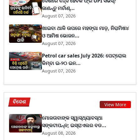
ଦେଶରେ ବନ୍ଦ ହେବକି ଫ୍ରି UPI ସର୍ଭିସ୍?
ଜାଣନ୍ତୁ ମର୍ଚାଣ୍...
August 07, 2026
ଖାଇବା ଥାଳି ଉପରେ ମହଙ୍ଗା ମାଡ଼, ନିରାମିଷ୪
ଓ ଆମିଷ ଭୋଜନ...
August 07, 2026
Petrol car sales July 2026: ପେଟ୍ରୋଲ
କିମ୍ବା ଇ-୨୦ ଇନ...
August 07, 2026
ବିଦେଶ
View More
ମୋଜତାବାଙ୍କ ସ୍ୱାସ୍ଥ୍ୟାବସ୍ଥା
ସଙ୍କଟାପନ୍ନ; ଇସ୍ରାଏଲର ବଡ...
August 08, 2026