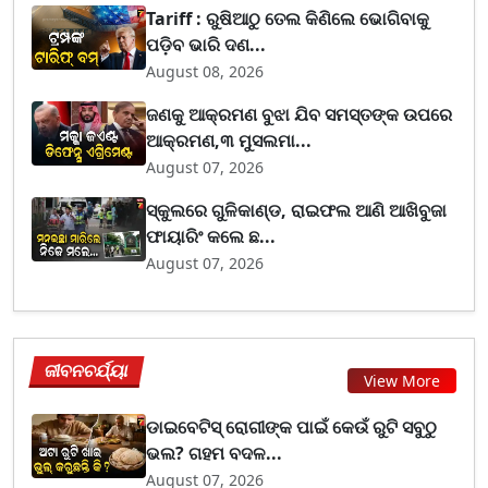
Tariff : ରୁଷିଆଠୁ ତେଲ କିଣିଲେ ଭୋଗିବାକୁ
ପଡ଼ିବ ଭାରି ଦଣ...
August 08, 2026
ଜଣକୁ ଆକ୍ରମଣ ବୁଝା ଯିବ ସମସ୍ତଙ୍କ ଉପରେ
ଆକ୍ରମଣ,୩ ମୁସଲମା...
August 07, 2026
ସ୍କୁଲରେ ଗୁଳିକାଣ୍ଡ, ରାଇଫଲ ଆଣି ଆଖିବୁଜା
ଫାୟାରିଂ କଲେ ଛ...
August 07, 2026
ଜୀବନଚର୍ଯ୍ୟା
View More
ଡାଇବେଟିସ୍ ରୋଗୀଙ୍କ ପାଇଁ କେଉଁ ରୁଟି ସବୁଠୁ
ଭଲ? ଗହମ ବଦଳ...
August 07, 2026