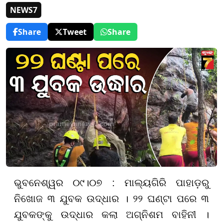
NEWS7
Share
Tweet
Share
ଭୁବନେଶ୍ୱର ୦୯।୦୭ : ମାଲ୍ୟଗିରି ପାହାଡ଼ରୁ
ନିଖୋଜ ୩ ଯୁବକ ଉଦ୍ଧାର । ୨୨ ଘଣ୍ଟା ପରେ ୩
ଯୁବକଙ୍କୁ ଉଦ୍ଧାର କଲା ଅଗ୍ନିଶମ ବାହିନୀ ।