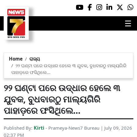
☰
Home
ରାଜ୍ୟ
୨୨ ଘଣ୍ଟା ପରେ ଉଦ୍ଧାର ହେଲେ ୩ ଯୁବକ, ବୁଧବାରଠୁ ମାଲ୍ୟଗିରି
ପାହାଡ଼ରେ ଫସିଥିଲେ...
୨୨ ଘଣ୍ଟା ପରେ ଉଦ୍ଧାର ହେଲେ ୩
ଯୁବକ, ବୁଧବାରଠୁ ମାଲ୍ୟଗିରି
ପାହାଡ଼ରେ ଫସିଥିଲେ...
Kirti
Published By:
- Prameya-News7 Bureau | July 09, 2026
02:37 PM