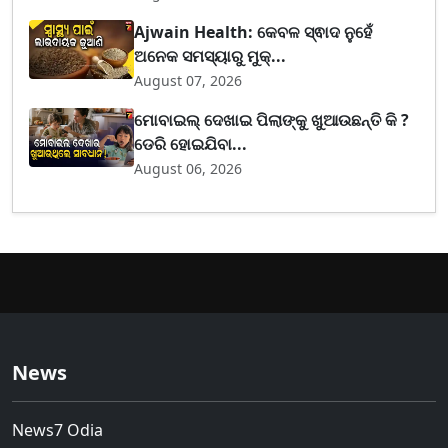
Ajwain Health: କେବଳ ସ୍ଵାଦ ନୁହେଁ
ଅନେକ ସମସ୍ୟାରୁ ମୁକ୍...
August 07, 2026
ମୋବାଇଲ୍ ଦେଖାଇ ପିଲାଙ୍କୁ ଖୁଆଉଛନ୍ତି କି ?
ଡେରି ହୋଇଯିବା...
August 06, 2026
News
News7 Odia