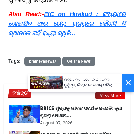
Also Read:-
EIC on Hirakud : ସଂଧ୍ୟାରେ
ଖୋଳାଯିବ ଆଉ ଗେଟ୍‌, ରାଜ୍ୟରେ କୌଣସି ବି
ସ୍ଥାନରେ ନାହିଁ ବନ୍ୟା ସ୍ଥିତି...
Tags:
prameyanews7
Odisha News
×
ଉଦ୍ଧବଙ୍କ ବେକ କାଟି ଦେଲେ
ଦୁର୍ବୃତ୍ତ, ଲିଫ୍ଟ ନଦେବାରୁ ଘଟିଲା
ଘଟଣା...
ବାଣିଜ୍ୟ
View More
BRICS ମୁଦ୍ରାକୁ ଭାରତ ସମର୍ଥନ କରେନି: ନୂଆ
ମୁଦ୍ରା ଯୋଜନା...
August 07, 2026