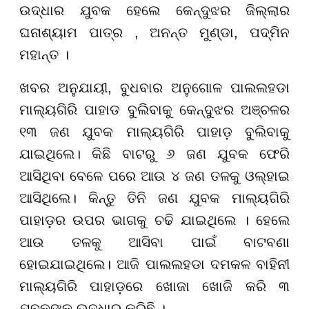
ଉଦ୍ଧାର ଯୁବକ ହେଲେ କେନ୍ଦୁଝର ଜିଲ୍ଲାର
ଘନାଶ୍ୟାମ ପାତ୍ର , ଅନନ୍ତ ମୁଣ୍ଡା, ପଦ୍ମିନ
ମହାନ୍ତ ।
ଖବର ଅନୁଯାୟୀ, ବୁଧବାର ଅନୁଗୋଳ ପାଲଲହଡା
ମାଲ୍ୟଗିରି ପାହାଡ ବୁଲିବାକୁ କେନ୍ଦୁଝର ଅଞ୍ଚଳର
୧୩ ଜଣ ଯୁବକ ମାଲ୍ୟଗିରି ପାହାଡ଼ ବୁଲିବାକୁ
ଯାଇଥିଲେ। କିଛି ବାଟରୁ ୬ ଜଣ ଯୁବକ ଫେରି
ଆସିଥିବା ବେଳେ ପରେ ଆଉ ୪ ଜଣ ତଳକୁ ଓଲ୍ହାଇ
ଆସିଥିଲେ। କିନ୍ତୁ ତିନି ଜଣ ଯୁବକ ମାଲ୍ୟଗିରି
ପାହାଡ଼ର ଉପର ଭାଗକୁ ଚଢି ଯାଇଥିଲେ । ହେଲେ
ଆଉ ତଳକୁ ଆସିବା ପାଇଁ ବାଟବଣା
ହୋଇଯାଇଥିଲେ। ଆଜି ପାଲଲହଡା ଦମକଳ ବାହିନୀ
ମାଲ୍ୟଗିରି ପାହାଡ଼ରେ ଖୋଜା ଖୋଜି କରି ୩
ଯୁବକଙ୍କୁ ଉଦ୍ଧାର କରିଛି ।