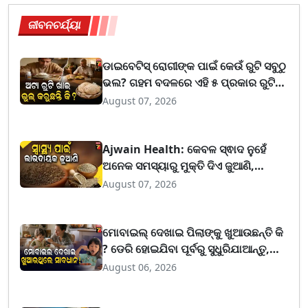
ଜୀବନଚର୍ଯ୍ୟା
ଡାଇବେଟିସ୍ ରୋଗୀଙ୍କ ପାଇଁ କେଉଁ ରୁଟି ସବୁଠୁ
ଭଲ? ଗହମ ବଦଳରେ ଏହି ୫ ପ୍ରକାର ରୁଟି
ରଖିପାରେ ବ୍ଲଡ ସୁଗାର ନିୟନ୍ତ୍ରଣରେ
August 07, 2026
Ajwain Health: କେବଳ ସ୍ଵାଦ ନୁହେଁ
ଅନେକ ସମସ୍ୟାରୁ ମୁକ୍ତି ଦିଏ ଜୁଆଣି,
ଜାଣନ୍ତୁ ଏହାକୁ ଖାଇବାର ସଠିକ୍ ଉପାୟ
August 07, 2026
ମୋବାଇଲ୍ ଦେଖାଇ ପିଲାଙ୍କୁ ଖୁଆଉଛନ୍ତି କି
? ଡେରି ହୋଇଯିବା ପୂର୍ବରୁ ସୁଧୁରିଯାଆନ୍ତୁ,
ଡାକ୍ତରମାନେ ଦେଲେ ଭୟଙ୍କର ଚେତାବନୀ
August 06, 2026