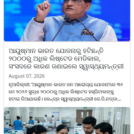
ଆୟୁଷ୍ମାନ ଭାରତ ଯୋଜନାରୁ ହଟିଛନ୍ତି
୨୦୦୦ରୁ ଅଧିକ ଲିଷ୍ଟେଡ ମେଡିକାଲ,
ସଂସଦରେ କାରଣ ଜଣାଇଲେ ସ୍ୱାସ୍ଥ୍ୟମନ୍ତ୍ରୀ
August 07, 2026
ନୂଆଦିଲ୍ଲୀ: ‘ଆୟୁଷ୍ମାନ ଭାରତ ଜନ ଆରୋଗ୍ୟ ଯୋଜନା’ରେ ୩୧
ମେ ୨୦୨୬ ସୁଦ୍ଧା ୨୦୦୦ରୁ ଅଧିକ ଲିଷ୍ଟେଡ ହସ୍ପିଟାଲଙ୍କୁ
ହଟାଇ ଦିଆଯାଇଛି। କେନ୍ଦ୍ର ସ୍ୱାସ୍ଥ୍ୟମନ୍ତ୍ରୀ ଜେ.ପି.ନଡ୍ଡା
ଶୁକ୍ରବାର ସଂସଦରେ ଏହି ସୂଚନା ଦେଇଛନ୍ତି।
ସ୍ୱାସ୍ଥ୍ୟମନ୍ତ୍ରୀ......