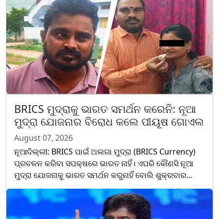
ପ୍ରେ......
BRICS ମୁଦ୍ରାକୁ ଭାରତ ସମର୍ଥନ କରେନି: ନୂଆ
ମୁଦ୍ରା ଯୋଜନାର ବିରୋଧ କଲେ ପୀୟୂଷ ଗୋଏଲ
August 07, 2026
ନୂଆଦିଲ୍ଲୀ: BRICS ପାଇଁ ଅଲଗା ମୁଦ୍ରା (BRICS Currency)
ପ୍ରଚଳନ କରିବା ସପକ୍ଷରେ ଭାରତ ନାହିଁ। ଏପରି କୌଣସି ନୂଆ
ମୁଦ୍ରା ଯୋଜନାକୁ ଭାରତ ସମର୍ଥନ କରୁନାହିଁ ବୋଲି ଶୁକ୍ରବାର
ସ୍ପଷ୍ଟ କରିଛନ୍ତି କେନ୍ଦ୍ର ବାଣିଜ୍ୟ ଓ ଶିଳ୍ପ ମନ୍ତ୍ରୀ ପୀୟ......