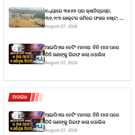
ଆଶା ପ୍ରକାଶ କଲେ ସାଂସଦ
ବନ୍ୟାରେ ୩୫୬୭ ଘର କ୍ଷତିଗ୍ରସ୍ତ,
୩୭,୨୯୭ ହେକ୍ଟର ଜମିରେ ଫସଲ ନଷ୍ଟ; ତିନି
ଜିଲ୍ଲାରୁ ଆସିନି କ୍ଷୟକ୍ଷତି ରିପୋର୍ଟ
August 07, 2026
ଆଇପିଏଲ ବେଟିଂ ମାମଲା: ତିନି ମାସ ପରେ
ତିନି ଜଣଙ୍କୁ ଗିରଫ କଲା ପୋଲିସ
August 07, 2026
ଅପରାଧ
ଆଇପିଏଲ ବେଟିଂ ମାମଲା: ତିନି ମାସ ପରେ
ତିନି ଜଣଙ୍କୁ ଗିରଫ କଲା ପୋଲିସ
August 07, 2026