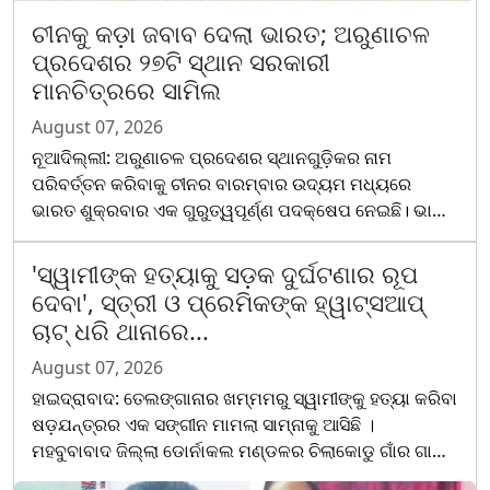
ଚୀନକୁ କଡ଼ା ଜବାବ ଦେଲା ଭାରତ; ଅରୁଣାଚଳ
ପ୍ରଦେଶର ୨୭ଟି ସ୍ଥାନ ସରକାରୀ
ମାନଚିତ୍ରରେ ସାମିଲ
August 07, 2026
ନୂଆଦିଲ୍ଲୀ: ଅରୁଣାଚଳ ପ୍ରଦେଶର ସ୍ଥାନଗୁଡ଼ିକର ନାମ
ପରିବର୍ତ୍ତନ କରିବାକୁ ଚୀନର ବାରମ୍ବାର ଉଦ୍ୟମ ମଧ୍ୟରେ
ଭାରତ ଶୁକ୍ରବାର ଏକ ଗୁରୁତ୍ୱପୂର୍ଣ୍ଣ ପଦକ୍ଷେପ ନେଇଛି। ଭାରତ
ସରକାର ସର୍ଭେ ଅଫ୍ ଇଣ୍ଡିଆର ଅଧିକୃତ ମାନଚିତ୍ରରେ ଅରୁଣାଚଳ
ପ୍ରଦେଶର ୨୭ଟି ସ୍ଥାନ ଓ ଭୌଗୋଳିକ ବୈଶିଷ୍ଟ୍ୟକୁ
'ସ୍ୱାମୀଙ୍କ ହତ୍ୟାକୁ ସଡ଼କ ଦୁର୍ଘଟଣାର ରୂପ
ସେମାନଙ୍କର ମାନକ ନାମ ସହ ଆନୁଷ୍...
ଦେବା', ସ୍ତ୍ରୀ ଓ ପ୍ରେମିକଙ୍କ ହ୍ୱାଟ୍ସଆପ୍
ଚାଟ୍‌ ଧରି ଥାନାରେ...
August 07, 2026
ହାଇଦ୍ରାବାଦ: ତେଲଙ୍ଗାନାର ଖମ୍ମମରୁ ସ୍ୱାମୀଙ୍କୁ ହତ୍ୟା କରିବା
ଷଡ଼ଯନ୍ତ୍ରର ଏକ ସଙ୍ଗୀନ ମାମଲା ସାମ୍ନାକୁ ଆସିଛି ।
ମହବୁବାବାଦ ଜିଲ୍ଲା ଡୋର୍ନାକଲ ମଣ୍ଡଳର ଚିଲାକୋଡୁ ଗାଁର ଗାଡେ
ରାଜେଶ୍ୱର ରାଓ ଅଭିଯୋଗ କରିଛନ୍ତି ଯେ ତାଙ୍କ ସ୍ତ୍ରୀ,