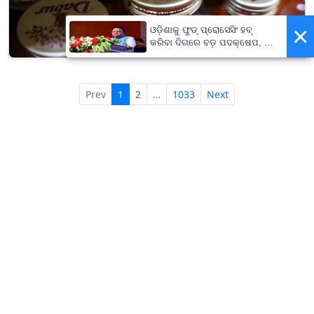
×
ଓଡ଼ିଶାକୁ ଫୁଡ୍ ପ୍ରୋସେସିଂ ହବ୍
କରିବା ଦିଗରେ ବଡ଼ ପଦକ୍ଷେପ, ୪୨
ହଜାରରୁ ଅଧିକ ନିଯୁକ୍ତି ସୁଯୋଗ
Prev
1
2
…
1033
Next