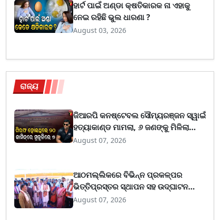
ହାର୍ଟ ପାଇଁ ଅଣ୍ଡା କ୍ଷତିକାରକ ନା ଏହାକୁ
ନେଇ ରହିଛି ଭୁଲ ଧାରଣା ?
August 03, 2026
ରାଜ୍ୟ
ଜିଆରପି କନଷ୍ଟେବଲ ସୌମ୍ୟରଞ୍ଜନ ସ୍ୱାଇଁ
ହତ୍ୟାକାଣ୍ଡ ମାମଲା, ୬ ଜଣଙ୍କୁ ମିଳିଲା
ଜାମିନ୍
August 07, 2026
ଆଠମଲ୍ଲିକରେ ବିଭିନ୍ନ ପ୍ରକଳ୍ପର
ଭିତ୍ତିପ୍ରସ୍ତର ସ୍ଥାପନ ସହ ଉଦ୍‌ଘାଟନ
କଲେ ଧର୍ମେନ୍ଦ୍ର ପ୍ରଧାନ, ଆର୍ଥିକ ଓ
August 07, 2026
ସାମାଜିକ ପ୍ରଗତି ତ୍ୱରାନ୍ୱିତ ହେବା ନେଇ