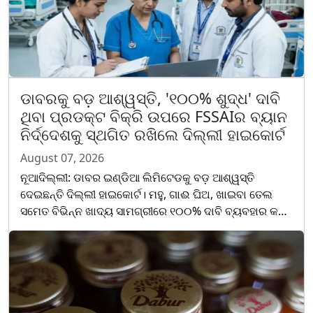
ଡାବରକୁ ବଡ଼ ଆଶ୍ୱସ୍ତି, '୧୦୦% ଶୁଦ୍ଧ' ଦାବି
ଥିବା ପ୍ରଡକ୍ଟ ବିକ୍ରି ଉପରେ FSSAIର ବ୍ୟାନ
ନିର୍ଦ୍ଦେଶକୁ ସ୍ଥଗିତ ରଖିଲେ ଦିଲ୍ଲୀ ହାଇକୋର୍ଟ
August 07, 2026
ନୂଆଦିଲ୍ଲୀ: ଡାବର ଇଣ୍ଡିଆ ଲିମିଟେଡକୁ ବଡ଼ ଆଶ୍ୱସ୍ତି
ଦେଇଛନ୍ତି ଦିଲ୍ଲୀ ହାଇକୋର୍ଟ। ମହୁ, ଗାଈ ଘିଅ, ଖାଇବା ତେଲ
ସମେତ ବିଭିନ୍ନ ଖାଦ୍ୟ ସାମଗ୍ରୀରେ ୧୦୦% ଦାବି ବ୍ୟବହାର କରି
ବିକ୍ରି କରିବାକୁ ବାରଣ କରି ଭାରତୀୟ ଖାଦ୍ୟ ସୁରକ୍ଷା ଓ ମାନକ
ପ......