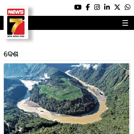
☰
ଦେଶ