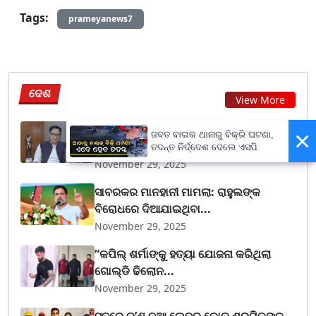
Tags:
prameyanews7
ଦେଶ
View More
ସୋମବାର ଶୀତକାଳୀନ ଅଧିବେଶନ, ନଭେମ୍ବର
×
ଜବତ ବାଇକ ଥାନାରୁ ବିକ୍ରି ଘଟଣା,
୩୦ରେ ସର୍ବଦଳୀୟ ବୈ...
ତଦନ୍ତ ନିର୍ଦ୍ଦେଶ ଦେଲେ ଏସପି
November 29, 2025
ସାବରକର ମାନହାନୀ ମାମଲା: ରାହୁଲଙ୍କ
ବିରୋଧରେ ଦିଆଯାଇଥିବା...
November 29, 2025
“କପିଲ୍ ଶର୍ମାଙ୍କୁ ହତ୍ୟା ଯୋଜନା କରିଥିଲା
ଗୋଲ୍ଡି ଢିଲୋନ...
November 29, 2025
ସତରେ କ’ଣ ନୂଆ ଲେବର କୋଡ୍‌ ଶ୍ରମିକଙ୍କ