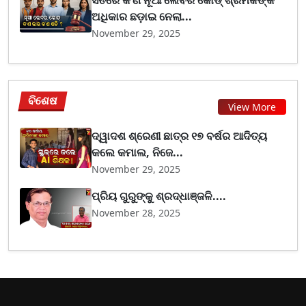
ଅଧିକାର ଛଡ଼ାଇ ନେଲା...
November 29, 2025
ବିଶେଷ
View More
ଦ୍ୱାଦଶ ଶ୍ରେଣୀ ଛାତ୍ର ୧୭ ବର୍ଷର ଆଦିତ୍ୟ
କଲେ କମାଲ, ନିଜେ...
November 29, 2025
ପ୍ରିୟ ଗୁରୁଙ୍କୁ ଶ୍ରଦ୍ଧାଞ୍ଜଳି....
November 28, 2025