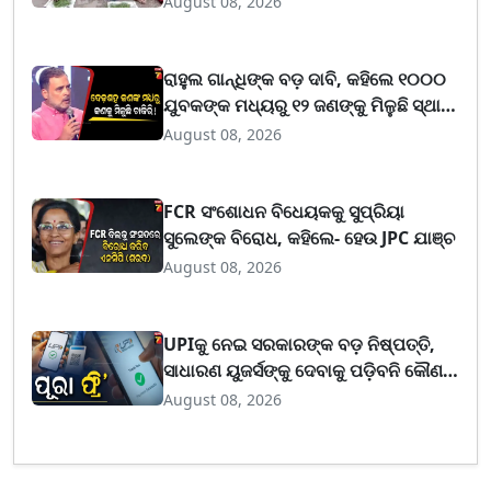
August 08, 2026
ରାହୁଲ ଗାନ୍ଧିଙ୍କ ବଡ଼ ଦାବି, କହିଲେ ୧୦୦୦
ଯୁବକଙ୍କ ମଧ୍ୟରୁ ୧୨ ଜଣଙ୍କୁ ମିଳୁଛି ସ୍ଥାୟୀ
ଚାକିରି
August 08, 2026
FCR ସଂଶୋଧନ ବିଧେୟକକୁ ସୁପ୍ରିୟା
ସୁଲେଙ୍କ ବିରୋଧ, କହିଲେ- ହେଉ JPC ଯାଞ୍ଚ
August 08, 2026
UPIକୁ ନେଇ ସରକାରଙ୍କ ବଡ଼ ନିଷ୍ପତ୍ତି,
ସାଧାରଣ ୟୁଜର୍ସଙ୍କୁ ଦେବାକୁ ପଡ଼ିବନି କୌଣସି
ଚାର୍ଜ; ବ୍ୟବସାୟୀଙ୍କ ପାଇଁ ବଦଳିବ ନିୟମ
August 08, 2026