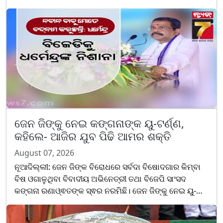
ଧର୍ମେନ୍ଦ୍ରଙ୍କୁ ବିରୋଧ କରାଯାଇ ଗୋ-ବ୍ୟାକ ନାରା ଦିଆଯାଇଥିଲା
। ଆଉ ଆ......
ଜେନ ଜିଙ୍କୁ ନେଇ କଙ୍ଗନାଙ୍କ ୟୁ-ଟର୍ଣ୍ଣ,
କହିଲେ- ଆଜିର ଯୁବ ପିଢି ଆମର ଶକ୍ତି
August 07, 2026
ନୂଆଦିଲ୍ଲୀ: ଜେନ ଜିଙ୍କ ବିରୋଧରେ ସର୍ବଦା ବିଷୋଦଗାର କିମ୍ବା
ବିଷ ଓଗାଳୁଥିବା ବିବାଦୀୟ ଅଭିନେତ୍ରୀ ତଥା ବିଜେପି ସାଂସଦ
କଙ୍ଗନା ରଣାଓ୍ଵତଙ୍କ ସ୍ଵର ନରମିଛି। ଜେନ ଜିଙ୍କୁ ନେଇ ୟୁ-
ଟର୍ଣ୍ଣ ମାରିଛନ୍ତି କଙ୍ଗନା। ପ୍ରଥମେ ଜେନ ଜିଙ୍କୁ ନାଳ ପ......