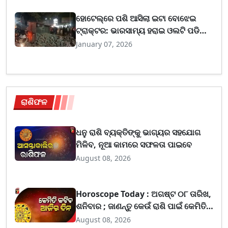
ହୋଟେଲ୍‌ରେ ପଶି ଆସିଲା ଇଟା ବୋଝେଇ
ଟ୍ରାକ୍ଟର: ଭାରସାମ୍ୟ ହରାଇ ଓଲଟି ପଡିବାରୁ
ସ୍ଥିତି ସାଂଘାତିକ, ଚାଲିଗଲା ୨ ଜୀବନ
January 07, 2026
ରାଶିଫଳ
ଧନୁ ରାଶି ବ୍ୟକ୍ତିଙ୍କୁ ଭାଗ୍ୟର ସହଯୋଗ
ମିଳିବ, ନୂଆ କାମରେ ସଫଳତା ପାଇବେ
August 08, 2026
Horoscope Today : ଅଗଷ୍ଟ ୦୮ ତାରିଖ,
ଶନିବାର ; ଜାଣନ୍ତୁ କେଉଁ ରାଶି ପାଇଁ କେମିତି
ରହିବ ଆଜିର ଦିନ
August 08, 2026