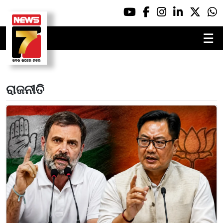
☰
ରାଜନୀତି