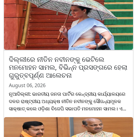
ଦିଲ୍ଲୀରେ ନୀତିନ ନବୀନଙ୍କୁ ଭେଟିଲେ
ମନମୋହନ ସାମଲ, ବିଭିନ୍ନ ପ୍ରସଙ୍ଗରେ ହେଲା
ଗୁରୁତ୍ବପୂର୍ଣ୍ଣ ଆଲେଚନା
August 06, 2026
ନୂଆଦିଲ୍ଲୀ: ଭାରତୀୟ ଜନତା ପାର୍ଟିର କେନ୍ଦ୍ରୀୟ କାର୍ଯ୍ୟାଳୟରେ
ଦଳର ରାଷ୍ଟ୍ରୀୟ ଅଧ୍ୟକ୍ଷ ନୀତିନ ନବୀନଙ୍କୁ ସୌଜନ୍ୟମୂଳକ
ସାକ୍ଷାତ୍ କଲେ ଓଡ଼ିଶା ବିଜେପି ସଭାପତି ମନମୋହନ ସାମଲ। ଏହି
ଅବସରରେ ବିଭିନ୍ନ ସାଙ୍ଗଠନିକ ଏବଂ ସମସାମୟିକ ପ୍ରସଙ୍ଗ......