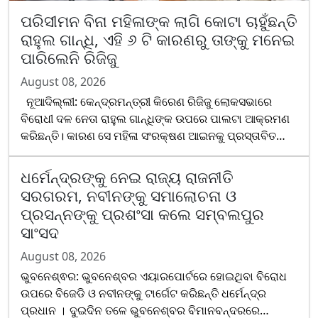
ପରିସୀମନ ବିନା ମହିଳାଙ୍କ ଲାଗି କୋଟା ଚାହୁଁଛନ୍ତି
ରାହୁଲ ଗାନ୍ଧି, ଏହି ୬ ଟି କାରଣରୁ ତାଙ୍କୁ ମନେଇ
ପାରିଲେନି ରିଜିଜୁ
August 08, 2026
ନୂଆଦିଲ୍ଲୀ: କେନ୍ଦ୍ରମନ୍ତ୍ରୀ କିରେଣ ରିଜିଜୁ ଲୋକସଭାରେ
ବିରୋଧୀ ଦଳ ନେତା ରାହୁଲ ଗାନ୍ଧିଙ୍କ ଉପରେ ପାଲଟା ଆକ୍ରମଣ
କରିଛନ୍ତି। କାରଣ ସେ ମହିଳା ସଂରକ୍ଷଣ ଆଇନକୁ ପ୍ରସ୍ତାବିତ
ପରିସୀମନ ପ୍ରକ୍ରିୟା ସହ ନଯୋଡି ଲାଗୁ କରିବାକୁ ଦାବି କରୁଛନ୍ତି।
ସେମାନଙ୍କ ଏହି ବାକ ବିତଣ୍ଡା ସେବେଠୁ ଆରମ୍ଭ ହେଲାଣି ଯେବେଠୁ
ଧର୍ମେନ୍ଦ୍ରଙ୍କୁ ନେଇ ରାଜ୍ୟ ରାଜନୀତି
ରାହୁଲ...
ସରଗରମ, ନବୀନଙ୍କୁ ସମାଲୋଚନା ଓ
ପ୍ରସନ୍ନଙ୍କୁ ପ୍ରଶଂସା କଲେ ସମ୍ବଲପୁର
ସାଂସଦ
August 08, 2026
ଭୁବନେଶ୍ଵର: ଭୁବନେଶ୍ବର ଏୟାରପୋର୍ଟରେ ହୋଇଥିବା ବିରୋଧ
ଉପରେ ବିଜେଡି ଓ ନବୀନଙ୍କୁ ଟାର୍ଗେଟ କରିଛନ୍ତି ଧର୍ମେନ୍ଦ୍ର
ପ୍ରଧାନ । ଦୁଇଦିନ ତଳେ ଭୁବନେଶ୍ବର ବିମାନବନ୍ଦରରେ