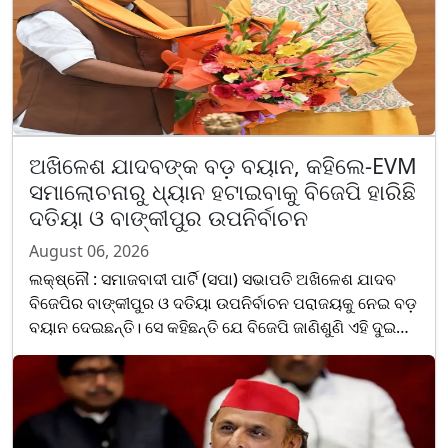
ଅଖିଳେଶ ଯାଦବଙ୍କ ବଡ଼ ବୟାନ, କହିଲେ-EVM
ସମାଲୋଚନାରୁ ଧ୍ୟାନ ହଟାଇବାକୁ ବିଜେପି ହାରିଛି
ଦତିୟା ଓ ବାଙ୍କୀପୁର ଉପନିର୍ବାଚନ
August 06, 2026
ଲକ୍ଷ୍ନୌ : ସମାଜବାଦୀ ପାର୍ଟି (ସପା) ସଭାପତି ଅଖିଳେଶ ଯାଦବ
ବିଜେପିର ବାଙ୍କୀପୁର ଓ ଦତିୟା ଉପନିର୍ବାଚନ ପରାଜୟକୁ ନେଇ ବଡ଼
ବୟାନ ଦେଇଛନ୍ତି। ସେ କହିଛନ୍ତି ଯେ ବିଜେପି ଜାଣିଶୁଣି ଏହି ଦୁଇଟି
ଉପନିର୍ବାଚନ ହାରିଛି। ଏହାଦ୍ୱାରା ଏପରି ଜନଧାରଣ......