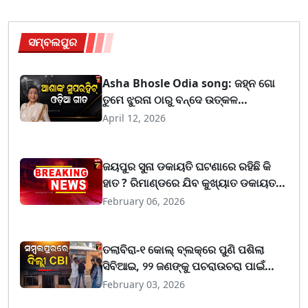
ସମ୍ବଲପୁର
Asha Bhosle Odia song: ଜହ୍ନ ଗୋ
ତୁମେ ଝୁରନା ଠାରୁ ବନ୍ଦେ ଉତ୍କଳ
ଜନନୀ,ଏକାଧିକ ଓଡ଼ିଆ ଗୀତ ଗାଇଛନ୍ତି ଆଶା
April 12, 2026
ଭୋସଲେ: ଏହି ଗୀତ ଆଜି ବି ଗୁଣୁଗୁଣାନ୍ତି
ଓଡ଼ିଆ
ଜୟପୁର ସୁନା ଡକାୟତି ଘଟଣାରେ ରହିଛି କି
ହାତ ? ରିମାଣ୍ଡରେ ଯିବ କୁଖ୍ୟାତ ଡକାୟତ
ସୁବୋଧ ସିଂ
February 06, 2026
ତଲାବିରା-୧ କୋଲ୍ ବ୍ଲକ୍‌ରେ ପୁଣି ପଶିଲା
ସିବିଆଇ, ୨୨ ଜଣଙ୍କୁ ପଚରାଉଚରା ପାଇଁ
ନୋଟିସ୍
February 03, 2026