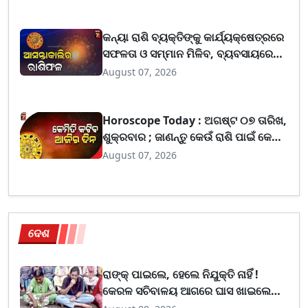
କନ୍ୟା ରାଶି ବ୍ୟକ୍ତିଙ୍କୁ କାର୍ଯ୍ୟକ୍ଷେତ୍ରରେ
ସଫଳତା ଓ ସମ୍ମାନ ମିଳିବ, ବ୍ୟବସାୟରେ
ଲାଭ ବଢ଼ିପାରେ
August 07, 2026
Horoscope Today : ଅଗଷ୍ଟ ୦୭ ତାରିଖ,
ଶୁକ୍ରବାର ; ଜାଣନ୍ତୁ କେଉଁ ରାଶି ପାଇଁ କେମିତି
ରହିବ ଆଜିର ଦିନ
August 07, 2026
ଦେଶ
ରାଙ୍କ୍ ପାଇଲେ, ହେଲେ ନିଯୁକ୍ତି ନାହିଁ !
କେରଳ ସଚିବାଳୟ ଆଗରେ ଘାସ ଖାଇଲେ
ଆନ୍ଦୋଳନକାରୀ