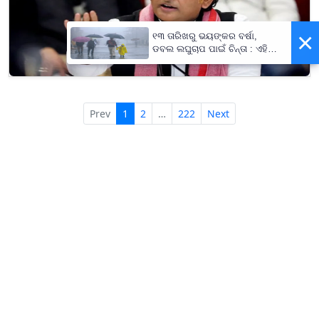
×
୧୩ ତାରିଖରୁ ଭୟଙ୍କର ବର୍ଷା,
ଡବଲ ଲଘୁଚାପ ପାଇଁ ଚିନ୍ତା : ଏହି
ସବୁ ଜିଲ୍ଲାବାସୀ ରୁହନ୍ତୁ ସାବଧାନ !
Prev
1
2
…
222
Next