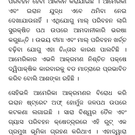
ପରିବହନ ହେବା ଆକଳନ କରାଯାଇଛି । ଆମେରିକା
ଏବଂ ଇରାନ ଯୁଦ୍ଧ ଏବେ ଥମିବା ନେଇ
ଦେଖାଯାଉନାହିଁ । ଏଥିଯୋଗୁ ମାଲ୍ ପରିବହନ ଲାଗି
ସୁରକ୍ଷିତ ପଥ ଉପରେ ଆମଦାନୀକାରି ଭରଷା
କରୁଛନ୍ତି । ଉଭୟ ବୀମା ଏବଂ ମାଲ୍ ପରିବହନ ଖର୍ଚ୍ଚ
ବଢ଼ିବା ଯୋଗୁ ଏହା ଚିନ୍ତାର କାରଣ ପାଲଟିଛି ।
ଆମେରିକାର ଏଭଳି ଆକ୍ରମଣ ନିଶ୍ଚିତ ପକ୍ଷେ
ଦ୍ୱିପାକ୍ଷିକ କାରବାରକୁ ବଡ ମାତ୍ରାରେ ପ୍ରଭାବିତ
କରିବ ବୋଲି ଆଶଙ୍କା ରହିଛି ।
ସେହିଭଳି ଆମେରିକା ଆକ୍ରମଣର ବିରୋଧ କରି
ଇରାନ ଷ୍ଟ୍ରେଟ ଅଫ୍ ହୋର୍ମୁଜ ଜଳପଥ ଉପରେ
କଟକଣା ଲଗାଇଛି । ସାରା ବିଶ୍ୱର ତୈଳ ଏବଂ
ଗ୍ୟାସ ପରିବହନ କ୍ଷେତ୍ର୍ରରେ ଏହି ରୁଟ୍ ଏକ
ପ୍ରମୁଖ ଭୂମିକା ଗ୍ରହଣ କରିଥାଏ । ଏହାଦ୍ୱାରା