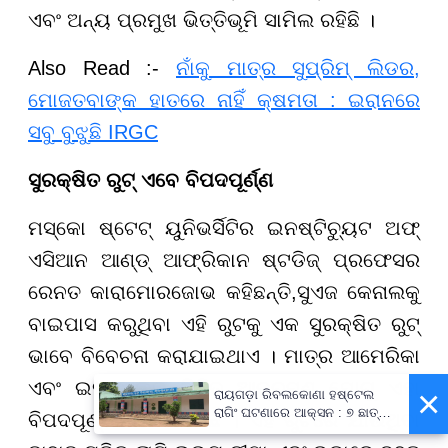
ଏବଂ ଅନ୍ୟ ପ୍ରମୁଖ ଭିତ୍ତିଭୂମି ସାମିଲ ରହିଛି ।
Also Read :-
ନାଁକୁ ମାତ୍ର ସୁପ୍ରିମ୍ ଲିଡର,
ମୋଜତବାଙ୍କ ହାତରେ ନାହିଁ କ୍ଷମତା : ଇରାନରେ
ସବୁ ବୁଝୁଛି IRGC
ସୁରକ୍ଷିତ ରୁଟ୍ ଏବେ ବିପଦପୂର୍ଣ୍ଣ
ମସ୍କୋ ଷ୍ଟେଟ୍ ୟୁନିଭର୍ସିଟିର ଇନଷ୍ଟିଚ୍ୟୁଟ ଅଫ୍
ଏସିଆନ ଆଣ୍ଡ୍ ଆଫ୍ରିକାନ ଷ୍ଟଡିଜ୍ ପ୍ରଫେସର
ରେନତ କାରାମୋରଜୋଭ କହିଛନ୍ତି
,
ସୁଏଜ କେନାଲକୁ
ବାଇପାସ କରୁଥିବା ଏହି ରୁଟକୁ ଏକ ସୁରକ୍ଷିତ ରୁଟ୍
ଭାବେ ବିବେଚନା କରାଯାଇଥାଏ । ମାତ୍ର ଆମେରିକା
ଏବଂ ଇସ୍ରାଏଲର ମିଳିତ ଆକ୍ରମଣ ଯୋଗୁ ଏହା
×
ରାୟଗଡ଼ା ରିବଲକୋଣା ହଷ୍ଟେଲ
ରାଗିଂ ଘଟଣାରେ ଆକ୍ସନ : ୭ ଛାତ୍ର
ବିପଦପୂର୍ଣ୍ଣ ହୋଇଯାଇଛି । ଏହି ରୁଟରେ ଯାଉଥିବା
ବହିଷ୍କୃତ, ପ୍ରଧାନଶିକ୍ଷକଙ୍କୁ