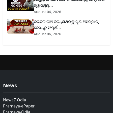
ସ୍ୱାସ୍ଥ୍ୟ...
August 06, 2026
ଜଗତର ନାଥ ଜଗନ୍ନାଥଙ୍କୁ ପୁଣି ଅସମ୍ମାନ,
ଦେଖନ୍ତୁ ସଂପୂର୍ଣ...
August 06, 2026
News
News7 Odia
Prameya-ePaper
Prameya-Odia