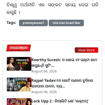
ବିଶ୍ୱ ଅର୍ଥନୀତି ଏକ ସଙ୍କଟ ସମୟ ଦେଇ ଗତି
କରୁଛି ।
Tags:
prameyanews7
USA-Iran-Israel War
ମନୋରଞ୍ଜନ
View More
Keerthy Suresh: ନ ଶୋଇ ୪୧ ଘଣ୍ଟା କାମ
କରୁଛନ୍ତି ସୁଟିଂ...
August 06, 2026
Rajpal Yadav:୧୬ କୋଟି ଋଣରେ ବୁଡିଲେ
ରାଜପାଲ ଯାଦବ, ବ୍ୟ...
August 06, 2026
Lock Upp 2 : ରିଆଲିଟି ଶୋ’ ‘ଲକ୍‌ଅପ୍’