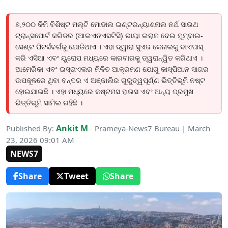
୭,୨୦୦ କିମି ବିଶିଷ୍ଟ ମଲ୍ଟି ମୋଡାଲ ଇଣ୍ଟରନ୍ୟାଶନାଲ ନର୍ଥ ସାଉଥ
ଟ୍ରାନ୍ସପୋର୍ଟ କରିଡର (ଆଇଏନଏସଟିସି) ଭାୟା ଇରାନ ଦେଇ ମୁମ୍ବାଇ-
ସେଣ୍ଟ ପିଟର୍ସବର୍ଗକୁ ଯୋଡିଥାଏ । ଏହା ଦ୍ୱାରା ସୁଏଜ କେନାଲକୁ ବାଏପାସ୍
କରି ଏସିଆ ଏବଂ ୟୁରୋପ ମଧ୍ୟରେ କାରବାରକୁ ତ୍ୱରାନ୍ୱିତ କରିଥାଏ ।
ଆମେରିକା ଏବଂ ଇସ୍ରାଏଲର ମିଳିତ ଆକ୍ରମଣ ଯୋଗୁ କାସ୍ପିଆନ ସାଗର
ଉପକୂଳରେ ଥିବା ବନ୍ଦର ଏ ଅଞ୍ଜାଲିର ଗୁରୁତ୍ୱପୂର୍ଣ୍ଣ ଭିତ୍ତିଭୂମି ନଷ୍ଟ
ହୋଇଯାଇଛି । ଏହା ମଧ୍ୟରେ କଷ୍ଟମସ ହାଉସ ଏବଂ ଅନ୍ୟ ପ୍ରମୁଖ
ଭିତ୍ତିଭୂମି ସାମିଲ ରହିଛି ।
Ankit M
Published By:
- Prameya-News7 Bureau | March
23, 2026 09:01 AM
NEWS7
Share
Tweet
Share