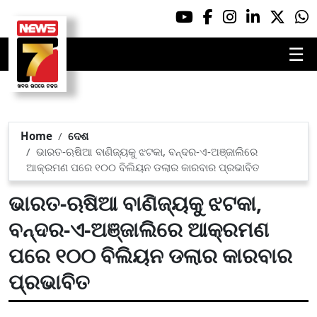
☰
Home
ଦେଶ
ଭାରତ-ଋଷିଆ ବାଣିଜ୍ୟକୁ ଝଟକା, ବନ୍ଦର-ଏ-ଅଞ୍ଜାଲିରେ
ଆକ୍ରମଣ ପରେ ୧୦୦ ବିଲିୟନ ଡଲାର କାରବାର ପ୍ରଭାବିତ
ଭାରତ-ଋଷିଆ ବାଣିଜ୍ୟକୁ ଝଟକା,
ବନ୍ଦର-ଏ-ଅଞ୍ଜାଲିରେ ଆକ୍ରମଣ
ପରେ ୧୦୦ ବିଲିୟନ ଡଲାର କାରବାର
ପ୍ରଭାବିତ