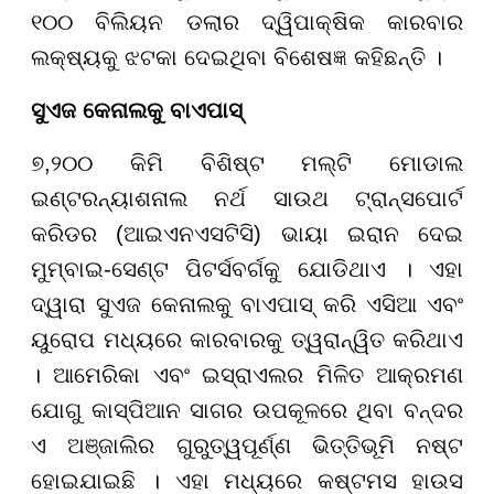
୧୦୦ ବିଲିୟନ ଡଲାର ଦ୍ୱିପାକ୍ଷିକ କାରବାର
ଲକ୍ଷ୍ୟକୁ ଝଟକା ଦେଇଥିବା ବିଶେଷଜ୍ଞ କହିଛନ୍ତି ।
ସୁଏଜ କେନାଲକୁ ବାଏପାସ୍
୭
,
୨୦୦ କିମି ବିଶିଷ୍ଟ ମଲ୍ଟି ମୋଡାଲ
ଇଣ୍ଟରନ୍ୟାଶନାଲ ନର୍ଥ ସାଉଥ ଟ୍ରାନ୍ସପୋର୍ଟ
କରିଡର (ଆଇଏନଏସଟିସି) ଭାୟା ଇରାନ ଦେଇ
ମୁମ୍ବାଇ-ସେଣ୍ଟ ପିଟର୍ସବର୍ଗକୁ ଯୋଡିଥାଏ । ଏହା
ଦ୍ୱାରା ସୁଏଜ କେନାଲକୁ ବାଏପାସ୍ କରି ଏସିଆ ଏବଂ
ୟୁରୋପ ମଧ୍ୟରେ କାରବାରକୁ ତ୍ୱରାନ୍ୱିତ କରିଥାଏ
। ଆମେରିକା ଏବଂ ଇସ୍ରାଏଲର ମିଳିତ ଆକ୍ରମଣ
ଯୋଗୁ କାସ୍ପିଆନ ସାଗର ଉପକୂଳରେ ଥିବା ବନ୍ଦର
ଏ ଅଞ୍ଜାଲିର ଗୁରୁତ୍ୱପୂର୍ଣ୍ଣ ଭିତ୍ତିଭୂମି ନଷ୍ଟ
ହୋଇଯାଇଛି । ଏହା ମଧ୍ୟରେ କଷ୍ଟମସ ହାଉସ