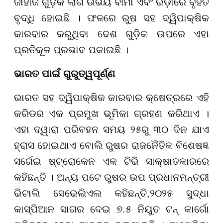
ଜାହାଜ ଗୁଡ଼ିକ ଲାଗି ଉଭୟ ବୀମା ଏବଂ ଭଡ଼ାରେ ବୃହତ
ନୋଟିସ୍
ବୃଦ୍ଧି ହୋଇଛି । ଫଳରେ ରୁଷ ସହ ଦ୍ୱିପାକ୍ଷିକ
କାରବାର କରୁଥିବା ଦେଶ ଗୁଡ଼ିକ ଉପରେ ଏହା
ପ୍ରତିକୂଳ ପ୍ରଭାବ ପକାଇଛି ।
ଭାରତ ପାଇଁ ଗୁରୁତ୍ୱପୂର୍ଣ୍ଣ
ଭାରତ ସହ ଦ୍ୱିପାକ୍ଷିକ କାରବାର କ୍ଷେତ୍ରରେ ଏହି
କରିଡର ଏକ ପ୍ରମୁଖ ଭୂମିକା ଗ୍ରହଣ କରିଥାଏ ।
ଏହା ଦ୍ୱାରା ପରିବହନ ସମୟ ୨୫ରୁ ୩୦ ଦିନ ଯାଏ
ହ୍ରାସ ହୋଇଥାଏ ବୋଲି ରୁଷର ରାଜନୈତିକ ବିଶେଷଜ୍ଞ
ସର୍ଗେଇ ଷ୍ଟ୍ରୋକେନ ଏକ ଟିଭି ସାକ୍ଷାତକାରରେ
କହିଛନ୍ତି । ଅନ୍ୟ ପଟେ ରୁଷର ଉପ ପ୍ରଧାନମନ୍ତ୍ରୀ
ଭିଟାଲି ସେଭେଲିଏଲ କହିଛନ୍ତି
,
୨୦୨୫ ସୁଦ୍ଧା
କାସ୍ପିଆନ ସାଗର ଦେଇ ୭.୫ ନିୟୁତ ଟନ୍ କାର୍ଗୋ