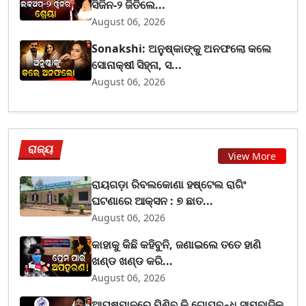
ସିଜିନ-୨ ଜିତିଲେ...
August 06, 2026
Sonakshi: ଅନୁଷ୍କାଙ୍କୁ ଅନଫଲୋ କଲେ
ସୋନାକ୍ଷୀ ସିହ୍ନା, ସ...
August 06, 2026
ରାଜ୍ୟ
View More
ରାୟଗଡ଼ା ରିବଲକୋଣା ହଷ୍ଟେଲ ରାଗିଂ
ଘଟଣାରେ ଆକ୍ସନ : ୭ ଛାତ...
August 06, 2026
କାହାକୁ କିଛି କହିବୁନି, ଜଣାଇଲେ ତତେ ହାଣି
ଖଣ୍ଡ ଖଣ୍ଡ କରି...
August 06, 2026
ଆୟୁଷ୍ମାନରେ ମିଶିବ କି ଗୋପବନ୍ଧୁ ସାମ୍ବାଦିକ