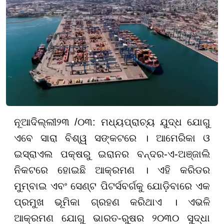
ନୂଆଦିଲ୍ଲୀ
୨୩ /୦୩:
ମଧ୍ୟପ୍ରାଚ୍ୟ ଯୁଦ୍ଧ ଯୋଗୁ
ଏବେ ସାରା ବିଶ୍ୱ ସଙ୍କଟରେ । ଆମେରିକା ଓ
ଇସ୍ରାଏଲ ପକ୍ଷରୁ ଇରାନର ବନ୍ଦର-ଏ-ଅଞ୍ଜାଲି
ନିକଟରେ ହୋଇଛି ଆକ୍ରମଣ । ଏହି କରିଡର
ମୁମ୍ବାଇ ଏବଂ ସେଣ୍ଟ ପିଟର୍ସବର୍ଗକୁ ଯୋଡ଼ିବାରେ ଏକ
ପ୍ରମୁଖ ଭୂମିକା ଗ୍ରହଣ କରିଥାଏ । ଏଭଳି
ଆକ୍ରମଣ ଯୋଗୁ ଭାରତ-ରୁଷର ୨୦୩୦ ସୁଦ୍ଧା