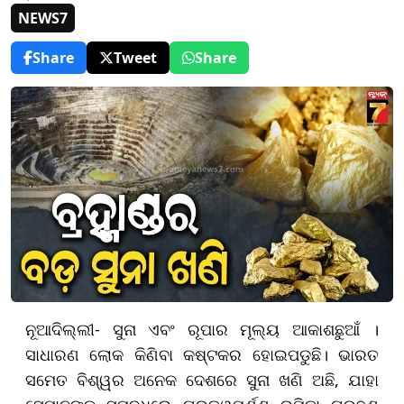
NEWS7
Share
Tweet
Share
ନୂଆଦିଲ୍ଲୀ- ସୁନା ଏବଂ ରୂପାର ମୂଲ୍ୟ ଆକାଶଛୁଆଁ ।
ସାଧାରଣ ଲୋକ କିଣିବା କଷ୍ଟକର ହୋଇପଡୁଛି। ଭାରତ
ସମେତ ବିଶ୍ୱର ଅନେକ ଦେଶରେ ସୁନା ଖଣି ଅଛି, ଯାହା