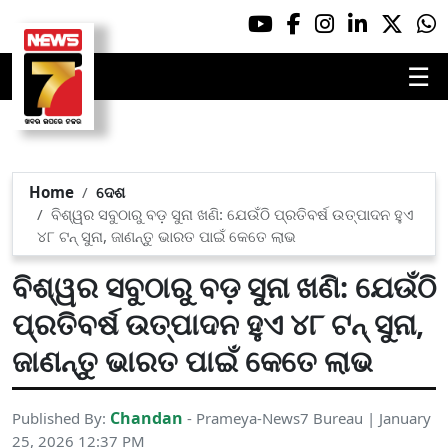
☰
Home
ଦେଶ
ବିଶ୍ୱର ସବୁଠାରୁ ବଡ଼ ସୁନା ଖଣି: ଯେଉଁଠି ପ୍ରତିବର୍ଷ ଉତ୍ପାଦନ ହୁଏ
୪୮ ଟନ୍ ସୁନା, ଜାଣନ୍ତୁ ଭାରତ ପାଇଁ କେତେ ଲାଭ
ବିଶ୍ୱର ସବୁଠାରୁ ବଡ଼ ସୁନା ଖଣି: ଯେଉଁଠି
ପ୍ରତିବର୍ଷ ଉତ୍ପାଦନ ହୁଏ ୪୮ ଟନ୍ ସୁନା,
ଜାଣନ୍ତୁ ଭାରତ ପାଇଁ କେତେ ଲାଭ
Chandan
Published By:
- Prameya-News7 Bureau | January
25, 2026 12:37 PM