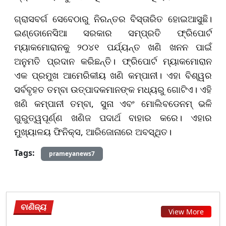
ଗ୍ରାସବର୍ଗ ସେବେଠାରୁ ନିରନ୍ତର ବିସ୍ତାରିତ ହୋଇଆସୁଛି।
ଇଣ୍ଡୋନେସିଆ ସରକାର ସମ୍ପ୍ରତି ଫ୍ରିପୋର୍ଟ
ମ୍ୟାକମୋରାନକୁ ୨୦୪୧ ପର୍ଯ୍ୟନ୍ତ ଖଣି ଖନନ ପାଇଁ
ଅନୁମତି ପ୍ରଦାନ କରିଛନ୍ତି। ଫ୍ରିପୋର୍ଟ ମ୍ୟାକମୋରାନ
ଏକ ପ୍ରମୁଖ ଆମେରିକୀୟ ଖଣି କମ୍ପାନୀ। ଏହା ବିଶ୍ୱର
ସର୍ବବୃହତ ତମ୍ବା ଉତ୍ପାଦକମାନଙ୍କ ମଧ୍ୟରୁ ଗୋଟିଏ। ଏହି
ଖଣି କମ୍ପାନୀ ତମ୍ବା, ସୁନା ଏବଂ ମୋଲିବଡେନମ୍ ଭଳି
ଗୁରୁତ୍ୱପୂର୍ଣ୍ଣ ଖଣିଜ ପଦାର୍ଥ ବାହାର କରେ। ଏହାର
ମୁଖ୍ୟାଳୟ ଫିନିକ୍ସ, ଆରିଜୋନାରେ ଅବସ୍ଥିତ।
Tags:
prameyanews7
ବାଣିଜ୍ୟ
View More