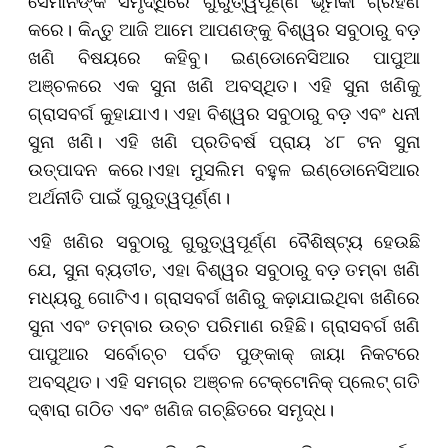
ସେମାନଙ୍କ ସମୃଦ୍ଧିରେ ଗୁରୁତ୍ୱପୂର୍ଣ୍ଣ ଭୂମିକା ଗ୍ରହଣ
କରେ। କିନ୍ତୁ ଆଜି ଆମେ ଆପଣଙ୍କୁ ବିଶ୍ୱର ସବୁଠାରୁ ବଡ଼
ଖଣି ବିଷୟରେ କହିବୁ। ଇଣ୍ଡୋନେସିଆର ପାପୁଆ
ଅଞ୍ଚଳରେ ଏକ ସୁନା ଖଣି ଅବସ୍ଥିତ। ଏହି ସୁନା ଖଣିକୁ
ଗ୍ରାସବର୍ଗ କୁହାଯାଏ। ଏହା ବିଶ୍ୱର ସବୁଠାରୁ ବଡ଼ ଏବଂ ଧନୀ
ସୁନା ଖଣି। ଏହି ଖଣି ପ୍ରତିବର୍ଷ ପ୍ରାୟ ୪୮ ଟନ ସୁନା
ଉତ୍ପାଦନ କରେ।ଏହା ମୁସଲିମ ବହୁଳ ଇଣ୍ଡୋନେସିଆର
ଅର୍ଥନୀତି ପାଇଁ ଗୁରୁତ୍ୱପୂର୍ଣ୍ଣ।
ଏହି ଖଣିର ସବୁଠାରୁ ଗୁରୁତ୍ୱପୂର୍ଣ୍ଣ ବୈଶିଷ୍ଟ୍ୟ ହେଉଛି
ଯେ, ସୁନା ବ୍ୟତୀତ, ଏହା ବିଶ୍ୱର ସବୁଠାରୁ ବଡ଼ ତମ୍ବା ଖଣି
ମଧ୍ୟରୁ ଗୋଟିଏ। ଗ୍ରାସବର୍ଗ ଖଣିରୁ କଢ଼ାଯାଇଥିବା ଖଣିରେ
ସୁନା ଏବଂ ତମ୍ବାର ଉଚ୍ଚ ପରିମାଣ ରହିଛି। ଗ୍ରାସବର୍ଗ ଖଣି
ପାପୁଆର ସର୍ବୋଚ୍ଚ ପର୍ବତ ପୁଙ୍କାକ୍ ଜାୟା ନିକଟରେ
ଅବସ୍ଥିତ। ଏହି ସମଗ୍ର ଅଞ୍ଚଳ ଟେକ୍ଟୋନିକ୍ ପ୍ଲେଟ୍ ଗତି
ଦ୍ଵାରା ଗଠିତ ଏବଂ ଖଣିଜ ଗଚ୍ଛିତରେ ସମୃଦ୍ଧ।