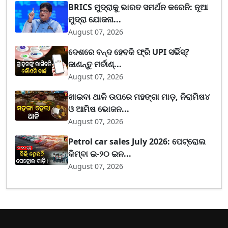
BRICS ମୁଦ୍ରାକୁ ଭାରତ ସମର୍ଥନ କରେନି: ନୂଆ
ମୁଦ୍ରା ଯୋଜନା...
August 07, 2026
ଦେଶରେ ବନ୍ଦ ହେବକି ଫ୍ରି UPI ସର୍ଭିସ୍?
ଜାଣନ୍ତୁ ମର୍ଚାଣ୍...
August 07, 2026
ଖାଇବା ଥାଳି ଉପରେ ମହଙ୍ଗା ମାଡ଼, ନିରାମିଷ୪
ଓ ଆମିଷ ଭୋଜନ...
August 07, 2026
Petrol car sales July 2026: ପେଟ୍ରୋଲ
କିମ୍ବା ଇ-୨୦ ଇନ...
August 07, 2026