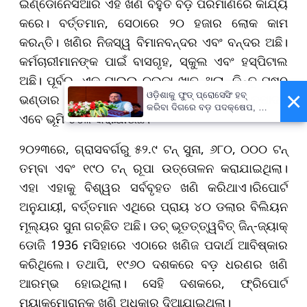
ଇଣ୍ଡୋନେସିଆର ଏହି ଖଣି ବହୁତ ବଡ଼ ପରିମାଣରେ କାର୍ଯ୍ୟ
କରେ। ବର୍ତ୍ତମାନ, ସେଠାରେ ୨୦ ହଜାର ଲୋକ କାମ
କରନ୍ତି। ଖଣିର ନିଜସ୍ୱ ବିମାନବନ୍ଦର ଏବଂ ବନ୍ଦର ଅଛି।
କର୍ମଚାରୀମାନଙ୍କ ପାଇଁ ବାସଗୃହ, ସ୍କୁଲ ଏବଂ ହସ୍ପିଟାଲ
ଅଛି। ପୂର୍ବରୁ, ଏକ ମାଇଲ ଚଉଡା ଖାତ ଥିଲା, କିନ୍ତୁ ପୃଷ୍ଠ
×
ଓଡ଼ିଶାକୁ ଫୁଡ୍ ପ୍ରୋସେସିଂ ହବ୍
ଭଣ୍ଡାର ପ୍ରାୟତଃ କ୍ଷୟ ହୋଇଯାଇଛି, ଏବଂ ଉତ୍ପାଦନ
କରିବା ଦିଗରେ ବଡ଼ ପଦକ୍ଷେପ, ୪୨
ଏବେ ଭୂମି ତଳେ କରାଯାଉଛି।
ହଜାରରୁ ଅଧିକ ନିଯୁକ୍ତି ସୁଯୋଗ
୨୦୨୩ରେ, ଗ୍ରାସବର୍ଗରୁ ୫୨.୯ ଟନ୍ ସୁନା, ୬୮୦, ୦୦୦ ଟନ୍
ତମ୍ବା ଏବଂ ୧୯୦ ଟନ୍ ରୂପା ଉତ୍ତୋଳନ କରାଯାଇଥିଲା।
ଏହା ଏହାକୁ ବିଶ୍ୱର ସର୍ବବୃହତ ଖଣି କରିଥାଏ।ରିପୋର୍ଟ
ଅନୁଯାୟୀ, ବର୍ତ୍ତମାନ ଏଥିରେ ପ୍ରାୟ ୪୦ ଡଲାର ବିଲିୟନ
ମୂଲ୍ୟର ସୁନା ଗଚ୍ଛିତ ଅଛି। ଡଚ୍ ଭୂତତ୍ତ୍ୱବିତ୍ ଜିନ୍-ଜ୍ୟାକ୍
ଡୋଜି 1936 ମସିହାରେ ଏଠାରେ ଖଣିଜ ପଦାର୍ଥ ଆବିଷ୍କାର
କରିଥିଲେ। ତଥାପି, ୧୯୬୦ ଦଶକରେ ବଡ଼ ଧରଣର ଖଣି
ଆରମ୍ଭ ହୋଇଥିଲା। ସେହି ଦଶକରେ, ଫ୍ରିପୋର୍ଟ
ମ୍ୟାକମୋରାନକୁ ଖଣି ଅଧିକାର ଦିଆଯାଇଥିଲା।