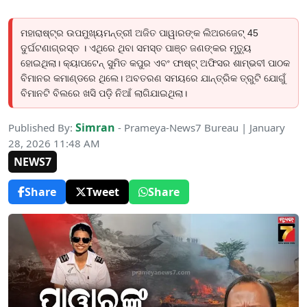
ମହାରାଷ୍ଟ୍ର ଉପମୁଖ୍ୟମନ୍ତ୍ରୀ ଅଜିତ ପାୱାରଙ୍କ ଲିଅରଜେଟ୍ 45
ଦୁର୍ଘଟଣାଗ୍ରସ୍ତ । ଏଥିରେ ଥିବା ସମସ୍ତ ପାଞ୍ଚ ଜଣଙ୍କର ମୃତ୍ୟୁ
ହୋଇଥିଲା। କ୍ୟାପଟେନ୍ ସୁମିତ କପୁର ଏବଂ ଫାଷ୍ଟ୍‌ ଅଫିସର ଶାମ୍ଭବୀ ପାଠକ
ବିମାନର କମାଣ୍ଡରେ ଥିଲେ। ଅବତରଣ ସମୟରେ ଯାନ୍ତ୍ରିକ ତ୍ରୁଟି ଯୋଗୁଁ
ବିମାନଟି ବିଲରେ ଖସି ପଡ଼ି ନିଆଁ ଲାଗିଯାଇଥିଲା।
Simran
Published By:
- Prameya-News7 Bureau | January
28, 2026 11:48 AM
NEWS7
Share
Tweet
Share