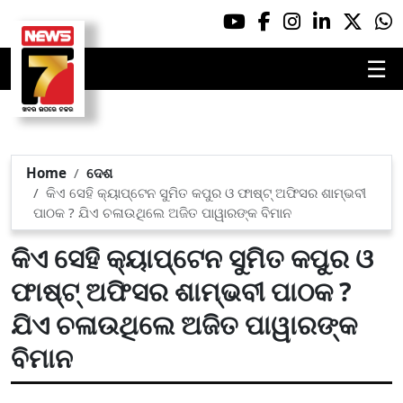
☰
Home
ଦେଶ
କିଏ ସେହି କ୍ୟାପ୍ଟେନ ସୁମିତ କପୁର ଓ ଫାଷ୍ଟ୍‌ ଅଫିସର ଶାମ୍ଭବୀ
ପାଠକ ? ଯିଏ ଚଳାଉଥିଲେ ଅଜିତ ପାୱାରଙ୍କ ବିମାନ
କିଏ ସେହି କ୍ୟାପ୍ଟେନ ସୁମିତ କପୁର ଓ
ଫାଷ୍ଟ୍‌ ଅଫିସର ଶାମ୍ଭବୀ ପାଠକ ?
ଯିଏ ଚଳାଉଥିଲେ ଅଜିତ ପାୱାରଙ୍କ
ବିମାନ