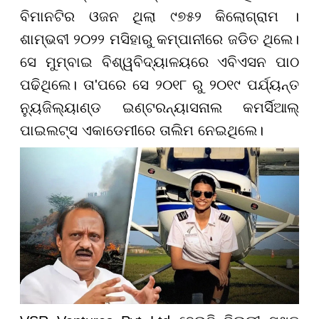
ବିମାନଟିର ଓଜନ ଥିଲା ୯୭୫୨ କିଲୋଗ୍ରାମ ।
ଶାମ୍ଭବୀ ୨୦୨୨ ମସିହାରୁ କମ୍ପାନୀରେ ଜଡିତ ଥିଲେ।
ସେ ମୁମ୍ବାଇ ବିଶ୍ୱବିଦ୍ୟାଳୟରେ ଏବିଏସନ ପାଠ
ପଢିଥିଲେ। ତା'ପରେ ସେ ୨୦୧୮ ରୁ ୨୦୧୯ ପର୍ଯ୍ୟନ୍ତ
ନ୍ୟୁଜିଲ୍ୟାଣ୍ଡ ଇଣ୍ଟରନ୍ୟାସନାଲ କମର୍ସିଆଲ୍
ପାଇଲଟ୍ସ ଏକାଡେମୀରେ ତାଲିମ ନେଇଥିଲେ।