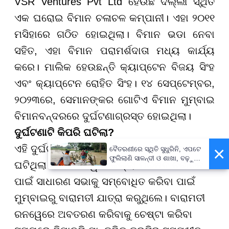
VSR Ventures Pvt Ltd ହେଉଛି ଦିଲ୍ଲୀ ସ୍ଥିତ
ଏକ ଘରୋଇ ବିମାନ ଚଳାଚଳ କମ୍ପାନୀ। ଏହା ୨୦୧୧
ମସିହାରେ ଗଠିତ ହୋଇଥିଲା। ବିମାନ ଭଡା ନେବା
ସହିତ, ଏହା ବିମାନ ପରାମର୍ଶଦାତା ମଧ୍ୟ କାର୍ଯ୍ୟ
କରେ। ମାଲିକ ହେଉଛନ୍ତି କ୍ୟାପ୍ଟେନ ବିଜୟ ସିଂହ
ଏବଂ କ୍ୟାପ୍ଟେନ ରୋହିତ ସିଂହ। ୧୪ ସେପ୍ଟେମ୍ବର,
୨୦୨୩ରେ, ସେମାନଙ୍କର ଗୋଟିଏ ବିମାନ ମୁମ୍ବାଇ
ବିମାନବନ୍ଦରରେ ଦୁର୍ଘଟଣାଗ୍ରସ୍ତ ହୋଇଥିଲା।
ଦୁର୍ଘଟଣାଟି କିପରି ଘଟିଲା
?
×
ଏହି ଦୁର୍ଘଟଣା ସକାଳ ୮.୪୫ ରୁ ୯.୧୫ ମଧ୍ୟରେ
ବୈତରଣୀରେ ସ୍ଥିତି ସୁଧୁରିନି, ଏପଟେ
ଫୁଲିଲାଣି ସାଳନ୍ଦୀ ଓ ଶାଖା, ବଢ଼ୁଛି
ଘଟିଥିଲା। ଅଜିତ ପାୱାର ଜିଲ୍ଲା ପରିଷଦ ନିର୍ବାଚନ
ବନ୍ୟା ଭୟ
ପାଇଁ ସାଧାରଣ ସଭାକୁ ସମ୍ବୋଧିତ କରିବା ପାଇଁ
ମୁମ୍ବାଇରୁ ବାରାମତୀ ଯାତ୍ରା କରୁଥିଲେ। ବାରାମତୀ
ରନୱେରେ ଅବତରଣ କରିବାକୁ ଚେଷ୍ଟା କରିବା