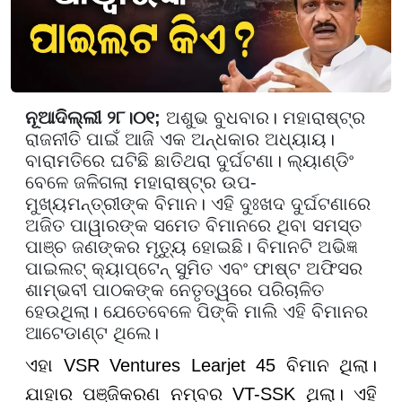
ନୂଆଦିଲ୍ଲୀ ୨୮।୦୧;
ଅଶୁଭ ବୁଧବାର। ମହାରାଷ୍ଟ୍ର
ରାଜନୀତି ପାଇଁ ଆଜି ଏକ ଅନ୍ଧକାର ଅଧ୍ୟାୟ।
ବାରାମତିରେ ଘଟିଛି ଛାତିଥରା ଦୁର୍ଘଟଣା। ଲ୍ୟାଣ୍ଡିଂ
ବେଳେ ଜଳିଗଲା ମହାରାଷ୍ଟ୍ର ଉପ-
ମୁଖ୍ୟମନ୍ତ୍ରୀଙ୍କ ବିମାନ। ଏହି ଦୁଃଖଦ ଦୁର୍ଘଟଣାରେ
ଅଜିତ ପାୱାରଙ୍କ ସମେତ ବିମାନରେ ଥିବା ସମସ୍ତ
ପାଞ୍ଚ ଜଣଙ୍କର ମୃତ୍ୟୁ ହୋଇଛି। ବିମାନଟି ଅଭିଜ୍ଞ
ପାଇଲଟ୍ କ୍ୟାପ୍ଟେନ୍ ସୁମିତ ଏବଂ ଫାଷ୍ଟ ଅଫିସର
ଶାମ୍ଭବୀ ପାଠକଙ୍କ ନେତୃତ୍ୱରେ ପରିଚାଳିତ
ହେଉଥିଲା। ଯେତେବେଳେ ପିଙ୍କି ମାଲି ଏହି ବିମାନର
ଆଟେଡାଣ୍ଟ ଥିଲେ।
ଏହା VSR Ventures Learjet 45 ବିମାନ ଥିଲା।
ଯାହାର ପଞ୍ଜିକରଣ ନମ୍ବର VT-SSK ଥିଲା। ଏହି