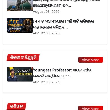
କୋଣଅନୁକୋଣରେ ପହ...
August 08, 2026
୮-୮-୮ର ମହାସଂଯୋଗ ! ଏହି ୩ଟି ତାରିଖରେ
ଜନ୍ମଗ୍ରହଣ କରିଥିବ...
August 08, 2026
ଶିକ୍ଷା ଓ ନିଯୁକ୍ତି
View More
Youngest Professor: ୩୦୬ ବର୍ଷର
ରେକର୍ଡ ଭାଙ୍ଗିଲେ ୧୮ ବ...
August 03, 2026
ରାଶିଫଳ
View More