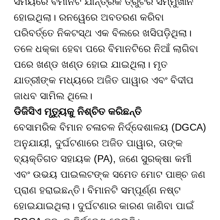
ସମୟରେ ବିମାନଟି ଯାନ୍ତ୍ରିକ ତ୍ରୁଟିର ସମ୍ମୁଖୀନ
ହୋଇଥିଲା। ରନୱେରେ ଅବତରଣ କରିବା
ପରିବର୍ତ୍ତେ ନିକଟସ୍ଥ ଏକ ବିଲରେ ଖସିପଡ଼ିଥିଲା।
ତଳେ ଧକ୍କା ହେବା ପରେ ବିମାନଟିରେ ନିଆଁ ଲାଗିବା
ପରେ ଖଣ୍ଡ ଖଣ୍ଡ ହୋଇ ଯାଇଥିଲା। ମୃତ
ଯାତ୍ରୀଙ୍କ ମଧ୍ୟରେ ଅଜିତ ପାୱାର ଏବଂ ବିଦୀପ
ଜାଧବ ସାମିଲ ଥିଲେ।
ଡିଜିସିଏ ମୃତ୍ୟୁକୁ ନିଶ୍ଚିତ କରିଛନ୍ତି
ବେସାମରିକ ବିମାନ ଚଳାଚଳ ନିର୍ଦ୍ଦେଶାଳୟ (DGCA)
ଅନୁଯାୟୀ, ଦୁର୍ଘଟଣାରେ ଅଜିତ ପାୱାର, ତାଙ୍କ
ବ୍ୟକ୍ତିଗତ ସହାୟକ (PA), ଜଣେ ସୁରକ୍ଷା କର୍ମୀ
ଏବଂ ଉଭୟ ପାଇଲଟଙ୍କ ସମେତ ମୋଟ ପାଞ୍ଚ ଜଣ
ପ୍ରାଣ ହରାଇଛନ୍ତି। ବିମାନଟି ସମ୍ପୂର୍ଣ୍ଣ ନଷ୍ଟ
ହୋଇଯାଇଥିଲା। ଦୁର୍ଘଟଣାର କାରଣ ଜାଣିବା ପାଇଁ