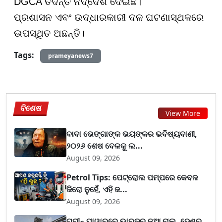
DGCA ତଦନ୍ତ ନିର୍ଦ୍ଦେଶ ଦେଇଛି।
ପ୍ରଶାସନ ଏବଂ ଉଦ୍ଧାରକାରୀ ଦଳ ଘଟଣାସ୍ଥଳରେ
ଉପସ୍ଥିତ ଅଛନ୍ତି।
Tags:
prameyanews7
ବିଶେଷ
View More
ବାବା ଭେଙ୍ଗାଙ୍କ ଭୟଙ୍କର ଭବିଷ୍ୟବାଣୀ,
୨୦୨୬ ଶେଷ ବେଳକୁ ଲ...
August 09, 2026
Petrol Tips: ପେଟ୍ରୋଲ ପମ୍ପରେ କେବଳ
ଜିରୋ ନୁହେଁ, ଏହି ଜ...
August 09, 2026
ଗ୍ରୀନ୍ ପାୱାରରେ ଭାରତର ନୂଆ ଚାଲ୍, ଦେଶର