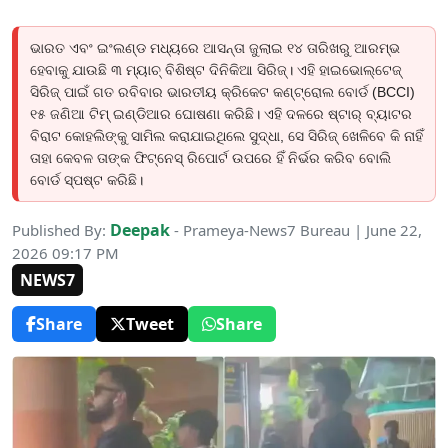
ଭାରତ ଏବଂ ଇଂଲଣ୍ଡ ମଧ୍ୟରେ ଆସନ୍ତା ଜୁଲାଇ ୧୪ ତାରିଖରୁ ଆରମ୍ଭ
ହେବାକୁ ଯାଉଛି ୩ ମ୍ୟାଚ୍ ବିଶିଷ୍ଟ ଦିନିକିଆ ସିରିଜ୍। ଏହି ହାଇଭୋଲ୍ଟେଜ୍
ସିରିଜ୍ ପାଇଁ ଗତ ରବିବାର ଭାରତୀୟ କ୍ରିକେଟ କଣ୍ଟ୍ରୋଲ ବୋର୍ଡ (BCCI)
୧୫ ଜଣିଆ ଟିମ୍ ଇଣ୍ଡିଆର ଘୋଷଣା କରିଛି। ଏହି ଦଳରେ ଷ୍ଟାର୍ ବ୍ୟାଟର
ବିରାଟ କୋହଲିଙ୍କୁ ସାମିଲ କରାଯାଇଥିଲେ ସୁଦ୍ଧା, ସେ ସିରିଜ୍ ଖେଳିବେ କି ନାହିଁ
ତାହା କେବଳ ତାଙ୍କ ଫିଟ୍ନେସ୍ ରିପୋର୍ଟ ଉପରେ ହିଁ ନିର୍ଭର କରିବ ବୋଲି
ବୋର୍ଡ ସ୍ପଷ୍ଟ କରିଛି।
Deepak
Published By:
- Prameya-News7 Bureau | June 22,
2026 09:17 PM
NEWS7
Share
Tweet
Share