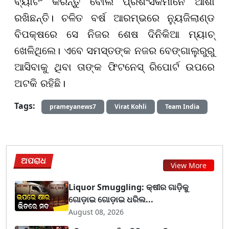
ବ୍ୟାଟିଂ କରନ୍ତୁ ବୋଲି ପ୍ରଶଂସକମାନେ ଆଶା
ରଖିଛନ୍ତି। ଚଳିତ ବର୍ଷ ଆରମ୍ଭରେ ନ୍ୟୁଜିଲାଣ୍ଡ
ବିପକ୍ଷରେ ସେ ନିଜର ଶେଷ ଦିନିକିଆ ମ୍ୟାଚ୍
ଖେଳିଥିଲେ। ଏବେ ସମସ୍ତଙ୍କ ନଜର ବେଙ୍ଗାଲୁରୁରୁ
ଆସିବାକୁ ଥିବା ତାଙ୍କ ଫିଟନେସ୍ ରିପୋର୍ଟ ଉପରେ
ଅଟକି ରହିଛି।
Tags:
prameyanews7
Virat Kohli
Team India
ଅପରାଧ
View More
Liquor Smuggling: କ୍ଷୀର ଗାଡ଼ିକୁ
ଗୋଡ଼ାଇ ଗୋଡ଼ାଇ ଧରିଲ...
August 08, 2026