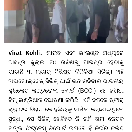
Virat Kohli:
ଭାରତ ଏବଂ ଇଂଲଣ୍ଡ ମଧ୍ୟରେ
ଆସନ୍ତା ଜୁଲାଇ ୧୪ ତାରିଖରୁ ଆରମ୍ଭ ହେବାକୁ
ଯାଉଛି ୩ ମ୍ୟାଚ୍ ବିଶିଷ୍ଟ ଦିନିକିଆ ସିରିଜ୍। ଏହି
ହାଇଭୋଲ୍ଟେଜ୍ ସିରିଜ୍ ପାଇଁ ଗତ ରବିବାର ଭାରତୀୟ
କ୍ରିକେଟ କଣ୍ଟ୍ରୋଲ ବୋର୍ଡ (BCCI) ୧୫ ଜଣିଆ
ଟିମ୍ ଇଣ୍ଡିଆର ଘୋଷଣା କରିଛି। ଏହି ଦଳରେ ଷ୍ଟାର୍
ବ୍ୟାଟର ବିରାଟ କୋହଲିଙ୍କୁ ସାମିଲ କରାଯାଇଥିଲେ
ସୁଦ୍ଧା, ସେ ସିରିଜ୍ ଖେଳିବେ କି ନାହିଁ ତାହା କେବଳ
ତାଙ୍କ ଫିଟ୍ନେସ୍ ରିପୋର୍ଟ ଉପରେ ହିଁ ନିର୍ଭର କରିବ