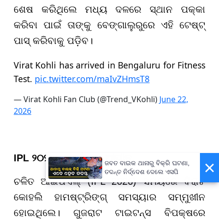
ଶେଷ କରିଥିଲେ ମଧ୍ୟ ଦଳରେ ସ୍ଥାନ ପକ୍କା
କରିବା ପାଇଁ ତାଙ୍କୁ ବେଙ୍ଗାଲୁରୁରେ ଏହି ଟେଷ୍ଟ୍
ପାସ୍ କରିବାକୁ ପଡ଼ିବ।
Virat Kohli has arrived in Bengaluru for Fitness
Test.
pic.twitter.com/maIvZHmsT8
— Virat Kohli Fan Club (@Trend_VKohli)
June 22,
2026
IPL ୨୦୨୬ରେ ଲାଗିଥିଲା ଆଘାତ
×
ଜବତ ବାଇକ ଥାନାରୁ ବିକ୍ରି ଘଟଣା,
ତଦନ୍ତ ନିର୍ଦ୍ଦେଶ ଦେଲେ ଏସପି
ଚଳିତ ଆଇପିଏଲ୍ (IPL 2026) ସମୟରେ ବିରାଟ
କୋହଲି ହାମଷ୍ଟ୍ରିଙ୍ଗ୍ ସମସ୍ୟାର ସମ୍ମୁଖୀନ
ହୋଇଥିଲେ। ଗୁଜରାଟ ଟାଇଟନ୍ସ ବିପକ୍ଷରେ