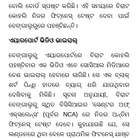
ବୋଲି ବୋର୍ଡ ସ୍ପଷ୍ଟ କରିଛି। ଏହି ସମୟରେ ବିରାଟ
କୋହଲି ନିଜର ଫିଟ୍ନେସ୍ ଟେଷ୍ଟ ଦେବା ପାଇଁ
ବେଙ୍ଗାଲୁରୁରେ ପହଞ୍ଚିଛନ୍ତି।
ଏୟାରପୋର୍ଟ ଭିଡିଓ ଭାଇରାଲ୍
ବେଙ୍ଗାଲୁରୁ ଏୟାରପୋର୍ଟରେ ବିରାଟ କୋହଲି
ପହଞ୍ଚିବାର ଏକ ଭିଡିଓ ଏବେ ସୋସିଆଲ ମିଡିଆରେ
ବେଶ ଭାଇରାଲ୍ ହେବାରେ ଲାଗିଛି। ସେ ଏକ ବ୍ଲାକ୍
ଶର୍ଟ ପିନ୍ଧି ହାତରେ ବ୍ୟାଗ୍ ଧରି ଯାଉଥିବାର
ଦେଖିବାକୁ ମିଳିଛି। ସୂଚନା ଅନୁଯାୟୀ, ବିରାଟ
ବେଙ୍ଗାଲୁରୁ ସ୍ଥିତ ବିସିସିଆଇର 'ସେଣ୍ଟର ଅଫ୍
ଏକ୍ସଲେନ୍ସ' (ପୂର୍ବର NCA) ରେ ନିଜର ଅନ୍ତିମ
ଫିଟ୍ନେସ୍ ଟେଷ୍ଟ ଦେବେ। କୁହାଯାଉଛି ଯେ, ସେ
ଲଣ୍ଡନରେ ଥିବା ବେଳେ ପ୍ରାଥମିକ ଫିଟନେସ୍ ଯାଞ୍ଚ