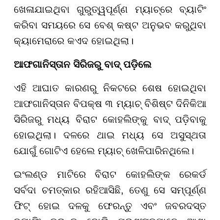
ଖେଳାଯାଇଥିବା ଗୁରୁତ୍ୱପୂର୍ଣ୍ଣ ମ୍ୟାଚ୍ରେ ବ୍ୟାଟିଂ
କରିବା ସମୟରେ ସେ ବେଶ୍ କଷ୍ଟ ଅନୁଭବ କରୁଥିବା
କ୍ୟାମେରାରେ କଏଦ ହୋଇଥିଲା।
ଆଫଗାନିସ୍ତାନ ସିରିଜରୁ ବାଦ୍ ପଡ଼ିଲେ
ଏହି ଆଘାତ କାରଣରୁ ନିକଟରେ ଶେଷ ହୋଇଥିବା
ଆଫଗାନିସ୍ତାନ ବିପକ୍ଷ ୩ ମ୍ୟାଚ୍ ବିଶିଷ୍ଟ ଦିନିକିଆ
ସିରିଜରୁ ମଧ୍ୟ ବିରାଟ କୋହଲିଙ୍କୁ ବାଦ୍ ପଡ଼ିବାକୁ
ହୋଇଥିଲା। ଦଳରେ ଥାଇ ମଧ୍ୟ ସେ ଅସୁସ୍ଥତା
ଯୋଗୁଁ ଗୋଟିଏ ହେଲେ ମ୍ୟାଚ୍ ଖେଳିପାରିନଥିଲେ।
ଇଂଲଣ୍ଡ ମାଟିରେ ବିରାଟ କୋହଲିଙ୍କ ରେକର୍ଡ
ସର୍ବଦା ଚମତ୍କାର ରହିଆସିଛି, ତେଣୁ ସେ ସମ୍ପୂର୍ଣ୍ଣ
ଫିଟ୍ ହୋଇ ଦଳକୁ ଫେରନ୍ତୁ ଏବଂ ଜବରଦସ୍ତ