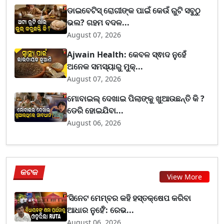
ଡାଇବେଟିସ୍ ରୋଗୀଙ୍କ ପାଇଁ କେଉଁ ରୁଟି ସବୁଠୁ
ଭଲ? ଗହମ ବଦଳ...
August 07, 2026
Ajwain Health: କେବଳ ସ୍ଵାଦ ନୁହେଁ
ଅନେକ ସମସ୍ୟାରୁ ମୁକ୍...
August 07, 2026
ମୋବାଇଲ୍ ଦେଖାଇ ପିଲାଙ୍କୁ ଖୁଆଉଛନ୍ତି କି ?
ଡେରି ହୋଇଯିବା...
August 06, 2026
କଟକ
View More
‘ସିନେଟ ମେମ୍ବର କହି ହସ୍ତକ୍ଷେପ କରିବା
ଆଧାର ନୁହେଁ’: ରେଭ...
August 06, 2026