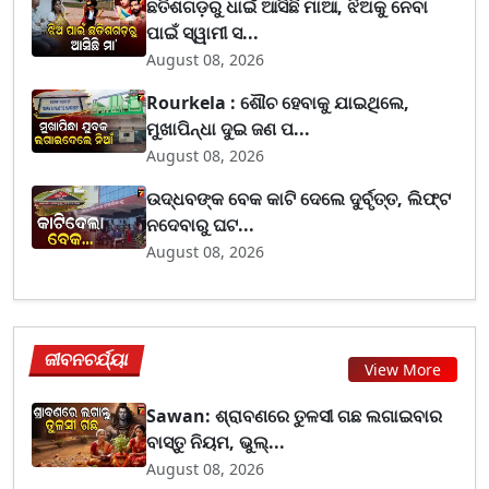
ଛତିଶଗଡ଼ରୁ ଧାଇଁ ଆସିଛି ମାଆ, ଝିଅକୁ ନେବା
ପାଇଁ ସ୍ୱାମୀ ସ...
August 08, 2026
Rourkela : ଶୌଚ ହେବାକୁ ଯାଇଥିଲେ,
ମୁଖାପିନ୍ଧା ଦୁଇ ଜଣ ପ...
August 08, 2026
ଉଦ୍ଧବଙ୍କ ବେକ କାଟି ଦେଲେ ଦୁର୍ବୃତ୍ତ, ଲିଫ୍ଟ
ନଦେବାରୁ ଘଟ...
August 08, 2026
ଜୀବନଚର୍ଯ୍ୟା
View More
Sawan: ଶ୍ରାବଣରେ ତୁଳସୀ ଗଛ ଲଗାଇବାର
ବାସ୍ତୁ ନିୟମ, ଭୁଲ୍...
August 08, 2026