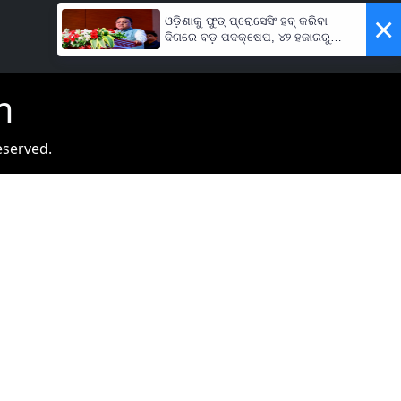
×
ଓଡ଼ିଶାକୁ ଫୁଡ୍ ପ୍ରୋସେସିଂ ହବ୍ କରିବା
ଦିଗରେ ବଡ଼ ପଦକ୍ଷେପ, ୪୨ ହଜାରରୁ
ଅଧିକ ନିଯୁକ୍ତି ସୁଯୋଗ
m
eserved.