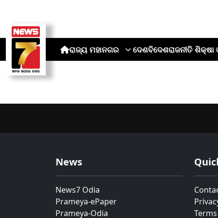
ରାଜ୍ୟ
ମହାନଗର
ଦେଶ
ବିଦେଶ
ରାଜନୀତି
ଶିକ୍ଷା 
News
Quic
News7 Odia
Conta
Prameya-ePaper
Privac
Prameya-Odia
Terms