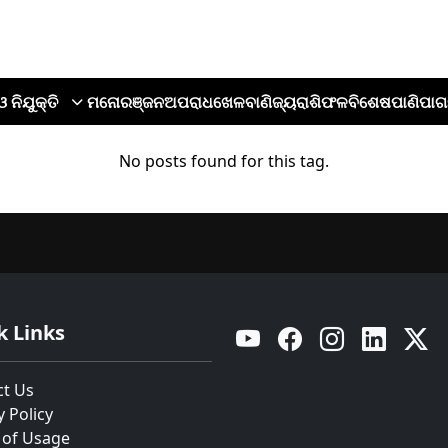
ଓ ନିଯୁକ୍ତି
ମନୋରଞ୍ଜନ
ଅପରାଧ
ଖେଳ
ବାଣିଜ୍ୟ
ରାଶିଫଳ
ବିଶେଷ
ପାଣିପାଗ
No posts found for this tag.
k Links
YouTube
Facebook
Instagram
Linkedin
Twitt
ct Us
y Policy
 of Usage