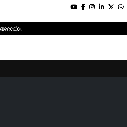
ଜୀବନଚର୍ଯ୍ୟା
er