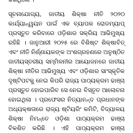
ସୂଚନାଯୋଗ୍ୟ, ଜାତୀୟ ଶିକ୍ଷା ନୀତି ୨୦୨୦
କାର୍ଯ୍ୟାନ୍ୱୟନ ପାଇଁ ଏକ ବ୍ୟାପକ ରୋଡମ୍ୟାପ୍
ପ୍ରସ୍ତୁତ କରିବାରେ ଓଡ଼ିଶାର ସକ୍ରିୟ ଆଭିମୁଖ୍ୟ
ରହିଛି । ଜାନୁଆରୀ ୨୦୨୫ ରେ ବିଶିଷ୍ଟ ଶିକ୍ଷାବିତ୍
ଏବଂ ନୀତି ନିର୍ଣ୍ଣାୟକଙ୍କ ଅଂଶଗ୍ରହଣରେ ଅନୁଷ୍ଠିତ
ଜାତୀୟସ୍ତରୀୟ ସମ୍ମିଳନୀର ଆୟୋଜନରେ ଜାତୀୟ
ଶିକ୍ଷା ନୀତିର ଆଭିମୁଖ୍ୟ ଏବଂ ଓଡ଼ିଶାର ସାଂସ୍କୃତିକ
ଦୃଷ୍ଟିପଟକୁ ନେଇ କିପରି ରାଜ୍ୟ ପାଠ୍ୟକ୍ରମ ଢାଞ୍ଚା
ପ୍ରସ୍ତୁତ ହୋଇପାରିବ ସେ ନେଇ ବିସ୍ତୃତ ଆଲୋଚନା
ହୋଇଥିଲା । ପ୍ରଫେସର ନିତ୍ୟାନନ୍ଦ ପ୍ରଧାନଙ୍କ
ଅଧ୍ୟକ୍ଷତାରେ ରାଜ୍ୟ ଷ୍ଟିୟରିଂ କମିଟି, ବିଦ୍ୟାଳୟ
ଶିକ୍ଷା ନିମନ୍ତେ ଓଡ଼ିଶା ପାଠ୍ୟକ୍ରମ ଢାଞ୍ଚା
ବିକଶିତ କରିଛି । ଏହି ପାଠ୍ୟକ୍ରମ ଢାଞ୍ଚା