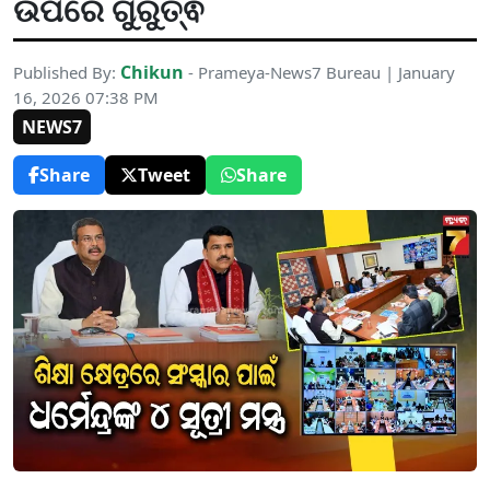
ଉପରେ ଗୁରୁତ୍ଵ
Chikun
Published By:
- Prameya-News7 Bureau | January
16, 2026 07:38 PM
NEWS7
Share
Tweet
Share