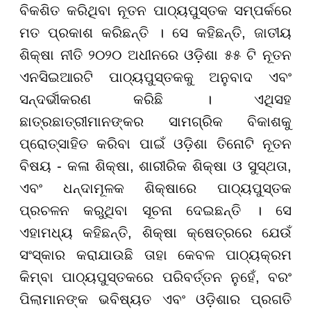
ବିକଶିତ କରିଥିବା ନୂତନ ପାଠ୍ୟପୁସ୍ତକ ସମ୍ପର୍କରେ
ମତ ପ୍ରକାଶ କରିଛନ୍ତି । ସେ କହିଛନ୍ତି, ଜାତୀୟ
ଶିକ୍ଷା ନୀତି ୨୦୨୦ ଅଧୀନରେ ଓଡ଼ିଶା ୫୫ ଟି ନୂତନ
ଏନସିଇଆରଟି ପାଠ୍ୟପୁସ୍ତକକୁ ଅନୁବାଦ ଏବଂ
ସନ୍ଦର୍ଭୀକରଣ କରିଛି । ଏଥିସହ
ଛାତ୍ରଛାତ୍ରୀମାନଙ୍କର ସାମଗ୍ରିକ ବିକାଶକୁ
ପ୍ରୋତ୍ସାହିତ କରିବା ପାଇଁ ଓଡ଼ିଶା ତିନୋଟି ନୂତନ
ବିଷୟ - କଳା ଶିକ୍ଷା, ଶାରୀରିକ ଶିକ୍ଷା ଓ ସୁସ୍ଥତା,
ଏବଂ ଧନ୍ଦାମୂଳକ ଶିକ୍ଷାରେ ପାଠ୍ୟପୁସ୍ତକ
ପ୍ରଚଳନ କରୁଥିବା ସୂଚନା ଦେଇଛନ୍ତି । ସେ
ଏହାମଧ୍ୟ କହିଛନ୍ତି, ଶିକ୍ଷା କ୍ଷେତ୍ରରେ ଯେଉଁ
ସଂସ୍କାର କରାଯାଉଛି ତାହା କେବଳ ପାଠ୍ୟକ୍ରମ
କିମ୍ବା ପାଠ୍ୟପୁସ୍ତକରେ ପରିବର୍ତ୍ତନ ନୁହେଁ, ବରଂ
ପିଲାମାନଙ୍କ ଭବିଷ୍ୟତ ଏବଂ ଓଡ଼ିଶାର ପ୍ରଗତି