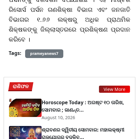
ରିସୋର୍ସ ପର୍ସନ ଗଣଶିକ୍ଷା ବିଭାଗ ଏବଂ ଜନଜାତି
ବିଭାଗର ୧.୬୬ ଲକ୍ଷରୁ ଅଧିକ ପ୍ରାଥମିକ
ଶିକ୍ଷକଙ୍କୁ ଜିଲ୍ଲାସ୍ତରରେ ପ୍ରଶିକ୍ଷଣ ପ୍ରଦାନ
କରିବେ ।
Tags:
prameyanews7
ରାଶିଫଳ
View More
Horoscope Today : ଅଗଷ୍ଟ ୧୦ ତାରିଖ,
ସୋମବାର ; ଜାଣନ୍ତ...
August 10, 2026
ଶ୍ରାବଣର ଦ୍ୱିତୀୟ ସୋମବାର: ମହାଲକ୍ଷ୍ମୀ
ରାଜଯୋଗରୁ ବଦଳିବ...