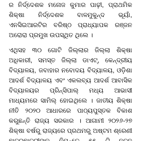
ର ନିର୍ଦ୍ଦେଶକ ମନୋଜ କୁମାର ପାଢ଼ୀ, ପ୍ରାଥମିକ
ଶିକ୍ଷା ନିର୍ଦ୍ଦେଶକ ବାଳମୁକୁନ୍ଦ ଭୂୟାଁ,
ଏନସିଇଆରଟିର ବରିଷ୍ଠ ପ୍ରାଧ୍ୟାପକ ରଞ୍ଜନ
ଅରୋରା ପ୍ରମୁଖ ଉପସ୍ଥିତ ଥିଲେ ।
ଏଥିସହ ୩୦ ଗୋଟି ଜିଲ୍ଲାର ଜିଲ୍ଲା ଶିକ୍ଷା
ଅଧିକାରୀ, ସମସ୍ତ ଜିଲ୍ଲା ଡାଏଟ୍, କେନ୍ଦ୍ରୀୟ
ବିଦ୍ୟାଳୟ, ଜବାହାର ନବୋଦୟ ବିଦ୍ୟାଳୟ, ଓଡ଼ିଶା
ଆଦର୍ଶ ବିଦ୍ୟାଳୟ ଏବଂ ଏକଲବ୍ୟ ଆଦର୍ଶ ଆବାସିକ
ବିଦ୍ୟାଳୟର ପ୍ରିନ୍ସିପାଲ୍ ମଧ୍ୟ ଆଭାସୀ
ମାଧ୍ୟମରେ ସାମିଲ୍ ହୋଇଥିଲେ । ଜାତୀୟ ଶିକ୍ଷା
ନୀତି ୨୦୨୦ ଆଧାରରେ ପାଠ୍ୟପୁସ୍ତକ ବିକାଶ
କରୁଛନ୍ତି ରାଜ୍ୟ ସରକାର । ଆଗାମୀ ୨୦୨୬-୨୭
ଶିକ୍ଷା ବର୍ଷରୁ ରାଜ୍ୟରେ ପ୍ରଥମରୁ ଅଷ୍ଟମ ଶ୍ରେଣୀ
ଛାତ୍ରଛାତ୍ରୀଙ୍କ ନିମନ୍ତେ ୫୫ ଟି ନୂତନ