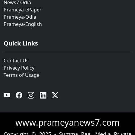
News7 Odia
Prameya-ePaper
Prameya-Odia
Prameya-English
Quick Links
Contact Us
Privacy Policy
Terms of Usage
YouTube
Facebook
Instagram
Linkedin
Twitter
www.prameyanews7.com
Copyright © 2025 - Summa Real Media Private