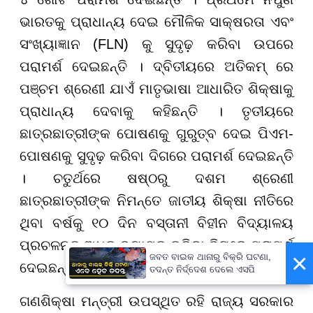
ଭାରତକୁ ପ୍ରାଧାନ୍ୟ ଦେଇ ମୌଳିକ ସାକ୍ଷରତା ଏବଂ
ସଂଖ୍ୟାଜ୍ଞାନ (FLN) କୁ ସୁଦୃଢ଼ କରିବା ଉପରେ
ପରାମର୍ଶ ଦେଇଛନ୍ତି । ଦ୍ବିତୀୟରେ ଅତିକମ୍ ରେ
ପଞ୍ଚମ ଶ୍ରେଣୀ ଯାଏଁ ମାତୃଭାଷା ଆଧାରିତ ଶିକ୍ଷାକୁ
ପ୍ରାଧାନ୍ୟ ଦେବାକୁ କହିଛନ୍ତି । ତୃତୀୟରେ
ଛାତ୍ରଛାତ୍ରୀଙ୍କ ପୋଷଣକୁ ଗୁରୁତ୍ବ ଦେଇ ପିଏମ-
ପୋଷଣକୁ ସୁଦୃଢ଼ କରିବା ଦିଗରେ ପରାମର୍ଶ ଦେଇଛନ୍ତି
। ଚତୁର୍ଥରେ ଷଷ୍ଠରୁ ଦଶମ ଶ୍ରେଣୀ
ଛାତ୍ରଛାତ୍ରୀଙ୍କ ନିମନ୍ତେ ଜାତୀୟ ଶିକ୍ଷା ନୀତିରେ
ଥିବା ବର୍ଷକୁ ୧୦ ଦିନ ବସ୍ତାନୀ ବିହୀନ ବିଦ୍ୟାଳୟ
ପ୍ରଚଳନକୁ ଅଧିକ ବ୍ୟାପକ କରିବା ଦିଗରେ ପରାମର୍ଶ
×
ଜବତ ବାଇକ ଥାନାରୁ ବିକ୍ରି ଘଟଣା,
ଦେଇଛନ୍ତି ।
ତଦନ୍ତ ନିର୍ଦ୍ଦେଶ ଦେଲେ ଏସପି
ଗଣଶିକ୍ଷା ମନ୍ତ୍ରୀ ଉପସ୍ଥିତ ରହି ରାଜ୍ୟ ସରକାର