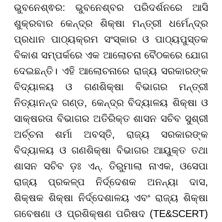
ଭୁବନେଶ୍ଵର: ଭୁବନେଶ୍ବର ପରିଦର୍ଶନରେ ଆସି
ଶୁକ୍ରବାର କେନ୍ଦ୍ର ଶିକ୍ଷା ମନ୍ତ୍ରୀ ଧର୍ମେନ୍ଦ୍ର
ପ୍ରଧାନ ପାଠ୍ୟକ୍ରମ ସଂସ୍କାର ଓ ପାଠ୍ୟପୁସ୍ତକ
ବିକାଶ ସମ୍ପର୍କରେ ଏକ ଆଲୋଚନା ବୈଠକରେ ଯୋଗ
ଦେଇଛନ୍ତି। ଏହି ଆଲୋଚନାରେ ରାଜ୍ୟ ସରକାରଙ୍କ
ବିଦ୍ୟାଳୟ ଓ ଗଣଶିକ୍ଷା ବିଭାଗର ମନ୍ତ୍ରୀ
ନିତ୍ୟାନନ୍ଦ ଗଣ୍ଡ, କେନ୍ଦ୍ର ବିଦ୍ୟାଳୟ ଶିକ୍ଷା ଓ
ସାକ୍ଷରତା ବିଭାଗର ଅତିରିକ୍ତ ଶାସନ ସଚିବ ସୁଶ୍ରୀ
ଅର୍ଚ୍ଚନା ଶର୍ମା ଅବସ୍ତି, ରାଜ୍ୟ ସରକାରଙ୍କ
ବିଦ୍ୟାଳୟ ଓ ଗଣଶିକ୍ଷା ବିଭାଗର ଆୟୁକ୍ତ ତଥା
ଶାସନ ସଚିବ ଡ଼ଃ ଏନ୍. ତିରୁମାଲା ନାଏକ, ଓସେପା
ରାଜ୍ୟ ପ୍ରକଳ୍ପ ନିର୍ଦ୍ଦେଶକ ଅନନ୍ୟା ଦାସ,
ଶିକ୍ଷକ ଶିକ୍ଷା ନିର୍ଦ୍ଦେଶାଳୟ ଏବଂ ରାଜ୍ୟ ଶିକ୍ଷା
ଗବେଷଣା ଓ ପ୍ରଶିକ୍ଷଣ ପରିଷଦ (TE&SCERT)