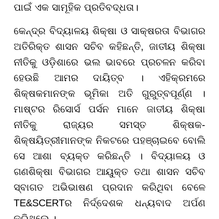
ପାଇଁ ଏକ ସାମୂହିକ ପ୍ରତିବଦ୍ଧତା।
କେନ୍ଦ୍ର ବିଦ୍ୟାଳୟ ଶିକ୍ଷା ଓ ସାକ୍ଷରତା ବିଭାଗର
ଅତିରିକ୍ତ ଶାସନ ସଚିବ କହିଛନ୍ତି, ଜାତୀୟ ଶିକ୍ଷା
ନୀତିକୁ ଓଡ଼ିଶାରେ ଭଲ ଭାବରେ ପ୍ରଚଳନ କରିବା
ହେଉଛି ଆମର ଦାୟିତ୍ବ । ଏହିକ୍ରମରେ
ଶିକ୍ଷକମାନଙ୍କ ଭୂମିକା ଅତି ଗୁରୁତ୍ବପୂର୍ଣ୍ଣ ।
ମାଷ୍ଟର ରିସୋର୍ସ ପର୍ସନ ମାନେ ଜାତୀୟ ଶିକ୍ଷା
ନୀତିକୁ ରାଜ୍ୟର ସମସ୍ତ ଶିକ୍ଷକ-
ଶିକ୍ଷୟିତ୍ରୀମାନଙ୍କ ନିକଟରେ ପହଞ୍ଚାଇବେ ବୋଲି
ସେ ଆଶା ବ୍ୟକ୍ତ କରିଛନ୍ତି । ବିଦ୍ୟାଳୟ ଓ
ଗଣଶିକ୍ଷା ବିଭାଗର ଆୟୁକ୍ତ ତଥା ଶାସନ ସଚିବ
ସ୍ବାଗତ ଅଭିଭାଷଣ ପ୍ରଦାନ କରିଥିବା ବେଳେ
TE&SCERTର ନିର୍ଦ୍ଦେଶକ ଧନ୍ୟବାଦ ଅର୍ପଣ
କରିଥିଲେ ।