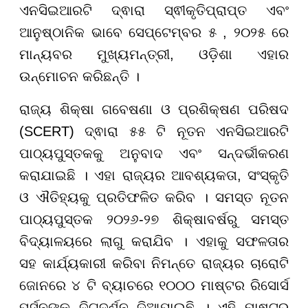
ଏନସିଇଆରଟି ଦ୍ଵାରା ସ୍ଵୀକୃତିପ୍ରାପ୍ତ ଏବଂ
ଆନୁଷ୍ଠାନିକ ଭାବେ ସେପ୍ଟେମ୍ବର ୫ , ୨୦୨୫ ରେ
ମାନ୍ୟବର ମୁଖ୍ୟମନ୍ତ୍ରୀ, ଓଡ଼ିଶା ଏହାର
ଉନ୍ମୋଚନ କରିଛନ୍ତି ।
ରାଜ୍ୟ ଶିକ୍ଷା ଗବେଷଣା ଓ ପ୍ରଶିକ୍ଷଣ ପରିଷଦ
(SCERT) ଦ୍ଵାରା ୫୫ ଟି ନୂତନ ଏନସିଇଆରଟି
ପାଠ୍ୟପୁସ୍ତକକୁ ଅନୁବାଦ ଏବଂ ସନ୍ଦର୍ଭୀକରଣ
କରାଯାଇଛି । ଏହା ରାଜ୍ୟର ଆବଶ୍ୟକତା, ସଂସ୍କୃତି
ଓ ଐତିହ୍ୟକୁ ପ୍ରତିଫଳିତ କରିବ । ସମସ୍ତ ନୂତନ
ପାଠ୍ୟପୁସ୍ତକ ୨୦୨୬-୨୭ ଶିକ୍ଷାବର୍ଷରୁ ସମସ୍ତ
ବିଦ୍ୟାଳୟରେ ଲାଗୁ କରାଯିବ । ଏହାକୁ ସଫଳତାର
ସହ କାର୍ଯ୍ୟକାରୀ କରିବା ନିମନ୍ତେ ରାଜ୍ୟର ଚାରୋଟି
ଜୋନରେ ୪ ଟି ବ୍ୟାଚରେ ୧୦୦୦ ମାଷ୍ଟର ରିସୋର୍ସ
ପର୍ସନଙ୍କୁ ଦିଗଦର୍ଶନ ଦିଆଯାଇଛି । ଏହି ମାଷ୍ଟର