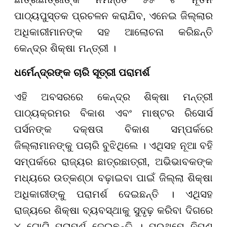
ପାଠ୍ୟପୁସ୍ତକ ପ୍ରଚଳନ କରାଯିବ, ଏନେଇ ଜିଲ୍ଲାର
ଅଧିକାରୀମାନଙ୍କ ସହ ଆଲୋଚନା କରିଛନ୍ତି
କେନ୍ଦ୍ର ଶିକ୍ଷା ମନ୍ତ୍ରୀ ।
ଧର୍ମେନ୍ଦ୍ରଙ୍କ ଚାରି ସୂତ୍ରୀ ପରାମର୍ଶ
ଏହି ଅବସରରେ କେନ୍ଦ୍ର ଶିକ୍ଷା ମନ୍ତ୍ରୀ
ପାଠ୍ୟକ୍ରମର ବିକାଶ ଏବଂ ମାଷ୍ଟର ରିସୋର୍ସ
ପର୍ସନଙ୍କ ଦକ୍ଷତା ବିକାଶ ସମ୍ପର୍କରେ
ଜିଲ୍ଲାମାନଙ୍କୁ ପଚାରି ବୁଝିଥିଲେ । ଏଥିସହ ନୂଆ ବହି
ସମ୍ପର୍କରେ ରାଜ୍ୟର ଛାତ୍ରଛାତ୍ରୀ, ଅଭିଭାବକଙ୍କ
ମଧ୍ୟରେ ଉତ୍କଣ୍ଠା ବଢ଼ାଇବା ପାଇଁ ଜିଲ୍ଲା ଶିକ୍ଷା
ଅଧିକାରୀଙ୍କୁ ପରାମର୍ଶ ଦେଇଛନ୍ତି । ଏଥିସହ
ରାଜ୍ୟରେ ଶିକ୍ଷା ବ୍ୟବସ୍ଥାକୁ ସୁଦୃଢ଼ କରିବା ଦିଗରେ
୪ ଗୋଟି ପରାମର୍ଶ ଦେଇଛନ୍ତି । ପ୍ରଥମେ ନିପୁଣ