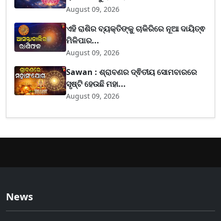
August 09, 2026
ଏହି ରାଶିର ବ୍ୟକ୍ତିଙ୍କୁ ଚାକିରିରେ ନୂଆ ଦାୟିତ୍ଵ
ମିଳିପାର...
August 09, 2026
Sawan : ଶ୍ରାବଣର ଦ୍ଵିତୀୟ ସୋମବାରରେ
ସୃଷ୍ଟି ହେଉଛି ମହା...
August 09, 2026
News