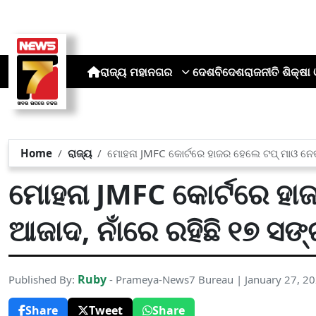
ରାଜ୍ୟ
ମହାନଗର
ଦେଶ
ବିଦେଶ
ରାଜନୀତି
ଶିକ୍ଷା 
Home
ରାଜ୍ୟ
ମୋହନା JMFC କୋର୍ଟରେ ହାଜର ହେଲେ ଟପ୍ ମାଓ ନେତା
ମୋହନା JMFC କୋର୍ଟରେ ହାଜ
ଆଜାଦ, ନାଁରେ ରହିଛି ୧୭ ସଙ
Ruby
Published By:
- Prameya-News7 Bureau | January 27, 2
Share
Tweet
Share