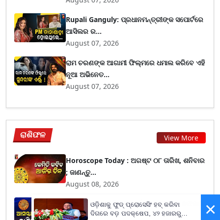
Rupali Ganguly: ପ୍ରଧାନମନ୍ତ୍ରୀଙ୍କ ସପୋର୍ଟରେ
ଆସିଲର ର...
August 07, 2026
ରାମ ଚରଣଙ୍କ ଆଗାମୀ ଫିଲ୍ମରେ ଧମାଲ କରିବେ ଏହି
ନୂଆ ଅଭିନେତ...
August 07, 2026
ରାଶିଫଳ
View More
Horoscope Today : ଅଗଷ୍ଟ ୦୮ ତାରିଖ, ଶନିବାର
; ଜାଣନ୍ତୁ...
August 08, 2026
×
କନ୍ୟା ରାଶି ବ୍ୟକ୍ତିଙ୍କୁ କାର୍ଯ୍ୟକ୍ଷେତ୍ରରେ ସଫଳତା
ଓଡ଼ିଶାକୁ ଫୁଡ୍ ପ୍ରୋସେସିଂ ହବ୍ କରିବା
ଦିଗରେ ବଡ଼ ପଦକ୍ଷେପ, ୪୨ ହଜାରରୁ
ଓ ସମ...