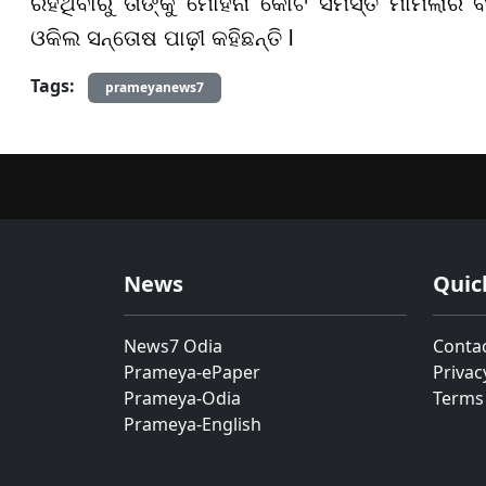
ରହିଥିବାରୁ ତାଙ୍କୁ ମୋହନା କୋର୍ଟ ସମସ୍ତ ମାମଲାର ବି
ଓକିଲ ସନ୍ତୋଷ ପାଢ଼ୀ କହିଛନ୍ତି l
Tags:
prameyanews7
News
Quic
News7 Odia
Conta
Prameya-ePaper
Privac
Prameya-Odia
Terms
Prameya-English