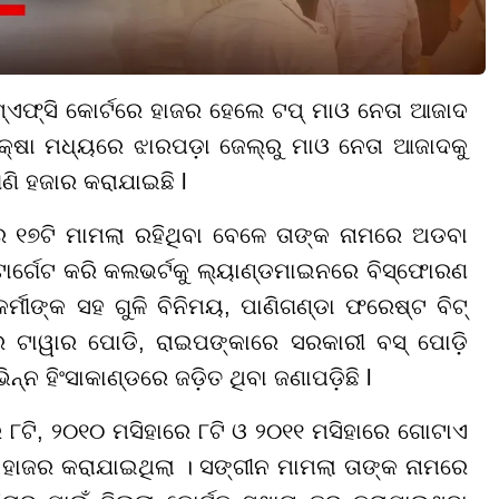
ଏଫ୍‌ସି
କୋର୍ଟରେ ହାଜର ହେଲେ ଟପ୍ ମାଓ ନେତା ଆଜାଦ
୍ଷା ମଧ୍ୟରେ ଝାରପଡ଼ା ଜେଲ୍‌ରୁ ମାଓ ନେତା ଆଜାଦକୁ
ଣି ହଜାର କରାଯାଇଛି l
 ୧୭ଟି ମାମଲା ରହିଥିବା ବେଳେ ତାଙ୍କ ନାମରେ ଅଡବା
ୁ ଟାର୍ଗେଟ କରି କଲଭର୍ଟକୁ ଲ୍ୟାଣ୍ଡମାଇନରେ ବିସ୍ଫୋରଣ
ର୍ମୀଙ୍କ ସହ ଗୁଳି ବିନିମୟ, ପାଣିଗଣ୍ଡା ଫରେଷ୍ଟ ବିଟ୍
ରେ ଟାୱାର ପୋଡି, ରାଇପଙ୍କାରେ ସରକାରୀ ବସ୍ ପୋଡ଼ି
୍ନ ହିଂସାକାଣ୍ଡରେ ଜଡ଼ିତ ଥିବା ଜଣାପଡ଼ିଛି l
୮ଟି, ୨୦୧୦ ମସିହାରେ ୮ଟି ଓ ୨୦୧୧ ମସିହାରେ ଗୋଟାଏ
 ହାଜର କରାଯାଇଥିଲା । ସଙ୍ଗୀନ ମାମଲା ତାଙ୍କ ନାମରେ