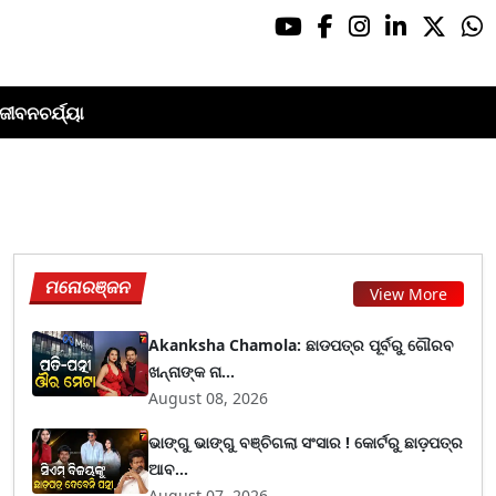
ଜୀବନଚର୍ଯ୍ୟା
ମନୋରଞ୍ଜନ
View More
Akanksha Chamola: ଛାଡପତ୍ର ପୂର୍ବରୁ ଗୌରବ
ଖନ୍ନାଙ୍କ ନା...
August 08, 2026
ଭାଙ୍ଗୁ ଭାଙ୍ଗୁ ବଞ୍ଚିଗଲା ସଂସାର ! କୋର୍ଟରୁ ଛାଡ଼ପତ୍ର
ଆବ...
August 07, 2026