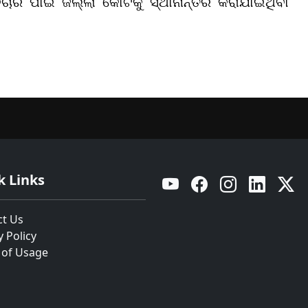
ଚାର ପାଇଁ ଜିଲ୍ଲା କୋର୍ଟକୁ ସ୍ଥାନାନ୍ତର କରାଯାଇଥିବା
k Links
YouTube
Facebook
Instagram
Linkedin
Twitt
ct Us
y Policy
 of Usage