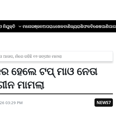
ଓ ନିଯୁକ୍ତି
ମନୋରଞ୍ଜନ
ଅପରାଧ
ଖେଳ
ବାଣିଜ୍ୟ
ରାଶିଫଳ
ବିଶେଷ
ପାଣିପାଗ
 ଆଜାଦ, ନାଁରେ ରହିଛି ୧୭ ସଙ୍ଗୀନ ମାମଲା
ର ହେଲେ ଟପ୍ ମାଓ ନେତା
୍ଗୀନ ମାମଲା
NEWS7
026 03:29 PM