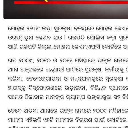
ମୋହନା ୨୭।୧: କଡ଼ା ସୁରକ୍ଷା ବଳୟରେ ମୋହନା
ଜେଏମ୍
ଓରଫ୍ ଡୁନା କେଶବ ରାଓ l ଗଜପତି ପୋଲିସ କଡ଼ା ସୁରକ
ଆଣି ଗଜପତି ଜିଲ୍ଲା ମୋହନା ଜେଏମ୍ଏଫ୍‌ସି କୋର୍ଟରେ ଆ
ଗତ ୨୦୦୯, ୨୦୧୦ ଓ ୨୦୧୧ ମସିହାରେ ତାଙ୍କ ନାମରେ
ଥାନା ଅଞ୍ଚଳରେ ଅନ୍ଧାରୀ ଘାଟିରେ ସୁରକ୍ଷା କର୍ମୀଙ୍କ
କରିବା, ତେଲେଙ୍ଗାପଦା ଓ ମନ୍ଦ୍ରାବାଜୁରେ ସୁରକ୍ଷା କ
ହାଉସ୍‌କୁ ବିସ୍ଫୋରଣରେ ଉଡ଼ାଇବା, ବିଭିନ୍ନ ସ୍ଥାନ
ସମେତ ଠିକାଦାର ମାନଙ୍କ କ୍ୟାମ୍ପ ଭଙ୍ଗାରୁଜା ସହ ବିଭିନ
ତେବେ ଅଡବା ଥାନାରେ ତାଙ୍କ ନାମରେ ୨୦୦୯ ମସିହାରେ 
ମାମଲା ଏହିଭଳି ୧୭ଟି ମମଲାର ବିଚାରଣ ପାଇଁ କୋର୍ଟରେ