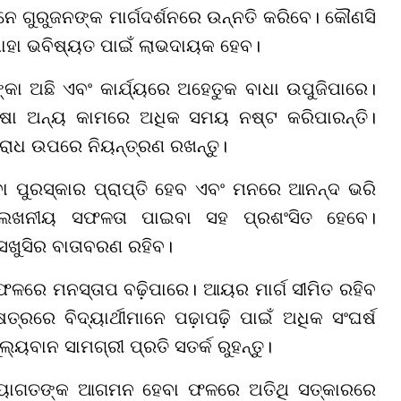
ମାନେ ଗୁରୁଜନଙ୍କ ମାର୍ଗଦର୍ଶନରେ ଉନ୍ନତି କରିବେ। କୌଣସି
ଯାହା ଭବିଷ୍ୟତ ପାଇଁ ଲାଭଦାୟକ ହେବ।
 ଅଛି ଏବଂ କାର୍ଯ୍ୟରେ ଅହେତୁକ ବାଧା ଉପୁଜିପାରେ।
ପେକ୍ଷା ଅନ୍ୟ କାମରେ ଅଧିକ ସମୟ ନଷ୍ଟ କରିପାରନ୍ତି।
୍ରୋଧ ଉପରେ ନିୟନ୍ତ୍ରଣ ରଖନ୍ତୁ।
ା ପୁରସ୍କାର ପ୍ରାପ୍ତି ହେବ ଏବଂ ମନରେ ଆନନ୍ଦ ଭରି
ଉଲ୍ଲେଖନୀୟ ସଫଳତା ପାଇବା ସହ ପ୍ରଶଂସିତ ହେବେ।
ସଖୁସିର ବାତାବରଣ ରହିବ।
 ଫଳରେ ମନସ୍ତାପ ବଢ଼ିପାରେ। ଆୟର ମାର୍ଗ ସୀମିତ ରହିବ
ରେ ବିଦ୍ୟାର୍ଥୀମାନେ ପଢ଼ାପଢ଼ି ପାଇଁ ଅଧିକ ସଂଘର୍ଷ
ୂଲ୍ୟବାନ ସାମଗ୍ରୀ ପ୍ରତି ସତର୍କ ରୁହନ୍ତୁ।
ଅଭ୍ୟାଗତଙ୍କ ଆଗମନ ହେବା ଫଳରେ ଅତିଥି ସତ୍କାରରେ