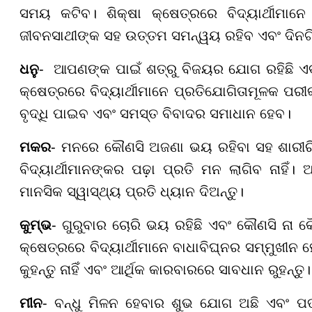
ସମୟ କଟିବ। ଶିକ୍ଷା କ୍ଷେତ୍ରରେ ବିଦ୍ୟାର୍ଥୀମାନେ
ଜୀବନସାଥୀଙ୍କ ସହ ଉତ୍ତମ ସମନ୍ୱୟ ରହିବ ଏବଂ ଦିନଟି
ଧନୁ
- ଆପଣଙ୍କ ପାଇଁ ଶତ୍ରୁ ବିଜୟର ଯୋଗ ରହିଛି ଏବଂ 
କ୍ଷେତ୍ରରେ ବିଦ୍ୟାର୍ଥୀମାନେ ପ୍ରତିଯୋଗିତାମୂଳକ 
ବୃଦ୍ଧି ପାଇବ ଏବଂ ସମସ୍ତ ବିବାଦର ସମାଧାନ ହେବ।
ମକର
- ମନରେ କୌଣସି ଅଜଣା ଭୟ ରହିବା ସହ ଶାରୀରିକ 
ବିଦ୍ୟାର୍ଥୀମାନଙ୍କର ପଢ଼ା ପ୍ରତି ମନ ଲାଗିବ ନାହିଁ।
ମାନସିକ ସ୍ୱାସ୍ଥ୍ୟ ପ୍ରତି ଧ୍ୟାନ ଦିଅନ୍ତୁ।
କୁମ୍ଭ
- ଗୁରୁବାର ଚୋରି ଭୟ ରହିଛି ଏବଂ କୌଣସି ନା କୌଣ
କ୍ଷେତ୍ରରେ ବିଦ୍ୟାର୍ଥୀମାନେ ବାଧାବିଘ୍ନର ସମ୍ମୁଖୀନ ହ
କୁହନ୍ତୁ ନାହିଁ ଏବଂ ଆର୍ଥିକ କାରବାରରେ ସାବଧାନ ରୁହନ୍ତୁ।
ମୀନ
- ବନ୍ଧୁ ମିଳନ ହେବାର ଶୁଭ ଯୋଗ ଅଛି ଏବଂ ପତ୍ନ