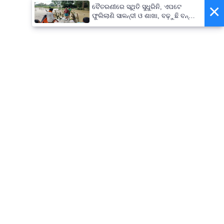
×
ବୈତରଣୀରେ ସ୍ଥିତି ସୁଧୁରିନି, ଏପଟେ
ଫୁଲିଲାଣି ସାଳନ୍ଦୀ ଓ ଶାଖା, ବଢ଼ୁଛି ବନ୍ୟା
ଭୟ