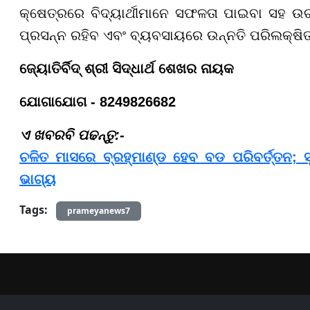
କ୍ଷେତ୍ରରେ ବିଦ୍ୟାର୍ଥୀମାନେ ସଫଳତା ପାଇବା ସହ ଉ
ପ୍ରସନ୍ନ ରହିବ ଏବଂ ବ୍ୟବସାୟରେ ଉନ୍ନତି ପରିଲକ୍ଷି
ଜ୍ୟୋତିର୍ବିଦ୍ ଶ୍ରୀ ସିଦ୍ଧାର୍ଥ ଶେଖର ନାୟକ
ଯୋଗାଯୋଗ - 8249826682
​​​​​​​ଏ ଖବରବି ପଢନ୍ତୁ:-
ଚଳିତ ମାସରେ ବ୍ରହ୍ମାଣ୍ଡ ହେବ ବଡ ପରିବର୍ତ୍ତନ; ସୃ
ଭାଗ୍ୟ
Tags:
prameyanews7