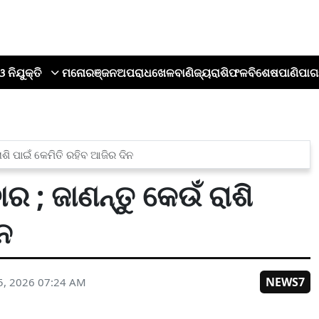
ଓ ନିଯୁକ୍ତି
ମନୋରଞ୍ଜନ
ଅପରାଧ
ଖେଳ
ବାଣିଜ୍ୟ
ରାଶିଫଳ
ବିଶେଷ
ପାଣିପାଗ
ାଶି ପାଇଁ କେମିତି ରହିବ ଆଜିର ଦିନ
ର ; ଜାଣନ୍ତୁ କେଉଁ ରାଶି
ନ
NEWS7
5, 2026 07:24 AM