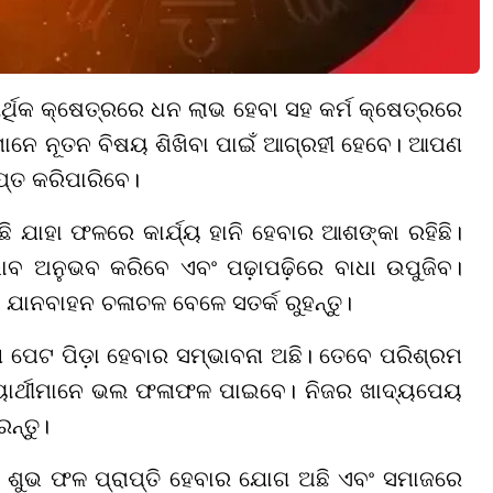
୍ଥିକ କ୍ଷେତ୍ରରେ ଧନ ଲାଭ ହେବା ସହ କର୍ମ କ୍ଷେତ୍ରରେ
ଥୀମାନେ ନୂତନ ବିଷୟ ଶିଖିବା ପାଇଁ ଆଗ୍ରହୀ ହେବେ। ଆପଣ
ପ୍ତ କରିପାରିବେ।
ଛି ଯାହା ଫଳରେ କାର୍ଯ୍ୟ ହାନି ହେବାର ଆଶଙ୍କା ରହିଛି।
ଭାବ ଅନୁଭବ କରିବେ ଏବଂ ପଢ଼ାପଢ଼ିରେ ବାଧା ଉପୁଜିବ।
ଂ ଯାନବାହନ ଚଳାଚଳ ବେଳେ ସତର୍କ ରୁହନ୍ତୁ।
ାରଣ ପେଟ ପିଡ଼ା ହେବାର ସମ୍ଭାବନା ଅଛି। ତେବେ ପରିଶ୍ରମ
ଦ୍ୟାର୍ଥୀମାନେ ଭଲ ଫଳାଫଳ ପାଇବେ। ନିଜର ଖାଦ୍ୟପେୟ
ନ୍ତୁ।
 ଶୁଭ ଫଳ ପ୍ରାପ୍ତି ହେବାର ଯୋଗ ଅଛି ଏବଂ ସମାଜରେ