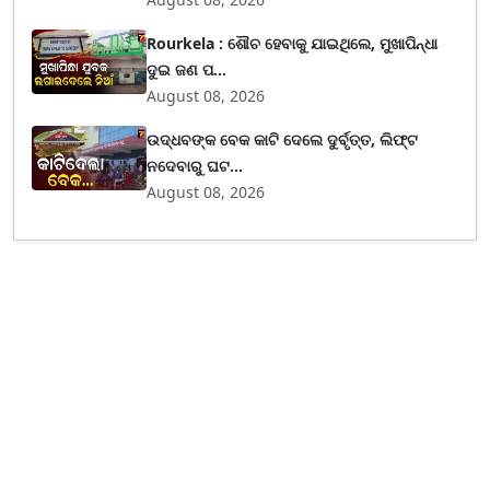
Rourkela : ଶୌଚ ହେବାକୁ ଯାଇଥିଲେ, ମୁଖାପିନ୍ଧା
ଦୁଇ ଜଣ ପ...
August 08, 2026
ଉଦ୍ଧବଙ୍କ ବେକ କାଟି ଦେଲେ ଦୁର୍ବୃତ୍ତ, ଲିଫ୍ଟ
ନଦେବାରୁ ଘଟ...
August 08, 2026