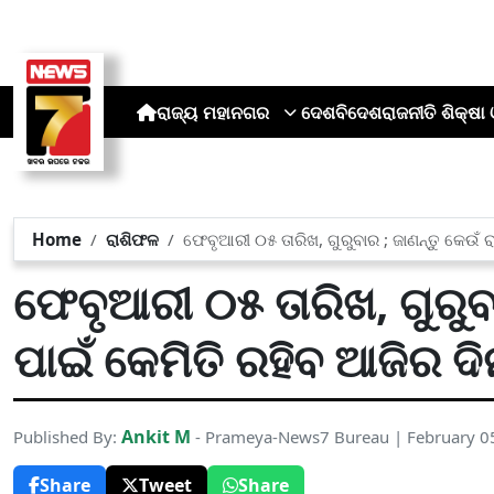
ରାଜ୍ୟ
ମହାନଗର
ଦେଶ
ବିଦେଶ
ରାଜନୀତି
ଶିକ୍ଷା 
Home
ରାଶିଫଳ
ଫେବୃଆରୀ ୦୫ ତାରିଖ, ଗୁରୁବାର ; ଜାଣନ୍ତୁ କେଉଁ ର
ଫେବୃଆରୀ ୦୫ ତାରିଖ, ଗୁରୁବା
ପାଇଁ କେମିତି ରହିବ ଆଜିର ଦି
Ankit M
Published By:
- Prameya-News7 Bureau | February 0
Share
Tweet
Share