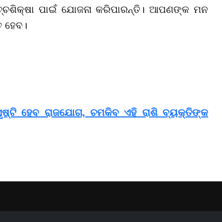
ଚ୍ଚଶିକ୍ଷା ପାଇଁ ଯୋଜନା କରିପାରନ୍ତି। ଆପଣଙ୍କ ମନ
ତ ହେବ।
ଷ୍ଟି ହେବ ରାଜଯୋଗ, ଚମକିବ ଏହି ରାଶି ବ୍ୟକ୍ତିଙ୍କ