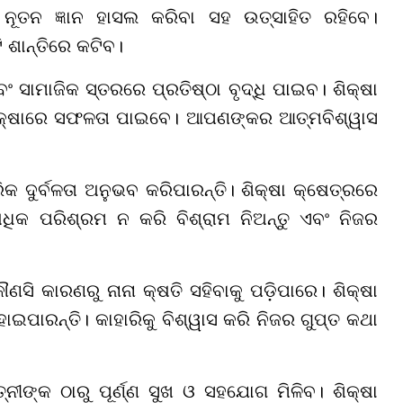
 ନୂତନ ଜ୍ଞାନ ହାସଲ କରିବା ସହ ଉତ୍ସାହିତ ରହିବେ।
 ଶାନ୍ତିରେ କଟିବ।
ସାମାଜିକ ସ୍ତରରେ ପ୍ରତିଷ୍ଠା ବୃଦ୍ଧି ପାଇବ। ଶିକ୍ଷା
ପରୀକ୍ଷାରେ ସଫଳତା ପାଇବେ। ଆପଣଙ୍କର ଆତ୍ମବିଶ୍ୱାସ
ଦୁର୍ବଳତା ଅନୁଭବ କରିପାରନ୍ତି। ଶିକ୍ଷା କ୍ଷେତ୍ରରେ
 ଅଧିକ ପରିଶ୍ରମ ନ କରି ବିଶ୍ରାମ ନିଅନ୍ତୁ ଏବଂ ନିଜର
ସି କାରଣରୁ ନାନା କ୍ଷତି ସହିବାକୁ ପଡ଼ିପାରେ। ଶିକ୍ଷା
ୋଇପାରନ୍ତି। କାହାରିକୁ ବିଶ୍ୱାସ କରି ନିଜର ଗୁପ୍ତ କଥା
ୀଙ୍କ ଠାରୁ ପୂର୍ଣ୍ଣ ସୁଖ ଓ ସହଯୋଗ ମିଳିବ। ଶିକ୍ଷା