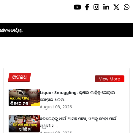
ଜୀବନଚର୍ଯ୍ୟା
ଅପରାଧ
View More
Liquor Smuggling: କ୍ଷୀର ଗାଡ଼ିକୁ ଗୋଡ଼ାଇ
ଗୋଡ଼ାଇ ଧରିଲ...
August 08, 2026
ଛତିଶଗଡ଼ରୁ ଧାଇଁ ଆସିଛି ମାଆ, ଝିଅକୁ ନେବା ପାଇଁ
ସ୍ୱାମୀ ସ...
August 08, 2026