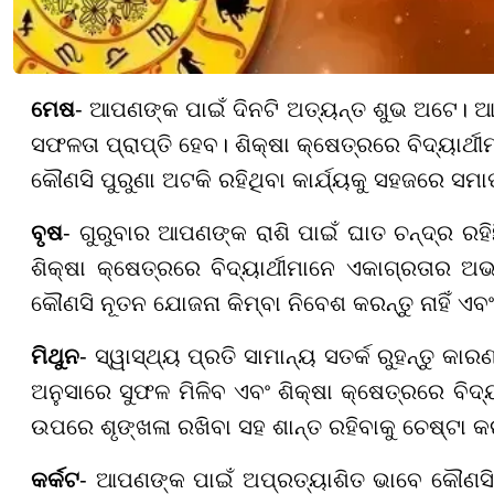
ମେଷ
- ଆପଣଙ୍କ ପାଇଁ ଦିନଟି ଅତ୍ୟନ୍ତ ଶୁଭ ଅଟେ। ଆର
ସଫଳତା ପ୍ରାପ୍ତି ହେବ। ଶିକ୍ଷା କ୍ଷେତ୍ରରେ ବିଦ୍ୟାର୍
କୌଣସି ପୁରୁଣା ଅଟକି ରହିଥିବା କାର୍ଯ୍ୟକୁ ସହଜରେ ସମା
ବୃଷ
- ଗୁରୁବାର ଆପଣଙ୍କ ରାଶି ପାଇଁ ଘାତ ଚନ୍ଦ୍ର ରହି
ଶିକ୍ଷା କ୍ଷେତ୍ରରେ ବିଦ୍ୟାର୍ଥୀମାନେ ଏକାଗ୍ରତାର ଅ
କୌଣସି ନୂତନ ଯୋଜନା କିମ୍ବା ନିବେଶ କରନ୍ତୁ ନାହିଁ ଏବ
ମିଥୁନ
- ସ୍ୱାସ୍ଥ୍ୟ ପ୍ରତି ସାମାନ୍ୟ ସତର୍କ ରୁହନ୍ତୁ କ
ଅନୁସାରେ ସୁଫଳ ମିଳିବ ଏବଂ ଶିକ୍ଷା କ୍ଷେତ୍ରରେ ବି
ଉପରେ ଶୃଙ୍ଖଳା ରଖିବା ସହ ଶାନ୍ତ ରହିବାକୁ ଚେଷ୍ଟା କର
କର୍କଟ
- ଆପଣଙ୍କ ପାଇଁ ଅପ୍ରତ୍ୟାଶିତ ଭାବେ କୌଣସି