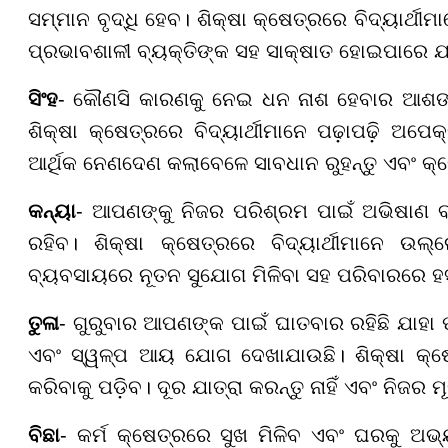
ସମ୍ମାନ ବୃଦ୍ଧି ହେବ। ଶିକ୍ଷା କ୍ଷେତ୍ରରେ ବିଦ୍ୟାର୍ଥୀ
ପ୍ରଭାବଶାଳୀ ବ୍ୟକ୍ତିଙ୍କ ସହ ସାକ୍ଷାତ ହୋଇପାରେ 
ସିଂହ
- କୌଣସି କାରଣକୁ ନେଇ ଧନ ନାଶ ହେବାର ଆଶଙ୍କା
ଶିକ୍ଷା କ୍ଷେତ୍ରରେ ବିଦ୍ୟାର୍ଥୀମାନେ ପଢ଼ାପଢ଼ି ଅ
ଆର୍ଥିକ ନେଣଦେଣ କଲାବେଳେ ସାବଧାନ ରୁହନ୍ତୁ ଏବଂ କ
କନ୍ୟା
- ଆପଣଙ୍କୁ ନିଜର ପରିଶ୍ରମ ପାଇଁ ଅଭିଷାଣ ବ
ରହିବ। ଶିକ୍ଷା କ୍ଷେତ୍ରରେ ବିଦ୍ୟାର୍ଥୀମାନେ 
ବ୍ୟବସାୟରେ ନୂତନ ସୁଯୋଗ ମିଳିବା ସହ ପରିବାରରେ ହ
ତୁଳା
- ଗୁରୁବାର ଆପଣଙ୍କ ପାଇଁ ଘାତବାର ରହିଛି ଯାହା
ଏବଂ ସ୍ୱଳ୍ପ ଆୟ ଯୋଗ ଦେଖାଯାଉଛି। ଶିକ୍ଷା କ୍ଷେତ୍ର
କରିବାକୁ ପଡ଼ିବ। ଦୂର ଯାତ୍ରା କରନ୍ତୁ ନାହିଁ ଏବଂ ନିଜର ମ
ବିଛା
- କର୍ମ କ୍ଷେତ୍ରରେ ସୁଖ ମିଳିବ ଏବଂ ଘରକୁ 