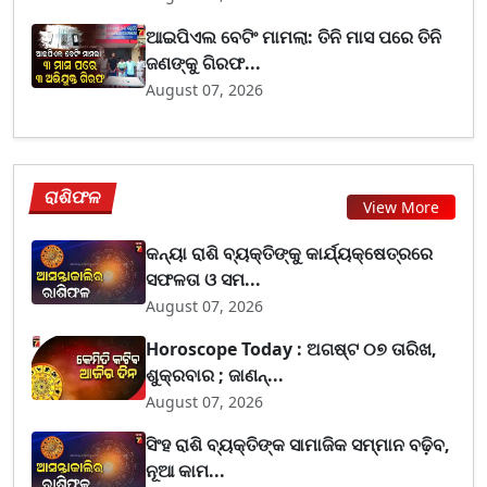
ଆଇପିଏଲ ବେଟିଂ ମାମଲା: ତିନି ମାସ ପରେ ତିନି
ଜଣଙ୍କୁ ଗିରଫ...
August 07, 2026
ରାଶିଫଳ
View More
କନ୍ୟା ରାଶି ବ୍ୟକ୍ତିଙ୍କୁ କାର୍ଯ୍ୟକ୍ଷେତ୍ରରେ
ସଫଳତା ଓ ସମ...
August 07, 2026
Horoscope Today : ଅଗଷ୍ଟ ୦୭ ତାରିଖ,
ଶୁକ୍ରବାର ; ଜାଣନ୍...
August 07, 2026
ସିଂହ ରାଶି ବ୍ୟକ୍ତିଙ୍କ ସାମାଜିକ ସମ୍ମାନ ବଢ଼ିବ,
ନୂଆ କାମ...