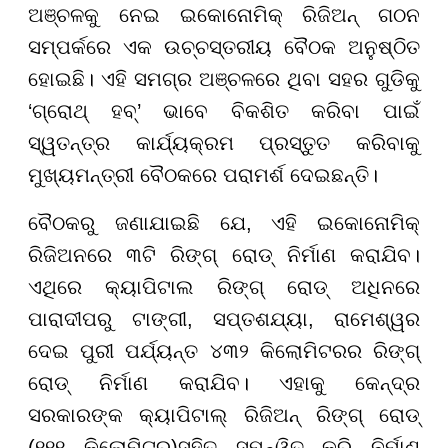
ଅଞ୍ଚଳକୁ ନେଇ ଇକୋନୋମିକ୍ ରିଜିଅନ୍ ଗଠନ
ସମ୍ପର୍କରେ ଏକ ଉଚ୍ଚସ୍ତରୀୟ ବୈଠକ ଅନୁଷ୍ଠିତ
ହୋଇଛି। ଏହି ସମଗ୍ର ଅଞ୍ଚଳରେ ଥିବା ସହର ଗୁଡିକୁ
‘ଗ୍ରୋଥ୍ ହବ୍’ ଭାବେ ବିକଶିତ କରିବା ପାଇଁ
ସ୍ୱତନ୍ତ୍ର କାର୍ଯ୍ୟକ୍ରମ ପ୍ରସ୍ତୁତ କରିବାକୁ
ମୁଖ୍ୟମନ୍ତ୍ରୀ ବୈଠକରେ ପରାମର୍ଶ ଦେଇଛନ୍ତି।
ବୈଠକରୁ ଜଣାଯାଇଛି ଯେ, ଏହି ଇକୋନୋମିକ୍
ରିଜିଅନରେ ୩ଟି ରିଙ୍ଗ୍ ରୋଡ୍ ନିର୍ମାଣ କରାଯିବ।
ଏଥିରେ କ୍ୟାପିଟାଲ ରିଙ୍ଗ୍ ରୋଡ୍ ଅଧିନରେ
ପାରାଦୀପରୁ ଟାଙ୍ଗୀ, ସପ୍ତଶଯ୍ୟା, ରାମେଶ୍ୱର
ଦେଇ ପୁରୀ ପର୍ଯ୍ୟନ୍ତ ୪୩୨ କିଲୋମିଟରର ରିଙ୍ଗ୍
ରୋଡ୍ ନିର୍ମାଣ କରାଯିବ। ଏହାକୁ କେନ୍ଦ୍ର
ସରକାରଙ୍କ କ୍ୟାପିଟାଲ୍ ରିଜିଅନ୍ ରିଙ୍ଗ୍ ରୋଡ୍
(୧୧୧ କିଲୋମିଟର)ସହିତ ସମନ୍ୱିତ କରି ନିର୍ମାଣ