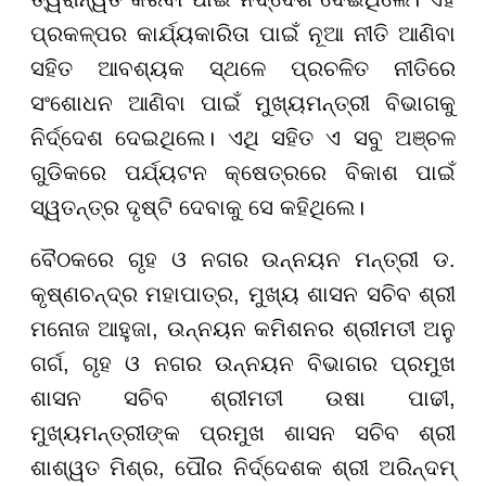
ପ୍ରକଳ୍ପର କାର୍ଯ୍ୟକାରିତା ପାଇଁ ନୂଆ ନୀତି ଆଣିବା
ସହିତ ଆବଶ୍ୟକ ସ୍ଥଳେ ପ୍ରଚଳିତ ନୀତିରେ
ସଂଶୋଧନ ଆଣିବା ପାଇଁ ମୁଖ୍ୟମନ୍ତ୍ରୀ ବିଭାଗକୁ
ନିର୍ଦ୍ଦେଶ ଦେଇଥିଲେ। ଏଥି ସହିତ ଏ ସବୁ ଅଞ୍ଚଳ
ଗୁଡିକରେ ପର୍ଯ୍ୟଟନ କ୍ଷେତ୍ରରେ ବିକାଶ ପାଇଁ
ସ୍ୱତନ୍ତ୍ର ଦୃଷ୍ଟି ଦେବାକୁ ସେ କହିଥିଲେ।
ବୈଠକରେ ଗୃହ ଓ ନଗର ଉନ୍ନୟନ ମନ୍ତ୍ରୀ ଡ.
କୃଷ୍ଣଚନ୍ଦ୍ର ମହାପାତ୍ର, ମୁଖ୍ୟ ଶାସନ ସଚିବ ଶ୍ରୀ
ମନୋଜ ଆହୁଜା, ଉନ୍ନୟନ କମିଶନର ଶ୍ରୀମତୀ ଅନୁ
ଗର୍ଗ, ଗୃହ ଓ ନଗର ଉନ୍ନୟନ ବିଭାଗର ପ୍ରମୁଖ
ଶାସନ ସଚିବ ଶ୍ରୀମତୀ ଉଷା ପାଢୀ,
ମୁଖ୍ୟମନ୍ତ୍ରୀଙ୍କ ପ୍ରମୁଖ ଶାସନ ସଚିବ ଶ୍ରୀ
ଶାଶ୍ୱତ ମିଶ୍ର, ପୌର ନିର୍ଦ୍ଦେଶକ ଶ୍ରୀ ଅରିନ୍ଦମ୍