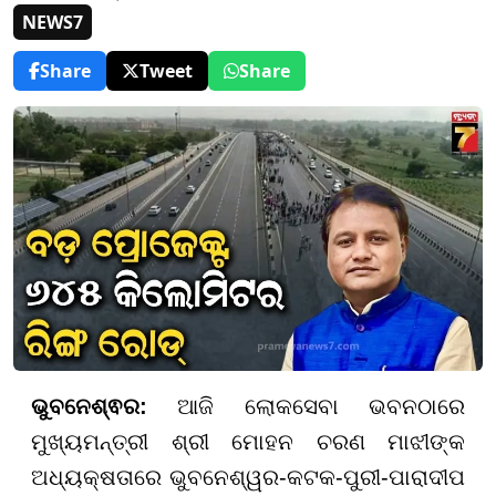
NEWS7
Share
Tweet
Share
ଭୁବନେଶ୍ଵର:
ଆଜି ଲୋକସେବା ଭବନଠାରେ
ମୁଖ୍ୟମନ୍ତ୍ରୀ ଶ୍ରୀ ମୋହନ ଚରଣ ମାଝୀଙ୍କ
ଅଧ୍ୟକ୍ଷତାରେ ଭୁବନେଶ୍ୱର-କଟକ-ପୁରୀ-ପାରାଦୀପ