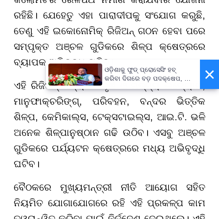
ରହିଛି। ଯେହେତୁ ଏହା ପାରାଦୀପକୁ ସଂଯୋଗ କରୁଛି,
ତେଣୁ ଏହି ଇକୋନୋମିକ୍ ରିଜିଅନ୍ ଗଠନ ହେବା ପରେ
ସମ୍ପୃକ୍ତ ଅଞ୍ଚଳ ଗୁଡିକରେ ଶିଳ୍ପ କ୍ଷେତ୍ରରେ
ବ୍ୟାପକ ଅଭିବୃଦ୍ଧି ଘଟିବ।
×
ଓଡ଼ିଶାକୁ ଫୁଡ୍ ପ୍ରୋସେସିଂ ହବ୍
କରିବା ଦିଗରେ ବଡ଼ ପଦକ୍ଷେପ, ୪୨
ଏହି ରିଜିଅନ୍ ମଧ୍ୟରେ କୃଷି ଓ ମତ୍ସ୍ୟ ଉଦ୍ୟୋଗ,
ହଜାରରୁ ଅଧିକ ନିଯୁକ୍ତି ସୁଯୋଗ
ମାନୁଫାକ୍ଚରିଙ୍ଗ୍, ପରିବହନ, ବନ୍ଦର ଭିତ୍ତିକ
ଶିଳ୍ପ, କେମିକାଲ୍ସ, ଟେକ୍ସଟାଇଲ୍ସ, ଆଇ.ଟି. ଭଳି
ଅନେକ ଶିଳ୍ପାନୁଷ୍ଠାନ ଗଢି ଉଠିବ। ଏସବୁ ଅଞ୍ଚଳ
ଗୁଡିକରେ ପର୍ଯ୍ୟଟନ କ୍ଷେତ୍ରରେ ମଧ୍ୟ ଅଭିବୃଦ୍ଧି
ଘଟିବ।
ବୈଠକରେ ମୁଖ୍ୟମନ୍ତ୍ରୀ ନୀତି ଆୟୋଗ ସହିତ
ନିୟମିତ ଯୋଗାଯୋଗରେ ରହି ଏହି ପ୍ରକଳ୍ପ କାମ
ତ୍ୱରାନ୍ୱିତ କରିବା ପାଇଁ ନିର୍ଦ୍ଦେଶ ଦେଇଥିଲେ। ଏହି