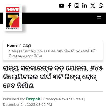
☰
Home
ରାଜ୍ୟ
ରାଜ୍ୟ ସରକାରଙ୍କ ବଡ଼ ଯୋଜନା, ୬୪୫ କିଲୋମିଟରର ଦୀର୍ଘ ୩ଟି
ରିଙ୍ଗ୍ ରୋଡ୍ ହେବ ନିର୍ମାଣ
ରାଜ୍ୟ ସରକାରଙ୍କ ବଡ଼ ଯୋଜନା, ୬୪୫
କିଲୋମିଟରର ଦୀର୍ଘ ୩ଟି ରିଙ୍ଗ୍ ରୋଡ୍
ହେବ ନିର୍ମାଣ
Deepak
Published By:
- Prameya-News7 Bureau |
December 24, 2025 08:02 PM