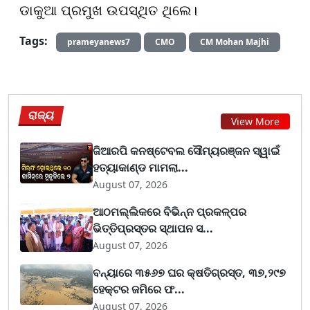
ଡାକୁଆ ପ୍ରମୁଖ ଉପସ୍ଥିତ ଥିଲେ।
Tags:
prameyanews7
CMO
CM Mohan Majhi
ରାଜ୍ୟ
View More
ଜିଆରପି କନଷ୍ଟେବଲ ସୌମ୍ୟରଞ୍ଜନ ସ୍ୱାଇଁ
ହତ୍ୟାକାଣ୍ଡ ମାମଲା...
August 07, 2026
ଆଠମଲ୍ଲିକରେ ବିଭିନ୍ନ ପ୍ରକଳ୍ପର
ଭିତ୍ତିପ୍ରସ୍ତର ସ୍ଥାପନ ସ...
August 07, 2026
ବନ୍ୟାରେ ୩୫୬୭ ଘର କ୍ଷତିଗ୍ରସ୍ତ, ୩୭,୨୯୭
ହେକ୍ଟର ଜମିରେ ଫ...
August 07, 2026