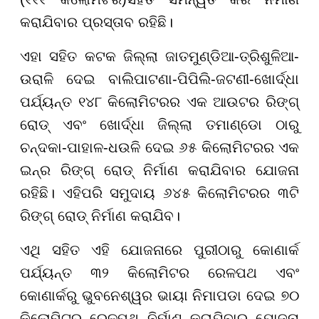
କରାଯିବାର ପ୍ରସ୍ତାବ ରହିଛି।
ଏହା ସହିତ କଟକ ଜିଲ୍ଲା ଜାତମୁଣ୍ଡିଆ-ତ୍ରିଶୁଳିଆ-
ଉରାଳି ଦେଇ ବାଲିପାଟଣା-ପିପିଲି-ଜଟଣୀ-ଖୋର୍ଦ୍ଧା
ପର୍ଯ୍ୟନ୍ତ ୧୪୮ କିଲୋମିଟରର ଏକ ଆଉଟର ରିଙ୍ଗ୍
ରୋଡ୍ ଏବଂ ଖୋର୍ଦ୍ଧା ଜିଲ୍ଲା ତମାଣ୍ଡୋ ଠାରୁ
ଚନ୍ଦକା-ପାହାଳ-ଧଉଳି ଦେଇ ୬୫ କିଲୋମିଟରର ଏକ
ଇନ୍ର ରିଙ୍ଗ୍ ରୋଡ୍ ନିର୍ମାଣ କରାଯିବାର ଯୋଜନା
ରହିଛି। ଏହିପରି ସମୁଦାୟ ୬୪୫ କିଲୋମିଟରର ୩ଟି
ରିଙ୍ଗ୍ ରୋଡ୍ ନିର୍ମାଣ କରାଯିବ।
ଏଥି ସହିତ ଏହି ଯୋଜନାରେ ପୁରୀଠାରୁ କୋଣାର୍କ
ପର୍ଯ୍ୟନ୍ତ ୩୨ କିଲୋମିଟର ରେଳପଥ ଏବଂ
କୋଣାର୍କରୁ ଭୁବନେଶ୍ୱର ଭାୟା ନିମାପଡା ଦେଇ ୭୦
କିଲୋମିଟର ରେଳପଥ ନିର୍ମାଣ କରାଯିବାର ଯୋଜନା