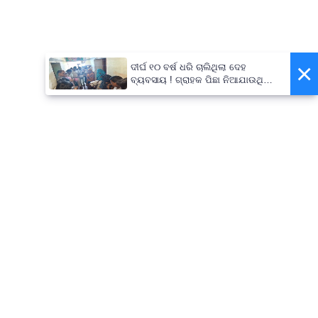
×
ଦୀର୍ଘ ୧୦ ବର୍ଷ ଧରି ଚାଲିଥିଲା ଦେହ
ବ୍ୟବସାୟ ! ଗ୍ରାହକ ପିଛା ନିଆଯାଉଥିଲା
ଅତିରିକ୍ତ ୫୦୦ ଟଙ୍କା !