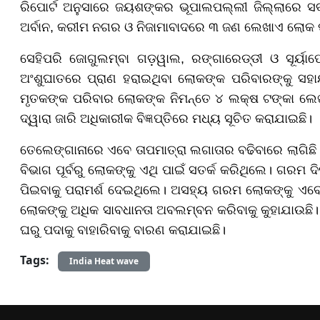
ରିପୋର୍ଟ ଅନୁସାରେ ଜୟଶଙ୍କର ଭୂପାଲପଲ୍ଲୀ ଜିଲ୍ଲାରେ ସର୍
ଅର୍ବାନ, କରୀମ ନଗର ଓ ନିଜାମାବାଦରେ ୩ ଜଣ ଲେଖାଏ ଲୋକ ପ
ସେହିପରି ଜୋଗୁଲମ୍ବା ଗଡ଼ୱାଲ, ରଙ୍ଗାରେଡ୍ଡୀ ଓ ସୂର୍ୟ
ଅଂଶୁଘାତରେ ପ୍ରାଣ ହରାଇଥିବା ଲୋକଙ୍କ ପରିବାରଙ୍କୁ ସହାୟ
ମୃତକଙ୍କ ପରିବାର ଲୋକଙ୍କ ନିମନ୍ତେ ୪ ଲକ୍ଷ ଟଙ୍କା ଲେଖା
ଦ୍ୱାରା ଜାରି ଅଧିକାରୀକ ବିଜ୍ଞପ୍ତିରେ ମଧ୍ୟ ସୂଚିତ କରାଯାଇଛି।
ତେଲେଙ୍ଗାନାରେ ଏବେ ତାପମାତ୍ରା ଲଗାତାର ବଢିବାରେ ଲାଗିଛି
ବିଭାଗ ପୂର୍ବରୁ ଲୋକଙ୍କୁ ଏଥି ପାଇଁ ସତର୍କ କରିଥିଲେ। ଗରମ ଦିପ
ପିଇବାକୁ ପରାମର୍ଶ ଦେଇଥିଲେ। ଅସହ୍ୟ ଗରମ ଲୋକଙ୍କୁ ଏବେ 
ଲୋକଙ୍କୁ ଅଧିକ ସାବଧାନତା ଅବଲମ୍ବନ କରିବାକୁ କୁହାଯାଉଛି। ପୂର
ଘରୁ ପଦାକୁ ବାହାରିବାକୁ ବାରଣ କରାଯାଇଛି।
Tags:
India Heat wave