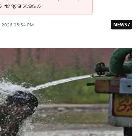
ାର ଏହି ସୂଚନା ଦେଇଛନ୍ତି।
NEWS7
, 2026 05:54 PM