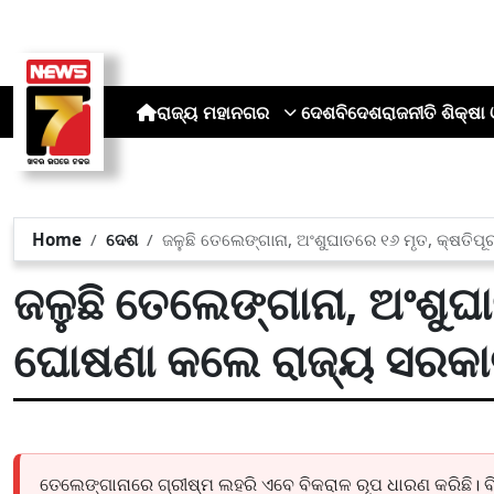
ରାଜ୍ୟ
ମହାନଗର
ଦେଶ
ବିଦେଶ
ରାଜନୀତି
ଶିକ୍ଷା 
Home
ଦେଶ
ଜଳୁଛି ତେଲେଙ୍ଗାନା, ଅଂଶୁଘାତରେ ୧୬ ମୃତ, କ୍ଷତି
ଜଳୁଛି ତେଲେଙ୍ଗାନା, ଅଂଶୁଘ
ଘୋଷଣା କଲେ ରାଜ୍ୟ ସରକ
ତେଲେଙ୍ଗାନାରେ ଗ୍ରୀଷ୍ମ ଲହରି ଏବେ ବିକରାଳ ରୂପ ଧାରଣ କରିଛି। ବ