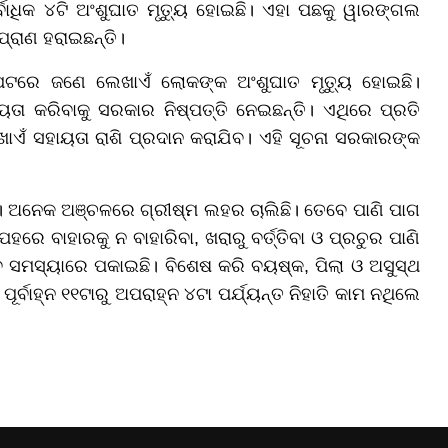
ବାଧିକ ୪ଟି ଅଂଶୁଘାତ ମୃତ୍ୟୁ ହୋଇଛି। ଏହା ପଛକୁ ୱାରଙ୍ଗଲ
୍ରାଣ ହରାଇଛନ୍ତି।
ାପେଟରେ ଜଣେ ଲେଖାଏଁ ଲୋକଙ୍କ ଅଂଶୁଘାତ ମୃତ୍ୟୁ ହୋଇଛି।
ତା କରିବାକୁ ସରକାର ନିଷ୍ପତ୍ତି ନେଇଛନ୍ତି। ଏଥିରେ ପ୍ରତି
ଏଁ ସହାୟତା ରାଶି ପ୍ରଦାନ କରାଯିବ। ଏହି ସୂଚନା ସରକାରଙ୍କ
। ଅନେକ ଅଞ୍ଚଳରେ ଗ୍ରୀଷ୍ମ ଲହର ଚାଲିଛି। ତେବେ ପାଣି ପାଗ
ହରେ ବାହାରକୁ ନ ବାହାରିବା, ଖରାରୁ ବର୍ତ୍ତିବା ଓ ପ୍ରଚୁର ପାଣି
ସମସ୍ୟାରେ ପକାଇଛି। ବିଶେଷ କରି ବୟଷ୍କ, ପିଲା ଓ ଅସୁସ୍ଥ
୍ବାହ୍ନ ୧୧ଟାରୁ ଅପରାହ୍ନ ୪ଟା ପର୍ଯ୍ୟନ୍ତ ନିହାତି କାମ ନଥିଲେ