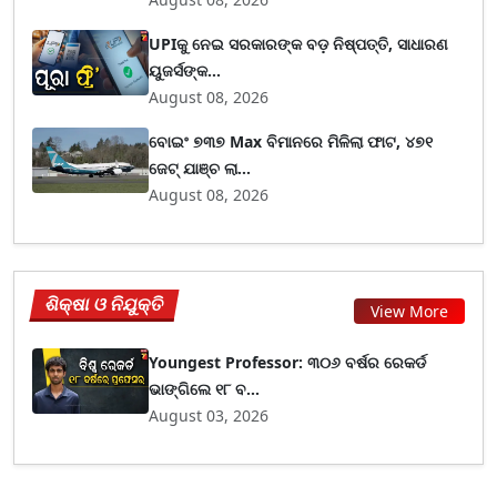
UPIକୁ ନେଇ ସରକାରଙ୍କ ବଡ଼ ନିଷ୍ପତ୍ତି, ସାଧାରଣ
ୟୁଜର୍ସଙ୍କ...
August 08, 2026
ବୋଇଂ ୭୩୭ Max ବିମାନରେ ମିଳିଲା ଫାଟ, ୪୭୧
ଜେଟ୍ ଯାଞ୍ଚ ଲା...
August 08, 2026
ଶିକ୍ଷା ଓ ନିଯୁକ୍ତି
View More
Youngest Professor: ୩୦୬ ବର୍ଷର ରେକର୍ଡ
ଭାଙ୍ଗିଲେ ୧୮ ବ...
August 03, 2026