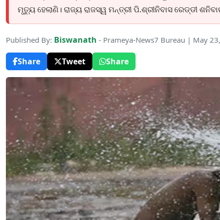
ମୃତ୍ୟୁ ହେଲାଣି। ରାଜ୍ୟ ରାଜସ୍ୱ ମନ୍ତ୍ରୀ ପି.ଶ୍ରୀନିବାସ ରେଡ୍ଡୀ ଶନିବ
Biswanath
Published By:
- Prameya-News7 Bureau | May 23
Share
Tweet
Share