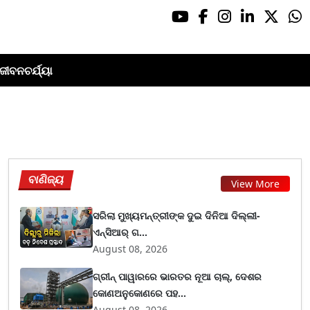
ଜୀବନଚର୍ଯ୍ୟା
ବାଣିଜ୍ୟ
View More
ସରିଲା ମୁଖ୍ୟମନ୍ତ୍ରୀଙ୍କ ଦୁଇ ଦିନିଆ ଦିଲ୍ଲୀ-
ଏନ୍‌ସିଆର୍ ଗ...
August 08, 2026
ଗ୍ରୀନ୍ ପାୱାରରେ ଭାରତର ନୂଆ ଚାଲ୍, ଦେଶର
କୋଣଅନୁକୋଣରେ ପହ...
August 08, 2026