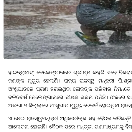
ହାଇଦ୍ରାବାଦ୍: ତେଲେଙ୍ଗାନାରେ ଗ୍ରୀଷ୍ମ ଲହରି ଏବେ ବିକରା
ଜଣଙ୍କ ମୃତ୍ୟୁ ହେଲାଣି। ରାଜ୍ୟ ରାଜସ୍ୱ ମନ୍ତ୍ରୀ ପି.ଶ୍
ଅଂଶୁଘାତରେ ପ୍ରାଣ ହରାଇଥିବା ଲୋକଙ୍କ ପରିବାର ନିମନ୍ତେ 
ଚଳିତବର୍ଷ ତେଲେଙ୍ଗାନାରେ ଭୀଷଣ ଗରମ ପଡିଛି। ଫଳରେ ସାର
ଅଲଗା ୭ ଜିଲ୍ଲାରେ ଅଂଶୁଘାତ ମୃତ୍ୟୁ ରେକର୍ଡ ହୋଇଥିବା ରାଜସ୍
ଏ ନେଇ ରାଜସ୍ୱମନ୍ତ୍ରୀ ଅଧିକାରୀଙ୍କ ସହ ବୈଠକ କରିଛନ୍ତି
ଆଲୋଚନା ହୋଇଛି। ବୈଠକ ପରେ ମନ୍ତ୍ରୀ ଗଣମାଧ୍ୟମକୁ ବିସ୍ତୃ