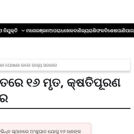
ଓ ନିଯୁକ୍ତି
ମନୋରଞ୍ଜନ
ଅପରାଧ
ଖେଳ
ବାଣିଜ୍ୟ
ରାଶିଫଳ
ବିଶେଷ
ପାଣିପାଗ
ପୂରଣ ଘୋଷଣା କଲେ ରାଜ୍ୟ ସରକାର
ାତରେ ୧୬ ମୃତ, କ୍ଷତିପୂରଣ
ାର
ିଭିନ୍ନ ସ୍ଥାନରେ ଅଂଶୁଘାତ ଯୋଗୁ ୧୬ ଜଣଙ୍କ