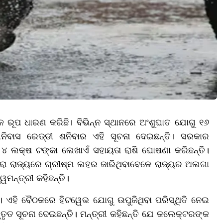
ଳ ରୂପ ଧାରଣ କରିଛି। ବିଭିନ୍ନ ସ୍ଥାନରେ ଅଂଶୁଘାତ ଯୋଗୁ ୧୬
ରୀନିବାସ ରେଡ୍ଡୀ ଶନିବାର ଏହି ସୂଚନା ଦେଇଛନ୍ତି। ସରକାର
୪ ଲକ୍ଷ ଟଙ୍କା ଲେଖାଏଁ ସହାୟତା ରାଶି ଘୋଷଣା କରିଛନ୍ତି।
ା ରାଜ୍ୟରେ ଗ୍ରୀଷ୍ମ ଲହର ଜାରିଥିବାବେଳେ ରାଜ୍ୟର ଅଲଗା
ୱମନ୍ତ୍ରୀ କହିଛନ୍ତି।
। ଏହି ବୈଠକରେ ହିଟୱେଭ ଯୋଗୁ ଉପୁଜିଥିବା ପରିସ୍ଥିତି ନେଇ
ତ ସୂଚନା ଦେଇଛନ୍ତି। ମନ୍ତ୍ରୀ କହିଛନ୍ତି ଯେ କଲେକ୍ଟରଙ୍କ