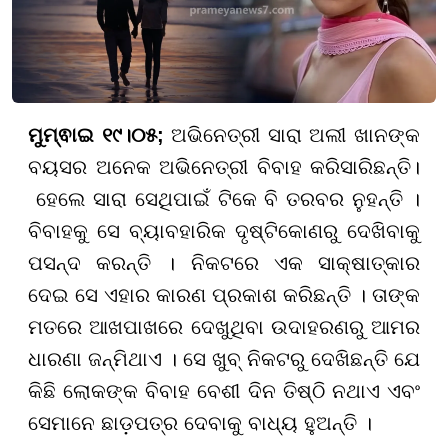
ମୁମ୍ଵାଇ ୧୯।୦୫;
ଅଭିନେତ୍ରୀ ସାରା ଅଲୀ ଖାନଙ୍କ
ବୟସର ଅନେକ ଅଭିନେତ୍ରୀ ବିବାହ କରିସାରିଛନ୍ତି।
ହେଲେ ସାରା ସେଥିପାଇଁ ଟିକେ ବି ତରବର ନୁହନ୍ତି ।
ବିବାହକୁ ସେ ବ୍ୟାବହାରିକ ଦୃଷ୍ଟିକୋଣରୁ ଦେଖିବାକୁ
ପସନ୍ଦ କରନ୍ତି । ନିକଟରେ ଏକ ସାକ୍ଷାତ୍କାର
ଦେଇ ସେ ଏହାର କାରଣ ପ୍ରକାଶ କରିଛନ୍ତି । ତାଙ୍କ
ମତରେ ଆଖପାଖରେ ଦେଖୁଥିବା ଉଦାହରଣରୁ ଆମର
ଧାରଣା ଜନ୍ମିଥାଏ । ସେ ଖୁବ୍ ନିକଟରୁ ଦେଖିଛନ୍ତି ଯେ
କିଛି ଲୋକଙ୍କ ବିବାହ ବେଶୀ ଦିନ ତିଷ୍ଠି ନଥାଏ ଏବଂ
ସେମାନେ ଛାଡ଼ପତ୍ର ଦେବାକୁ ବାଧ୍ୟ ହୁଅନ୍ତି ।