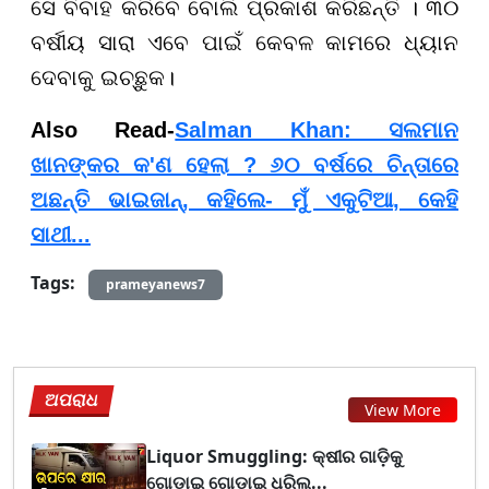
ସେ ବିବାହ କରିବେ ବୋଲି ପ୍ରକାଶ କରିଛନ୍ତି । ୩୦
ବର୍ଷୀୟ ସାରା ଏବେ ପାଇଁ କେବଳ କାମରେ ଧ୍ୟାନ
ଦେବାକୁ ଇଚ୍ଛୁକ।
Also Read-
Salman Khan: ସଲମାନ
ଖାନଙ୍କର କ'ଣ ହେଲା ? ୬୦ ବର୍ଷରେ ଚିନ୍ତାରେ
ଅଛନ୍ତି ଭାଇଜାନ୍, କହିଲେ- ମୁଁ ଏକୁଟିଆ, କେହି
ସାଥୀ...
Tags:
prameyanews7
ଅପରାଧ
View More
Liquor Smuggling: କ୍ଷୀର ଗାଡ଼ିକୁ
ଗୋଡ଼ାଇ ଗୋଡ଼ାଇ ଧରିଲ...