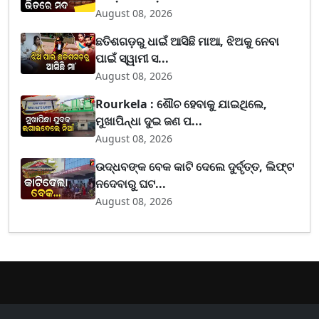
August 08, 2026
ଛତିଶଗଡ଼ରୁ ଧାଇଁ ଆସିଛି ମାଆ, ଝିଅକୁ ନେବା
ପାଇଁ ସ୍ୱାମୀ ସ...
August 08, 2026
Rourkela : ଶୌଚ ହେବାକୁ ଯାଇଥିଲେ,
ମୁଖାପିନ୍ଧା ଦୁଇ ଜଣ ପ...
August 08, 2026
ଉଦ୍ଧବଙ୍କ ବେକ କାଟି ଦେଲେ ଦୁର୍ବୃତ୍ତ, ଲିଫ୍ଟ
ନଦେବାରୁ ଘଟ...
August 08, 2026