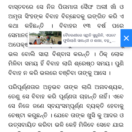
ବାସ୍ତବରେ ସେ ନିଜ ପିତାମାତା ସୈଫ ଅଲୀ ଖାଁ ଓ
ଅମୃତା ସିଂହଙ୍କ ବିବାହ ବିଚ୍ଛେଦକୁ ଇଙ୍ଗିତ କରି ଏ
କଥା କହିଛନ୍ତି । ବିବାହର ୧୩ ବର୍ଷ ପରେ
×
ସେମାନଙ୍କ ଛାଡ଼ପତ୍ର ହୋଇଯାଇଥିଲା । ତେଣୁ
ବୈତରଣୀରେ ସ୍ଥିତି ସୁଧୁରିନି, ଏପଟେ
ଫୁଲିଲାଣି ସାଳନ୍ଦୀ ଓ ଶାଖା, ବଢ଼ୁଛି
ଅପେକ୍ଷା କରି ଠିକ୍ ଲୋକକୁ ବିବାହ କରିବା ତା’ ଠାରୁ
ବନ୍ୟା ଭୟ
ଭଲ ବୋଲି ସାରା ବିଶ୍ବାସ କରନ୍ତି । ଠିକ୍ ଲୋକ
ମିଳିବା ସମୟ ହିଁ ବିବାହ ଲାଗି ଶ୍ରେଷ୍ଠ ସମୟ। ପୁଣି
ବିବାହ ନ କରି ଭଲରେ ବଞ୍ଚିବା ତାଙ୍କୁ ଆସେ ।
ପରିପୂର୍ଣ୍ଣତାର ଅନୁଭବ ତାଙ୍କ ଲାଗି ଅନାବଶ୍ୟକ,
ତେଣୁ ସେ ବିବାହ କରି ପୂର୍ଣ୍ଣତା ଚାହାନ୍ତି ନାହିଁ। ଏବେ
ସେ ନିଜେ ଜଣେ ସ୍ବୟଂସମ୍ପୂର୍ଣ୍ଣ ବ୍ୟକ୍ତି ହେବାକୁ
ଚେଷ୍ଟା କରୁଛନ୍ତି । ଯେବେ ତାଙ୍କ ଖୁସି କୁ ଆଦର ଓ
ଉତ୍ସବାୟିତ କରିବା ଭଳି କେହି ମିଳିବେ ସେବେ ଯାଇ