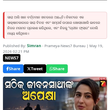
ସାରା ଅଲି ଖାନ ବର୍ତ୍ତମାନ ଖବରରେ ଅଛନ୍ତି। ନିକଟରେ ଏକ
ସାକ୍ଷାତକାରରେ ସାରା ବିବାହ ଏବଂ ସମ୍ପର୍କ ଉପରେ ଖୋଲାଖୋଲି ଭାବରେ
ନିଜର ମତାମତ ପ୍ରକାଶ କରିଥିଲେ, ଏବଂ ନିଜକୁ "ଗ୍ରୀନ ଫ୍ଲାଗ" ବୋଲି
ମଧ୍ୟ କହିଥିଲେ।
Simran
Published By:
- Prameya-News7 Bureau | May 19,
2026 02:21 PM
NEWS7
Share
Tweet
Share