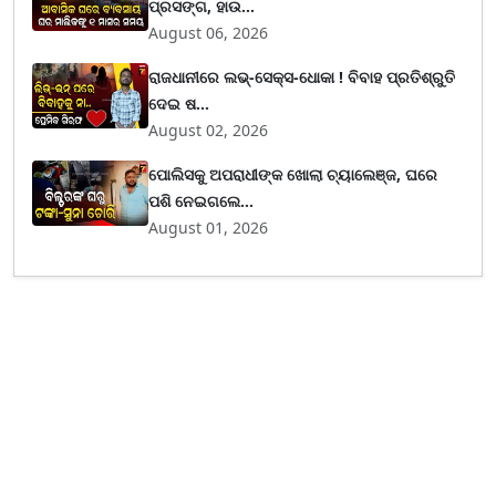
ପ୍ରସଙ୍ଗ, ହାଉ...
August 06, 2026
ରାଜଧାନୀରେ ଲଭ୍-ସେକ୍ସ-ଧୋକା ! ବିବାହ ପ୍ରତିଶ୍ରୁତି
ଦେଇ ଷ...
August 02, 2026
ପୋଲିସକୁ ଅପରାଧୀଙ୍କ ଖୋଲା ଚ୍ୟାଲେଞ୍ଜ, ଘରେ
ପଶି ନେଇଗଲେ...
August 01, 2026