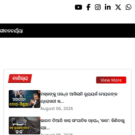
ଜୀବନଚର୍ଯ୍ୟା
ବାଣିଜ୍ୟ
View More
ମସ୍କଙ୍କୁ ପସନ୍ଦ ଆସିଲାନି ନ୍ୟୁୟର୍କ ମେୟରଙ୍କ
ଗ୍ରୋସରୀ ଷ...
August 06, 2026
ଭାରତ ତିଆରି କଲା ସାଂଘାତିକ ଡ୍ରୋନ୍ ‘କାଳ’: କିଣିବାକୁ
ଚାହ...
August 06, 2026