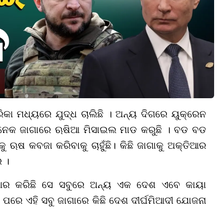
କା ମଧ୍ୟରେ ଯୁଦ୍ଧ ଚାଲିଛି । ଅନ୍ୟ ଦିଗରେ ୟୁକ୍ରେନ
 ଅନେକ ଜାଗାରେ ଋଷିଆ ମିସାଇଲ ମାଡ କରୁଛି । ବଡ ବଡ
କୁ ଋଷ କବଜା କରିବାକୁ ଚାହୁଁଛି
। କିଛି ଜାଗାକୁ ଅକ୍ତିଆର
ର ।
ତିଆର କରିଛି ସେ ସବୁରେ ଅନ୍ୟ ଏକ ଦେଶ ଏବେ କାୟା
 ପରେ ଏହି ସବୁ ଜାଗାରେ କିଛି ଦେଶ ଦୀର୍ଘମିଆଦୀ ଯୋଜନା