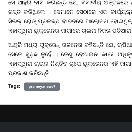
ସେ ଆହୁରି ଦାବି କରିଛନ୍ତି ଯେ, ବିବାଦୀୟ ଅଞ୍ଚଳରେ ଥି
ଗସ୍ତ କରିଥିଲେ । ସେମାନେ ସେଠାରେ ଏକ କାର୍ଯ୍ୟକ
ସିଲକ୍ ରୋଡ୍ ପ୍ରକଳ୍ପ ବାବଦରେ ଆଲୋଚନା ହୋଇଥିଲା
ଏହାଦ୍ୱାରା ୟୁକ୍ରେନର ଜାଗାରେ ଚାଇନା ନିଜର ପତିଆରା 
ଆହୁରି ମଧ୍ୟ ୟୁକ୍ରେନ୍ ରାଜନେତା କହିଛନ୍ତି ଯେ, ଋଷିଆ
ସେତେ ସୁଦୃଢ ନୁହେଁ । ତେଣୁ ବେଆଇନ ଭାବେ ଅଧିକ
ଏହାଦ୍ୱାରା ଚାଇନା ନିଶ୍ଚିତ ରୂପେ ୟୁକ୍ରେନର ଏ
ହି
ଜାଗା
ପ୍ରକାଶ କରିଛନ୍ତି ।
Tags:
prameyanews7