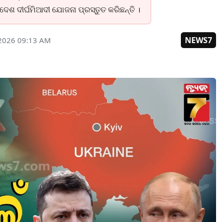
 ଦେଶ ଦୀର୍ଘମିଆଦୀ ଯୋଜନା ପ୍ରସ୍ତୁତ କରିଛନ୍ତି ।
NEWS7
 2026 09:13 AM