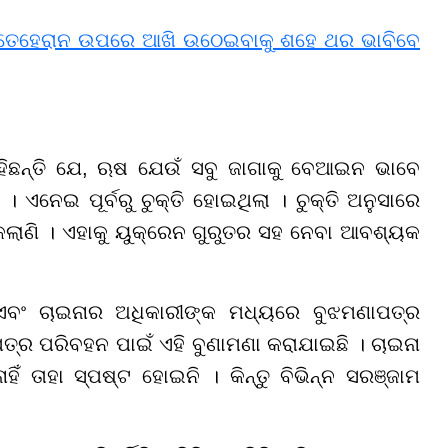
, ତେହେରାନ ଉପରେ ଆଖି ଉଠେଇବାକୁ ଶହେ ଥର ଭାବିବେ
କହିଛନ୍ତି ଯେ, ଋଷ ଯେଉଁ ସବୁ ଜାଗାକୁ ବେଆଇନ ଭାବେ
 ଏନେଇ ପୂର୍ବରୁ ଚୁକ୍ତି ହୋଇଥିଲା । ଚୁକ୍ତି ଅନୁସାରେ
କଲାଣି । ଏହାକୁ ୟୁକ୍ରେନ ଗୁରୁତର ସହ ନେବା ଆବଶ୍ୟକ
 ଏବଂ ଚାଇନାର ଅଧିକାରୀଙ୍କ ମଧ୍ୟରେ ବୁଝମଣାପତ୍ର
 ପତ୍ର ପରିବହନ ପାଇଁ ଏହି ବୁଣାମଣା କରାଯାଇଛି । ଚାଇନା
ଁ ତାହା ସ୍ପଷ୍ଟ ହୋଇନି । କିନ୍ତୁ ବିଭିନ୍ନ ସରଞ୍ଜାମ