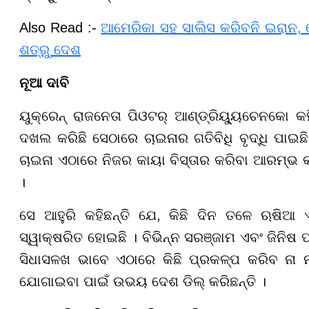
​​​​​​​Also Read :-
ଆମେରିକା ସହ ସାଲିସ କରିବନି ଇରାନ
ଶତ୍ରୁ ଦେଶ
ନୂଆ ଦାବି
ୟୁକ୍ରେନ୍ ରାଜନେତା ପିଓଟର୍ ଆଣ୍ଡ୍ରିୟ୍ୟୁଚେନକୋ 
ଦଖଲ କରିଛି ସେଠାରେ ଚାଇନାର ଗତିବିଧି ବୃଦ୍ଧି ପାଇଛି ।
ଚାଇନା ଏଠାରେ ନିଜର କାୟା ବିସ୍ତାର କରିବା ଆରମ୍ଭ 
।
ସେ ଆହୁରି କହିଛନ୍ତି ଯେ, କିଛି ଦିନ ତଳେ ଋଷିଆ
ସ୍ୱାକ୍ଷରିତ ହୋଇଛି । ବିଭିନ୍ନ ସରଞ୍ଜାମ ଏବଂ ଜିନିଷ
ସିଧାସଳଖ ଭାବେ ଏଠାରେ କିଛି ପ୍ରକଳ୍ପ କରିବ ନା ନାହି
ଯୋଗାଇବା ପାଇଁ ଉଭୟ ଦେଶ ଡିଲ୍ କରିଛନ୍ତି ।