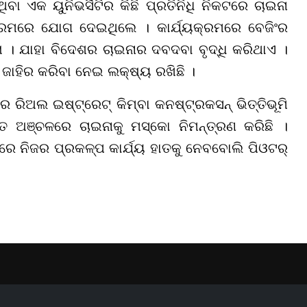
ବା ଏକ ୟୁନିଭର୍ସିଟିର କିଛି ପ୍ରତିନିଧି ନିକଟରେ ଚାଇନା
୍ରମରେ ଯୋଗ ଦେଇଥିଲେ । କାର୍ଯ୍ୟକ୍ରମରେ ବେଜିଂର
 । ଯାହା ବିଦେଶର ଚାଇନାର ଦବଦବା ବୃଦ୍ଧି କରିଥାଏ ।
ଜାହିର କରିବା ନେଇ ଲକ୍ଷ୍ୟ ରଖିଛି ।
ର ରିଅଲ ଇଷ୍ଟ୍ରେଟ୍ କିମ୍ବା କନଷ୍ଟ୍ରକସନ୍ ଭିତ୍ତିଭୂମି
ୃତ ଅଞ୍ଚଳରେ ଚାଇନା
କୁ
ମସ୍କୋ ନିମନ୍ତ୍ରଣ କରିଛି ।
ରେ ନିଜର ପ୍ରକଳ୍ପ କାର୍ଯ୍ୟ ହାତକୁ ନେ
ବ
ବୋଲି ପିଓଟର୍