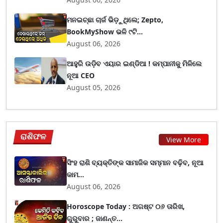
ମନଇଚ୍ଛା ଚାର୍ଜ ଭିଡ଼ୁଥିଲେ; Zepto,
BookMyShow ଭଳି ୯ଟି...
August 06, 2026
ଆହୁରି ଉଡ଼ିବ ଏୟାର ଇଣ୍ଡିଆ ! କମ୍ପାନୀକୁ ମିଳିଲେ
ନୂଆ CEO
August 05, 2026
ରାଶିଫଳ
View More
ସିଂହ ରାଶି ବ୍ୟକ୍ତିଙ୍କ ସାମାଜିକ ସମ୍ମାନ ବଢ଼ିବ, ନୂଆ
କାମ...
August 06, 2026
Horoscope Today : ଅଗଷ୍ଟ ୦୬ ତାରିଖ,
ଗୁରୁବାର ; ଜାଣନ୍ତ...