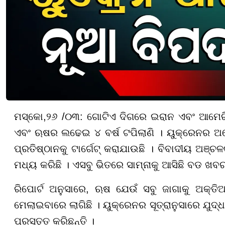
ମସ୍କୋ,
୨୬ /୦୩:
ଗୋଟିଏ ଦିଗରେ ଇରାନ ଏବଂ ଆମେରି
ଏବଂ ଋଷର ଲଢେଇ
୪
ବର୍ଷ ଟପିଲାଣି । ୟୁକ୍ରେନର
ପ୍ରତିଷ୍ଠାନକୁ ଟାର୍ଗେଟ୍ କରାଯାଉଛି । ବିବାଦୀୟ ଅଞ୍ଚଳ
ମଧ୍ୟ କରିଛି
। ଏସବୁ ଭିତରେ ସାମ୍ନାକୁ ଆସିଛି ବଡ ଖବ
ରିପୋର୍ଟ ଅନୁସାରେ, ଋଷ ଯେଉଁ ସବୁ ଜାଗାକୁ ଅକ୍
ମେଲାଇବାରେ ଲାଗିଛି । ୟୁକ୍ରେନର ସୂତ୍ରାନୁସାରେ ଯୁଦ୍ଧ
ପ୍ରସ୍ତୁତ କରିଛନ୍ତି ।