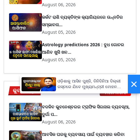
August 06, 2026
କର୍କଟ ରାଶି ବ୍ୟକ୍ତିଙ୍କ କ୍ୟାରିୟରରେ ଉନ୍ନତିର
ସମ୍ଭାବନା...
August 05, 2026
Astrology predictions 2026 : ବୁଧ ଗୋଚର
ଆଣିବ ଖୁସି ଖବ...
August 05, 2026
×
ଓଡ଼ିଶାକୁ ଆସିବ ପୁଞ୍ଜି, ତିନିଦିନିଆ ଦିଲ୍ଲୀ
ଗସ୍ତରେ ଯିବେ ମୁଖ୍ୟମନ୍ତ୍ରୀ ମୋହନ
ଭୁବନେଶ୍ୱର
View More
ମାଝୀ
ବଦଳିବ ଭୁବନେଶ୍ବରର ଟ୍ରାଫିକ ସିଗନାଲ ବ୍ୟବସ୍ଥା,
ଦୁର୍ଗା ପ...
August 06, 2026
ଆବସିକ ଘରକୁ ବ୍ୟବସାୟ ପାଇଁ ବ୍ୟବହାର କରିବା