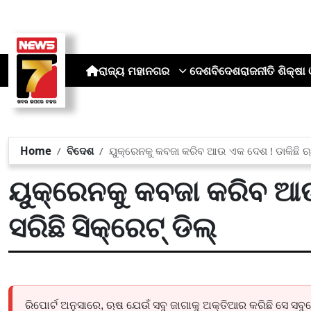
ରାଜ୍ୟ
ମହାନଗର
ଦେଶ
ବିଦେଶ
ରାଜନୀତି
ଶିକ୍ଷା 
Home
ବିଦେଶ
ୟୁକ୍ରେନକୁ କବଜା କରିବ ଆଉ ଏକ ଦେଶ ! ଡାକିଛି ଋଷି
ୟୁକ୍ରେନକୁ କବଜା କରିବ ଆଉ
ସରିଛି ସିକ୍ରେଟ୍ ଡିଲ୍
ରିପୋର୍ଟ ଅନୁସାରେ, ଋଷ ଯେଉଁ ସବୁ ଜାଗାକୁ ଅକ୍ତିଆର କରିଛି ସେ 