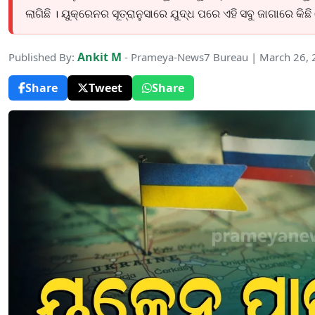
ଲାଗିଛି । ୟୁକ୍ରେନର ସୂତ୍ରାନୁସାରେ ଯୁଦ୍ଧ ପରେ ଏହି ସବୁ ଜାଗାରେ କିଛି
Ankit M
Published By:
- Prameya-News7 Bureau | March 26,
Share
Tweet
Share