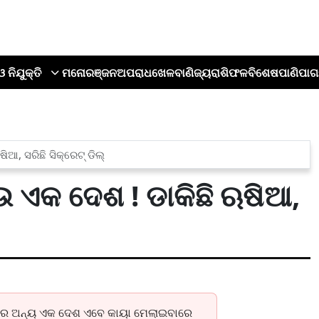
ଓ ନିଯୁକ୍ତି
ମନୋରଞ୍ଜନ
ଅପରାଧ
ଖେଳ
ବାଣିଜ୍ୟ
ରାଶିଫଳ
ବିଶେଷ
ପାଣିପାଗ
ଆ, ସରିଛି ସିକ୍ରେଟ୍ ଡିଲ୍
 ଏକ ଦେଶ ! ଡାକିଛି ଋଷିଆ,
ସବୁରେ ଅନ୍ୟ ଏକ ଦେଶ ଏବେ କାୟା ମେଲାଇବାରେ