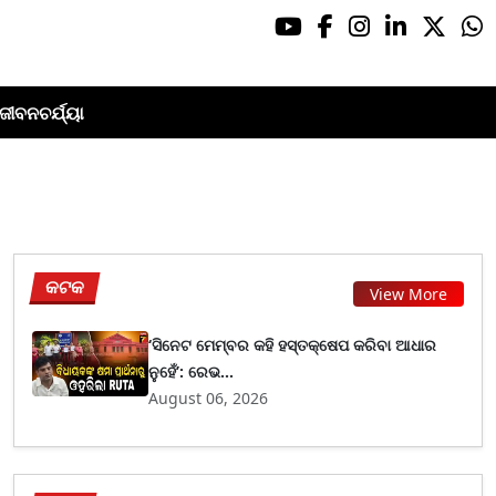
ଜୀବନଚର୍ଯ୍ୟା
କଟକ
View More
‘ସିନେଟ ମେମ୍ବର କହି ହସ୍ତକ୍ଷେପ କରିବା ଆଧାର
ନୁହେଁ’: ରେଭ...
August 06, 2026