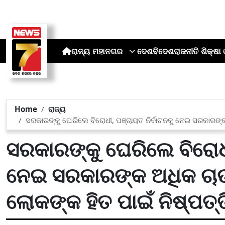
ରାଜ୍ୟ
ମହାନଗର
ଦେଶ
ବିଦେଶ
ରାଜନୀତି
ଶିକ୍ଷା 
Home
ରାଜ୍ୟ
ସରକାରଙ୍କୁ ଘେରିଲେ ବିରୋଧୀ, ପଞ୍ଚାୟତ ନିର୍ବାଚନକୁ ନେଇ ସରକାରଙ୍କ 
ସରକାରଙ୍କୁ ଘେରିଲେ ବିରୋଧୀ
ନେଇ ସରକାରଙ୍କ ଅଧିକ ଚାଉଳ
ଲୋକଙ୍କ ହିତ ପାଇଁ ନିଷ୍ପତ୍ତ