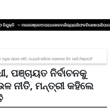
ଓ ନିଯୁକ୍ତି
ମନୋରଞ୍ଜନ
ଅପରାଧ
ଖେଳ
ବାଣିଜ୍ୟ
ରାଶିଫଳ
ବିଶେଷ
ପାଣିପାଗ
ଅଧିକ ଚାଉଳ ନୀତି, ମନ୍ତ୍ରୀ କହିଲେ ଲୋକଙ୍କ ହିତ ପାଇଁ ନିଷ୍ପତ୍ତି
, ପଞ୍ଚାୟତ ନିର୍ବାଚନକୁ
 ନୀତି, ମନ୍ତ୍ରୀ କହିଲେ
ି