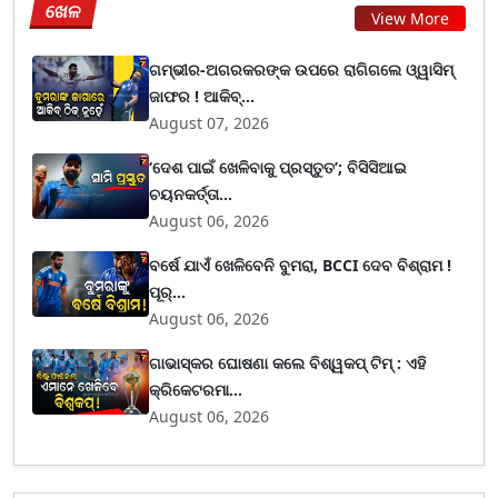
ଖେଳ
View More
ଗମ୍ଭୀର-ଅଗରକରଙ୍କ ଉପରେ ରାଗିଗଲେ ଓ୍ୱାସିମ୍
ଜାଫର ! ଆକିବ୍...
August 07, 2026
‘ଦେଶ ପାଇଁ ଖେଳିବାକୁ ପ୍ରସ୍ତୁତ’; ବିସିସିଆଇ
ଚୟନକର୍ତ୍ତା...
August 06, 2026
ବର୍ଷେ ଯାଏଁ ଖେଳିବେନି ବୁମରା, BCCI ଦେବ ବିଶ୍ରାମ !
ପୂର୍...
August 06, 2026
ଗାଭାସ୍କର ଘୋଷଣା କଲେ ବିଶ୍ୱକପ୍ ଟିମ୍ : ଏହି
କ୍ରିକେଟରମା...
August 06, 2026