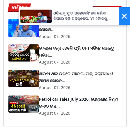
ବାଣିଜ୍ୟ
View More
×
ଓଡ଼ିଶାକୁ ଫୁଡ୍ ପ୍ରୋସେସିଂ ହବ୍ କରିବା
ଦିଗରେ ବଡ଼ ପଦକ୍ଷେପ, ୪୨ ହଜାରରୁ
BRICS ମୁଦ୍ରାକୁ ଭାରତ ସମର୍ଥନ କରେନି: ନୂଆ ମୁଦ୍ରା
ଅଧିକ ନିଯୁକ୍ତି ସୁଯୋଗ
ଯୋଜନା...
August 07, 2026
ଦେଶରେ ବନ୍ଦ ହେବକି ଫ୍ରି UPI ସର୍ଭିସ୍? ଜାଣନ୍ତୁ
ମର୍ଚାଣ୍...
August 07, 2026
ଖାଇବା ଥାଳି ଉପରେ ମହଙ୍ଗା ମାଡ଼, ନିରାମିଷ୪ ଓ
ଆମିଷ ଭୋଜନ...
August 07, 2026
Petrol car sales July 2026: ପେଟ୍ରୋଲ କିମ୍ବା
ଇ-୨୦ ଇନ...
August 07, 2026