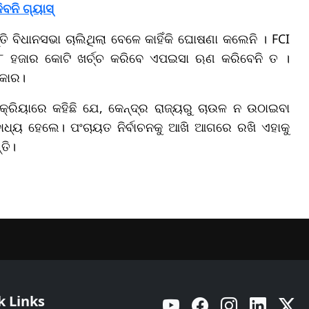
ବନି ଗ୍ୟାସ୍
ତି ବିଧାନସଭା ଚାଲିଥିଲା ବେଳେ କାହିଁକି ଘୋଷଣା କଲେନି । FCI
 ୮ ହଜାର କୋଟି ଖର୍ଚ୍ଚ କରିବେ ଏପଇସା ଋଣ କରିବେନି ତ ।
ରକାର।
ତିକ୍ରିୟାରେ କହିଛି ଯେ, କେନ୍ଦ୍ର ରାଜ୍ୟରୁ ଚାଉଳ ନ ଉଠାଇବା
୍ୟ ହେଲେ। ପଂଚାୟତ ନିର୍ବାଚନକୁ ଆଖି ଆଗରେ ରଖି ଏହାକୁ
ତି।
k Links
YouTube
Facebook
Instagram
Linkedin
Twitt