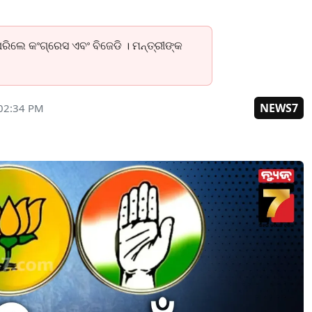
ିଲେ କଂଗ୍ରେସ ଏବଂ ବିଜେଡି । ମନ୍ତ୍ରୀଙ୍କ
NEWS7
 02:34 PM