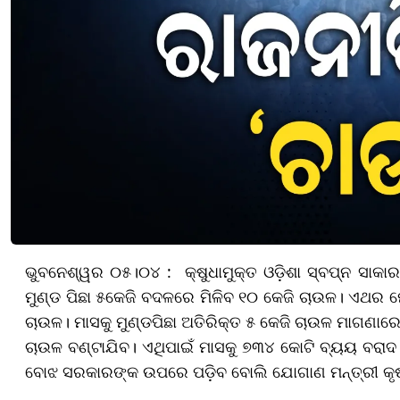
ଭୁବନେଶ୍ୱର ୦୫।୦୪ : କ୍ଷୁଧାମୁକ୍ତ ଓଡ଼ିଶା ସ୍ବପ୍ନ ସାକାର 
ମୁଣ୍ଡ ପିଛା ୫କେଜି ବଦଳରେ ମିଳିବ ୧୦ କେଜି ଚାଉଳ। ଏଥର
ଚାଉଳ। ମାସକୁ ମୁଣ୍ଡପିଛା ଅତିରିକ୍ତ ୫ କେଜି ଚାଉଳ ମାଗଣାରେ 
ଚାଉଳ ବଣ୍ଟାଯିବ। ଏଥିପାଇଁ ମାସକୁ ୭୩୪ କୋଟି ବ୍ୟୟ ବରାଦ ହ
ବୋଝ ସରକାରଙ୍କ ଉପରେ ପଡ଼ିବ ବୋଲି ଯୋଗାଣ ମନ୍ତ୍ରୀ କୃଷ୍ଣ