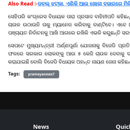
Also Read :-
ଡବଲ୍ ଝଟ୍‌କା, ଏଣିକି ଆଉ ଖୋଲା ବଜାରରେ ମିଳି
ସେହିପରି କଂଗ୍ରେସ ବିଧାୟକ ତାରା ପ୍ରସାଦ ବାହିନୀପତି କହିଛନ୍
ଚାଉଳ ଉଠାଉନି ତାକୁ ମ୍ୟାନେଜ କରିବାକୁ ବାଣ୍ଟିବେ। ଏବେ
ପଞ୍ଚାୟତ ନିର୍ବାଚନକୁ ଆଖି ଆଗରେ ରଖିକି ଏଭଳି କରୁଛନ୍ତି ସ
ସେପଟେ ମୁଖ୍ୟମନ୍ତ୍ରୀ ଅର୍ଣ୍ଣପୂର୍ଣା ଯୋଜନାକୁ ବିଜେଡି ପ୍ର
ଫଳରେ ସରକାର ଲୋକଙ୍କୁ ଆଉ ୫ କେଜି ଚାଉଳ ଦେବାକୁ ବାଧ
କରାଯାଇଛି ବୋଲି ବିଜେଡି ବିଧାୟକ ଅନନ୍ତ ନାୟଣ ଜେନା କହିଛନ୍
Tags:
prameyanews7
News
Quic