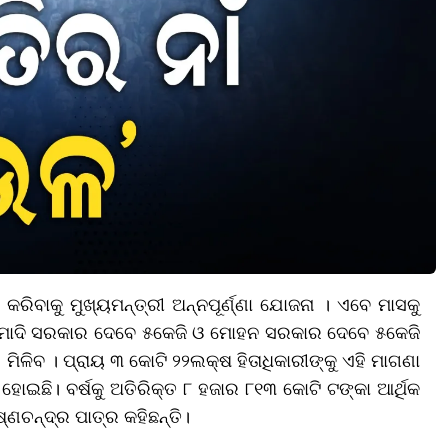
କରିବାକୁ ମୁଖ୍ୟମନ୍ତ୍ରୀ ଅନ୍ନପୂର୍ଣ୍ଣା ଯୋଜନା । ଏବେ ମାସକୁ
 ମୋଦି ସରକାର ଦେବେ ୫କେଜି ଓ ମୋହନ ସରକାର ଦେବେ ୫କେଜି
ମିଳିବ । ପ୍ରାୟ ୩ କୋଟି ୨୨ଲକ୍ଷ ହିତାଧିକାରୀଙ୍କୁ ଏହି ମାଗଣା
ୋଇଛି। ବର୍ଷକୁ ଅତିରିକ୍ତ ୮ ହଜାର ୮୧୩ କୋଟି ଟଙ୍କା ଆର୍ଥିକ
ଚନ୍ଦ୍ର ପାତ୍ର କହିଛନ୍ତି।