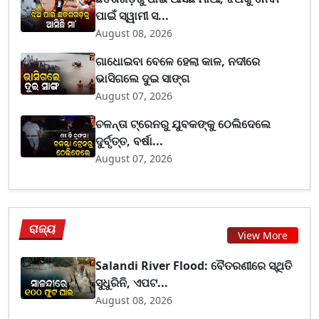
ପାଇଁ ସ୍ୱାମୀ ସ...
August 08, 2026
ଗାଧୋଇବା ବେଳେ ହେଲା କାଳ, ନଦୀରେ
ଭାସିଗଲେ ଦୁଇ ସାଙ୍ଗ
August 07, 2026
ଚଳନ୍ତା ଟ୍ରେନରୁ ଯୁବକଙ୍କୁ ଠେଲିଦେଲେ
ଦୁର୍ବୃତ୍ତ, ବର୍ଷା...
August 07, 2026
ରାଜ୍ୟ
View More
Salandi River Flood: ବୈତରଣୀରେ ସ୍ଥିତି
ସୁଧୁରିନି, ଏପଟ...
August 08, 2026