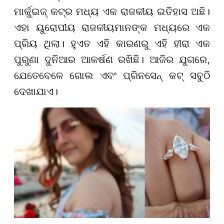
ମାର୍କୁଇଜ୍ କଟ୍ର ମଧ୍ୟ ଏକ ରାଜକୀୟ ଇତିହାସ ଅଛି।
ଏହା ୟୁରୋପୀୟ ରାଜକୀୟମାନଙ୍କ ମଧ୍ୟରେ ଏକ
ପ୍ରିୟ ଥିଲା। ହୁଏତ ଏହି କାରଣରୁ ଏହି ହୀରା ଏକ
ପୁରୁଣା ଦୁନିଆର ଆକର୍ଷଣ ରଖିଛି। ଆଜିର ଯୁଗରେ,
ଯେତେବେଳେ ଗୋଲ ଏବଂ ପ୍ରିନସେନ୍ କଟ୍ ସବୁଠି
ଦେଖାଯାଏ।