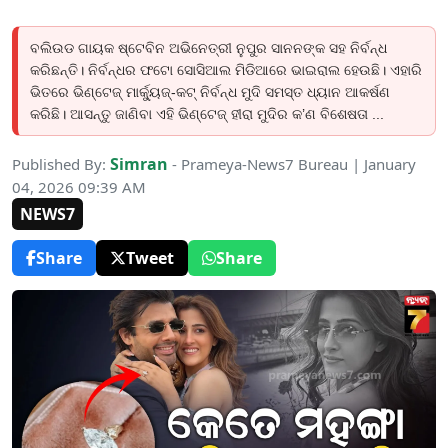
ବଲିଉଡ ଗାୟକ ଷ୍ଟେବିନ ଅଭିନେତ୍ରୀ ନୁପୁର ସାନନଙ୍କ ସହ ନିର୍ବନ୍ଧ
କରିଛନ୍ତି। ନିର୍ବନ୍ଧର ଫଟୋ ସୋସିଆଲ ମିଡିଆରେ ଭାଇରାଲ ହେଉଛି। ଏହାରି
ଭିତରେ ଭିଣ୍ଟେଜ୍ ମାର୍କ୍ୟୁଜ୍-କଟ୍ ନିର୍ବନ୍ଧ ମୁଦି ସମସ୍ତ ଧ୍ୟାନ ଆକର୍ଷଣ
କରିଛି। ଆସନ୍ତୁ ଜାଣିବା ଏହି ଭିଣ୍ଟେଜ୍ ହୀରା ମୁଦିର କ’ଣ ବିଶେଷତା ...
Simran
Published By:
- Prameya-News7 Bureau | January
04, 2026 09:39 AM
NEWS7
Share
Tweet
Share