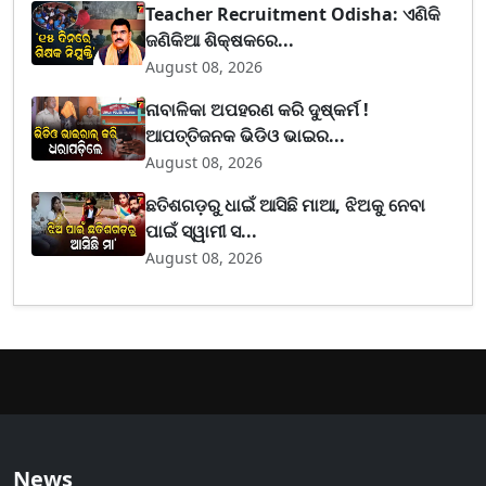
Teacher Recruitment Odisha: ଏଣିକି
ଜଣିକିଆ ଶିକ୍ଷକରେ...
August 08, 2026
ନାବାଳିକା ଅପହରଣ କରି ଦୁଷ୍କର୍ମ !
ଆପତ୍ତିଜନକ ଭିଡିଓ ଭାଇର...
August 08, 2026
ଛତିଶଗଡ଼ରୁ ଧାଇଁ ଆସିଛି ମାଆ, ଝିଅକୁ ନେବା
ପାଇଁ ସ୍ୱାମୀ ସ...
August 08, 2026
News