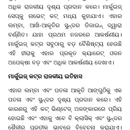
ଅଧିକ ରାଜକୀୟ ଦୃଶ୍ୟ ପ୍ରଦାନ କରେ। ମାର୍କୁଇଜ୍
ସେପ୍‌କୁ ନାଭେଟ୍ କଟ୍ ମଧ୍ୟ କୁହାଯାଏ। ଏହାର
ଲମ୍ବା, ଆଖି-ଆକୃତିର ସୁନ୍ଦର ଡିଜାଇନ୍ ଦ୍ୱାରା
ବର୍ଣ୍ଣିତ। ଯାହା ପ୍ରଥମ ନଜରରେ ଆକର୍ଷଣୀୟ।
ମାର୍କୁଇଜ୍ କଟ୍ର ସବୁଠାରୁ ବଡ଼ ବୈଶିଷ୍ଟ୍ୟ ହେଉଛି
ଏହି ହୀରାକୁ ଏହାର ପ୍ରକୃତ କ୍ୟାରେଟ୍ ଓଜନ
ଅପେକ୍ଷା ବଡ଼ ଏବଂ ଅଧିକ ଆକର୍ଷଣୀୟ ଦେଖାଏ।
ମାର୍କୁଇଜ୍ କଟ୍‌ର ରାଜକୀୟ ଇତିହାସ
ଏହାର ଲମ୍ବା ଏବଂ ପତଳା ଆକୃତି ଆଙ୍ଗୁଠିକୁ ଏକ
ପତଳା ଏବଂ ସୁନ୍ଦର ଦୃଶ୍ୟ ପ୍ରଦାନ କରେ। ଏହି
କାରଣରୁ ଏହି କଟ୍ ଭିଣ୍ଟେଜ୍ ଅଳଙ୍କାରରେ ପ୍ରିୟ
ହୋଇଛି ଏବଂ ଏହାକୁ ଏବେ ବି କ୍ଲାସିକ୍ ଏବଂ ସୁନ୍ଦର
ଶୈଳୀର ପ୍ରତୀକ ଭାବରେ ବିବେଚନା କରାଯାଏ।