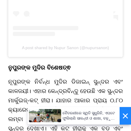
A post shared by Nupur Sanon (@nupursanon)
ନୁପୁରଙ୍କ ମୁଦିର ବିଶେଷତ୍ଵ
ନୂପୁରଙ୍କ ନିର୍ବନ୍ଧ ମୁଦିର ଡିଜାଇନ୍ ସୁନ୍ଦର ଏବଂ
କାଳଜୟୀ। ଏହାର କେନ୍ଦ୍ରବିନ୍ଦୁ ହେଉଛି ଏକ ସୁନ୍ଦର
ମାର୍କୁଇଜ୍-କଟ୍ ହୀରା। ଯାହାର ଆକାର ପ୍ରାୟ ୦.୮୦
କ୍ୟାରେଟ୍ ହେବ ବୋଲି ଆକଳନ କରାଯାଇଛି। ଏହାର
×
ବୈତରଣୀରେ ସ୍ଥିତି ସୁଧୁରିନି, ଏପଟେ
ଲମ୍ବା ଏବଂ ପତଳା ଆକୃତି ଏହାକୁ ଆଙ୍ଗୁଠିରେ
ଫୁଲିଲାଣି ସାଳନ୍ଦୀ ଓ ଶାଖା, ବଢ଼ୁଛି
ବନ୍ୟା ଭୟ
ସୁନ୍ଦର ଦେଖାଏ। ଏହି କଟ୍ ହୀରାକୁ ଏକ ବଡ଼ ଏବଂ