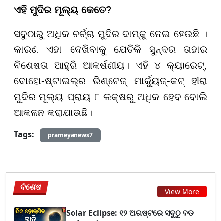
ଏହି ମୁଦିର ମୂଲ୍ୟ କେତେ?
ସବୁଠାରୁ ଅଧିକ ଚର୍ଚ୍ଚା ମୁଦିର ଦାମ୍‌କୁ ନେଇ ହେଉଛି ।
କାରଣ ଏହା ଦେଖିବାକୁ ଯେତିକି ସୁନ୍ଦର ତାହାର
ବିଶେଷତା ଆହୁରି ଆକର୍ଷଣୀୟ। ଏହି ୪ କ୍ୟାରେଟ୍,
ବୋହୋ-ଷ୍ଟାଇଲ୍ର ଭିଣ୍ଟେଜ୍ ମାର୍କ୍ୟୁଜ୍-କଟ୍ ହୀରା
ମୁଦିର ମୂଲ୍ୟ ପ୍ରାୟ ୮ ଲକ୍ଷରୁ ଅଧିକ ହେବ ବୋଲି
ଆକଳନ କରାଯାଉଛି।
Tags:
prameyanews7
ବିଶେଷ
View More
Solar Eclipse: ୧୨ ଅଗଷ୍ଟରେ ସବୁଠୁ ବଡ