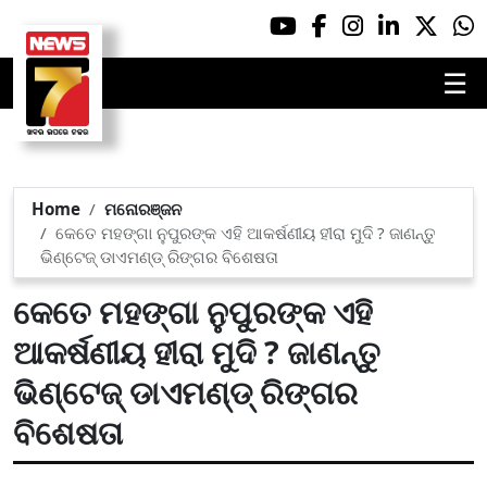
☰
Home
ମନୋରଞ୍ଜନ
କେତେ ମହଙ୍ଗା ନୁପୁରଙ୍କ ଏହି ଆକର୍ଷଣୀୟ ହୀରା ମୁଦି ? ଜାଣନ୍ତୁ
ଭିଣ୍ଟେଜ୍ ଡାଏମଣ୍ଡ୍ ରିଙ୍ଗର ବିଶେଷତା
କେତେ ମହଙ୍ଗା ନୁପୁରଙ୍କ ଏହି
ଆକର୍ଷଣୀୟ ହୀରା ମୁଦି ? ଜାଣନ୍ତୁ
ଭିଣ୍ଟେଜ୍ ଡାଏମଣ୍ଡ୍ ରିଙ୍ଗର
ବିଶେଷତା