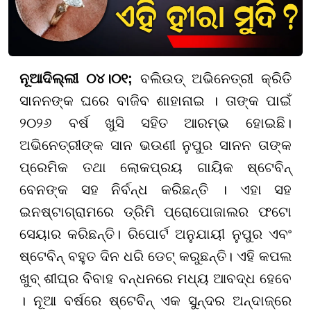
ନୂଆଦିଲ୍ଲୀ ୦୪।୦୧;
ବଲିଉଡ୍ ଅଭିନେତ୍ରୀ କ୍ରିତି
ସାନନଙ୍କ ଘରେ ବାଜିବ ଶାହାନାଇ । ତାଙ୍କ ପାଇଁ
୨୦୨୬ ବର୍ଷ ଖୁସି ସହିତ ଆରମ୍ଭ ହୋଇଛି।
ଅଭିନେତ୍ରୀଙ୍କ ସାନ ଭଉଣୀ ନୁପୁର ସାନନ ତାଙ୍କ
ପ୍ରେମିକ ତଥା ଲୋକପ୍ରୟ ଗାୟିକ ଷ୍ଟେବିନ୍
ବେନଙ୍କ ସହ ନିର୍ବନ୍ଧ କରିଛନ୍ତି । ଏହା ସହ
ଇନଷ୍ଟାଗ୍ରାମରେ ଡ୍ରିମି ପ୍ରୋପୋଜାଲର ଫଟୋ
ସେୟାର କରିଛନ୍ତି। ରିପୋର୍ଟ ଅନୁଯାୟୀ ନୁପୁର ଏବଂ
ଷ୍ଟେବିନ୍ ବହୁତ ଦିନ ଧରି ଡେଟ୍ କରୁଛନ୍ତି। ଏହି କପଲ
ଖୁବ୍ ଶୀଘ୍ର ବିବାହ ବନ୍ଧନରେ ମଧ୍ୟ ଆବଦ୍ଧ ହେବେ
। ନୂଆ ବର୍ଷରେ ଷ୍ଟେବିନ୍ ଏକ ସୁନ୍ଦର ଅନ୍ଦାଜ୍ରେ