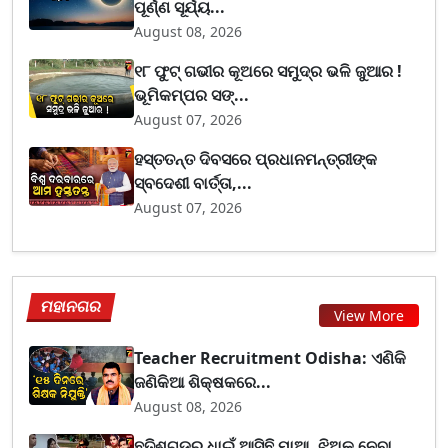
ପୂର୍ଣ୍ଣ ସୂର୍ଯ୍ୟ...
August 08, 2026
୧୮ ଫୁଟ୍ ଗଭୀର କୂଅରେ ସମୁଦ୍ର ଭଳି ଜୁଆର !
ଭୂମିକମ୍ପର ସଙ୍...
August 07, 2026
ହସ୍ତତନ୍ତ ଦିବସରେ ପ୍ରଧାନମନ୍ତ୍ରୀଙ୍କ
ସ୍ବଦେଶୀ ବାର୍ତ୍ତା,...
August 07, 2026
ମହାନଗର
View More
Teacher Recruitment Odisha: ଏଣିକି
ଜଣିକିଆ ଶିକ୍ଷକରେ...
August 08, 2026
ଛତିଶଗଡ଼ରୁ ଧାଇଁ ଆସିଛି ମାଆ, ଝିଅକୁ ନେବା