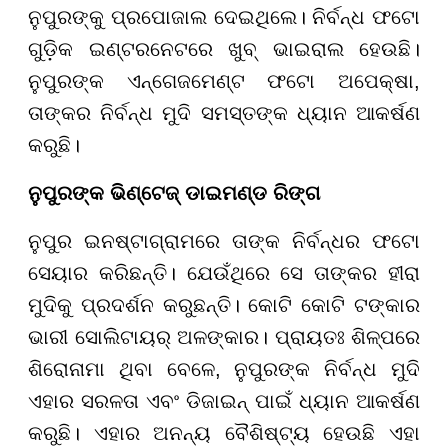
ନୁପୁରଙ୍କୁ ପ୍ରପୋଜାଲ ଦେଇଥିଲେ। ନିର୍ବନ୍ଧ ଫଟୋ
ଗୁଡ଼ିକ ଇଣ୍ଟରନେଟରେ ଖୁବ୍ ଭାଇରାଲ ହେଉଛି।
ନୁପୁରଙ୍କ ଏନ୍ଗେଜମେଣ୍ଟ ଫଟୋ ଅପେକ୍ଷା,
ତାଙ୍କର ନିର୍ବନ୍ଧ ମୁଦି ସମସ୍ତଙ୍କ ଧ୍ୟାନ ଆକର୍ଷଣ
କରୁଛି।
ନୁପୁରଙ୍କ ଭିଣ୍ଟେଜ୍ ଡାଇମଣ୍ଡ ରିଙ୍ଗ
ନୁପୁର ଇନଷ୍ଟାଗ୍ରାମରେ ତାଙ୍କ ନିର୍ବନ୍ଧର ଫଟୋ
ସେୟାର କରିଛନ୍ତି। ଯେଉଁଥିରେ ସେ ତାଙ୍କର ହୀରା
ମୁଦିକୁ ପ୍ରଦର୍ଶନ କରୁଛନ୍ତି। କୋଟି କୋଟି ଟଙ୍କାର
ଭାରୀ ସୋଲିଟାୟର୍ ଅଳଙ୍କାର। ପ୍ରାୟତଃ ଶିଳ୍ପରେ
ଶିରୋନାମା ଥିବା ବେଳେ, ନୁପୁରଙ୍କ ନିର୍ବନ୍ଧ ମୁଦି
ଏହାର ସରଳତା ଏବଂ ଡିଜାଇନ୍ ପାଇଁ ଧ୍ୟାନ ଆକର୍ଷଣ
କରୁଛି। ଏହାର ଅନନ୍ୟ ବୈଶିଷ୍ଟ୍ୟ ହେଉଛି ଏହା