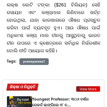
ଲକ୍ଷ କୋଟି ଟଙ୍କା ($261 ବିଲିୟନ) ସେହି
ରସାୟନ ଏବଂ କଞ୍ଚାମାଲ କିଣିବାରେ ଖର୍ଚ୍ଚ
ହୋଇଥିଲା, ଯାହା କାରଖାନାରେ ଔଷଧ ପ୍ରସ୍ତୁତ
କରିବା ପାଇଁ ବ୍ୟବହୃତ ହୁଏ। ଆଉ ଔଷଧ ପାଇଁ
ଅଧିକାଂଶ କଞ୍ଚା ମାଲ ଚୀନରୁ ଆସୁଥିବାରୁ ଭାରତ
ଚୀନ ଉପରେ ଏ କ୍ଷେତ୍ରରେ ସର୍ବାଧିକ ନିର୍ଭରଶୀଳ
ବୋଲି ନୀତି ଆୟୋଗ କହିଛି।
Tags:
prameyanews7
ଶିକ୍ଷା ଓ ନିଯୁକ୍ତି
View More
Youngest Professor: ୩୦୬ ବର୍ଷର
ରେକର୍ଡ ଭାଙ୍ଗିଲେ ୧୮ ବ...