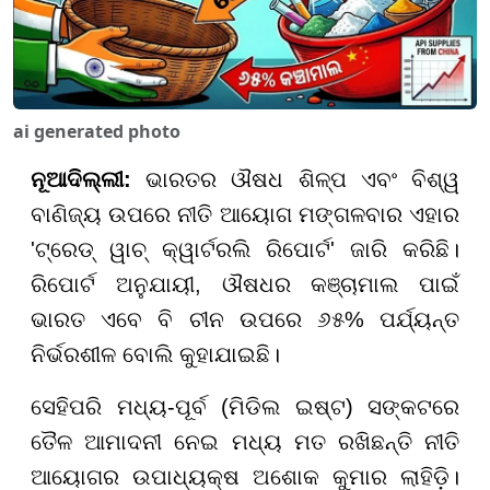
ai generated photo
ନୂଆଦିଲ୍ଲୀ:
ଭାରତର ଔଷଧ ଶିଳ୍ପ ଏବଂ ବିଶ୍ୱ
ବାଣିଜ୍ୟ ଉପରେ ନୀତି ଆୟୋଗ ମଙ୍ଗଳବାର ଏହାର
'ଟ୍ରେଡ୍ ୱାଚ୍ କ୍ୱାର୍ଟରଲି ରିପୋର୍ଟ' ଜାରି କରିଛି।
ରିପୋର୍ଟ ଅନୁଯାୟୀ, ଔଷଧର କଞ୍ଚାମାଲ ପାଇଁ
ଭାରତ ଏବେ ବି ଚୀନ ଉପରେ ୬୫% ପର୍ଯ୍ୟନ୍ତ
ନିର୍ଭରଶୀଳ ବୋଲି କୁହାଯାଇଛି।
ସେହିପରି ମଧ୍ୟ-ପୂର୍ବ (ମିଡିଲ ଇଷ୍ଟ) ସଙ୍କଟରେ
ତୈଳ ଆମାଦନୀ ନେଇ ମଧ୍ୟ ମତ ରଖିଛନ୍ତି ନୀତି
ଆୟୋଗର ଉପାଧ୍ୟକ୍ଷ ଅଶୋକ କୁମାର ଲାହିଡ଼ି।