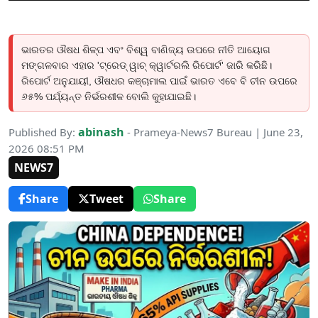
ଭାରତର ଔଷଧ ଶିଳ୍ପ ଏବଂ ବିଶ୍ୱ ବାଣିଜ୍ୟ ଉପରେ ନୀତି ଆୟୋଗ
ମଙ୍ଗଳବାର ଏହାର 'ଟ୍ରେଡ୍ ୱାଚ୍ କ୍ୱାର୍ଟରଲି ରିପୋର୍ଟ' ଜାରି କରିଛି।
ରିପୋର୍ଟ ଅନୁଯାୟୀ, ଔଷଧର କଞ୍ଚାମାଲ ପାଇଁ ଭାରତ ଏବେ ବି ଚୀନ ଉପରେ
୬୫% ପର୍ଯ୍ୟନ୍ତ ନିର୍ଭରଶୀଳ ବୋଲି କୁହାଯାଇଛି।
abinash
Published By:
- Prameya-News7 Bureau | June 23,
2026 08:51 PM
NEWS7
Share
Tweet
Share