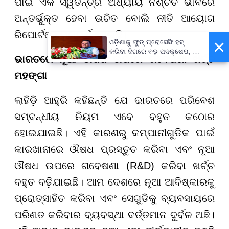
ପାଇଁ ଏକ ସ୍ୱତନ୍ତ୍ର ଅଧ୍ୟାୟ ନିଶ୍ଚିତ ଭାବରେ
ଅନ୍ତର୍ଭୁକ୍ତ ହେବା ଉଚିତ ବୋଲି ନୀତି ଆୟୋଗ
ରିପୋର୍ଟରେ ପରାମର୍ଶ ଦେଇଛି।
×
ଓଡ଼ିଶାକୁ ଫୁଡ୍ ପ୍ରୋସେସିଂ ହବ୍
କରିବା ଦିଗରେ ବଡ଼ ପଦକ୍ଷେପ, ୪୨
ଭାରତରେ ନୂଆ ଔଷଧ ଉପରେ ଗବେଷଣା ଖର୍ଚ୍ଚ
ହଜାରରୁ ଅଧିକ ନିଯୁକ୍ତି ସୁଯୋଗ
ମହଙ୍ଗା
ଲାହିଡ଼ି ଆହୁରି କହିଛନ୍ତି ଯେ ଭାରତରେ ପରିବେଶ
ସମ୍ବନ୍ଧୀୟ ନିୟମ ଏବେ ବହୁତ କଠୋର
ହୋଇଯାଇଛି। ଏହି କାରଣରୁ କମ୍ପାନୀଗୁଡିକ ପାଇଁ
କାରଖାନାରେ ଔଷଧ ପ୍ରସ୍ତୁତ କରିବା ଏବଂ ନୂଆ
ଔଷଧ ଉପରେ ଗବେଷଣା (R&D) କରିବା ଖର୍ଚ୍ଚ
ବହୁତ ବଢ଼ିଯାଇଛି। ଆମ ଦେଶରେ ନୂଆ ଆବିଷ୍କାରକୁ
ପ୍ରୋତ୍ସାହିତ କରିବା ଏବଂ ସେଗୁଡିକୁ ବ୍ୟବସାୟରେ
ପରିଣତ କରିବାର ବ୍ୟବସ୍ଥା ବର୍ତ୍ତମାନ ଦୁର୍ବଳ ଅଛି।