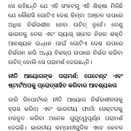
ସେ କହିଛନ୍ତି ଯେ ଏହି ସଂକଟରୁ ଏହି ଶିକ୍ଷା ମିଳିଛି
ଯେ କୌଣସି ଗୋଟିଏ ଦେଶ କିମ୍ବା ଅଞ୍ଚଳ ଉପରେ
ଅଧିକ ନିର୍ଭରଶୀଳ ହେବା ଉଚିତ୍ ନୁହେଁ। ତେଣୁ
ଭାରତକୁ ତେଲ ଏବଂ ଗ୍ୟାସ୍ ସମେତ ନିଜର ଶକ୍ତି
ଆବଶ୍ୟକ ଇନ୍ଧନ ପାଇଁ ଗୋଟିଏ ଦେଶ ଉପରେ
ନିର୍ଭରନ କରି ଅନ୍ୟ ବିକଳ୍ପ ଉପରେ ନିର୍ଭର କରିବା
ଉଚିତ୍ ବୋଲି ସେ ପରାମର୍ଶ ଦେଇଛନ୍ତି।
ନୀତି ଆୟୋଗଙ୍କ ପରାମର୍ଶ: ପେଟେଣ୍ଟ ଏବଂ
ଷ୍ଟାର୍ଟଅପକୁ ପ୍ରୋତ୍ସାହିତ କରିବାର ଆବଶ୍ୟକତା
ଜାରି ରିପୋର୍ଟରେ ନୀତି ଆୟୋଗ ନିର୍ଭରଶୀଳତାକୁ
ହ୍ରାସ କରିବା ଏବଂ ଭାରତୀୟ ଫାର୍ମା ସେକ୍ଟରକୁ
ମଜବୁତ କରିବା ଅନେକ ଗୁରୁତ୍ୱପୂର୍ଣ୍ଣ ପରାମର୍ଶ
ଦେଇଛି। ଭାରତୀୟ କମ୍ପାନୀଗୁଡିକ ଏବେ କେବଳ