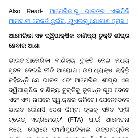
Also Read-
ଆମେରିକାରୁ ଭାରତର ଏଲପିଜି
ଆମଦାନୀ ରେକର୍ଡ ଛୁଇଁବ, ୟୁଏଇରୁ ଯୋଗାଣ ହ୍ରାସ !
ଆମେରିକା ସହ ଦ୍ୱିପାକ୍ଷିକ ବାଣିଜ୍ୟ ଚୁକ୍ତି ଶୀଘ୍ର
ହେବାର ଆଶା
ଭାରତ-ଆମେରିକା ବାଣିଜ୍ୟ ଚୁକ୍ତି ନେଇ ମଧ୍ୟ
ସୂଚନା ଦେଇଛି ନୀତି ଆୟୋଗ। ଉପାଧ୍ୟକ୍ଷ ଲାହିଡ଼ି
କହିଛନ୍ତି ଯେ ଭାରତ ଏବଂ ଆମେରିକା ଶୀଘ୍ର ଏକ
ଦ୍ୱିପାକ୍ଷିକ ବାଣିଜ୍ୟ ଚୁକ୍ତିକୁ ଚୂଡ଼ାନ୍ତ ରୂପ ଦେବେ
ଏବଂ ଏହା ଉପରେ ସ୍ୱାକ୍ଷର କରିବେ। ଯେତେବେଳେ
ଭାରତ କୌଣସି ଦେଶ କିମ୍ବା ବ୍ଲକ୍ ସହିତ 'ଫ୍ରି
ଟ୍ରେଡ୍ ଏଗ୍ରିମେଣ୍ଟ' (FTA) ପାଇଁ ଆଲୋଚନା
କରେ, ସେଥିରେ ଫାର୍ମାସ୍ୟୁଟିକାଲ ଉତ୍ପାଦଗୁଡିକ