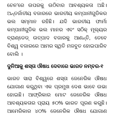
ଚେନ'ରେ ଉପରକୁ ଉଠିବାର ଆବଶ୍ୟକତା ଅଛି।
ଅନ୍ତର୍ଜାତୀୟ ବଜାରରେ ଭାରତୀୟ କମ୍ପାନୀଗୁଡିକର
ଭଲ ସମ୍ମାନ ରହିଛି। ଯଦି ଭାରତୀୟ ଫାର୍ମା
କମ୍ପାନୀଗୁଡିକ ଭଲ ମାନର ଏବଂ ସଠିକ୍ ମୂଲ୍ୟର
ବ୍ରାଣ୍ଡେଡ୍ ଉତ୍ପାଦ ବଜାରକୁ ଆଣନ୍ତି, ତେବେ
ବିଶ୍ୱ ବଜାରରେ ଆମର ସ୍ଥିତି ମଜବୁତ ହୋଇପାରିବ
ବୋଲି ।
ଦୁନିଆକୁ ଶସ୍ତା ଔଷଧ ଦେବାରେ ଭାରତ ନମ୍ବର-୧
ଭାରତ ସାରା ବିଶ୍ୱରେ ଶସ୍ତା ଜେନେରିକ ଔଷଧ
ଯୋଗାଣ କରୁଥିବା ଏକ ପ୍ରମୁଖ ଦେଶ ଭାବେ ଉଭା
ହୋଇଛି। ଆଫ୍ରିକାର ମୋଟ ଜେନେରିକ ଔଷଧ
ଆବଶ୍ୟକତାର ପ୍ରାୟ ୫୦% ଭାରତ ପୂରଣ କରୁଛି।
ଆମେରିକାର ୪୦% ଜେନେରିକ ଔଷଧ ଯୋଗାଣ