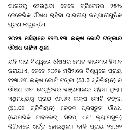
ଭାରତରୁ ହେଉଥିବା ବେଳେ ବ୍ରିଟେନର ୨୫%
ଜେନେରିକ ଔଷଧ ଚାହିଦା ଭାରତୀୟ କମ୍ପାନୀଗୁଡିକ
ପୂରଣ କରୁଛନ୍ତି।
୨୦୨୫ ମସିହାରେ ୧୨୩.୧୩ ଲକ୍ଷ କୋଟି ଟଙ୍କାର
ଔଷଧ ଚାହିଦା ଥିଲା
ଯଦି ସାରା ବିଶ୍ୱରେ ଔଷଧର ମୋଟ କାରବାର ହିସାବ
କରାଯାଏ, ତେବେ ୨୦୨୫ ମସିହାରେ ବିଶ୍ୱରେ ପ୍ରାୟ
୧୨୩.୧୩ ଲକ୍ଷ କୋଟି ଟଙ୍କା ($1.3 ଟ୍ରିଲିୟନ) ର
ଔଷଧ ଏବଂ ସେଗୁଡ଼ିକର କଞ୍ଚାମାଲର ଚାହିଦା ଥିଲା।
ଏଥିମଧ୍ୟରୁ ପ୍ରାୟ ୯୬.୬୧ ଲକ୍ଷ କୋଟି ଟଙ୍କା
($1.02 ଟ୍ରିଲିୟନ) କେବଳ ପ୍ରସ୍ତୁତ ଔଷଧ
(ଯେପରିକି ଟାବଲେଟ୍, ସିରପ୍ ଏବଂ କ୍ୟାପସୁଲ)
କିଣିବାରେ ଖର୍ଚ୍ଚ ହୋଇଥିଲା। ବାକି ପ୍ରାୟ ୨୪.୭୨