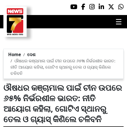
☰
Home
ଦେଶ
ଔଷଧର କଞ୍ଚାମାଲ ପାଇଁ ଚୀନ ଉପରେ ୬୫% ନିର୍ଭରଶୀଳ ଭାରତ:
ନୀତି ଆୟୋଗ କହିଲା, ଗୋଟିଏ ସ୍ଥାନରୁ ତେଲ ଓ ଗ୍ୟାସ୍ କିଣିଲେ
ଚଳିବନି
ଔଷଧର କଞ୍ଚାମାଲ ପାଇଁ ଚୀନ ଉପରେ
୬୫% ନିର୍ଭରଶୀଳ ଭାରତ: ନୀତି
ଆୟୋଗ କହିଲା, ଗୋଟିଏ ସ୍ଥାନରୁ
ତେଲ ଓ ଗ୍ୟାସ୍ କିଣିଲେ ଚଳିବନି