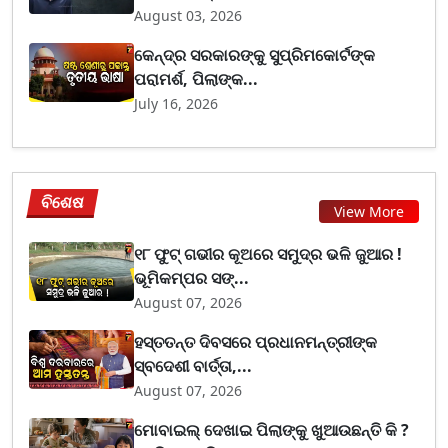
August 03, 2026
କେନ୍ଦ୍ର ସରକାରଙ୍କୁ ସୁପ୍ରିମକୋର୍ଟଙ୍କ
ପରାମର୍ଶ, ପିଲାଙ୍କ...
July 16, 2026
ବିଶେଷ
View More
୧୮ ଫୁଟ୍ ଗଭୀର କୂଅରେ ସମୁଦ୍ର ଭଳି ଜୁଆର !
ଭୂମିକମ୍ପର ସଙ୍...
August 07, 2026
ହସ୍ତତନ୍ତ ଦିବସରେ ପ୍ରଧାନମନ୍ତ୍ରୀଙ୍କ
ସ୍ବଦେଶୀ ବାର୍ତ୍ତା,...
August 07, 2026
ମୋବାଇଲ୍ ଦେଖାଇ ପିଲାଙ୍କୁ ଖୁଆଉଛନ୍ତି କି ?