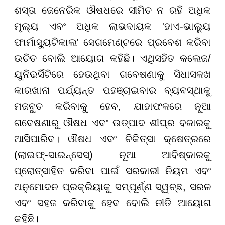
ଶସ୍ତା ଜେନେରିକ ଔଷଧରେ ସୀମିତ ନ ରହି ଅଧିକ
ମୂଲ୍ୟ ଏବଂ ଅଧିକ ଲାଭଦାୟକ 'ହାଏ-ଭାଲ୍ୟୁ
ଫାର୍ମାସ୍ୟୁଟିକାଲ' ସେଗମେଣ୍ଟରେ ପ୍ରବେଶ କରିବା
ଉଚିତ ବୋଲି ଆୟୋଗ କହିଛି। ଏଥିସହିତ କଲେଜ/
ୟୁନିଭର୍ସିଟିରେ ହେଉଥିବା ଗବେଷଣାକୁ ସିଧାସଳଖ
କାରଖାନା ପର୍ଯ୍ୟନ୍ତ ପହଞ୍ଚାଇବାର ବ୍ୟବସ୍ଥାକୁ
ମଜବୁତ କରିବାକୁ ହେବ, ଯାହାଫଳରେ ନୂଆ
ଗବେଷଣାରୁ ଔଷଧ ଏବଂ ଉତ୍ପାଦ ଶୀଘ୍ର ବଜାରକୁ
ଆସିପାରିବ। ଔଷଧ ଏବଂ ଚିକିତ୍ସା କ୍ଷେତ୍ରରେ
(ଲାଇଫ୍-ସାଇନ୍ସେସ୍) ନୂଆ ଆବିଷ୍କାରକୁ
ପ୍ରୋତ୍ସାହିତ କରିବା ପାଇଁ ସରକାରୀ ନିୟମ ଏବଂ
ଅନୁମୋଦନ ପ୍ରକ୍ରିୟାକୁ ସମ୍ପୂର୍ଣ୍ଣ ସ୍ୱଚ୍ଛ, ସରଳ
ଏବଂ ସହଜ କରିବାକୁ ହେବ ବୋଲି ନୀତି ଆୟୋଗ
କହିଛି।