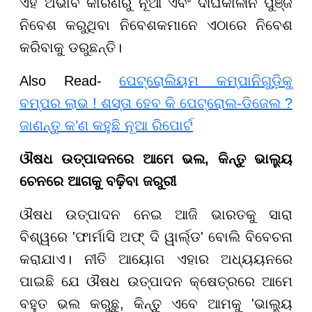
ଏହି ଅଭାବ କାରଣରୁ ନୂଆ ଏବଂ ଦୀର୍ଘକାଳୀନ ପୁଞ୍ଜି
ନିବେଶ କରୁଥିବା ନିବେଶକମାନେ ଏଠାରେ ନିବେଶ
କରିବାକୁ ଡରୁଛନ୍ତି।
Also Read-
ପେଟ୍ରୋଲିୟମ କମ୍ପାନିଗୁଡ଼ିକୁ
ବମ୍ପର ଲାଭ ! ଶସ୍ତା ହେବ କି ପେଟ୍ରୋଲ-ଡିଜେଲ ?
ଜାଣନ୍ତୁ କ’ଣ କହୁଛି ନୂଆ ରିପୋର୍ଟ
ଔଷଧ ଉତ୍ପାଦନରେ ଆମେ ଭଲ, କିନ୍ତୁ ଭାଲ୍ୟୁ
ଚେନରେ ଆଗକୁ ବଢ଼ିବା ଜରୁରୀ
ଔଷଧ ଉତ୍ପାଦନ ନେଇ ଆଜି ଭାରତକୁ ସାରା
ବିଶ୍ୱରେ 'ଫାର୍ମାସି ଅଫ୍ ଦି ୱାର୍ଲ୍ଡ' ବୋଲି ବିବେଚନା
କରାଯାଏ। ନୀତି ଆୟୋଗ ଏହାର ଅଧ୍ୟୟନରେ
ପାଇଛି ଯେ ଔଷଧ ଉତ୍ପାଦନ କ୍ଷେତ୍ରରେ ଆମେ
ବହୁତ ଭଲ କରୁଛୁ, କିନ୍ତୁ ଏବେ ଆମକୁ 'ଭାଲ୍ୟୁ