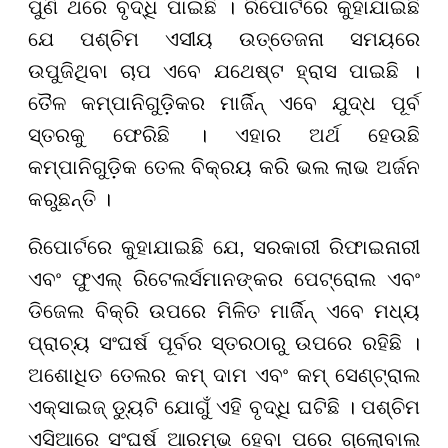
ପୁଣି ଥରେ ବୃଦ୍ଧି ପାଇଛି । ରିପୋର୍ଟରେ କୁହାଯାଇଛି
ଯେ ପଶ୍ଚିମ ଏସୀୟ ଉତ୍ତେଜନା ସମୟରେ
ଉପୁଜିଥିବା ଚାପ ଏବେ ଯଥେଷ୍ଟ ହ୍ରାସ ପାଇଛି ।
ତୈଳ କମ୍ପାନିଗୁଡ଼ିକର ମାର୍ଜିନ୍ ଏବେ ଯୁଦ୍ଧ ପୂର୍ବ
ସ୍ତରକୁ ଫେରିଛି । ଏହାର ଅର୍ଥ ହେଉଛି
କମ୍ପାନିଗୁଡ଼ିକ ତେଲ ବିକ୍ରୟ କରି ଭଲ ଲାଭ ଅର୍ଜନ
କରୁଛନ୍ତି ।
ରିପୋର୍ଟରେ କୁହାଯାଇଛି ଯେ, ସରକାରୀ ରିଫାଇନାରୀ
ଏବଂ ଫୁଏଲ୍ ରିଟେଲର୍ସମାନଙ୍କର ପେଟ୍ରୋଲ ଏବଂ
ଡିଜେଲ ବିକ୍ରି ଉପରେ ମିଳିତ ମାର୍ଜିନ୍ ଏବେ ମଧ୍ୟ
ପ୍ରାଚ୍ୟ ସଂଘର୍ଷ ପୂର୍ବର ସ୍ତରଠାରୁ ଉପରେ ରହିଛି ।
ଅଶୋଧିତ ତେଲର କମ୍ ଦାମ ଏବଂ କମ୍ ସେଣ୍ଟ୍ରାଲ
ଏକ୍ସାଇଜ୍ ଡ୍ୟୁଟି ଯୋଗୁଁ ଏହି ବୃଦ୍ଧି ଘଟିଛି । ପଶ୍ଚିମ
ଏସିଆରେ ସଂଘର୍ଷ ଆରମ୍ଭ ହେବା ପରେ ଗ୍ଲୋବାଲ