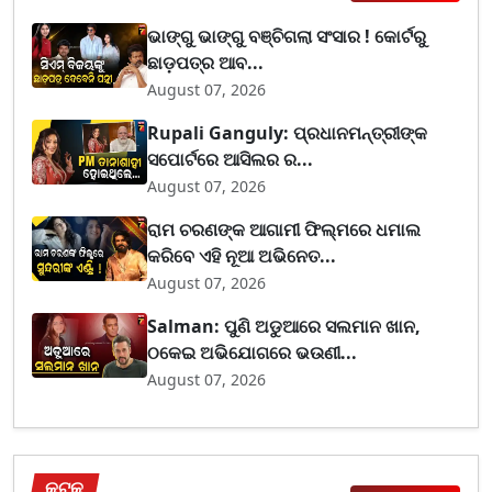
ଭାଙ୍ଗୁ ଭାଙ୍ଗୁ ବଞ୍ଚିଗଲା ସଂସାର ! କୋର୍ଟରୁ
ଛାଡ଼ପତ୍ର ଆବ...
August 07, 2026
Rupali Ganguly: ପ୍ରଧାନମନ୍ତ୍ରୀଙ୍କ
ସପୋର୍ଟରେ ଆସିଲର ର...
August 07, 2026
ରାମ ଚରଣଙ୍କ ଆଗାମୀ ଫିଲ୍ମରେ ଧମାଲ
କରିବେ ଏହି ନୂଆ ଅଭିନେତ...
August 07, 2026
Salman: ପୁଣି ଅଡୁଆରେ ସଲମାନ ଖାନ,
ଠକେଇ ଅଭିଯୋଗରେ ଭଉଣୀ...
August 07, 2026
କଟକ