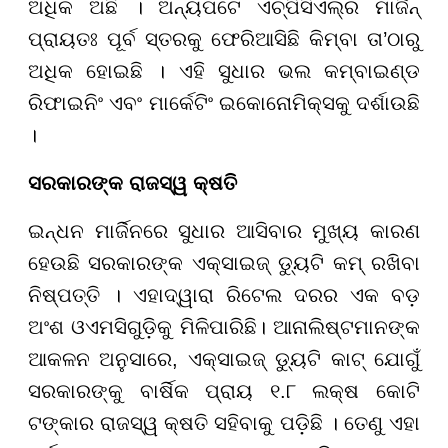
ଅଧିକ ଅଛି । ଅନ୍ୟପଟେ ଏଚ୍ପିସିଏଲ୍ର ମାର୍ଜିନ୍
ପ୍ରାୟତଃ ପୂର୍ବ ସ୍ତରକୁ ଫେରିଆସିଛି କିମ୍ବା ତା’ଠାରୁ
ଅଧିକ ହୋଇଛି । ଏହି ସୁଧାର ଭଲ କମ୍ବାଇଣ୍ଡ
ରିଫାଇନିଂ ଏବଂ ମାର୍କେଟିଂ ଇକୋନୋମିକ୍ସକୁ ଦର୍ଶାଉଛି
।
ସରକାରଙ୍କ ରାଜସ୍ୱ କ୍ଷତି
ଇନ୍ଧନ ମାର୍ଜିନରେ ସୁଧାର ଆସିବାର ମୁଖ୍ୟ କାରଣ
ହେଉଛି ସରକାରଙ୍କ ଏକ୍ସାଇଜ୍ ଡ୍ୟୁଟି କମ୍ ରଖିବା
ନିଷ୍ପତ୍ତି । ଏହାଦ୍ୱାରା ରିଟେଲ ଦରର ଏକ ବଡ଼
ଅଂଶ ଓଏମସିଗୁଡ଼ିକୁ ମିଳିପାରିଛି। ଆନାଲିଷ୍ଟମାନଙ୍କ
ଆକଳନ ଅନୁସାରେ, ଏକ୍ସାଇଜ୍ ଡ୍ୟୁଟି କାଟ୍ ଯୋଗୁଁ
ସରକାରଙ୍କୁ ବାର୍ଷିକ ପ୍ରାୟ ୧.୮ ଲକ୍ଷ କୋଟି
ଟଙ୍କାର ରାଜସ୍ୱ କ୍ଷତି ସହିବାକୁ ପଡ଼ିଛି । ତେଣୁ ଏହା