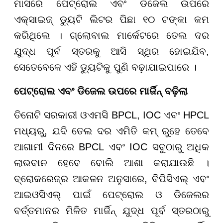
ମାସରେ ପେଟ୍ରୋଲ ଏବଂ ଡିଜେଲ ଉପରେ
ଏକ୍ସାଇଜ୍ ଡ୍ୟୁଟି ଲିଟର ପିଛା ୧୦ ଟଙ୍କା କମ
କରିଥିଲେ । ଗ୍ଲୋବାଲ ମାର୍କେଟରେ ତେଲ ଦର
ଯୁଦ୍ଧ ପୂର୍ବ ସ୍ତରକୁ ଆସି ସ୍ଥିର ହୋଇଯିବ,
ସେତେବେଳେ ଏହି ଡ୍ୟୁଟିକୁ ପୁଣି ବଢ଼ାଯାଇପାରେ ।
ପେଟ୍ରୋଲ ଏବଂ ଡିଜେଲ ଉପରେ ମାର୍ଜିନ୍ ବଢ଼ିଲା
ତିନୋଟି ସରକାରୀ ଓଏମସି BPCL, IOC ଏବଂ HPCL
ମଧ୍ୟରୁ, ଯଦି ତେଲ ଦର ଏମିତି କମ୍ ରୁହେ ତେବେ
ଆଗାମୀ ଦିନରେ BPCL ଏବଂ IOC ସବୁଠାରୁ ଅଧିକ
ଲାଭବାନ ହେବେ ବୋଲି ଆଶା କରାଯାଉଛି ।
ବ୍ରୋକରେଜ୍ର ଆକଳନ ଅନୁସାରେ, ବିପିସିଏଲ୍ ଏବଂ
ଆଇଓସିଏଲ୍ ପାଇଁ ପେଟ୍ରୋଲ ଓ ଡିଜେଲର
ବର୍ତ୍ତମାନର ମିଳିତ ମାର୍ଜିନ୍ ଯୁଦ୍ଧ ପୂର୍ବ ସ୍ତରଠାରୁ