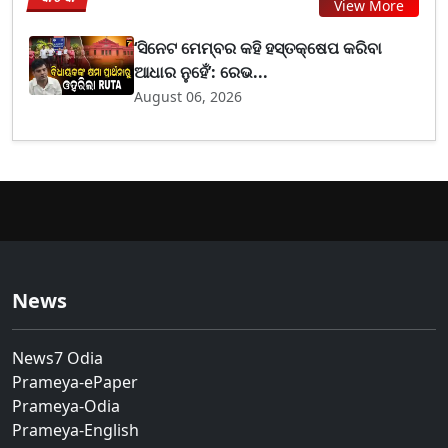
View More
‘ସିନେଟ ମେମ୍ବର କହି ହସ୍ତକ୍ଷେପ କରିବା
ଆଧାର ନୁହେଁ’: ରେଭ...
August 06, 2026
News
News7 Odia
Prameya-ePaper
Prameya-Odia
Prameya-English