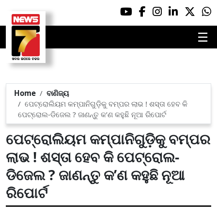
☰
Home
ବାଣିଜ୍ୟ
ପେଟ୍ରୋଲିୟମ କମ୍ପାନିଗୁଡ଼ିକୁ ବମ୍ପର ଲାଭ ! ଶସ୍ତା ହେବ କି
ପେଟ୍ରୋଲ-ଡିଜେଲ ? ଜାଣନ୍ତୁ କ’ଣ କହୁଛି ନୂଆ ରିପୋର୍ଟ
ପେଟ୍ରୋଲିୟମ କମ୍ପାନିଗୁଡ଼ିକୁ ବମ୍ପର
ଲାଭ ! ଶସ୍ତା ହେବ କି ପେଟ୍ରୋଲ-
ଡିଜେଲ ? ଜାଣନ୍ତୁ କ’ଣ କହୁଛି ନୂଆ
ରିପୋର୍ଟ