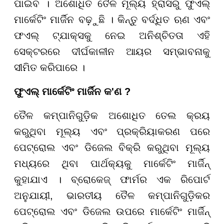
ପାଇବ । ଅଶୋଧିତ ତୈଳ ମୂଲ୍ୟ ହ୍ରାସରୁ ଫୁଏଲ୍
ମାର୍କେଟିଂ ମାର୍ଜିନ ବଢ଼ୁଛି । କିନ୍ତୁ ବର୍ଦ୍ଧିତ ଋଣ ଏବଂ
ଫଏଲ୍ ଟ୍ଯାକ୍ସକୁ ନେଇ ଅନିଶ୍ଚିତତା ଏହି
ସେକ୍ଟରରେ ଦୀର୍ଘକାଳୀନ ଆୟର ସମ୍ଭାବନାକୁ
ସୀମିତ କରିପାରେ ।
ଫୁଏଲ୍ ମାର୍କେଟିଂ ମାର୍ଜିନ କ'ଣ ?
ତୈଳ କମ୍ପାନିଗୁଡ଼ିକ ଅଶୋଧିତ ତେଲ କ୍ରୟ
କରୁଥିବା ମୂଲ୍ୟ ଏବଂ ପ୍ରକ୍ରିୟାକରଣ ପରେ
ପେଟ୍ରୋଲ ଏବଂ ଡିଜେଲ ବିକ୍ରି କରୁଥିବା ମୂଲ୍ୟ
ମଧ୍ୟରେ ଥିବା ପାର୍ଥକ୍ୟକୁ ମାର୍କେଟିଂ ମାର୍ଜିନ୍
କୁହାଯାଏ । ବ୍ରୋକେଜ୍ ଫାର୍ମର ଏକ ରିପୋର୍ଟ
ଅନୁଯାୟୀ, ଭାରତୀୟ ତୈଳ କମ୍ପାନିଗୁଡ଼ିକର
ପେଟ୍ରୋଲ ଏବଂ ଡିଜେଲ ଉପରେ ମାର୍କେଟିଂ ମାର୍ଜିନ୍