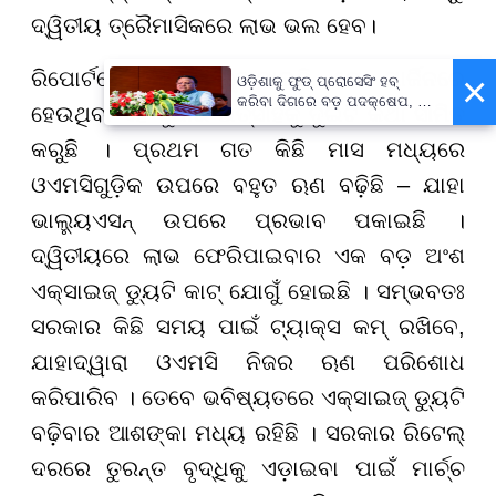
ଦ୍ୱିତୀୟ ତ୍ରୈମାସିକରେ ଲାଭ ଭଲ ହେବ।
ରିପୋର୍ଟରେ ଆହୁରି କୁହାଯାଇଛି ଯେ ମାର୍ଜିନରେ
×
ଓଡ଼ିଶାକୁ ଫୁଡ୍ ପ୍ରୋସେସିଂ ହବ୍
କରିବା ଦିଗରେ ବଡ଼ ପଦକ୍ଷେପ, ୪୨
ହେଉଥିବା ଏହି ସୁଧାର ଉତ୍ସାହକୁ ଦୁଇଟି କଥା ସୀମିତ
ହଜାରରୁ ଅଧିକ ନିଯୁକ୍ତି ସୁଯୋଗ
କରୁଛି । ପ୍ରଥମ ଗତ କିଛି ମାସ ମଧ୍ୟରେ
ଓଏମସିଗୁଡ଼ିକ ଉପରେ ବହୁତ ଋଣ ବଢ଼ିଛି – ଯାହା
ଭାଲ୍ୟୁଏସନ୍ ଉପରେ ପ୍ରଭାବ ପକାଇଛି ।
ଦ୍ୱିତୀୟରେ ଲାଭ ଫେରିପାଇବାର ଏକ ବଡ଼ ଅଂଶ
ଏକ୍ସାଇଜ୍ ଡ୍ୟୁଟି କାଟ୍ ଯୋଗୁଁ ହୋଇଛି । ସମ୍ଭବତଃ
ସରକାର କିଛି ସମୟ ପାଇଁ ଟ୍ୟାକ୍ସ କମ୍ ରଖିବେ,
ଯାହାଦ୍ୱାରା ଓଏମସି ନିଜର ଋଣ ପରିଶୋଧ
କରିପାରିବ । ତେବେ ଭବିଷ୍ୟତରେ ଏକ୍ସାଇଜ୍ ଡ୍ୟୁଟି
ବଢ଼ିବାର ଆଶଙ୍କା ମଧ୍ୟ ରହିଛି । ସରକାର ରିଟେଲ୍
ଦରରେ ତୁରନ୍ତ ବୃଦ୍ଧିକୁ ଏଡ଼ାଇବା ପାଇଁ ମାର୍ଚ୍ଚ