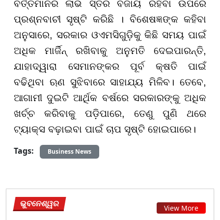
ବର୍ତ୍ତମାନର ଲାଭ ସ୍ତର ବଜାୟ ରହିବା ଉପରେ
ପ୍ରଶ୍ନବାଚୀ ସୃଷ୍ଟି କରିଛି । ବିଶେଷଜ୍ଞଙ୍କ କହିବା
ଅନୁସାରେ, ସରକାର ଓଏମସିଗୁଡ଼ିକୁ କିଛି ସମୟ ପାଇଁ
ଅଧିକ ମାର୍ଜିନ୍ ରଖିବାକୁ ଅନୁମତି ଦେଇପାରନ୍ତି,
ଯାହାଦ୍ୱାରା ସେମାନଙ୍କର ପୂର୍ବ କ୍ଷତି ପାଇଁ
ବଢିଥିବା ଋଣ ସୁଝିବାରେ ସାହାଯ୍ୟ ମିଳିବ। ତେବେ,
ଆଗାମୀ ଦୁଇଟି ଆର୍ଥିକ ବର୍ଷରେ ସରକାରଙ୍କୁ ଅଧିକ
ଖର୍ଚ୍ଚ କରିବାକୁ ପଡ଼ିପାରେ, ତେଣୁ ପୁଣି ଥରେ
ଟ୍ୟାକ୍ସ ବଢ଼ାଇବା ପାଇଁ ଚାପ ସୃଷ୍ଟି ହୋଇପାରେ।
Tags:
Business News
ଭୁବନେଶ୍ୱର
View More