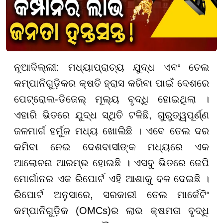
ନୂଆଦିଲ୍ଲୀ: ମଧ୍ୟାପ୍ରାଚ୍ୟ ଯୁଦ୍ଧ ଏବଂ ତେଲ
କମ୍ପାନିଗୁଡ଼ିକର କ୍ଷତି ହ୍ରାସ କରିବା ପାଇଁ ଦେଶରେ
ପେଟ୍ରୋଲ-ଡିଜେଲ୍ ମୂଲ୍ୟ ବୃଦ୍ଧି ହୋଇଥିଲା ।
ଏହାରି ଭିତରେ ଯୁଦ୍ଧ ସ୍ଥିତି ଟଳିଛି, ଗୁରୁତ୍ୱପୂର୍ଣ୍ଣ
ଜଳମାର୍ଗ ହର୍ମୁଜ ମଧ୍ୟ ଖୋଲିଛି । ଏବେ ତେଲ ଦର
କମିବା ନେଇ ଦେଶବାସୀଙ୍କ ମଧ୍ୟରେ ଏକ
ଆଲୋଚନା ଆରମ୍ଭ ହୋଇଛି । ଏସବୁ ଭିତରେ ଜେପି
ମୋର୍ଗାନର ଏକ ରିପୋର୍ଟ ଏହି ଆଶାକୁ ବଳ ଦେଇଛି ।
ରିପୋର୍ଟ ଅନୁସାରେ, ସରକାରୀ ତେଲ ମାର୍କେଟିଂ
କମ୍ପାନିଗୁଡ଼ିକ (OMCs)ର ଲାଭ କ୍ଷମତା ବୃଦ୍ଧି