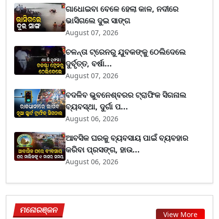
ଗାଧୋଇବା ବେଳେ ହେଲା କାଳ, ନଦୀରେ
ଭାସିଗଲେ ଦୁଇ ସାଙ୍ଗ
August 07, 2026
ଚଳନ୍ତା ଟ୍ରେନରୁ ଯୁବକଙ୍କୁ ଠେଲିଦେଲେ
ଦୁର୍ବୃତ୍ତ, ବର୍ଷା...
August 07, 2026
ବଦଳିବ ଭୁବନେଶ୍ବରର ଟ୍ରାଫିକ ସିଗନାଲ
ବ୍ୟବସ୍ଥା, ଦୁର୍ଗା ପ...
August 06, 2026
ଆବସିକ ଘରକୁ ବ୍ୟବସାୟ ପାଇଁ ବ୍ୟବହାର
କରିବା ପ୍ରସଙ୍ଗ, ହାଉ...
August 06, 2026
ମନୋରଞ୍ଜନ
View More