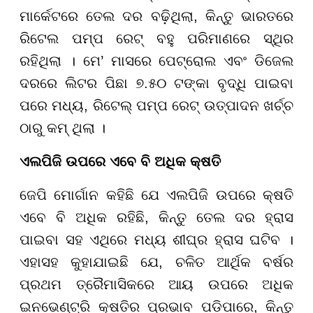
ମାର୍କେଟରେ ତେଲ ଦର ବଢ଼ିଥିଲା, କିନ୍ତୁ ଭାରତରେ
ରିଟେଲ ପମ୍ପ ରେଟ୍ ବହୁ ପରିମାଣରେ ସ୍ଥିର
ରହିଥିଲା । ମେ’ ମାସରେ ପେଟ୍ରୋଲ ଏବଂ ଡିଜେଲ
ଦରରେ ଲିଟର ପିଛା ୭.୫୦ ଟଙ୍କା ବୃଦ୍ଧି ପାଇବା
ପରେ ମଧ୍ୟ, ରିଟେଲ୍ ପମ୍ପ ରେଟ୍ ଉତ୍ପାଦନ ଖର୍ଚ୍ଚ
ଠାରୁ କମ୍ ଥିଲା ।
ଏଲପିଜି ଉପରେ ଏବେ ବି ଅଧିକ କ୍ଷତି
ଜେପି ମୋର୍ଗାନ କହିଛି ଯେ ଏଲପିଜି ଉପରେ କ୍ଷତି
ଏବେ ବି ଅଧିକ ରହିଛି, କିନ୍ତୁ ତେଲ ଦର ହ୍ରାସ
ପାଇବା ସହ ଏଥିରେ ମଧ୍ୟ ଶୀଘ୍ର ହ୍ରାସ ଘଟିବ ।
ଏହାସହ କୁହାଯାଇଛି ଯେ, ଚଳିତ ଆର୍ଥିକ ବର୍ଷର
ପ୍ରଥମ ତ୍ରୈମାସିକରେ ଆୟ ଉପରେ ଅଧିକ
ଇନଭେଣ୍ଟ୍ରି କ୍ଷତିର ପ୍ରଭାବ ପଡ଼ିପାରେ, କିନ୍ତୁ