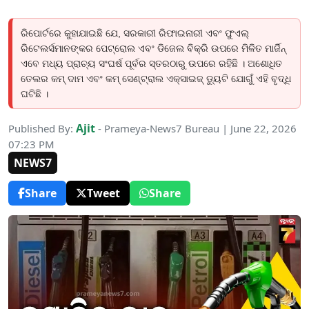
ରିପୋର୍ଟରେ କୁହାଯାଇଛି ଯେ, ସରକାରୀ ରିଫାଇନାରୀ ଏବଂ ଫୁଏଲ୍
ରିଟେଲର୍ସମାନଙ୍କର ପେଟ୍ରୋଲ ଏବଂ ଡିଜେଲ ବିକ୍ରି ଉପରେ ମିଳିତ ମାର୍ଜିନ୍
ଏବେ ମଧ୍ୟ ପ୍ରାଚ୍ୟ ସଂଘର୍ଷ ପୂର୍ବର ସ୍ତରଠାରୁ ଉପରେ ରହିଛି । ଅଶୋଧିତ
ତେଲର କମ୍ ଦାମ ଏବଂ କମ୍ ସେଣ୍ଟ୍ରାଲ ଏକ୍ସାଇଜ୍ ଡ୍ୟୁଟି ଯୋଗୁଁ ଏହି ବୃଦ୍ଧି
ଘଟିଛି ।
Ajit
Published By:
- Prameya-News7 Bureau | June 22, 2026
07:23 PM
NEWS7
Share
Tweet
Share