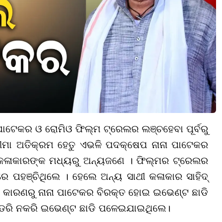
 ପାଟେକର ଓ ରୋମିଓ ଫିଲ୍ମ
ଟ୍ରେଲର ଲଞ୍ଚ
ହେବା ପୂର୍ବରୁ
ୀମା ଅତିକ୍ରମ ହେତୁ ଏଭଳି ପଦକ୍ଷେପ ନାନା ପାଟେକର
 କଳାକାରଙ୍କ ମଧ୍ୟରୁ ଅନ୍ୟଜଣେ । ଫିଲ୍ମର ଟ୍ରେଲର
ପହଞ୍ଚିଥିଲେ । ହେଲେ ଅନ୍ୟ ସାଥୀ କଳାକାର ସାହିଦ୍
େବା କାରଣରୁ ନାନା ପାଟେକର ବିରକ୍ତ ହୋଇ ଇଭେଣ୍ଟ ଛାଡି
ର ଡେରି ନକରି ଇଭେଣ୍ଟ ଛାଡି ପଳେଇଯାଇଥିଲେ।