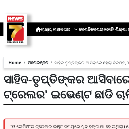
ରାଜ୍ୟ
ମହାନଗର
ଦେଶ
ବିଦେଶ
ରାଜନୀତି
ଶିକ୍ଷା 
Home
ମନୋରଞ୍ଜନ
ସାହିଦ-ତୃପ୍ତିଙ୍କର ଆସିବାରେ ହେଲା ବିଳମ୍ବ
ସାହିଦ-ତୃପ୍ତିଙ୍କର ଆସିବାରେ
ଟ୍ରେଲର' ଇଭେଣ୍ଟ ଛାଡି ଚ
"ଓ ରୋମିଓ"ର ଟ୍ରେଲର ଲଞ୍ଚ ସମୟରେ ଖୁବ ହଙ୍ଗାମା ହୋଇଥିଲା। 