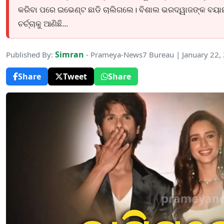
କରିବା ପରେ ଇଭେଣ୍ଟ ଛାଡି ଚାଲିଗଲେ। ବିଶାଲ ଭରଦ୍ୱାଜଙ୍କ ବୟା
ଚର୍ଚ୍ଚାକୁ ଆଣିଛି...
Simran
Published By:
- Prameya-News7 Bureau | January 22,
Share
Tweet
Share