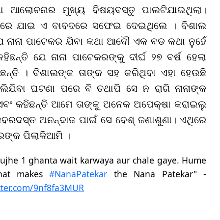
 ଆଲୋଚନାର ମୁଖ୍ୟ ବିଷୟବସ୍ତୁ ପାଲଟିଯାଇଥିଲା।
ଚ ଉପରେ ଯାଇ ଏ ବାବଦରେ ସଫେଇ ଦେଇଥିଲେ । ବିଶାଲ
ଯେ ନାନା ପାଟେକର ଯିବା କଥା ଆଦୌ ଏକ ବଡ କଥା ନୁହେଁ
ଛନ୍ତି ଯେ ନାନା ପାଟେକରଙ୍କୁ ଦୀର୍ଘ ୨୭ ବର୍ଷ ହେଲା
ିଛନ୍ତି । ବିଶାଲଙ୍କ ତାଙ୍କ ସହ କରିଥିବା ଏହା ହେଉଛି
ିଯିବା ଘଟଣା ପରେ ବି ତଥାପି ସେ ନ ରାଗି ନାନାଙ୍କ
ି ଏବଂ କହିଛନ୍ତି ଆମେ ତାଙ୍କୁ ଅନେକ ଅପେକ୍ଷା କରାଇଲୁ
ି ଜବରଦସ୍ତ ଅନନ୍ଦାଜ ପାଇଁ ସେ ବେଶ୍ ଜଣାଶୁଣା। ଏଥିରେ
ରଙ୍କ ପିଲାଳିଆମି ।
mujhe 1 ghanta wait karwaya aur chale gaye. Hume
what makes
#NanaPatekar
the Nana Patekar" -
itter.com/9nf8fa3MUR