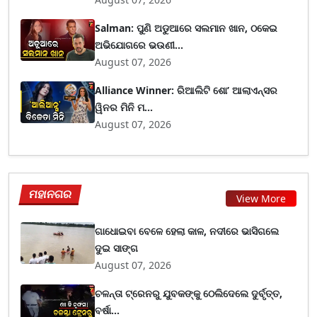
Salman: ପୁଣି ଅଡୁଆରେ ସଲମାନ ଖାନ, ଠକେଇ
ଅଭିଯୋଗରେ ଭଉଣୀ...
August 07, 2026
Alliance Winner: ରିଆଲିଟି ଶୋ’ ଆଲାଏନ୍ସର
ୱିନର ମିନି ମ...
August 07, 2026
ମହାନଗର
View More
ଗାଧୋଇବା ବେଳେ ହେଲା କାଳ, ନଦୀରେ ଭାସିଗଲେ
ଦୁଇ ସାଙ୍ଗ
August 07, 2026
ଚଳନ୍ତା ଟ୍ରେନରୁ ଯୁବକଙ୍କୁ ଠେଲିଦେଲେ ଦୁର୍ବୃତ୍ତ,
ବର୍ଷା...