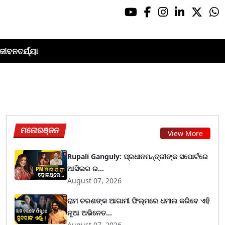
ଜୀବନଚର୍ଯ୍ୟା
ମନୋରଞ୍ଜନ
View More
Rupali Ganguly: ପ୍ରଧାନମନ୍ତ୍ରୀଙ୍କ ସପୋର୍ଟରେ
ଆସିଲର ର...
August 07, 2026
ରାମ ଚରଣଙ୍କ ଆଗାମୀ ଫିଲ୍ମରେ ଧମାଲ କରିବେ ଏହି
ନୂଆ ଅଭିନେତ...
August 07, 2026