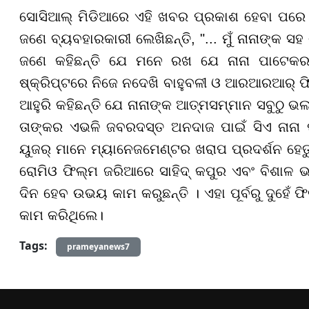
ସୋସିଆଲ୍ ମିଡିଆରେ ଏହି ଖବର ପ୍ରକାଶ ହେବା ପରେ ନା
ଜଣେ ବ୍ୟବହାରକାରୀ ଲେଖିଛନ୍ତି, "... ମୁଁ ନାନାଙ୍କ ସହ 
ଜଣେ କହିଛନ୍ତି ଯେ ମନେ ରଖ ଯେ ନାନା ପାଟେକର 
ଷ୍କ୍ରିପ୍ଟରେ ନିଜେ ନଦେଖି ବାହୁବଳୀ ଓ ଆରଆରଆର୍ ଫ
ଆହୁରି କହିଛନ୍ତି ଯେ ନାନାଙ୍କ ଆତ୍ମସମ୍ମାନ ସବୁଠୁ ଭଲ।
ତାଙ୍କର ଏଭଳି ଜବରଦସ୍ତ ଅନଦାଜ ପାଇଁ ସିଏ ନାନା ପ
ୟୁଜର୍ ମାନେ ମ୍ୟାନେଜମେଣ୍ଟର ଖରାପ ପ୍ରଦର୍ଶନ ହେତୁ
ରୋମିଓ ଫିଲ୍ମ ଜରିଆରେ ସାହିଦ୍ କପୁର ଏବଂ ବିଶାଳ
ଦିନ ହେବ ଉଭୟ କାମ କରୁଛନ୍ତି । ଏହା ପୂର୍ବରୁ ଦୁହେ
କାମ କରିଥିଲେ।
Tags:
prameyanews7