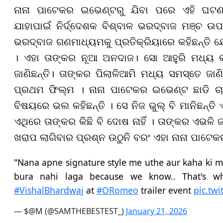
ନାନା ପାଟେକର ଇଭେଣ୍ଟରୁ ଯିବା ପରେ ଏହି ଘଟଣା
ଯାହାପାଇଁ ନିର୍ଦ୍ଦେଶକ ବିଶ୍ବାଳ ଭରଦ୍ବାଜ ମଞ୍
ଭରଦ୍ବାଜ ଗଣମାଧ୍ୟମକୁ ପ୍ରତିକ୍ରିୟାରେ କହିଛନ୍ତି 
। ଏହା ତାଙ୍କର ନୂଆ ଅନଦାଜ। ସୋ ଆହୁରି ମଧ୍ୟ କହି
ଜାଣିଛନ୍ତି। ତାଙ୍କର ପିଲାଳିଆମି ମଧ୍ୟ ସମସ୍ତେ ଜାଣ
ପ୍ରଥମ ଫିଲ୍ମ । ନାନା ପାଟେକର ଇଭେଣ୍ଟ ଛାଡି ଚାଲ
ବିଷୟରେ ଭଲ କହିଛନ୍ତି । ସେ ନିଜ ଭୁଲ୍ ବି ମାନିଛନ୍ତ
ଏଥିରେ ତାଙ୍କର କିଛି ବି ଦୋଷ ନାହିଁ । ତାଙ୍କର ଏଭଳ
ଖରାପ ଲାଗିବାର ପ୍ରଶ୍ନ ଉଠୁନି ବରଂ ଏହା ନାନା ପାଟେକ
"Nana apne signature style me uthe aur kaha ki 
bura nahi laga because we know.. That's 
#VishalBhardwaj
at
#ORomeo
trailer event
pic.tw
— $@M (@SAMTHEBESTEST_)
January 21, 2026