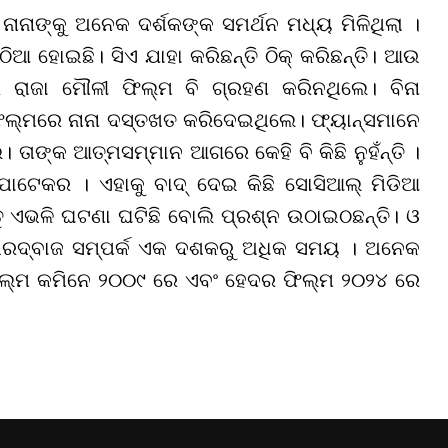
ନାଙ୍କୁ ଅନେକ ଦର୍ଶକଙ୍କ ସମର୍ଥନ ମଧ୍ୟ ମିଳିଥିଲା ।
ଠିଆ ହୋଇଛି। ସିଏ ଯାହା କରିଛନ୍ତି ଠିକ୍ କରିଛନ୍ତି। ଆଉ
ରାଜା ମୌଳୀ ଫିଲ୍ମ ବି ଗ୍ରହଣ କରିନଥିଲେ। ବିନା
ିଲ୍ମରେ ନାନା ଦସ୍ତଖତ କରିଦେଇଥିଲେ। ଫ୍ୟାନ୍ସମାନେ
 ତାଙ୍କ ଆତ୍ମସମ୍ମାନ ଆଗରେ କେହି ବି କିଛି ନୁହଁନ୍ତି ।
ାଟେକର । ଏହାକୁ ବାଦ୍ ଦେଇ କିଛି ସୋସିଆଲ୍ ମିଡିଆ
 ଏଭଳି ଘଟଣା ଘଟିଛି ବୋଲି ପ୍ରଶ୍ନ ଉଠାଇଠଛନ୍ତି। ଓ
 ଭରଦ୍ବାଜ ସମ୍ପର୍କ ଏକ ଦଶକରୁ ଅଧିକ ସମୟ । ଅନେକ
ଁ ଫିଲ୍ମ କମିନେ ୨୦୦୯ ରେ ଏବଂ ହେଦର ଫିଲ୍ମ ୨୦୨୪ ରେ