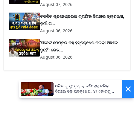
August 07, 2026
ବଦଳିବ ଭୁବନେଶ୍ବରର ଟ୍ରାଫିକ ସିଗନାଲ ବ୍ୟବସ୍ଥା,
ଦୁର୍ଗା ପ...
August 06, 2026
‘ସିନେଟ ମେମ୍ବର କହି ହସ୍ତକ୍ଷେପ କରିବା ଆଧାର
ନୁହେଁ’: ରେଭ...
August 06, 2026
×
ଓଡ଼ିଶାକୁ ଫୁଡ୍ ପ୍ରୋସେସିଂ ହବ୍ କରିବା
ଦିଗରେ ବଡ଼ ପଦକ୍ଷେପ, ୪୨ ହଜାରରୁ
ଅଧିକ ନିଯୁକ୍ତି ସୁଯୋଗ