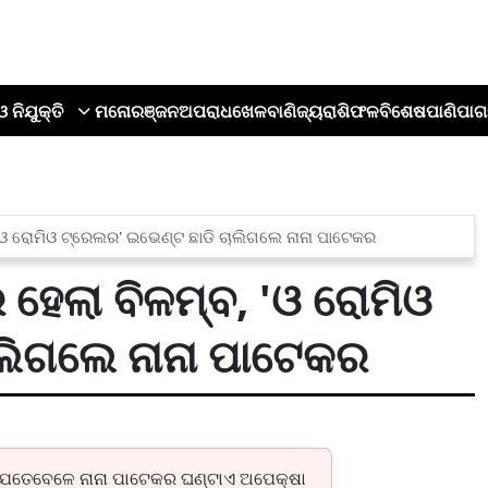
ଓ ନିଯୁକ୍ତି
ମନୋରଞ୍ଜନ
ଅପରାଧ
ଖେଳ
ବାଣିଜ୍ୟ
ରାଶିଫଳ
ବିଶେଷ
ପାଣିପାଗ
, 'ଓ ରୋମିଓ ଟ୍ରେଲର' ଇଭେଣ୍ଟ ଛାଡି ଚାଲିଗଲେ ନାନା ପାଟେକର
 ହେଲା ବିଳମ୍ବ, 'ଓ ରୋମିଓ
ାଲିଗଲେ ନାନା ପାଟେକର
ଯେତେବେଳେ ନାନା ପାଟେକର ଘଣ୍ଟାଏ ଅପେକ୍ଷା