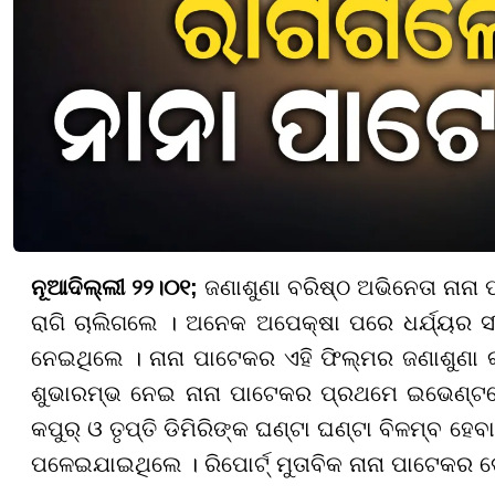
ନୂଆଦିଲ୍ଲୀ ୨୨।୦୧;
ଜଣାଶୁଣା ବରିଷ୍ଠ ଅଭିନେତା ନାନା
ରାଗି ଚାଲିଗଲେ । ଅନେକ ଅପେକ୍ଷା ପରେ ଧର୍ଯ୍ୟର ସ
ନେଇଥିଲେ । ନାନା ପାଟେକର ଏହି ଫିଲ୍ମର ଜଣାଶୁଣା
ଶୁଭାରମ୍ଭ ନେଇ ନାନା ପାଟେକର ପ୍ରଥମେ ଇଭେଣ୍ଟରେ 
କପୁର୍ ଓ ତୃପ୍ତି ଡିମିରିଙ୍କ ଘଣ୍ଟା ଘଣ୍ଟା ବିଳମ୍ବ ହ
ପଳେଇଯାଇଥିଲେ । ରିପୋର୍ଟ୍ ମୁତାବିକ ନାନା ପାଟେକ