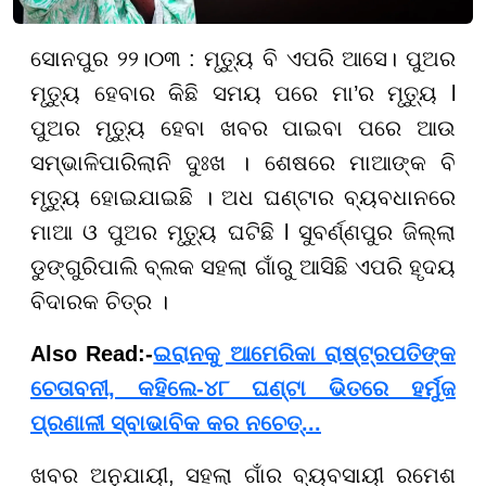
ସୋନପୁର ୨୨।୦୩ : ମୃତ୍ୟୁ ବି ଏପରି ଆସେ। ପୁଅର
ମୃତ୍ୟୁ ହେବାର କିଛି ସମୟ ପରେ ମା’ର ମୃତ୍ୟୁ l
ପୁଅର ମୃତ୍ୟୁ ହେବା ଖବର ପାଇବା ପରେ ଆଉ
ସମ୍ଭାଳିପାରିଲାନି ଦୁଃଖ । ଶେଷରେ ମାଆଙ୍କ ବି
ମୃତ୍ୟୁ ହୋଇଯାଇଛି । ଅଧ ଘଣ୍ଟାର ବ୍ୟବଧାନରେ
ମାଆ ଓ ପୁଅର ମୃତ୍ୟୁ ଘଟିଛି l ସୁବର୍ଣ୍ଣପୁର ଜିଲ୍ଲା
ଡୁଙ୍ଗୁରିପାଲି ବ୍ଲକ ସହଲା ଗାଁରୁ ଆସିଛି ଏପରି ହୃଦୟ
ବିଦାରକ ଚିତ୍ର ।
Also Read:-
ଇରାନକୁ ଆମେରିକା ରାଷ୍ଟ୍ରପତିଙ୍କ
ଚେତାବନୀ, କହିଲେ-୪୮ ଘଣ୍ଟା ଭିତରେ ହର୍ମୁଜ
ପ୍ରଣାଳୀ ସ୍ବାଭାବିକ କର ନଚେତ୍‌...
ଖବର ଅନୁଯାୟୀ, ସହଲା ଗାଁର ବ୍ୟବସାୟୀ ରମେଶ