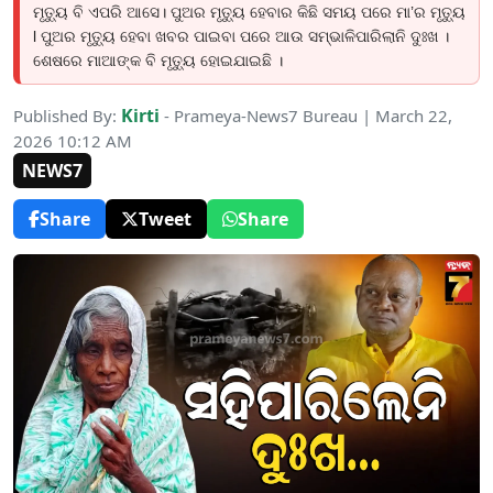
ମୃତ୍ୟୁ ବି ଏପରି ଆସେ। ପୁଅର ମୃତ୍ୟୁ ହେବାର କିଛି ସମୟ ପରେ ମା’ର ମୃତ୍ୟୁ
l ପୁଅର ମୃତ୍ୟୁ ହେବା ଖବର ପାଇବା ପରେ ଆଉ ସମ୍ଭାଳିପାରିଲାନି ଦୁଃଖ ।
ଶେଷରେ ମାଆଙ୍କ ବି ମୃତ୍ୟୁ ହୋଇଯାଇଛି ।
Kirti
Published By:
- Prameya-News7 Bureau | March 22,
2026 10:12 AM
NEWS7
Share
Tweet
Share