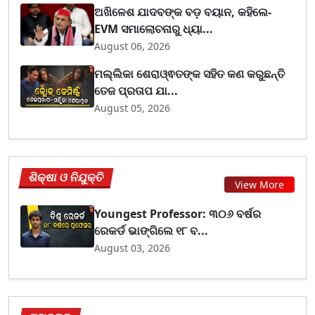
ଅଖିଳେଶ ଯାଦବଙ୍କ ବଡ଼ ବୟାନ, କହିଲେ-
EVM ସମାଲୋଚନାରୁ ଧ୍ୟା...
August 06, 2026
ମଲ୍ଲିକା ଶେରାଓ୍ଵତଙ୍କ ସହିତ କଣ କରୁଛନ୍ତି
ତେଜ ପ୍ରତାପ ଯା...
August 05, 2026
ଶିକ୍ଷା ଓ ନିଯୁକ୍ତି
View More
Youngest Professor: ୩୦୬ ବର୍ଷର
ରେକର୍ଡ ଭାଙ୍ଗିଲେ ୧୮ ବ...
August 03, 2026