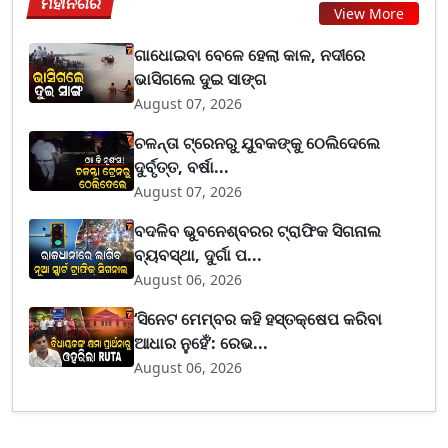
ମହାନଗର
View More
ଗାଧୋଇବା ବେଳେ ହେଲା କାଳ, ନଦୀରେ
ଭାସିଗଲେ ଦୁଇ ସାଙ୍ଗ
August 07, 2026
ଚଳନ୍ତା ଟ୍ରେନରୁ ଯୁବକଙ୍କୁ ଠେଲିଦେଲେ
ଦୁର୍ବୃତ୍ତ, ବର୍ଷା...
August 07, 2026
ବଦଳିବ ଭୁବନେଶ୍ବରର ଟ୍ରାଫିକ ସିଗନାଲ
ବ୍ୟବସ୍ଥା, ଦୁର୍ଗା ପ...
August 06, 2026
‘ସିନେଟ ମେମ୍ବର କହି ହସ୍ତକ୍ଷେପ କରିବା
ଆଧାର ନୁହେଁ’: ରେଭ...
August 06, 2026