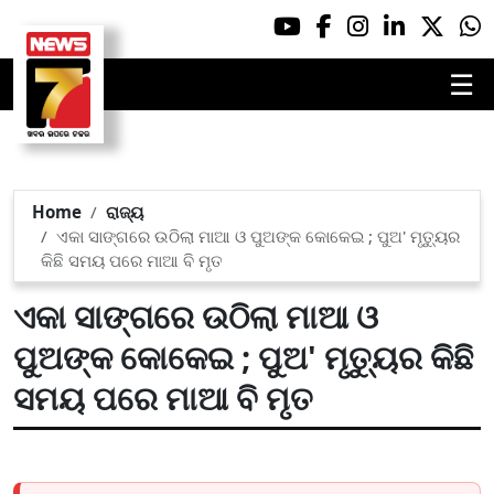
☰
Home
ରାଜ୍ୟ
ଏକା ସାଙ୍ଗରେ ଉଠିଲା ମାଆ ଓ ପୁଅଙ୍କ କୋକେଇ ; ପୁଅ' ମୃତ୍ୟୁର
କିଛି ସମୟ ପରେ ମାଆ ବି ମୃତ
ଏକା ସାଙ୍ଗରେ ଉଠିଲା ମାଆ ଓ
ପୁଅଙ୍କ କୋକେଇ ; ପୁଅ' ମୃତ୍ୟୁର କିଛି
ସମୟ ପରେ ମାଆ ବି ମୃତ