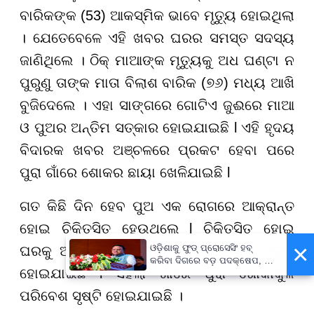
ବାରିକଙ୍କ (53) ଆକସ୍ମିକ ଭାବେ ମୃତ୍ୟୁ ହୋଇଥିଲା
। ଯେତେବେଳେ ଏହି ଖବର ଘରର ସମସ୍ତ ସଦସ୍ୟ
ଜାଣିଥିଲେ । ଠିକ୍ ମାଆଙ୍କ ମୃତ୍ୟୁକୁ ଅଧ ଘଣ୍ଟା ନ
ପୁରୁଣୁ ତାଙ୍କ ମାତା ବିଲାଶ ବାରିକ (୭୬) ମଧ୍ୟ ଆଖି
ବୁଜିଦେଲେ । ଏହା ସାଙ୍ଗରେ ଗୋଟିଏ ଜୁଈରେ ମାଆ
ଓ ପୁଅର ଅନ୍ତିମ ସତ୍କାର ହୋଇଯାଇଛି l ଏହି ହୃଦୟ
ବିଦାରକ ଖବର ଅଞ୍ଚଳରେ ପ୍ରକଟ ହେବା ପରେ
ପୁରା ଗାଁରେ ଶୋକର ଛାୟା ଖେଳିଯାଇଛି l
ଗତ କିଛି ଦିନ ହେବ ପୁଅ ଏକ ରୋଗରେ ଆକ୍ରାନ୍ତ
ହୋଇ ଚିକିତ୍ସିତ ହେଉଥିଲେ l ଚିକିତ୍ସିତ ହୋଇ
×
ଓଡ଼ିଶାକୁ ଫୁଡ୍ ପ୍ରୋସେସିଂ ହବ୍
ଘରକୁ ଆସିଥିଲେ । ହେଲେ ଏବେ ତାଙ୍କର ମୃତ୍ୟୁ
କରିବା ଦିଗରେ ବଡ଼ ପଦକ୍ଷେପ, ୪୨
ହୋଇଯାଇଛି l ସହଲା ଗାଁରେ ପୁରା ଶୋକାକୁଳ
ହଜାରରୁ ଅଧିକ ନିଯୁକ୍ତି ସୁଯୋଗ
ପରିବେଶ ସୃଷ୍ଟି ହୋଇଯାଇଛି ।