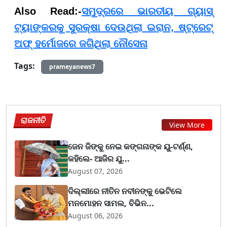
Also Read:-
ସମୁଦ୍ରରେ ଭାରତୀୟ ଗ୍ୟାସ୍
ଟ୍ୟାଙ୍କରକୁ ସୁରକ୍ଷା ଦେଉଥିଲା ଇରାନ, ଷ୍ଟ୍ରେଟ୍
ଅଫ୍ ହର୍ମୋଜରେ ଜଗିଥିଲା ନୌସେନା
Tags:
prameyanews7
ରାଜନୀତି
View More
ଜେନ ଜିଙ୍କୁ ନେଇ କଙ୍ଗନାଙ୍କ ୟୁ-ଟର୍ଣ୍ଣ,
କହିଲେ- ଆଜିର ଯୁ...
August 07, 2026
ଦିଲ୍ଲୀରେ ନୀତିନ ନବୀନଙ୍କୁ ଭେଟିଲେ
ମନମୋହନ ସାମଲ, ବିଭିନ...
August 06, 2026