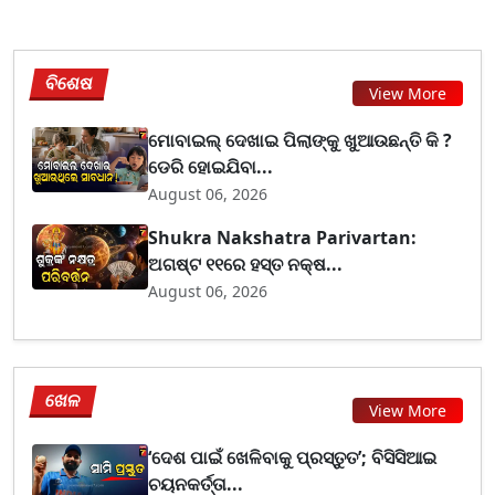
ବିଶେଷ
View More
ମୋବାଇଲ୍ ଦେଖାଇ ପିଲାଙ୍କୁ ଖୁଆଉଛନ୍ତି କି ?
ଡେରି ହୋଇଯିବା...
August 06, 2026
Shukra Nakshatra Parivartan:
ଅଗଷ୍ଟ ୧୧ରେ ହସ୍ତ ନକ୍ଷ...
August 06, 2026
ଖେଳ
View More
‘ଦେଶ ପାଇଁ ଖେଳିବାକୁ ପ୍ରସ୍ତୁତ’; ବିସିସିଆଇ
ଚୟନକର୍ତ୍ତା...