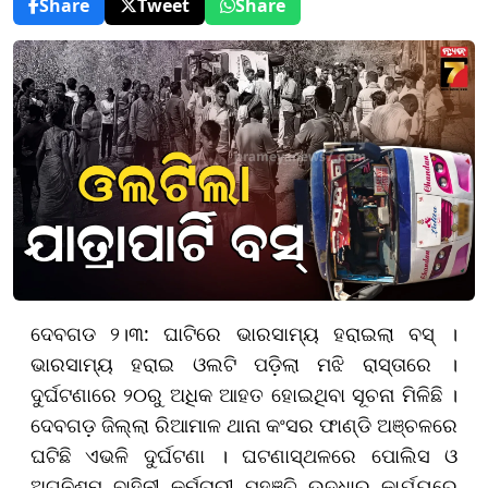
Share
Tweet
Share
ଦେବଗଡ ୨।୩: ଘାଟିରେ ଭାରସାମ୍ୟ ହରାଇଲା ବସ୍ ।
ଭାରସାମ୍ୟ ହରାଇ ଓଲଟି ପଡ଼ିଲା ମଝି ରାସ୍ତାରେ ।
ଦୁର୍ଘଟଣାରେ ୨୦ରୁ ଅଧିକ ଆହତ ହୋଇଥିବା ସୂଚନା ମିଳିଛି ।
ଦେବଗଡ଼ ଜିଲ୍ଲା ରିଆମାଳ ଥାନା କଂସର ଫାଣ୍ଡି ଅଞ୍ଚଳରେ
ଘଟିଛି ଏଭଳି ଦୁର୍ଘଟଣା । ଘଟଣାସ୍ଥଳରେ ପୋଲିସ ଓ
ଅଗ୍ନିଶମ ବାହିନୀ କର୍ମଚାରୀ ପହଞ୍ଚି ଉଦ୍ଧାର କାର୍ଯ୍ୟରେ