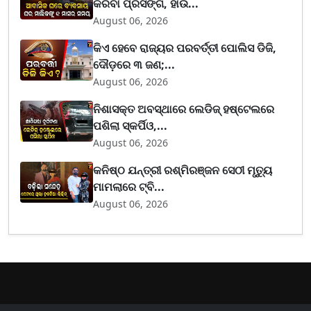
କରିବା ପ୍ରସଙ୍ଗ, ହାଉ...
August 06, 2026
କିଏ ହେବେ ରାଜ୍ୟର ପରବର୍ତ୍ତୀ ପୋଲିସ ଡିଜି,
ଦୌଡ଼ରେ ୩ ଜଣ;...
August 06, 2026
ନିଶାସକ୍ତ ଅବସ୍ଥାରେ ଲେଡିଜ୍‌ ହଷ୍ଟେଲରେ
ପଶିଲା ସ୍କର୍ପିଓ,...
August 06, 2026
କନିଷ୍ଠ ଯନ୍ତ୍ରୀ ରଶ୍ମିରଞ୍ଜନ ସେଠୀ ମୃତ୍ୟୁ
ମାମଲାରେ ଟ୍ବି...
August 06, 2026