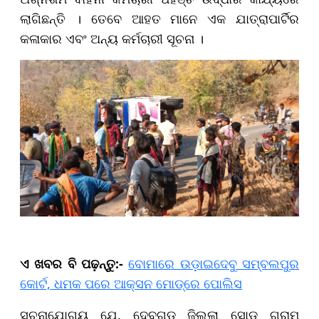
ଲାଗିଛନ୍ତି । ତେବେ ଆହତ ମାନେ ଏକ ଯାତ୍ରାପାର୍ଟିର
କଳାକାର ଏବଂ ଅନ୍ୟ କର୍ମଚାରୀ ସୂଚନା ।
ଏ ଖବର ବି ପଢ଼ନ୍ତୁ:-
ବୋମାରେ ଉଡ଼ାଇଦେବୁ ସମ୍ବଲପୁର
କୋର୍ଟ, ଧମକ ପରେ ଆକ୍ସନ ମୋଡ୍‌ରେ ପୋଲିସ
ସୂଚନାଯୋଗ୍ୟ ଯେ, ଦେବଗଡ଼ ଜିଲ୍ଲା ସୋଡ଼ ଗ୍ରାମ