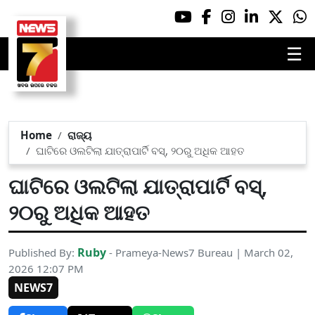
☰
Home
ରାଜ୍ୟ
ଘାଟିରେ ଓଲଟିଲା ଯାତ୍ରାପାର୍ଟି ବସ୍, ୨୦ରୁ ଅଧିକ ଆହତ
ଘାଟିରେ ଓଲଟିଲା ଯାତ୍ରାପାର୍ଟି ବସ୍,
୨୦ରୁ ଅଧିକ ଆହତ
Ruby
Published By:
- Prameya-News7 Bureau | March 02,
2026 12:07 PM
NEWS7