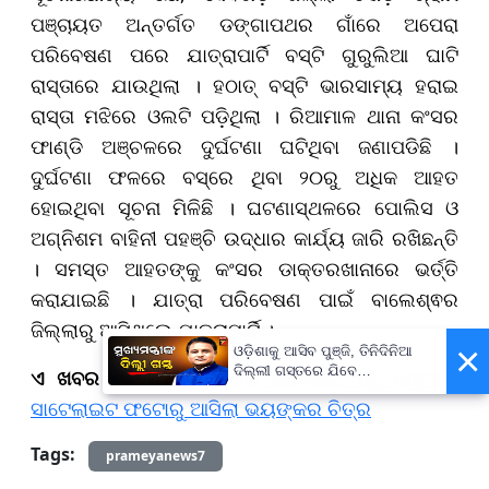
ପଞ୍ଚାୟତ ଅନ୍ତର୍ଗତ ଡଙ୍ଗାପଥର ଗାଁରେ ଅପେରା
ପରିବେଷଣ ପରେ ଯାତ୍ରାପାର୍ଟି ବସ୍‌ଟି ଗୁରୁଲିଆ ଘାଟି
ରାସ୍ତାରେ ଯାଉଥିଲା । ହଠାତ୍ ବସ୍‌ଟି ଭାରସାମ୍ୟ ହରାଇ
ରାସ୍ତା ମଝିରେ ଓଲଟି ପଡ଼ିଥିଲା । ରିଆମାଳ ଥାନା କଂସର
ଫାଣ୍ଡି ଅଞ୍ଚଳରେ ଦୁର୍ଘଟଣା ଘଟିଥିବା ଜଣାପଡିଛି ।
ଦୁର୍ଘଟଣା ଫଳରେ ବସ୍‌ରେ ଥିବା ୨୦ରୁ ଅଧିକ ଆହତ
ହୋଇଥିବା ସୂଚନା ମିଳିଛି । ଘଟଣାସ୍ଥଳରେ ପୋଲିସ ଓ
ଅଗ୍ନିଶମ ବାହିନୀ ପହଞ୍ଚି ଉଦ୍ଧାର କାର୍ଯ୍ୟ ଜାରି ରଖିଛନ୍ତି
। ସମସ୍ତ ଆହତଙ୍କୁ କଂସର ଡାକ୍ତରଖାନାରେ ଭର୍ତ୍ତି
କରାଯାଇଛି । ଯାତ୍ରା ପରିବେଷଣ ପାଇଁ ବାଲେଶ୍ଵର
ଜିଲ୍ଲାରୁ ଆସିଥିଲେ ଯାତ୍ରାପାର୍ଟି ।
×
ଓଡ଼ିଶାକୁ ଆସିବ ପୁଞ୍ଜି, ତିନିଦିନିଆ
ଦିଲ୍ଲୀ ଗସ୍ତରେ ଯିବେ
ଏ ଖବର ବି ପଢ଼ନ୍ତୁ:-
ଦୁବାଇ ଛାରଖାର, ସବୁ ଧ୍ୱଂସ :
ମୁଖ୍ୟମନ୍ତ୍ରୀ ମୋହନ ମାଝୀ
ସାଟେଲାଇଟ ଫଟୋରୁ ଆସିଲା ଭୟଙ୍କର ଚିତ୍ର
Tags:
prameyanews7