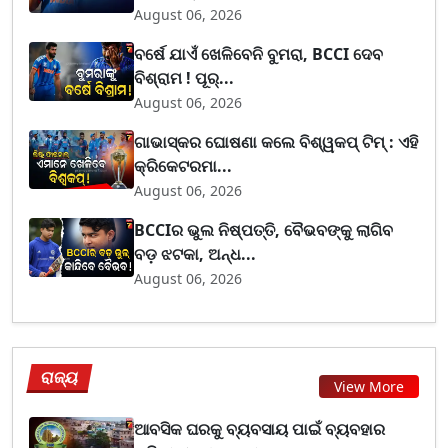
August 06, 2026
ବର୍ଷେ ଯାଏଁ ଖେଳିବେନି ବୁମରା, BCCI ଦେବ
ବିଶ୍ରାମ ! ପୂର୍...
August 06, 2026
ଗାଭାସ୍କର ଘୋଷଣା କଲେ ବିଶ୍ୱକପ୍ ଟିମ୍ : ଏହି
କ୍ରିକେଟରମା...
August 06, 2026
BCCIର ଭୁଲ ନିଷ୍ପତ୍ତି, ବୈଭବଙ୍କୁ ଲାଗିବ
ବଡ଼ ଝଟକା, ଅନ୍ଧ...
August 06, 2026
ରାଜ୍ୟ
View More
ଆବସିକ ଘରକୁ ବ୍ୟବସାୟ ପାଇଁ ବ୍ୟବହାର