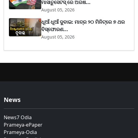
ମାସାଚୁସେଟସ୍ ରେ ଅଗଷ...
August 05, 2026
ଧୂଆଁ ଧୂଆଁ ଦୁବାଇ: ମାତ୍ର ୨୦ ମିନିଟ୍‌ରେ ୭ ଥର
ବିସ୍ଫୋରଣ...
August 05, 2026
News
News7 Odia
Prameya-ePaper
Prameya-Odia