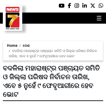
☰
Home
ଦେଶ
ବଦଳିଲା ମହାରାଷ୍ଟ୍ର ପଞ୍ଚାୟତ ସମିତି ଓ ଜିଲ୍ଲା ପରିଷଦ ନିର୍ବାଚନ
ତାରିଖ, ଏବେ ୫ ନୁହେଁ ୯ ଫେବୃଆରୀରେ ହେବ ଭୋଟ
ବଦଳିଲା ମହାରାଷ୍ଟ୍ର ପଞ୍ଚାୟତ ସମିତି
ଓ ଜିଲ୍ଲା ପରିଷଦ ନିର୍ବାଚନ ତାରିଖ,
ଏବେ ୫ ନୁହେଁ ୯ ଫେବୃଆରୀରେ ହେବ
ଭୋଟ