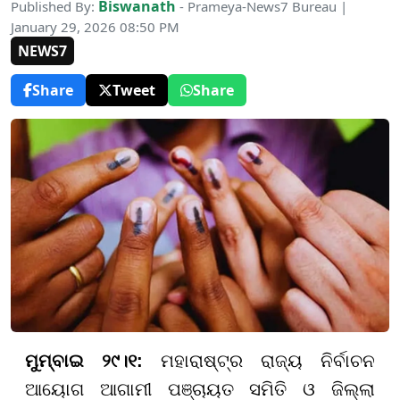
Biswanath
Published By:
- Prameya-News7 Bureau |
January 29, 2026 08:50 PM
NEWS7
Share
Tweet
Share
ମୁମ୍ବାଇ ୨୯।୧:
ମହାରାଷ୍ଟ୍ର ରାଜ୍ୟ ନିର୍ବାଚନ
ଆୟୋଗ ଆଗାମୀ ପଞ୍ଚାୟତ ସମିତି ଓ ଜିଲ୍ଲା