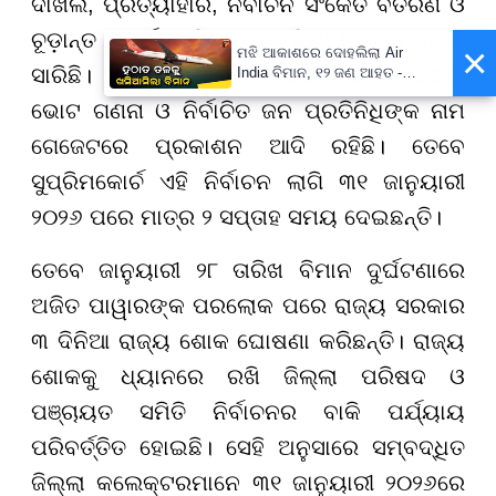
ଦାଖଲ, ପ୍ରତ୍ୟାହାର, ନିର୍ବାଚନ ସଂକେତ ବିତରଣ ଓ
ଚୂଡ଼ାନ୍ତ ପ୍ରାର୍ଥୀ ତାଲିକା ପ୍ରକ୍ରିୟା ଚୂଡାନ୍ତ ହୋଇ
×
ମଝି ଆକାଶରେ ଦୋହଲିଲା Air
ସାରିଛି। ପରବର୍ତ୍ତି ପଦକ୍ଷେପରେ ଭୋଟ ଗ୍ରହଣ,
India ବିମାନ, ୧୨ ଜଣ ଆହତ -
PrameyaNews7
ଭୋଟ ଗଣନା ଓ ନିର୍ବାଚିତ ଜନ ପ୍ରତିନିଧିଙ୍କ ନାମ
ଗେଜେଟରେ ପ୍ରକାଶନ ଆଦି ରହିଛି। ତେବେ
ସୁପ୍ରିମକୋର୍ଚ ଏହି ନିର୍ବାଚନ ଲାଗି ୩୧ ଜାନୁୟାରୀ
୨୦୨୬ ପରେ ମାତ୍ର ୨ ସପ୍ତାହ ସମୟ ଦେଇଛନ୍ତି।
ତେବେ ଜାନୁୟାରୀ ୨୮ ତାରିଖ ବିମାନ ଦୁର୍ଘଟଣାରେ
ଅଜିତ ପାୱାରଙ୍କ ପରଲୋକ ପରେ ରାଜ୍ୟ ସରକାର
୩ ଦିନିଆ ରାଜ୍ୟ ଶୋକ ଘୋଷଣା କରିଛନ୍ତି। ରାଜ୍ୟ
ଶୋକକୁ ଧ୍ୟାନରେ ରଖି ଜିଲ୍ଲା ପରିଷଦ ଓ
ପଞ୍ଚାୟତ ସମିତି ନିର୍ବାଚନର ବାକି ପର୍ଯ୍ୟାୟ
ପରିବର୍ତ୍ତିତ ହୋଇଛି। ସେହି ଅନୁସାରେ ସମ୍ବଦ୍ଧିତ
ଜିଲ୍ଲା କଲେକ୍ଟରମାନେ ୩୧ ଜାନୁୟାରୀ ୨୦୨୬ରେ