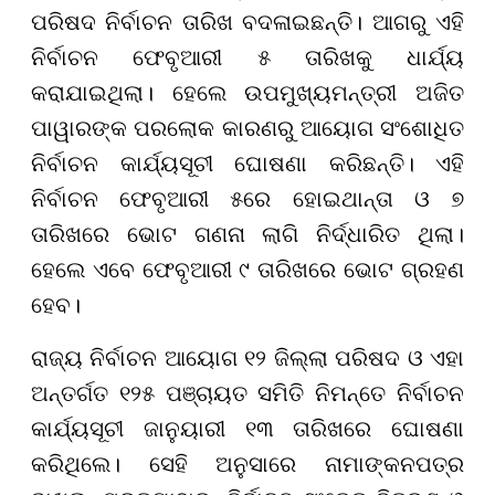
ପରିଷଦ ନିର୍ବାଚନ ତାରିଖ ବଦଳାଇଛନ୍ତି। ଆଗରୁ ଏହି
ନିର୍ବାଚନ ଫେବୃଆରୀ ୫ ତାରିଖକୁ ଧାର୍ଯ୍ୟ
କରାଯାଇଥିଲା। ହେଲେ ଉପମୁଖ୍ୟମନ୍ତ୍ରୀ ଅଜିତ
ପାୱାରଙ୍କ ପରଲୋକ କାରଣରୁ ଆୟୋଗ ସଂଶୋଧିତ
ନିର୍ବାଚନ କାର୍ଯ୍ୟସୂଚୀ ଘୋଷଣା କରିଛନ୍ତି। ଏହି
ନିର୍ବାଚନ ଫେବୃଆରୀ ୫ରେ ହୋଇଥାନ୍ତା ଓ ୭
ତାରିଖରେ ଭୋଟ ଗଣନା ଲାଗି ନିର୍ଦ୍ଧାରିତ ଥିଲା।
ହେଲେ ଏବେ ଫେବୃଆରୀ ୯ ତାରିଖରେ ଭୋଟ ଗ୍ରହଣ
ହେବ।
ରାଜ୍ୟ ନିର୍ବାଚନ ଆୟୋଗ ୧୨ ଜିଲ୍ଲା ପରିଷଦ ଓ ଏହା
ଅନ୍ତର୍ଗତ ୧୨୫ ପଞ୍ଚାୟତ ସମିତି ନିମନ୍ତେ ନିର୍ବାଚନ
କାର୍ଯ୍ୟସୂଚୀ ଜାନୁୟାରୀ ୧୩ ତାରିଖରେ ଘୋଷଣା
କରିଥିଲେ। ସେହି ଅନୁସାରେ ନାମାଙ୍କନପତ୍ର