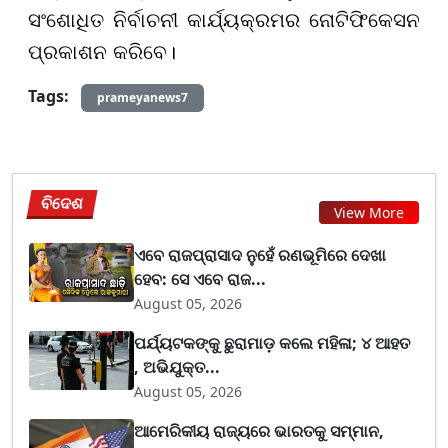
ସଂଶୋଧିତ ନିର୍ବାଚନୀ କାର୍ଯ୍ୟକ୍ରମର ନୋଟିଫିକେସନ
ପ୍ରକାଶନ କରିବେ।
Tags:
prameyanews7
ବିଦେଶ
View More
ଏବେ ରାଜପ୍ରାସାଦ ନୁହେଁ ରଣଭୂମିରେ ଦେଖା
ହେବ: ସେ ଏବେ ରାଜ...
August 05, 2026
ପର୍ଯ୍ୟଟକଙ୍କୁ ଛୁରାମାଡ଼ କଲେ ମହିଳା; ୪ ଆହତ
, ଅଭିଯୁକ୍ତ...
August 05, 2026
ଆମେରିକୀୟ ରାଜ୍ୟରେ ଭାରତକୁ ସମ୍ମାନ,