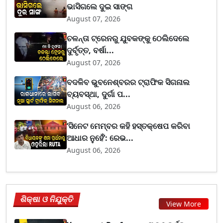
ଭାସିଗଲେ ଦୁଇ ସାଙ୍ଗ
August 07, 2026
ଚଳନ୍ତା ଟ୍ରେନରୁ ଯୁବକଙ୍କୁ ଠେଲିଦେଲେ
ଦୁର୍ବୃତ୍ତ, ବର୍ଷା...
August 07, 2026
ବଦଳିବ ଭୁବନେଶ୍ବରର ଟ୍ରାଫିକ ସିଗନାଲ
ବ୍ୟବସ୍ଥା, ଦୁର୍ଗା ପ...
August 06, 2026
‘ସିନେଟ ମେମ୍ବର କହି ହସ୍ତକ୍ଷେପ କରିବା
ଆଧାର ନୁହେଁ’: ରେଭ...
August 06, 2026
ଶିକ୍ଷା ଓ ନିଯୁକ୍ତି
View More