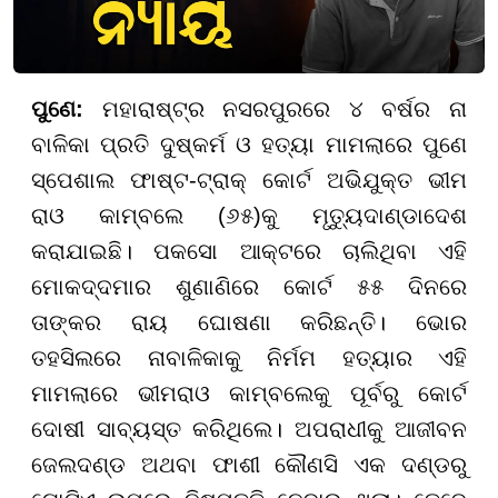
ପୁଣେ:
ମହାରାଷ୍ଟ୍ର ନସରପୁରରେ ୪ ବର୍ଷର ନା
ବାଳିକା ପ୍ରତି ଦୁଷ୍କର୍ମ ଓ ହତ୍ୟା ମାମଲାରେ ପୁଣେ
ସ୍ପେଶାଲ ଫାଷ୍ଟ-ଟ୍ରାକ୍ କୋର୍ଟ ଅଭିଯୁକ୍ତ ଭୀମ
ରାଓ କାମ୍ବଲେ (୬୫)କୁ ମୃତ୍ୟୁଦାଣ୍ଡାଦେଶ
କରାଯାଇଛି। ପକସୋ ଆକ୍ଟରେ ଚାଲିଥିବା ଏହି
ମୋକଦ୍ଦମାର ଶୁଣାଣିରେ କୋର୍ଟ ୫୫ ଦିନରେ
ତାଙ୍କର ରାୟ ଘୋଷଣା କରିଛନ୍ତି। ଭୋର
ତହସିଲରେ ନାବାଳିକାକୁ ନିର୍ମମ ହତ୍ୟାର ଏହି
ମାମଲାରେ ଭୀମରାଓ କାମ୍ବଲେକୁ ପୂର୍ବରୁ କୋର୍ଟ
ଦୋଷୀ ସାବ୍ୟସ୍ତ କରିଥିଲେ। ଅପରାଧୀକୁ ଆଜୀବନ
ଜେଲଦଣ୍ଡ ଅଥବା ଫାଶୀ କୌଣସି ଏକ ଦଣ୍ଡରୁ