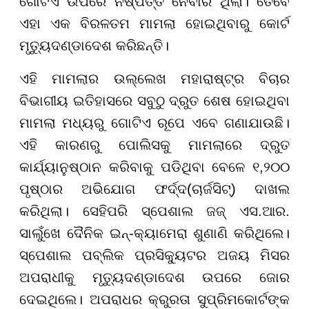
ଗୋଟିଏ ଉପରେ ନିଷ୍ପତ୍ତି ନେବାର ଥିଲା। ତେବେ
ଏହା ଏକ ବିରଳତମ ମାମଲା ହୋଇଥିବାରୁ କୋର୍ଟ
ମୃତ୍ୟୁଦଣ୍ଡାଦେଶ କରିଛନ୍ତି।
ଏହି ମାମଲାର ଉଲ୍ଲେଖ ମହାରାଷ୍ଟ୍ର ବିଚାର
ବିଭାଗୀୟ ଇତିହାସରେ ସବୁଠୁ ଦ୍ରୁତ ଶେଷ ହୋଇଥିବା
ମାମଲା ମଧ୍ୟରୁ ଗୋଟିଏ ରୂପେ ଏବେ ଗଣାଯାଉଛି।
ଏହି କାରଣରୁ ପୋଲିସକୁ ମାମଲାରେ ଦ୍ରୁତ
କାର୍ଯ୍ୟାନୁଷ୍ଠାନ କରିବାକୁ ପଡିଥିବା ବେଳେ ୧,୨୦୦
ପୃଷ୍ଠାର ଅଭିଯୋଗ ଫର୍ଦ୍ଦ(ଚାର୍ଜସିଟ୍) ଦାଖଲ
କରିଥିଲା। ସେହିପରି ସ୍ପେଶାଲ ଜଜ୍ ଏସ.ଆର.
ସାଲୁଁଖେ ଦୈନିକ ଇନ୍-କ୍ୟାମେରା ଶୁଣାଣି କରିଥିଲେ।
ସ୍ପେଶାଲ ପବ୍ଲିକ ପ୍ରସିକ୍ୟୁଟର ଅଜୟ ମିସର
ଅପରାଧୀକୁ ମୃତ୍ୟୁଦଣ୍ଡାଦେଶ ଉପରେ ଜୋର
ଦେଇଥିଲେ। ଅପରାଧର କ୍ରୁରତା ସୁପ୍ରିମକୋର୍ଟଙ୍କ