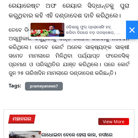
ରେୟାରେଷ୍ଟ ଅଫ ରେୟାର ସିଦ୍ଧାନ୍ତକୁ ପୁରା
କରୁଥିବାର କହି ଏହି ଦଣ୍ଡାଦେଶ ଦାବି କରିଥିଲେ।
×
ଓଡ଼ିଶାକୁ ଫୁଡ୍ ପ୍ରୋସେସିଂ ହବ୍
ତେବେ ଡିଫେନ୍ସ ଓକିଲ ଅଭିଯୁକ୍ତର ବୟସ ଓ ଅପରାଧକୁ
କରିବା ଦିଗରେ ବଡ଼ ପଦକ୍ଷେପ, ୪୨
ଅସ୍ୱୀକାର କରୁଥିବାରୁ ଦଣ୍ଡ କୋହଳ କରିବାକୁ ନିବେଦନ
ହଜାରରୁ ଅଧିକ ନିଯୁକ୍ତି ସୁଯୋଗ
କରିଥିଲେ। ତେବେ କୋର୍ଟ ଅନେକ ସାକ୍ଷ୍ୟଙ୍କ ସାକ୍ଷୀ
ସମେତ ମାମଲାରେ ମିଳିଥିବା ପର୍ଯ୍ୟାପ୍ତ ଫରେନସିକ୍
ପ୍ରମାଣ ଓ ପରିସ୍ଥିତିର ଯାଞ୍ଚ କରିଥିଲେ। ପରେ କୋର୍ଟ
ଜୁନ ୨୫ ତାରିଖଦିନ ମାମଲାରେ ଦଣ୍ଡାଦେଶ କରିଛନ୍ତି।
Tags:
prameyanews7
ମହାନଗର
View More
ଗାଧୋଇବା ବେଳେ ହେଲା କାଳ, ନଦୀରେ