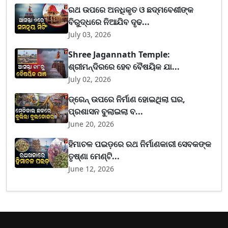
ରଥ ଉପରେ ଅନଧିକୃତ ଓ ଛଦ୍ମବେଶୀଙ୍କ
ବିରୁଦ୍ଧରେ ନିଆଯିବ ଦୃଢ...
July 03, 2026
Shree Jagannath Temple:
ଶ୍ରୀମନ୍ଦିରରେ ହେବ ବୈଷୟିକ ଯା...
July 02, 2026
ଡ୍ରେନ୍ ଉପରେ ନିର୍ମାଣ ହୋଇଥିଲା ଘର,
ପ୍ରଶାସନ ବୁଲାଇଲା ବ...
June 20, 2026
ହିମାଚଳ ପଇଡ଼ରେ ରଥ ନିର୍ମାଣକାରୀ ସେବକଙ୍କ
ତୃଷ୍ଣା ମେଣ୍ଟି...
June 12, 2026