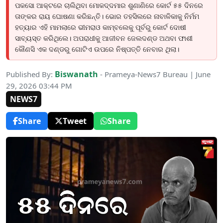
ପକସୋ ଆକ୍ଟରେ ଚାଲିଥିବା ମୋକଦ୍ଦମାର ଶୁଣାଣିରେ କୋର୍ଟ ୫୫ ଦିନରେ
ତାଙ୍କର ରାୟ ଘୋଷଣା କରିଛନ୍ତି। ଭୋର ତହସିଲରେ ନାବାଳିକାକୁ ନିର୍ମମ
ହତ୍ୟାର ଏହି ମାମଲାରେ ଭୀମରାଓ କାମ୍ବଲେକୁ ପୂର୍ବରୁ କୋର୍ଟ ଦୋଷୀ
ସାବ୍ୟସ୍ତ କରିଥିଲେ। ଅପରାଧୀକୁ ଆଜୀବନ ଜେଲଦଣ୍ଡ ଅଥବା ଫାଶୀ
କୌଣସି ଏକ ଦଣ୍ଡରୁ ଗୋଟିଏ ଉପରେ ନିଷ୍ପତ୍ତି ନେବାର ଥିଲା।
Biswanath
Published By:
- Prameya-News7 Bureau | June
29, 2026 03:44 PM
NEWS7
Share
Tweet
Share