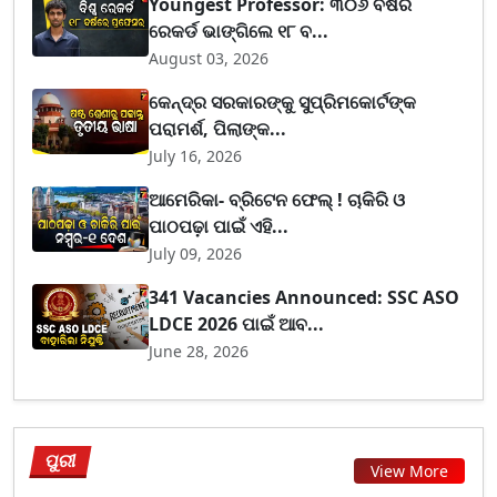
Youngest Professor: ୩୦୬ ବର୍ଷର
ରେକର୍ଡ ଭାଙ୍ଗିଲେ ୧୮ ବ...
August 03, 2026
କେନ୍ଦ୍ର ସରକାରଙ୍କୁ ସୁପ୍ରିମକୋର୍ଟଙ୍କ
ପରାମର୍ଶ, ପିଲାଙ୍କ...
July 16, 2026
ଆମେରିକା- ବ୍ରିଟେନ ଫେଲ୍ ! ଚାକିରି ଓ
ପାଠପଢ଼ା ପାଇଁ ଏହି...
July 09, 2026
341 Vacancies Announced: SSC ASO
LDCE 2026 ପାଇଁ ଆବ...
June 28, 2026
ପୁରୀ
View More