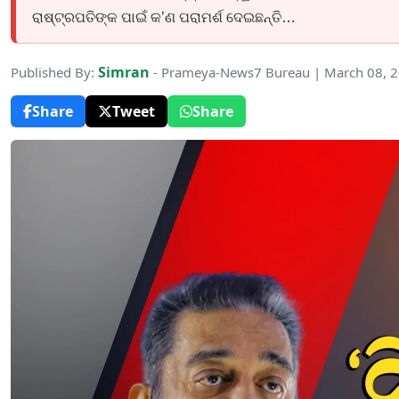
ରାଷ୍ଟ୍ରପତିଙ୍କ ପାଇଁ କ’ଣ ପରାମର୍ଶ ଦେଇଛନ୍ତି…
Simran
Published By:
- Prameya-News7 Bureau | March 08, 
Share
Tweet
Share