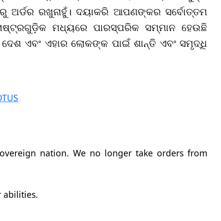
ୁ ଅର୍ଡର ରଖୁନାହୁଁ। ଦୟାକରି ଆପଣଙ୍କର ସର୍ବୋତ୍ତମ
ାଷ୍ଟ୍ରଗୁଡ଼ିକ ମଧ୍ୟରେ ପାରସ୍ପରିକ ସମ୍ମାନ ହେଉଛି
ଦେଶ ଏବଂ ଏହାର ଲୋକଙ୍କ ପାଇଁ ଶାନ୍ତି ଏବଂ ସମୃଦ୍ଧି
OTUS
sovereign nation. We no longer take orders from
abilities.