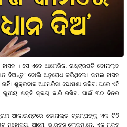
ହାସନ । ସେ ଏବେ ଆମେରିକା ରାଷ୍ଟ୍ରପତି ଡୋନାଲ୍ଡ
ୟାନ ଦିଅନ୍ତୁ" ବୋଲି ଅନୁରୋଧ କରିଥିଲେ। କମଲ ହାସନ
 ନାହିଁ। ଶୁକ୍ରବାର ଆମେରିକା ଘୋଷଣା କରିବା ପରେ ଏହି
କୁ ରୁଷୀୟ ଶକ୍ତି କ୍ରୟ ଜାରି ରଖିବା ପାଇଁ ୩୦ ଦିନର
ରାମ ଆକାଉଣ୍ଟରେ ଡୋନାଲ୍ଡ ଟ୍ରମ୍ପଙ୍କୁ ଏକ ଚିଠି
େଣ୍ଟ ମହୋଦୟ, ଆମେ, ଭାରତର ଲୋକମାନେ, ଏକ ମୁକ୍ତ