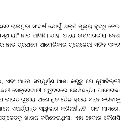
ଚାଲିଥିବା ସଂଘର୍ଷ ଯୋଗୁଁ ଶକ୍ତି ମୂଲ୍ୟ ବୃଦ୍ଧି ନେଇ
"ଅସ୍ଥାୟୀ" ଛାଡ ଆସିଛି। ଯାହା ଅନ୍ୟ ଉପସାଗରୀୟ ଦେଶ
ିନର ଛାଡ ପ୍ରଥମେ ଆମେରିକାର ଟ୍ରେଜେରୀ ସଚିବ ସ୍କଟ୍
ଏବଂ ଆମେ ସମ୍ପୂର୍ଣ୍ଣ ଆଶା କରୁଛୁ ଯେ ନୂଆଦିଲ୍ଲୀ
ଜେରୀ ସେକ୍ରେଟାରୀ ଟ୍ୱିଟରରେ ଲେଖିଛନ୍ତି। ଆମେରିକା
ଯେ ଭାରତ ରୁଷୀୟ ଅଶୋଧିତ ତୈଳ କ୍ରୟ ବନ୍ଦ କରିବାକୁ
ାନେ ଏପର୍ଯ୍ୟନ୍ତ ସ୍ୱୀକାର କରିନାହାଁନ୍ତି। ଗତ ମାସରେ,
ସଙ୍କେତକୁ ଖାରଜ କରିଦେଇଥିଲା, ଏହା ହେବାର କୌଣସି