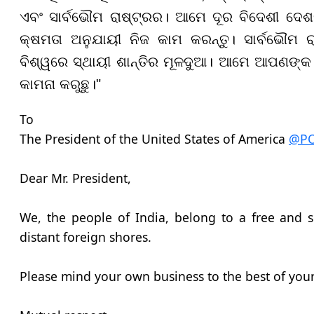
ଏବଂ ସାର୍ବଭୌମ ରାଷ୍ଟ୍ରର। ଆମେ ଦୂର ବିଦେଶୀ ଦେଶର
କ୍ଷମତା ଅନୁଯାୟୀ ନିଜ କାମ କରନ୍ତୁ। ସାର୍ବଭୌମ ର
ବିଶ୍ୱରେ ସ୍ଥାୟୀ ଶାନ୍ତିର ମୂଳଦୁଆ। ଆମେ ଆପଣଙ୍କ 
କାମନା କରୁଛୁ।"
To
The President of the United States of America
@P
Dear Mr. President,
We, the people of India, belong to a free and 
distant foreign shores.
Please mind your own business to the best of your 