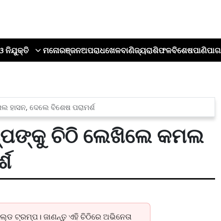
ଓ ନିଯୁକ୍ତି
ମନୋରଞ୍ଜନ
ଅପରାଧ
ଖେଳ
ବାଣିଜ୍ୟ
ରାଶିଫଳ
ବିଶେଷ
ପାଣିପାଗ
ମଲ ହାସନ, ଦେଲେ ବିଶେଷ ପରାମର୍ଶ
୍ପଙ୍କୁ ଚିଠି ଲେଖିଲେ କମଲ
୍ଶ
୍ଡ ଟ୍ରମ୍ପ। ଜାଣନ୍ତୁ ଏହି ଚିଠିରେ ଅଭିନେତା