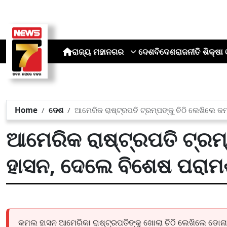
ରାଜ୍ୟ
ମହାନଗର
ଦେଶ
ବିଦେଶ
ରାଜନୀତି
ଶିକ୍ଷା 
Home
ଦେଶ
ଆମେରିକ ରାଷ୍ଟ୍ରପତି ଟ୍ରମ୍ପଙ୍କୁ ଚିଠି ଲେଖିଲେ କ
ଆମେରିକ ରାଷ୍ଟ୍ରପତି ଟ୍ରମ
ହାସନ, ଦେଲେ ବିଶେଷ ପରାମର
କମଲ ହାସନ ଆମେରିକା ରାଷ୍ଟ୍ରପତିଙ୍କୁ ଖୋଲା ଚିଠି ଲେଖିଲେ ଡୋନାଲ