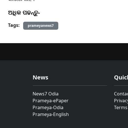
ଅଧିକ ପଢନ୍ତୁ-
Tags:
prameyanews7
News
Quic
News7 Odia
Conta
Prameya-ePaper
Privac
Prameya-Odia
Terms
Prameya-English