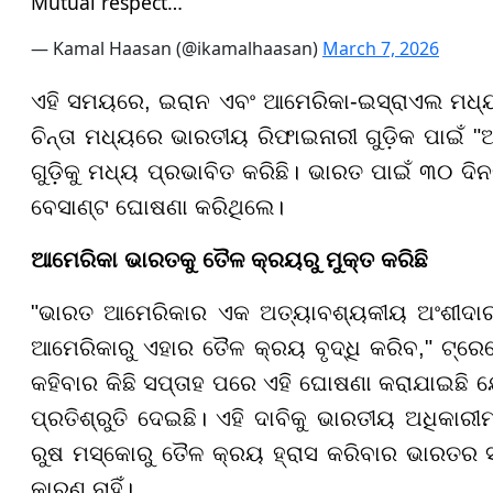
Mutual respect…
— Kamal Haasan (@ikamalhaasan)
March 7, 2026
ଏହି ସମୟରେ, ଇରାନ ଏବଂ ଆମେରିକା-ଇସ୍ରାଏଲ ମଧ୍ୟରେ 
ଚିନ୍ତା ମଧ୍ୟରେ ଭାରତୀୟ ରିଫାଇନାରୀ ଗୁଡ଼ିକ ପାଇଁ 
ଗୁଡ଼ିକୁ ମଧ୍ୟ ପ୍ରଭାବିତ କରିଛି। ଭାରତ ପାଇଁ ୩୦ ଦ
ବେସାଣ୍ଟ ଘୋଷଣା କରିଥିଲେ।
ଆମେରିକା ଭାରତକୁ ତୈଳ କ୍ରୟରୁ ମୁକ୍ତ କରିଛି
"ଭାରତ ଆମେରିକାର ଏକ ଅତ୍ୟାବଶ୍ୟକୀୟ ଅଂଶୀଦାର, 
ଆମେରିକାରୁ ଏହାର ତୈଳ କ୍ରୟ ବୃଦ୍ଧି କରିବ," ଟ୍ରେ
କହିବାର କିଛି ସପ୍ତାହ ପରେ ଏହି ଘୋଷଣା କରାଯାଇଛି 
ପ୍ରତିଶ୍ରୁତି ଦେଇଛି। ଏହି ଦାବିକୁ ଭାରତୀୟ ଅଧିକାରୀମ
ରୁଷ ମସ୍କୋରୁ ତୈଳ କ୍ରୟ ହ୍ରାସ କରିବାର ଭାରତର 
କାରଣ ନାହିଁ।