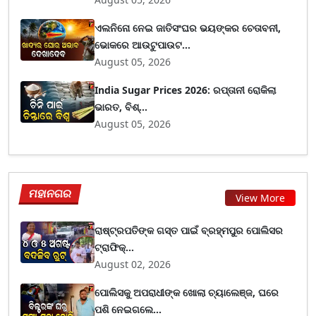
ଏଲନିନୋ ନେଇ ଜାତିସଂଘର ଭୟଙ୍କର ଚେତାବନୀ,
ଭୋକରେ ଆଉଟୁପାଉଟ...
August 05, 2026
India Sugar Prices 2026: ରପ୍ତାନୀ ରୋକିଲା
ଭାରତ, ବିଶ୍...
August 05, 2026
ମହାନଗର
View More
ରାଷ୍ଟ୍ରପତିଙ୍କ ଗସ୍ତ ପାଇଁ ବ୍ରହ୍ମପୁର ପୋଲିସର
ଟ୍ରାଫିକ୍...
August 02, 2026
ପୋଲିସକୁ ଅପରାଧୀଙ୍କ ଖୋଲା ଚ୍ୟାଲେଞ୍ଜ, ଘରେ
ପଶି ନେଇଗଲେ...