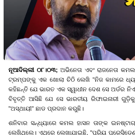
ନୂଆଦିଲ୍ଲୀ ୦୮।୦୩;
ଅଭିନେତା ଏବଂ ରାଜନେତା କମଲ 
ଟ୍ରମ୍ପଙ୍କୁ ଏକ ଖୋଲା ଚିଠି ଲେଖି "ନିଜ କାମରେ ଧ୍
କହିଛନ୍ତି ଯେ ଭାରତ ଏକ ସ୍ୱାଧୀନ ଦେଶ ସେ ଅର୍ଡର ନିଏ
ବିବୃତ୍ତି ଆସିଛି ଯେ ସେ ଭାରତୀୟ ରିଫାଇନାରୀ ଗୁଡ଼ି
"ଅସ୍ଥାୟୀ" ଛାଡ ପ୍ରଦାନ କରୁଛି।
ଶନିବାର ସନ୍ଧ୍ୟାରେ କମଲ ହାସନ ତାଙ୍କ ଇନଷ୍ଟାଗ୍
ଲେଖିଥିଲେ। ଏଥିରେ ଲେଖାଯାଇଛି, "ପ୍ରିୟ ପ୍ରେସିଡ