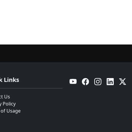
k Links
YouTube
Facebook
Instagram
Linkedin
Twitt
ct Us
y Policy
 of Usage