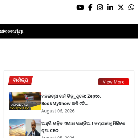
ଜୀବନଚର୍ଯ୍ୟା
ବାଣିଜ୍ୟ
View More
ମନଇଚ୍ଛା ଚାର୍ଜ ଭିଡ଼ୁଥିଲେ; Zepto,
BookMyShow ଭଳି ୯ଟି...
August 06, 2026
ଆହୁରି ଉଡ଼ିବ ଏୟାର ଇଣ୍ଡିଆ ! କମ୍ପାନୀକୁ ମିଳିଲେ
ନୂଆ CEO
August 05, 2026