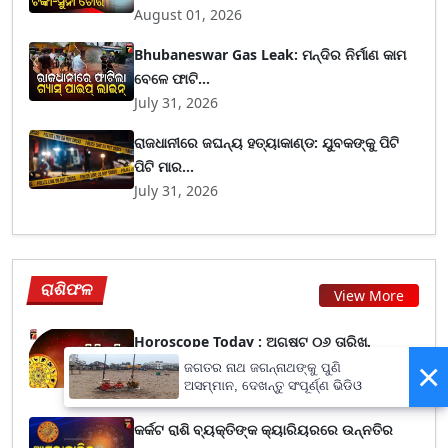
August 01, 2026
Bhubaneswar Gas Leak: ମନ୍ଦିର ନିର୍ମାଣ କାମ
ବେଳେ ଫାଟି...
July 31, 2026
ରାଜଧାନୀରେ ଜଘନ୍ୟ ହତ୍ୟାକାଣ୍ଡ: ଯୁବକଙ୍କୁ ପିଟି
ପିଟି ମାର...
July 31, 2026
ରାଶିଫଳ
View More
Horoscope Today : ଅଗଷ୍ଟ ୦୬ ତାରିଖ,
×
ଗୁରୁବାର ; ଜାଣନ୍ତ...
ଜଗତର ନାଥ ଜଗନ୍ନାଥଙ୍କୁ ପୁଣି
ଅସମ୍ମାନ, ଦେଖନ୍ତୁ ସଂପୂର୍ଣ୍ଣ ଭିଡିଓ
August 06, 2026
କର୍କଟ ରାଶି ବ୍ୟକ୍ତିଙ୍କ କ୍ୟାରିୟରରେ ଉନ୍ନତିର