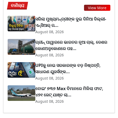
ବାଣିଜ୍ୟ
View More
ସରିଲା ମୁଖ୍ୟମନ୍ତ୍ରୀଙ୍କ ଦୁଇ ଦିନିଆ ଦିଲ୍ଲୀ-
ଏନ୍‌ସିଆର୍ ଗ...
August 08, 2026
ଗ୍ରୀନ୍ ପାୱାରରେ ଭାରତର ନୂଆ ଚାଲ୍, ଦେଶର
କୋଣଅନୁକୋଣରେ ପହ...
August 08, 2026
UPIକୁ ନେଇ ସରକାରଙ୍କ ବଡ଼ ନିଷ୍ପତ୍ତି,
ସାଧାରଣ ୟୁଜର୍ସଙ୍କ...
August 08, 2026
ବୋଇଂ ୭୩୭ Max ବିମାନରେ ମିଳିଲା ଫାଟ,
୪୭୧ ଜେଟ୍ ଯାଞ୍ଚ ଲା...
August 08, 2026