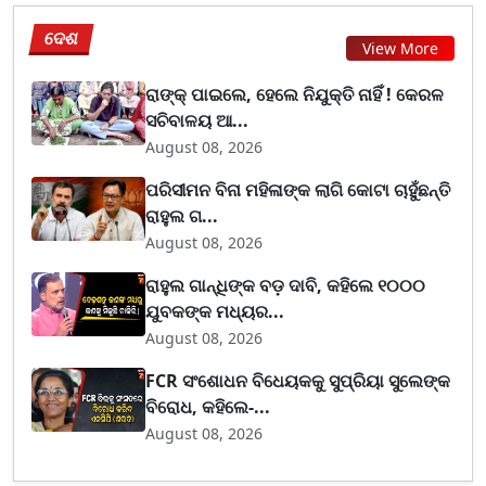
ଦେଶ
View More
ରାଙ୍କ୍ ପାଇଲେ, ହେଲେ ନିଯୁକ୍ତି ନାହିଁ ! କେରଳ
ସଚିବାଳୟ ଆ...
August 08, 2026
ପରିସୀମନ ବିନା ମହିଳାଙ୍କ ଲାଗି କୋଟା ଚାହୁଁଛନ୍ତି
ରାହୁଲ ଗ...
August 08, 2026
ରାହୁଲ ଗାନ୍ଧିଙ୍କ ବଡ଼ ଦାବି, କହିଲେ ୧୦୦୦
ଯୁବକଙ୍କ ମଧ୍ୟର...
August 08, 2026
FCR ସଂଶୋଧନ ବିଧେୟକକୁ ସୁପ୍ରିୟା ସୁଲେଙ୍କ
ବିରୋଧ, କହିଲେ-...
August 08, 2026