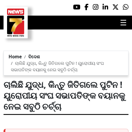
☰
Home
ବିଦେଶ
ଚାଲିଛି ଯୁଦ୍ଧ, କିନ୍ତୁ ଜିତିଗଲେ ପୁଟିନ ! ୟୁରୋପୀୟ ସଂଘ
ସଭାପତିଙ୍କ ବୟାନକୁ ନେଇ ସବୁଠି ଚର୍ଚ୍ଚା
ଚାଲିଛି ଯୁଦ୍ଧ, କିନ୍ତୁ ଜିତିଗଲେ ପୁଟିନ !
ୟୁରୋପୀୟ ସଂଘ ସଭାପତିଙ୍କ ବୟାନକୁ
ନେଇ ସବୁଠି ଚର୍ଚ୍ଚା