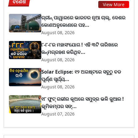
ବିଶେଷ
View More
ଗ୍ରୀନ୍ ପାୱାରରେ ଭାରତର ନୂଆ ଚାଲ୍, ଦେଶର
କୋଣଅନୁକୋଣରେ ପହ...
August 08, 2026
୮-୮-୮ର ମହାସଂଯୋଗ ! ଏହି ୩ଟି ତାରିଖରେ
ଜନ୍ମଗ୍ରହଣ କରିଥିବ...
August 08, 2026
Solar Eclipse: ୧୨ ଅଗଷ୍ଟରେ ସବୁଠୁ ବଡ
ପୂର୍ଣ୍ଣ ସୂର୍ଯ୍ୟ...
August 08, 2026
୧୮ ଫୁଟ୍ ଗଭୀର କୂଅରେ ସମୁଦ୍ର ଭଳି ଜୁଆର !
ଭୂମିକମ୍ପର ସଙ୍...
August 07, 2026