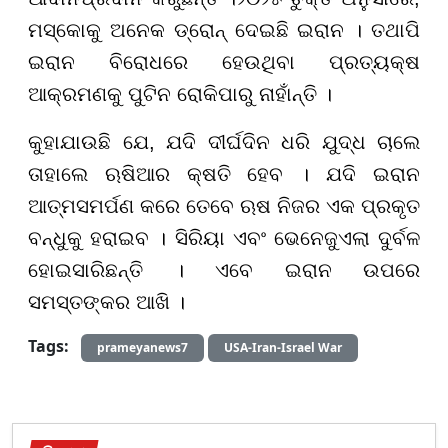
ମସ୍କୋକୁ ଅନେକ ଡ୍ରୋନ୍ ଦେଇଛି ଇରାନ । ତଥାପି
ଇରାନ ବିରୋଧରେ ହେଉଥିବା ପ୍ରତ୍ୟକ୍ଷ
ଆକ୍ରମଣକୁ ପୁଟିନ ରୋକିପାରୁ ନାହାଁନ୍ତି ।
କୁହାଯାଉ
ଛି
ଯେ, ଯଦି ଦୀର୍ଘଦିନ ଧରି ଯୁଦ୍ଧ ଚାଲେ
ତାହାଲେ ଋଷିଆର କ୍ଷତି ହେବ । ଯଦି ଇରାନ
ଆତ୍ମସମର୍ପଣ କରେ
ତେବେ
ଋଷ ନିଜର ଏକ ପ୍ରକୃତ
ବନ୍ଧୁକୁ ହରାଇବ । ସିରିୟା ଏବଂ ଭେନେଜୁଏଲା ଦୁର୍ବଳ
ହୋଇସାରିଛନ୍ତି । ଏବେ ଇରାନ ଉପରେ
ସମସ୍ତଙ୍କର ଆଖି ।
Tags:
prameyanews7
USA-Iran-Israel War