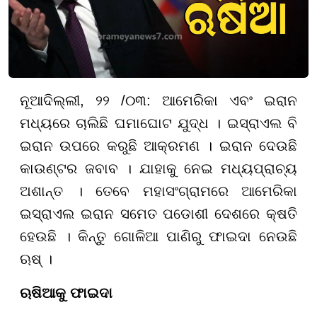
ନୂଆଦିଲ୍ଲୀ
, ୨୨ /୦୩:
ଆମେରିକା ଏବଂ ଇରାନ
ମଧ୍ୟରେ ଚାଲିଛି ଘମାଘୋଟ ଯୁଦ୍ଧ । ଇସ୍ରାଏଲ ବି
ଇରାନ ଉପରେ କରୁଛି ଆକ୍ରମଣ । ଇରାନ ଦେଉଛି
କାଉଣ୍ଟର ଜବାବ । ଯାହାକୁ ନେଇ ମଧ୍ୟପ୍ରାଚ୍ୟ
ଅଶାନ୍ତ । ତେବେ ମହାସଂଗ୍ରାମରେ ଆମେରିକା
ଇସ୍ରାଏଲ ଇରାନ ସମେତ ପଡୋଶୀ ଦେଶରେ କ୍ଷତି
ହେଉଛି । କିନ୍ତୁ ଗୋଳିଆ ପାଣିରୁ ଫାଇଦା ନେଉଛି
ଋଷ୍ ।
ଋଷିଆକୁ ଫାଇଦା