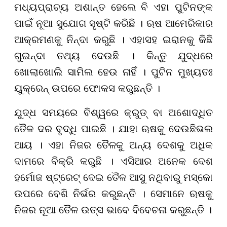
ମଧ୍ୟପ୍ରାଚ୍ୟ ଅଶାନ୍ତ ହେଲେ ବି ଏହା ପୁଟିନଙ୍କ
ପାଇଁ ନୂଆ ସୁଯୋଗ ସୃଷ୍ଟି କରିଛି । ଋଷ ଆମେରିକାର
ଆକ୍ରମଣକୁ ନିନ୍ଦା କରୁଛି । ଏହାସହ ଇରାନକୁ କିଛି
ଗୁଇନ୍ଦା ତଥ୍ୟ ଦେଉଛି । କିନ୍ତୁ ଯୁଦ୍ଧରେ
ଖୋଲାଖୋଲି ସାମିଲ ହେଉ ନାହିଁ । ପୁଟିନ ମୁଖ୍ୟତଃ
ୟୁକ୍ରେନ୍ ଉପରେ ଫୋକସ କରୁଛନ୍ତି ।
ଯୁଦ୍ଧ ସମୟରେ ବିଶ୍ୱରେ କ୍ରୁଡ୍ ବା ଅଶୋଦ୍ଧିତ
ତୈଳ ଦର ବୃଦ୍ଧି ପାଇଛି । ଯାହା ଋଷକୁ ଦେଉ
ଛି
ଭଲ
ଆୟ । ଏହା ନିଜର ତୈଳକୁ ଅନ୍ୟ ଦେଶକୁ ଅଧିକ
ଦାମରେ ବିକ୍ରି କରୁଛି । ଏସିଆର ଅନେକ ଦେଶ
ହର୍ମୋଜ ଷ୍ଟ୍ରେଟ୍ ଦେଇ ତୈଳ ଆସୁ ନଥିବାରୁ ମସ୍କୋ
ଉପରେ ବେଶି ନିର୍ଭର କରୁଛନ୍ତି । ସେମାନେ ଋଷକୁ
ନିଜର ନୂଆ ତୈଳ ଉତ୍ସ ଭାବେ ବିବେଚନା କରୁଛନ୍ତି ।