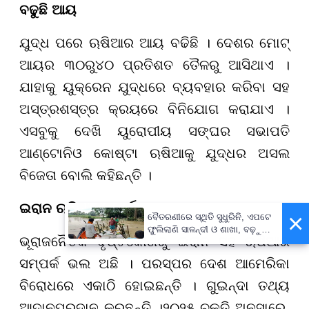
ବଢୁଛି ଆୟ
ଯୁଦ୍ଧ ପରେ ଋଷିଆର ଆୟ ବଢିଛି । ଦେଶର ମୋଟ୍
ଆୟର
୩୦
ରୁ
୪୦
ପ୍ରତିଶତ ତୈଳରୁ ଆସିଥାଏ ।
ଯାହାକୁ ୟୁକ୍ରେନ ଯୁଦ୍ଧରେ ବ୍ୟବହାର କରିବା ସହ
ଅସ୍ତ୍ରଶସ୍ତ୍ର କ୍ରୟରେ ବିନିଯୋଗ କରାଯାଏ ।
ଏସବୁକୁ ଦେଖି ୟୁରୋପୀୟ ସଙ୍ଘର ସଭାପତି
ଆଣ୍ଟୋନିଓ କୋଷ୍ଟା ଋଷିଆକୁ ଯୁଦ୍ଧର ଅସଲ
ବିଜେତା ବୋଲି କହିଛନ୍ତି ।
ଇରାନ ଋଷିଆ ସମ୍ପର୍କ
×
ବୈତରଣୀରେ ସ୍ଥିତି ସୁଧୁରିନି, ଏପଟେ
ଫୁଲିଲାଣି ସାଳନ୍ଦୀ ଓ ଶାଖା, ବଢ଼ୁଛି
ଭୂରାଜନୈତିକ ଦୃଷ୍ଟିକୋଣରୁ ଇରାନ ସହ ଋଷିଆର
ବନ୍ୟା ଭୟ
ସମ୍ପର୍କ ଭଲ ଅଛି । ପରସ୍ପର ଦେଶ ଆମେରିକା
ବିରୋଧରେ ଏକାଠି ହୋଇଛନ୍ତି । ଗୁଇନ୍ଦା ତଥ୍ୟ
ଆଦାନପ୍ରଦାନ କରୁଛନ୍ତି ।
୨୦୨୫
ଚୁକ୍ତି ଅନୁସାରେ,