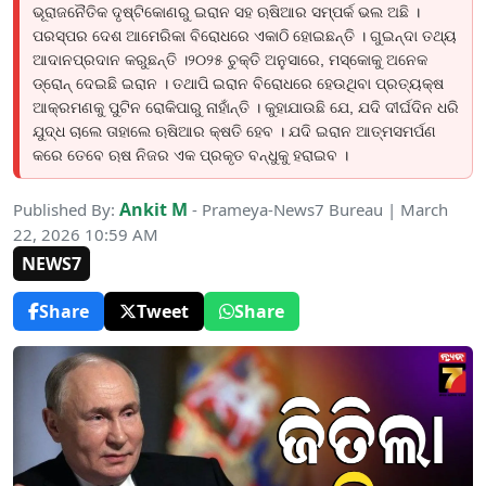
ଭୂରାଜନୈତିକ ଦୃଷ୍ଟିକୋଣରୁ ଇରାନ ସହ ଋଷିଆର ସମ୍ପର୍କ ଭଲ ଅଛି ।
ପରସ୍ପର ଦେଶ ଆମେରିକା ବିରୋଧରେ ଏକାଠି ହୋଇଛନ୍ତି । ଗୁଇନ୍ଦା ତଥ୍ୟ
ଆଦାନପ୍ରଦାନ କରୁଛନ୍ତି ।୨୦୨୫ ଚୁକ୍ତି ଅନୁସାରେ, ମସ୍କୋକୁ ଅନେକ
ଡ୍ରୋନ୍ ଦେଇଛି ଇରାନ । ତଥାପି ଇରାନ ବିରୋଧରେ ହେଉଥିବା ପ୍ରତ୍ୟକ୍ଷ
ଆକ୍ରମଣକୁ ପୁଟିନ ରୋକିପାରୁ ନାହାଁନ୍ତି । କୁହାଯାଉଛି ଯେ, ଯଦି ଦୀର୍ଘଦିନ ଧରି
ଯୁଦ୍ଧ ଚାଲେ ତାହାଲେ ଋଷିଆର କ୍ଷତି ହେବ । ଯଦି ଇରାନ ଆତ୍ମସମର୍ପଣ
କରେ ତେବେ ଋଷ ନିଜର ଏକ ପ୍ରକୃତ ବନ୍ଧୁକୁ ହରାଇବ ।
Ankit M
Published By:
- Prameya-News7 Bureau | March
22, 2026 10:59 AM
NEWS7
Share
Tweet
Share