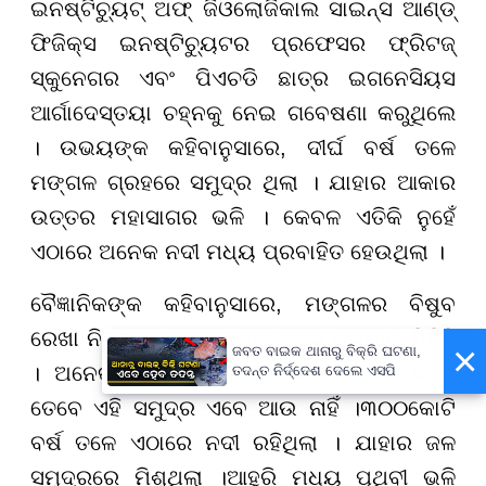
ଇନଷ୍ଟିଚ୍ୟୁଟ୍ ଅଫ୍ ଜିଓଲୋଜିକାଲ ସାଇନ୍ସ ଆଣ୍ଡ୍
ଫିଜିକ୍ସ ଇନଷ୍ଟିଚ୍ୟୁଟର ପ୍ରଫେସର ଫ୍ରିଟଜ୍
ସ୍କୁନେଗର ଏବଂ ପିଏଚଡି ଛାତ୍ର ଇଗନେସିୟସ
ଆର୍ଗାଦେସ୍ତୟା ଚହ୍ନକୁ ନେଇ ଗବେଷଣା କରୁଥିଲେ
। ଉଭୟଙ୍କ କହିବାନୁସାରେ, ଦୀର୍ଘ ବର୍ଷ ତଳେ
ମଙ୍ଗଳ ଗ୍ରହରେ ସମୁଦ୍ର ଥିଲା । ଯାହାର ଆକାର
ଉତ୍ତର ମହାସାଗର ଭଳି । କେବଳ ଏତିକି ନୁହେଁ
ଏଠାରେ ଅନେକ ନଦୀ ମଧ୍ୟ ପ୍ରବାହିତ ହେଉଥିଲା ।
ବୈଜ୍ଞାନିକଙ୍କ କହିବାନୁସାରେ, ମଙ୍ଗଳର ବିଷୁବ
ରେଖା ନିକଟରେ ସମୁଦ୍ର ଥିବା ନେଇ ପ୍ରମାଣ ମିଳିଛି
×
ଜବତ ବାଇକ ଥାନାରୁ ବିକ୍ରି ଘଟଣା,
। ଅନେକ କ୍ୟାମେରାରେ ଏହାର ଫଟୋ ଉଠିଛି ।
ତଦନ୍ତ ନିର୍ଦ୍ଦେଶ ଦେଲେ ଏସପି
ତେବେ ଏହି ସମୁଦ୍ର ଏବେ ଆଉ ନାହିଁ ।
୩୦୦
କୋଟି
ବର୍ଷ ତଳେ ଏଠାରେ ନଦୀ ରହିଥିଲା । ଯାହାର ଜଳ
ସମୁଦ୍ରରେ ମିଶୁଥିଲା ।ଆହୁରି ମଧ୍ୟ ପୃଥିବୀ ଭଳି