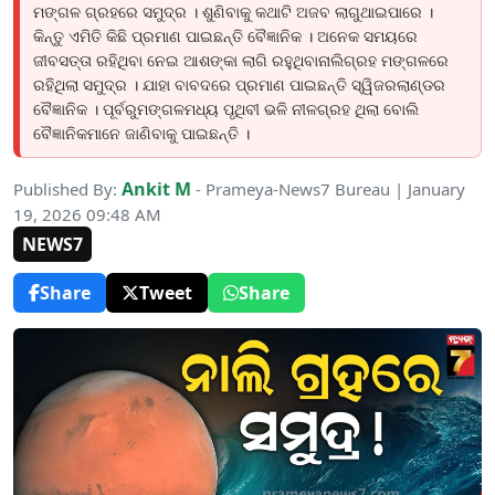
ମଙ୍ଗଳ ଗ୍ରହରେ ସମୁଦ୍ର । ଶୁଣିବାକୁ କଥାଟି ଅଜବ ଲାଗୁଥାଇପାରେ ।
କିନ୍ତୁ ଏମିତି କିଛି ପ୍ରମାଣ ପାଇଛନ୍ତି ବୈଜ୍ଞାନିକ । ଅନେକ ସମୟରେ
ଜୀବସତ୍ତା ରହିଥିବା ନେଇ ଆଶଙ୍କା ଲାଗି ରହୁଥିବାନାଲିଗ୍ରହ ମଙ୍ଗଳରେ
ରହିଥିଲା ସମୁଦ୍ର । ଯାହା ବାବଦରେ ପ୍ରମାଣ ପାଇଛନ୍ତି ସ୍ୱିଜରଲାଣ୍ଡର
ବୈଜ୍ଞାନିକ । ପୂର୍ବରୁମଙ୍ଗଳମଧ୍ୟ ପୃଥିବୀ ଭଳି ନୀଳଗ୍ରହ ଥିଲା ବୋଲି
ବୈଜ୍ଞାନିକମାନେ ଜାଣିବାକୁ ପାଇଛନ୍ତି ।
Ankit M
Published By:
- Prameya-News7 Bureau | January
19, 2026 09:48 AM
NEWS7
Share
Tweet
Share