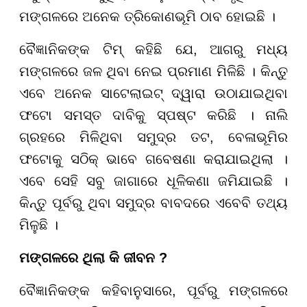
ମଙ୍ଗଳରେ ଅନେକ ତ୍ରିକୋଣଭୂମି ଠାବ ହୋଇଛି ।
ବୈଜ୍ଞାନିକଙ୍କ ଟିମ୍ କହିଛି ଯେ, ଆଗରୁ ମଧ୍ୟ
ମଙ୍ଗଳରେ ଜଳ ଥିବା ନେଇ ପ୍ରମାଣ ମିଳିଛି । କିନ୍ତୁ
ଏବେ ଅନେକ ସାଟେଲାଇଟ୍ ଦ୍ୱାରା ଉଠାଯାଇଥିବା
ଫଟୋ ସମସ୍ତ ଦାବିକୁ ସ୍ପଷ୍ଟ କରିଛି । ନାଲି
ଗ୍ରହରେ ମିଳିଥିବା ସମୁଦ୍ର ତଟ, ବେଳାଭୂମିର
ଫଟୋକୁ ସଠିକ୍ ଭାବେ ଗବେଷଣା କରାଯାଇଥିଲା ।
ଏବେ ସେହି ସବୁ ଜାଗାରେ ଧୂଳିକଣା ଜମିଯାଇଛି ।
କିନ୍ତୁ ପୂର୍ବରୁ ଥିବା ସମୁଦ୍ର ବାବଦରେ ଏବେବି ତଥ୍ୟ
ମିଳୁଛି ।
ମଙ୍ଗଳରେ ଥିଲା କି ଜୀବନ ?
ବୈଜ୍ଞାନିକଙ୍କ କହିବାନୁସାରେ, ପୂର୍ବରୁ ମଙ୍ଗଳରେ