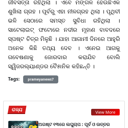
ଜୀବସତ୍ତା ରହିଥିଲା । ଏବେ ମଙ୍ଗଳ ହେଉ
ଛି
ଏକ
ଶୁଖିଲା ଗ୍ରହ । ପୂର୍ବରୁ ଏହା ନୀଳଗ୍ରହ ଥିଲା । ପୃଥିବୀ
ଭଳି ସେଠାରେ ସମସ୍ତ ସୁବିଧା ରହିଥିଲା ।
ସାଟେଲାଇଟ୍ ଫଟୋରେ ନଦୀର ମୂହାଣ ବାବଦରେ
ସ୍ପଷ୍ଟ ଚିତ୍ର ମିଳୁଛି । ଯାହା ଆଗାମୀ ଦିନରେ ଆହୁରି
ଅନେକ କିଛି ତଥ୍ୟ ଦେବ । ଏନେଇ ଆଗକୁ
ଗବେଷଣାକୁ ଜୋରଦାର କରାଯିବ ବୋଲି
ସ୍ୱିଜରଲ୍ୟାଣ୍ଡ
ର ବୈ୫ାନିକ କହିଛନ୍ତି ।
Tags:
prameyanews7
ରାଜ୍ୟ
View More
ଅଗଷ୍ଟ ୧୩ରେ ଲଘୁଚାପ : ପୂର୍ବ ଓ ଉତ୍ତର