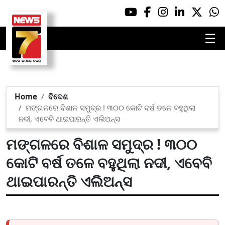
☰
Home
ବିଦେଶ
ମଙ୍ଗଳରେ ବିଶାଳ ସମୁଦ୍ର ! ୩୦୦ କୋଟି ବର୍ଷ ତଳେ ବହୁଥିଲା
ନଦୀ, ଏବେବି ଥାଇପାରନ୍ତି ଏଲିଅନ୍ସ
ମଙ୍ଗଳରେ ବିଶାଳ ସମୁଦ୍ର ! ୩୦୦
କୋଟି ବର୍ଷ ତଳେ ବହୁଥିଲା ନଦୀ, ଏବେବି
ଥାଇପାରନ୍ତି ଏଲିଅନ୍ସ