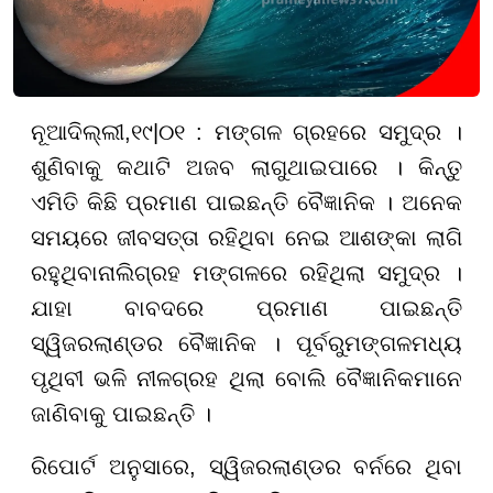
ନୂଆଦିଲ୍ଲୀ
,
୧
୯|
୦୧ :
ମଙ୍ଗଳ ଗ୍ରହରେ ସମୁଦ୍ର ।
ଶୁଣିବାକୁ କଥାଟି ଅଜବ ଲାଗୁଥାଇପାରେ । କିନ୍ତୁ
ଏମିତି କିଛି ପ୍ରମାଣ ପାଇଛନ୍ତି ବୈଜ୍ଞାନିକ । ଅନେକ
ସମୟରେ ଜୀବସତ୍ତା ରହିଥିବା ନେଇ ଆଶଙ୍କା ଲାଗି
ରହୁଥିବା
ନାଲି
ଗ୍ରହ ମଙ୍ଗଳରେ ରହିଥିଲା ସମୁଦ୍ର ।
ଯାହା ବାବଦରେ ପ୍ରମାଣ ପାଇଛନ୍ତି
ସ୍ୱିଜରଲାଣ୍ଡର ବୈଜ୍ଞାନିକ । ପୂର୍ବରୁ
ମଙ୍ଗଳ
ମଧ୍ୟ
ପୃଥିବୀ ଭଳି ନୀଳଗ୍ରହ ଥିଲା ବୋଲି ବୈଜ୍ଞାନିକମାନେ
ଜାଣିବାକୁ ପାଇଛନ୍ତି ।
ରିପୋର୍ଟ ଅନୁସାରେ, ସ୍ୱିଜରଲାଣ୍ଡର ବର୍ନରେ ଥିବା