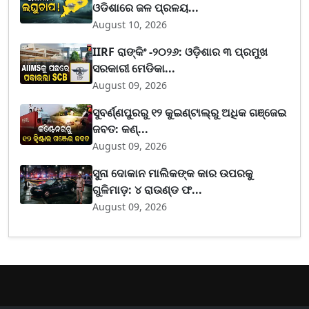
ଓଡିଶାରେ ଜଳ ପ୍ରଳୟ...
August 10, 2026
IIRF ରାଙ୍କିଂ -୨୦୨୬: ଓଡ଼ିଶାର ୩ ପ୍ରମୁଖ
ସରକାରୀ ମେଡିକା...
August 09, 2026
ସୁବର୍ଣ୍ଣପୁରରୁ ୧୨ କୁଇଣ୍ଟାଲ୍‌ରୁ ଅଧିକ ଗଞ୍ଜେଇ
ଜବତ: କଣ୍...
August 09, 2026
ସୁନା ଦୋକାନ ମାଲିକଙ୍କ କାର ଉପରକୁ
ଗୁଳିମାଡ଼: ୪ ରାଉଣ୍ଡ ଫ...
August 09, 2026