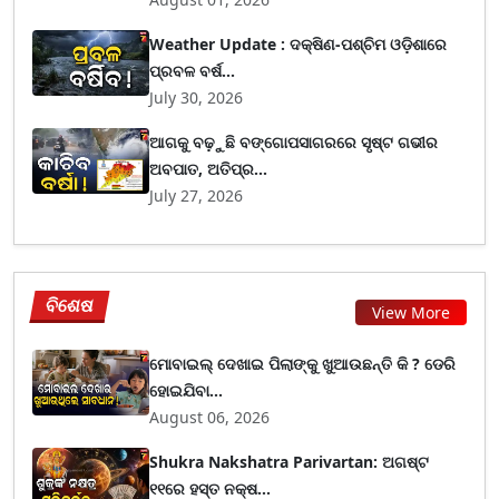
Weather Update : ଦକ୍ଷିଣ-ପଶ୍ଚିମ ଓଡ଼ିଶାରେ
ପ୍ରବଳ ବର୍ଷ...
July 30, 2026
ଆଗକୁ ବଢ଼ୁଛି ବଙ୍ଗୋପସାଗରରେ ସୃଷ୍ଟ ଗଭୀର
ଅବପାତ, ଅତିପ୍ର...
July 27, 2026
ବିଶେଷ
View More
ମୋବାଇଲ୍ ଦେଖାଇ ପିଲାଙ୍କୁ ଖୁଆଉଛନ୍ତି କି ? ଡେରି
ହୋଇଯିବା...
August 06, 2026
Shukra Nakshatra Parivartan: ଅଗଷ୍ଟ
୧୧ରେ ହସ୍ତ ନକ୍ଷ...