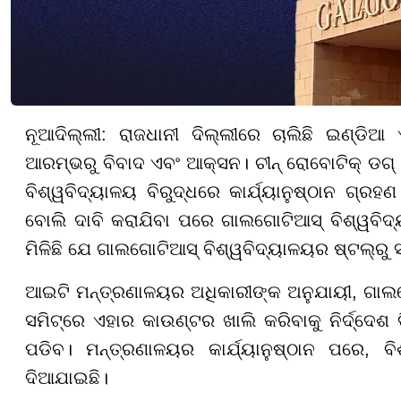
ନୂଆଦିଲ୍ଲୀ: ରାଜଧାନୀ ଦିଲ୍ଲୀରେ ଚାଲିଛି ଇଣ୍ଡିଆ
ଆରମ୍ଭରୁ ବିବାଦ ଏବଂ ଆକ୍ସନ। ଚୀନ୍ ରୋବୋଟିକ୍ ଡଗ୍ 
ବିଶ୍ୱବିଦ୍ୟାଳୟ ବିରୁଦ୍ଧରେ କାର୍ଯ୍ୟାନୁଷ୍ଠାନ ଗ୍ରହ
ବୋଲି ଦାବି କରାଯିବା ପରେ ଗାଲଗୋଟିଆସ୍ ବିଶ୍ୱବିଦ୍
ମିଳିଛି ଯେ ଗାଲଗୋଟିଆସ୍ ବିଶ୍ୱବିଦ୍ୟାଳୟର ଷ୍ଟଲ୍
ଆଇଟି ମନ୍ତ୍ରଣାଳୟର ଅଧିକାରୀଙ୍କ ଅନୁଯାୟୀ, ଗାଲ
ସମିଟ୍ରେ ଏହାର କାଉଣ୍ଟର ଖାଲି କରିବାକୁ ନିର୍ଦ୍ଦେଶ
ପଡିବ। ମନ୍ତ୍ରଣାଳୟର କାର୍ଯ୍ୟାନୁଷ୍ଠାନ ପରେ, ବ
ଦିଆଯାଇଛି।