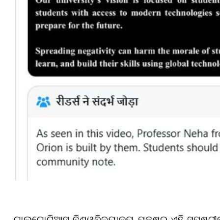
ଗାଲଗୋଟିଆସ୍ ବିଶ୍ୱବିଦ୍ୟାଳୟ ପକ୍ଷରୁ ଏହି ସ୍ପଷ୍