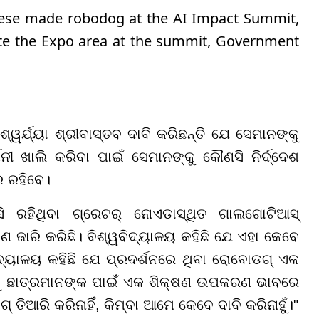
inese made robodog at the AI Impact Summit,
ate the Expo area at the summit, Government
ର୍ଯ୍ୟା ଶ୍ରୀବାସ୍ତବ ଦାବି କରିଛନ୍ତି ଯେ ସେମାନଙ୍କୁ
୍ଶନୀ ଖାଲି କରିବା ପାଇଁ ସେମାନଙ୍କୁ କୌଣସି ନିର୍ଦ୍ଦେଶ
େ ରହିବେ।
 ରହିଥିବା ଗ୍ରେଟର୍ ନୋଏଡାସ୍ଥିତ ଗାଲଗୋଟିଆସ୍
 ଜାରି କରିଛି। ବିଶ୍ୱବିଦ୍ୟାଳୟ କହିଛି ଯେ ଏହା କେବେ
ୱବିଦ୍ୟାଳୟ କହିଛି ଯେ ପ୍ରଦର୍ଶନରେ ଥିବା ରୋବୋଡଗ୍ ଏକ
ହାକୁ ଛାତ୍ରମାନଙ୍କ ପାଇଁ ଏକ ଶିକ୍ଷଣ ଉପକରଣ ଭାବରେ
ଆରି କରିନାହିଁ, କିମ୍ବା ଆମେ କେବେ ଦାବି କରିନାହୁଁ।"