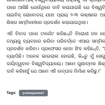
ପରେ ଆସିଛି ଯେଉଁଥିରେ ଦାବି କରାଯାଇଛି ଯେ ବିଶ୍ୱ
ଚାଇନିଜ୍ ରୋବୋଡଗ୍ ଯାହା ପ୍ରାୟ ୨-୩ ଲକ୍ଷରେ ଅନ
ଶିଖର ସମ୍ମିଳନୀରେ ପ୍ରଦର୍ଶନ କରାଯାଇଥିଲା।
ଏହି ବିବାଦ ପରେ ଟାର୍ଗେଟ କରିଛନ୍ତି ବିରୋଧୀ ଦଳ ନେ
ତଥ୍ୟକୁ ବ୍ୟବହାର କରିବା ପରିବର୍ତ୍ତେ ଏଆଇ ସମ୍ମିଳ
ପ୍ରଦର୍ଶନ କରିବା। ପ୍ରଫେସର ନେହା ସିଂହ କହିଛନ୍ତି
ବ୍ୟାପିଛି। ଅନେକ ଭାଇରାଲ ହୋଇଛି, କିନ୍ତୁ ମୁଁ ସେଗ
ଦାୟିତ୍ୱବାନ ବିଶ୍ୱବିଦ୍ୟାଳୟ। ଆମେ ଗୁଣାତ୍ମକ ଶି
ଦାବି କରିନାହୁଁ ଯେ ଆମେ ଏହି ଉତ୍ପାଦ ନିର୍ମାଣ କରିଛୁ।"
Tags:
prameyanews7