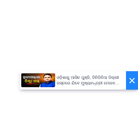
×
ଓଡ଼ିଶାକୁ ଆସିବ ପୁଞ୍ଜି, ତିନିଦିନିଆ ଦିଲ୍ଲୀ
ଗସ୍ତରେ ଯିବେ ମୁଖ୍ୟମନ୍ତ୍ରୀ ମୋହନ
ମାଝୀ