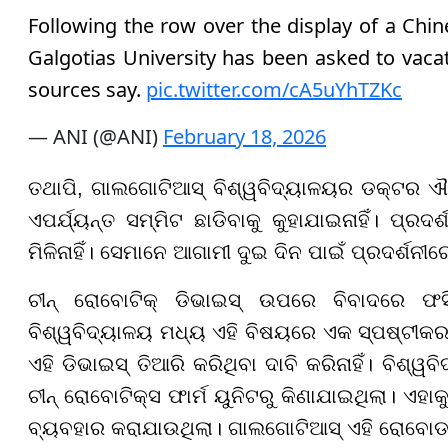
Following the row over the display of a Ch
Galgotias University has been asked to vac
sources say.
pic.twitter.com/cA5uYhTZKc
— ANI (@ANI)
February 18, 2026
ତଥାପି, ଗାଲଗୋଟିଆସ୍ ବିଶ୍ୱବିଦ୍ୟାଳୟର ଡକ୍ଟର ଐଶ୍ୱ
ଏପର୍ଯ୍ୟନ୍ତ ସମ୍ମିଟ ଛାଡିବାକୁ କୁହାଯାଇନାହିଁ। ପ୍ରଦର
ମିଳିନାହିଁ। ସେମାନେ ଆଗାମୀ ଦୁଇ ଦିନ ପାଇଁ ପ୍ରଦର୍ଶନୀର
ଚୀନ୍ ରୋବୋଟିକ୍ ଡିଭାଇସ୍ ଉପରେ ବିବାଦରେ ଫସି
ବିଶ୍ୱବିଦ୍ୟାଳୟ ମଧ୍ୟ ଏହି ବିଷୟରେ ଏକ ସ୍ପଷ୍ଟୀକରଣ
ଏହି ଡିଭାଇସ୍ ତିଆରି କରିଥିବା ଦାବି କରିନାହିଁ। ବିଶ୍
ଚୀନ୍ ରୋବୋଟିକ୍ସ ଫାର୍ମ ୟୁନିଟରୁ କିଣାଯାଇଥିଲା। ଏ
ବ୍ୟବହାର କରାଯାଉଥିଲା। ଗାଲଗୋଟିଆସ୍ ଏହି ରୋବୋଡଗ୍ ତି