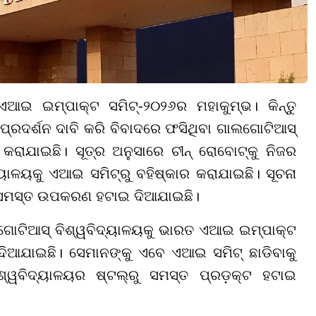
 ଏଆଇ ଇମ୍ପାକ୍ଟ ସମିଟ୍-୨୦୨୬ର ମହାକୁମ୍ଭ। କିନ୍ତୁ
ପ୍ରଦର୍ଶନ ଦାବି କରି ବିବାଦରେ ଫସିଥିବା ଗାଲଗୋଟିଆସ୍
ଣ କରାଯାଇଛି। ସୂତ୍ର ଅନୁସାରେ ଚୀନ୍ ରୋବୋଟ୍କୁ ନିଜର
ୟାଳୟକୁ ଏଆଇ ସମିଟ୍ରୁ ବହିଷ୍କାର କରାଯାଇଛି। ସୂଚନା
ରୁ ସମସ୍ତ ଉପକରଣ ହଟାଇ ଦିଆଯାଇଛି।
ଗୋଟିଆସ୍ ବିଶ୍ୱବିଦ୍ୟାଳୟକୁ ଭାରତ ଏଆଇ ଇମ୍ପାକ୍ଟ
 ଦିଆଯାଇଛି। ସେମାନଙ୍କୁ ଏବେ ଏଆଇ ସମିଟ୍ ଛାଡିବାକୁ
ିଶ୍ୱବିଦ୍ୟାଳୟର ଷ୍ଟଲ୍ରୁ ସମସ୍ତ ପ୍ରଡ଼କ୍ଟ ହଟାଇ