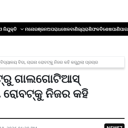
ଓ ନିଯୁକ୍ତି
ମନୋରଞ୍ଜନ
ଅପରାଧ
ଖେଳ
ବାଣିଜ୍ୟ
ରାଶିଫଳ
ବିଶେଷ
ପାଣିପାଗ
ିଦ୍ୟାଳୟ ବିଦା, ଚାଇନା ରୋବଟ୍‌କୁ ନିଜର କହି କରୁଥିଲା ପ୍ରଚାର
୍‌ରୁ ଗାଲଗୋଟିଆସ୍
 ରୋବଟ୍‌କୁ ନିଜର କହି