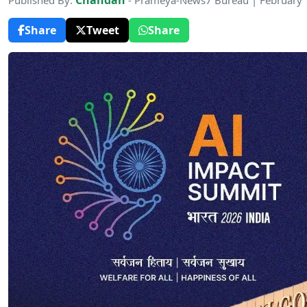
Chandan
Published By:
- Prameya-News7 Bureau | February 
Share
Tweet
Share