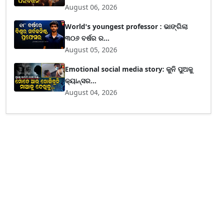
August 06, 2026
World's youngest professor : ଭାଙ୍ଗିଲା
୩୦୬ ବର୍ଷର ର...
August 05, 2026
Emotional social media story: କୁନି ପୁଅକୁ
କ୍ୟାନ୍ସର...
August 04, 2026