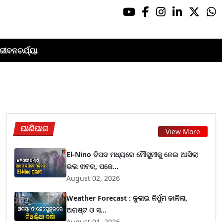
ଜୀବନଚର୍ଯ୍ୟା
ପାଣିପାଗ
View More
El-Nino ବିପଦ ମଧ୍ୟରେ ମୌସୁମୀକୁ ନେଇ ଆସିଲା
ଭଲ ଖବର, ପଜେ...
August 02, 2026
Weather Forecast : ଜୁଲାଇ ନିର୍ଧୁମ ଢାଳିଲା,
ଅଗଷ୍ଟ ଓ ସ...
August 01, 2026