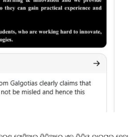
ଟୀକରଣ ସୋସିଆଲ ମିଡିଆରେ ଏକ ଭିଡିଓ ଭାଇରାଲ ହେବା