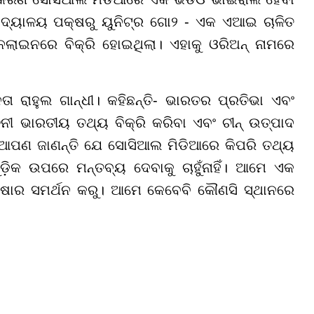
ବିଦ୍ୟାଳୟ ପକ୍ଷରୁ ୟୁନିଟ୍ର ଗୋ୨ - ଏକ ଏଆଇ ଚାଳିତ
ଲାଇନରେ ବିକ୍ରି ହୋଇଥିଲା। ଏହାକୁ ଓରିଅନ୍ ନାମରେ
ତା ରାହୁଲ ଗାନ୍ଧୀ। କହିଛନ୍ତି- ଭାରତର ପ୍ରତିଭା ଏବଂ
ନୀ ଭାରତୀୟ ତଥ୍ୟ ବିକ୍ରି କରିବା ଏବଂ ଚୀନ୍ ଉତ୍ପାଦ
, "ଆପଣ ଜାଣନ୍ତି ଯେ ସୋସିଆଲ ମିଡିଆରେ କିପରି ତଥ୍ୟ
ୁଡ଼ିକ ଉପରେ ମନ୍ତବ୍ୟ ଦେବାକୁ ଚାହୁଁନାହିଁ। ଆମେ ଏକ
କ୍ଷାର ସମର୍ଥନ କରୁ। ଆମେ କେବେବି କୌଣସି ସ୍ଥାନରେ