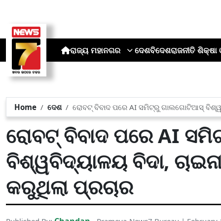
ରାଜ୍ୟ
ମହାନଗର
ଦେଶ
ବିଦେଶ
ରାଜନୀତି
ଶିକ୍ଷା 
Home
ଦେଶ
ରୋବଟ୍ ବିବାଦ ପରେ AI ସମିଟ୍‌ରୁ ଗାଲଗୋଟିଆସ୍ ବିଶ୍ୱବ
ରୋବଟ୍ ବିବାଦ ପରେ AI ସମିଟ
ବିଶ୍ୱବିଦ୍ୟାଳୟ ବିଦା, ଚାଇନା
କରୁଥିଲା ପ୍ରଚାର