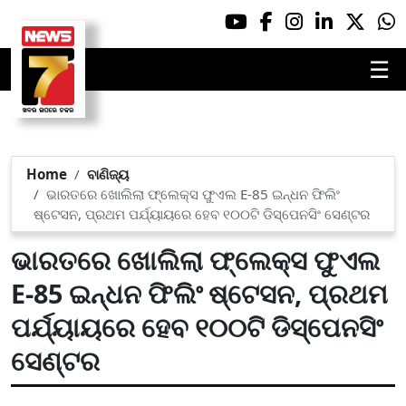
☰
Home
ବାଣିଜ୍ୟ
ଭାରତରେ ଖୋଲିଲା ଫ୍ଲେକ୍ସ ଫୁଏଲ E-85 ଇନ୍ଧନ ଫିଲିଂ
ଷ୍ଟେସନ, ପ୍ରଥମ ପର୍ଯ୍ୟାୟରେ ହେବ ୧୦୦ଟି ଡିସ୍ପେନସିଂ ସେଣ୍ଟର
ଭାରତରେ ଖୋଲିଲା ଫ୍ଲେକ୍ସ ଫୁଏଲ
E-85 ଇନ୍ଧନ ଫିଲିଂ ଷ୍ଟେସନ, ପ୍ରଥମ
ପର୍ଯ୍ୟାୟରେ ହେବ ୧୦୦ଟି ଡିସ୍ପେନସିଂ
ସେଣ୍ଟର