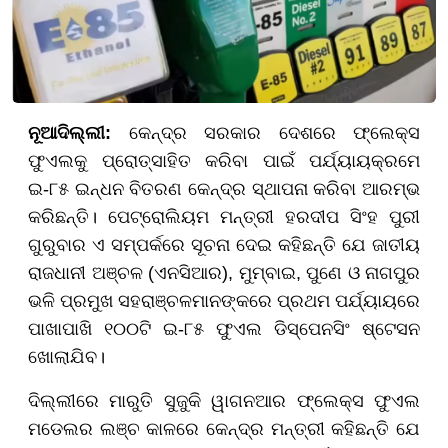
ନୂଆଦିଲ୍ଲୀ:
କେନ୍ଦ୍ର ସରକାର ଦେଶରେ ଫ୍ଲେକ୍ସ
ଫୁଏଲକୁ ପ୍ରୋତ୍ସାହିତ କରିବା ପାଇଁ ପର୍ଯ୍ୟାୟକ୍ରମେ
ଇ-୮୫ ଇନ୍ଧନ ବିତରଣ କେନ୍ଦ୍ର ସ୍ଥାପନା କରିବା ଆରମ୍ଭ
କରିଛନ୍ତି। ପେଟ୍ରୋଲିୟମ ମନ୍ତ୍ରୀ ହରଦୀପ ସିଂହ ପୁରୀ
ଗୁରୁବାର ଏ ସମ୍ପର୍କରେ ସୂଚନା ଦେଇ କହିଛନ୍ତି ଯେ ଜାତୀୟ
ରାଜଧାନୀ ଅଞ୍ଚଳ (ଏନସିଆର), ମୁମ୍ବାଇ, ପୁଣେ ଓ ନାଗପୁର
ଭଳି ପ୍ରମୁଖ ସହରାଞ୍ଚଳମାନଙ୍କରେ ପ୍ରଥମ ପର୍ଯ୍ୟାୟରେ
ପାଖାପାଖି ୧୦୦ଟି ଇ-୮୫ ଫୁଏଲ ଡିସ୍ପେନସିଂ ଷ୍ଟେସନ
ଖୋଲାଯିବ।
ଦିଲ୍ଲୀରେ ମାରୁତି ସୁଜୁକି ୱାଗନଆର ଫ୍ଲେକ୍ସ ଫୁଏଲ
ମଡେଲର ଲଞ୍ଚ କାଳରେ କେନ୍ଦ୍ର ମନ୍ତ୍ରୀ କହିଛନ୍ତି ଯେ