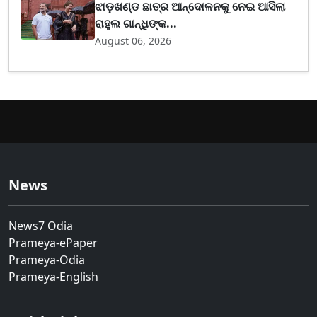
ଝାଡ଼ଖଣ୍ଡ ଛାତ୍ର ଆନ୍ଦୋଳନକୁ ନେଇ ଆସିଲା
ରାହୁଲ ଗାନ୍ଧିଙ୍କ...
August 06, 2026
News
News7 Odia
Prameya-ePaper
Prameya-Odia
Prameya-English