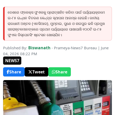
ଦେଶରେ ଫ୍ଲେକ୍ସ ଫୁଏଲକୁ ପ୍ରୋତ୍ସାହିତ କରିବା ପାଇଁ ପର୍ଯ୍ୟାୟକ୍ରମେ
ଇ-୮୫ ଇନ୍ଧନ ବିତରଣ କେନ୍ଦ୍ର ସ୍ଥାପନା ଆରମ୍ଭ ହେଇଛି। ଜାତୀୟ
ରାଜଧାନୀ ଅଞ୍ଚଳ (ଏନସିଆର), ମୁମ୍ବାଇ, ପୁଣେ ଓ ନାଗପୁର ଭଳି ପ୍ରମୁଖ
ସହରାଞ୍ଚଳମାନଙ୍କରେ ପ୍ରଥମ ପର୍ଯ୍ୟାୟରେ ପାଖାପାଖି ୧୦୦ଟି ଇ-୮୫
ଫୁଏଲ ଡିସ୍ପେନସିଂ ଷ୍ଟେସନ ଖୋଲାଯିବ।
Biswanath
Published By:
- Prameya-News7 Bureau | June
04, 2026 08:22 PM
NEWS7
Share
Tweet
Share