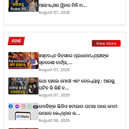
ଆଲାଏନ୍ସର ୱିନର ମିନି ମ...
August 07, 2026
ଦେଶ
View More
ହସ୍ତତନ୍ତ ଦିବସରେ ପ୍ରଧାନମନ୍ତ୍ରୀଙ୍କ
ସ୍ବଦେଶୀ ବାର୍ତ୍ତା,...
August 07, 2026
କଥା ହେଲେ ମୋଦୀ ଏବଂ ନେତନ୍ୟାହୁ : ଆଗକୁ
ଘଟିବ କି କିଛି ବ...
August 07, 2026
ମୋଦିଙ୍କ ଭିଡିଓ ହଟାଇବା ଘଟଣା ପରେ ମେଟା
ଉପରେ କେନ୍ଦ୍ରର କ...
August 06, 2026