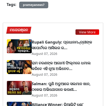
Tags:
prameyanews7
ମନୋରଞ୍ଜନ
View More
Rupali Ganguly: ପ୍ରଧାନମନ୍ତ୍ରୀଙ୍କ
ସପୋର୍ଟରେ ଆସିଲର ର...
August 07, 2026
ରାମ ଚରଣଙ୍କ ଆଗାମୀ ଫିଲ୍ମରେ ଧମାଲ
କରିବେ ଏହି ନୂଆ ଅଭିନେତ...
August 07, 2026
Salman: ପୁଣି ଅଡୁଆରେ ସଲମାନ ଖାନ,
ଠକେଇ ଅଭିଯୋଗରେ ଭଉଣୀ...
August 07, 2026
Alliance Winner: ରିଆଲିଟି ଶୋ’