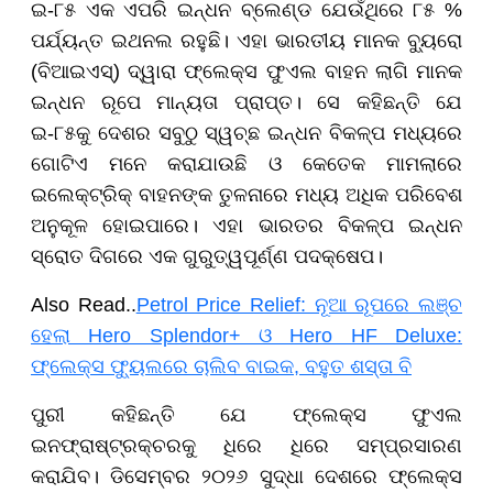
ଇ-୮୫ ଏକ ଏପରି ଇନ୍ଧନ ବ୍ଲେଣ୍ଡ ଯେଉଁଥିରେ ୮୫ %
ପର୍ଯ୍ୟନ୍ତ ଇଥନଲ ରହୁଛି। ଏହା ଭାରତୀୟ ମାନକ ବ୍ୟୁରୋ
(ବିଆଇଏସ୍) ଦ୍ୱାରା ଫ୍ଲେକ୍ସ ଫୁଏଲ ବାହନ ଲାଗି ମାନକ
ଇନ୍ଧନ ରୂପେ ମାନ୍ୟତା ପ୍ରାପ୍ତ। ସେ କହିଛନ୍ତି ଯେ
ଇ-୮୫କୁ ଦେଶର ସବୁଠୁ ସ୍ୱଚ୍ଛ ଇନ୍ଧନ ବିକଳ୍ପ ମଧ୍ୟରେ
ଗୋଟିଏ ମନେ କରାଯାଉଛି ଓ କେତେକ ମାମଲାରେ
ଇଲେକ୍ଟ୍ରିକ୍ ବାହନଙ୍କ ତୁଳନାରେ ମଧ୍ୟ ଅଧିକ ପରିବେଶ
ଅନୁକୂଳ ହୋଇପାରେ। ଏହା ଭାରତର ବିକଳ୍ପ ଇନ୍ଧନ
ସ୍ରୋତ ଦିଗରେ ଏକ ଗୁରୁତ୍ୱପୂର୍ଣ୍ଣ ପଦକ୍ଷେପ।
Also Read..
Petrol Price Relief: ନୂଆ ରୂପରେ ଲଞ୍ଚ
ହେଲା Hero Splendor+ ଓ Hero HF Deluxe:
ଫ୍ଲେକ୍ସ ଫ୍ୟୁଲରେ ଚାଲିବ ବାଇକ, ବହୁତ ଶସ୍ତା ବି
ପୁରୀ କହିଛନ୍ତି ଯେ ଫ୍ଲେକ୍ସ ଫୁଏଲ
ଇନଫ୍ରାଷ୍ଟ୍ରକ୍ଚରକୁ ଧିରେ ଧିରେ ସମ୍ପ୍ରସାରଣ
କରାଯିବ। ଡିସେମ୍ବର ୨୦୨୬ ସୁଦ୍ଧା ଦେଶରେ ଫ୍ଲେକ୍ସ