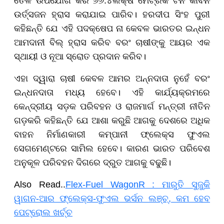
ତୈଳ ଉପଯୋଗ କରି ୬୬.୪ଲକ୍ଷ ମେଟ୍ରିକ ଟନ କାର୍ବନ
ଉର୍ତ୍ସଜନ ହ୍ରାସ କରାଯାଇ ପାରିବ। ହରଦୀପ ସିଂହ ପୁରୀ
କହିଛନ୍ତି ଯେ ଏହି ପଦକ୍ଷେପ ନା କେବଳ ଭାରତର ଇନ୍ଧନ
ଆମଦାନୀ ବିଲ୍ ହ୍ରାସ କରିବ ବରଂ ଚାଷୀଙ୍କୁ ଆୟର ଏକ
ସ୍ଥାୟୀ ଓ ନୂଆ ସ୍ରୋତ ପ୍ରଦାନ କରିବ।
ଏହା ଦ୍ୱାରା ଚାଷୀ କେବଳ ଆମର ଅନ୍ନଦାତା ନୁହେଁ ବରଂ
ଇନ୍ଧନଦାତା ମଧ୍ୟ ହେବେ। ଏହି କାର୍ଯ୍ୟକ୍ରମରେ
କେନ୍ଦ୍ରୀୟ ସଡ଼କ ପରିବହନ ଓ ରାଜମାର୍ଗ ମନ୍ତ୍ରୀ ନୀତିନ
ଗଡ଼କରି କହିଛନ୍ତି ଯେ ଆଶା କରୁଛି ଆଗକୁ ଦେଶରେ ଅଧିକ
ବାହନ ନିର୍ମାଣକାରୀ କମ୍ପାନୀ ଫ୍ଲେକ୍ସ ଫୁଏଲ
ସେଗମେଣ୍ଟରେ ସାମିଲ ହେବେ। କାରଣ ଭାରତ ପରିବେଶ
ଅନୁକୂଳ ପରିବହନ ଦିଗରେ ଦ୍ରୁତ ଆଗକୁ ବଢୁଛି।
Also Read..
Flex-Fuel WagonR : ମାରୁତି ସୁଜୁକି
ୱାଗନ-ଆର ଫ୍ଲେକ୍ସ-ଫୁଏଲ ଭର୍ସନ ଲଞ୍ଚ୍, କମ ହେବ
ପେଟ୍ରୋଲ ଖର୍ଚ୍ଚ