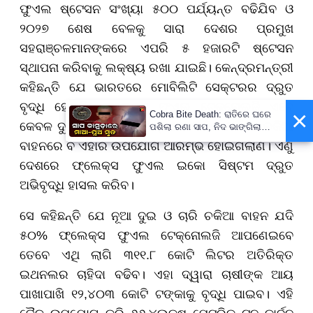
ଫୁଏଲ ଷ୍ଟେସନ ସଂଖ୍ୟା ୫୦୦ ପର୍ଯ୍ୟନ୍ତ ବଢିଯିବ ଓ
୨୦୨୭ ଶେଷ ବେଳକୁ ସାରା ଦେଶର ପ୍ରମୁଖ
ସହରାଞ୍ଚଳମାନଙ୍କରେ ଏପରି ୫ ହଜାରଟି ଷ୍ଟେସନ
ସ୍ଥାପନା କରିବାକୁ ଲକ୍ଷ୍ୟ ରଖା ଯାଇଛି। କେନ୍ଦ୍ରମନ୍ତ୍ରୀ
କହିଛନ୍ତି ଯେ ଭାରତରେ ମୋବିଲିଟି ସେକ୍ଟରର ଦ୍ରୁତ
ବୃଦ୍ଧି ହେଉଛି। ଫ୍ଲେକ୍ସ ଫୁଏଲ ଟେକ୍ନୋଲଜି ଏବେ
×
Cobra Bite Death: ରାତିରେ ଘରେ
କେବଳ ଦୁଇ ଚକିଆ ଯାନ ମଧ୍ୟରେ ସୀମିତ ନାହିଁ, ୪ ଚକିଆ
ପଶିଲା ରଣା ସାପ, ନିଦ ଭାଙ୍ଗିଲା
ବେଳକୁ ଆଉ ନଥିଲେ ମା’-ପୁଅ
ବାହନରେ ବି ଏହାର ଉପଯୋଗ ଆରମ୍ଭ ହୋଇଗଲାଣି। ଏଣୁ
ଦେଶରେ ଫ୍ଲେକ୍ସ ଫୁଏଲ ଇକୋ ସିଷ୍ଟମ ଦ୍ରୁତ
ଅଭିବୃଦ୍ଧି ହାସଲ କରିବ।
ସେ କହିଛନ୍ତି ଯେ ନୂଆ ଦୁଇ ଓ ଚାରି ଚକିଆ ବାହନ ଯଦି
୫୦% ଫ୍ଲେକ୍ସ ଫୁଏଲ ଟେକ୍ନୋଲଜି ଆପଣେଇବେ
ତେବେ ଏଥି ଲାଗି ୩୧୧.୮ କୋଟି ଲିଟର ଅତିରିକ୍ତ
ଇଥନଲର ଚାହିଦା ବଢିବ। ଏହା ଦ୍ୱାରା ଚାଷୀଙ୍କ ଆୟ
ପାଖାପାଖି ୧୨,୪୦୩ କୋଟି ଟଙ୍କାକୁ ବୃଦ୍ଧି ପାଇବ। ଏହି