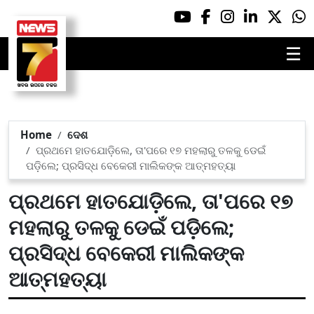
☰
Home
ଦେଶ
ପ୍ରଥମେ ହାତଯୋଡ଼ିଲେ, ତା'ପରେ ୧୭ ମହଲାରୁ ତଳକୁ ଡେଇଁ
ପଡ଼ିଲେ; ପ୍ରସିଦ୍ଧ ବେକେରୀ ମାଲିକଙ୍କ ଆତ୍ମହତ୍ୟା
ପ୍ରଥମେ ହାତଯୋଡ଼ିଲେ, ତା'ପରେ ୧୭
ମହଲାରୁ ତଳକୁ ଡେଇଁ ପଡ଼ିଲେ;
ପ୍ରସିଦ୍ଧ ବେକେରୀ ମାଲିକଙ୍କ
ଆତ୍ମହତ୍ୟା