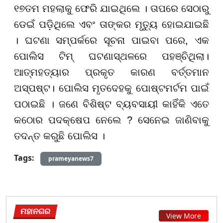
୧୭ତମ ମହଲାକୁ ଫେରି ଯାଇଥିଲେ । ତାପରେ ସେଠାରୁ
ଡେଇଁ ପଡ଼ିଥିଲେ ଏବଂ ତାଙ୍କର ମୃତ୍ୟୁ ହୋଇଯାଇଛି
। ଘଟଣା ସମ୍ପର୍କରେ ସୂଚନା ପାଇବା ପରେ, ଏକ
ପୋଲିସ ଟିମ୍ ଘଟଣାସ୍ଥଳରେ ପହଞ୍ଚିଥିଲା।
ଆତ୍ମହତ୍ୟାର ପ୍ରକୃତ କାରଣ ବର୍ତ୍ତମାନ
ଅସ୍ପଷ୍ଟ। ପୋଲିସ ମୃତଦେହକୁ ପୋଷ୍ଟମର୍ଟମ ପାଇଁ
ପଠାଇଛି । ଜଣେ ବିଶିଷ୍ଟ ବ୍ୟବସାୟୀ କାହିଁକି ଏତେ
କଠୋର ପଦକ୍ଷେପ ନେଲେ ? ସେନେଇ ଜାଣିବାକୁ
ତଦନ୍ତ କରୁଛି ପୋଲିସ ।
Tags:
prameyanews7
ମହାନଗର
View More