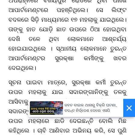
ଅପରାହ୍ନରେ ବିଜୟପୁର ରୋଡରେ ଥିବା ପନାଶ
ଆପାର୍ଟମେଣ୍ଟରେ ପହଞ୍ଚିଥିଲେ। ସେ ଲିଫ୍ଟ
ବଦଳରେ ସିଡ଼ି ମାଧ୍ୟମରେ ୧୭ ମହଲାକୁ ଯାଇଥିଲେ।
ତାଙ୍କୁ ହାତ ଯୋଡ଼ି ଛାତ ଉପରେ ଠିଆ ହୋଇଥିବା
ଦେଖି ତଳେ ଥିବା ଲୋକମାନେ ଆଶ୍ଚର୍ଯ୍ୟ
ହୋଇଯାଇଥିଲେ । ସ୍ଥାନୀୟ ଲୋକମାନେ ତୁରନ୍ତ
ଆପାର୍ଟମେଣ୍ଟର ସୁରକ୍ଷା କର୍ମୀଙ୍କୁ ଖବର
ଦେଇଥିଲେ।
ସୂଚନା ପାଇବା ମାତ୍ରେ, ସୁରକ୍ଷା କର୍ମୀ ତୁରନ୍ତ
ଉପର ମହଲାକୁ ଯାଇ ସଦାରଙ୍ଗାନିଙ୍କୁ ତଳକୁ
ଆସିବାକୁ ବୁଝାଇଥିଲେ। କିନ୍ତୁ ତଳକୁ ଆସିବା ପରେ,
×
ଜବତ ବାଇକ ଥାନାରୁ ବିକ୍ରି ଘଟଣା,
ସଦାରଙ୍ଗାନି ସୁରକ୍ଷା କର୍ମୀଙ୍କୁ ତାଙ୍କର ଚାବି
ତଦନ୍ତ ନିର୍ଦ୍ଦେଶ ଦେଲେ ଏସପି
ଉପର ମହଲାରେ ଛାଡି ଦେଇଛନ୍ତି ବୋଲି ମିଛ
କହିଥିଲେ । ଚାବି ଆଣିବାର ଅଭିନୟ କରି, ସେ ପୁଣି