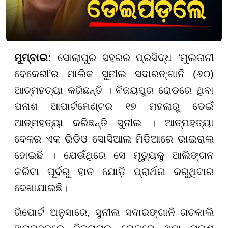
ମୁମ୍ବାଇ:
ସୋଲାପୁର ସହରର ପ୍ରସିଦ୍ଧ ‘ମୁଲତାନୀ
ବେକେରୀ’ର ମାଲିକ ସୁନୀଲ ସଦାରଙ୍ଗାନି (୬୦)
ଆତ୍ମହତ୍ୟା କରିଛନ୍ତି । ବିଜୟପୁର ରୋଡରେ ଥିବା
ପନାଶ ଆପାର୍ଟମେଣ୍ଟର ୧୭ ମହଲାରୁ ଡେଇଁ
ଆତ୍ମହତ୍ୟା କରିଛନ୍ତି ସୁନୀଲ । ଆତ୍ମହତ୍ୟା
ବେଳର ଏକ ଭିଡିଓ ସୋସିଆଲ ମିଡିଆରେ ଭାଇରାଲ
ହୋଇଛି । ଯେଉଁଥିରେ ସେ ମୃତ୍ୟୁକୁ ଆଲିଙ୍ଗନ
କରିବା ପୂର୍ବରୁ ହାତ ଯୋଡ଼ି ପ୍ରାର୍ଥନା କରୁଥିବାର
ଦେଖାଯାଇଛି।
ରିପୋର୍ଟ ଅନୁସାରେ, ସୁନୀଲ ସଦାରଙ୍ଗାନି ଗତକାଲି