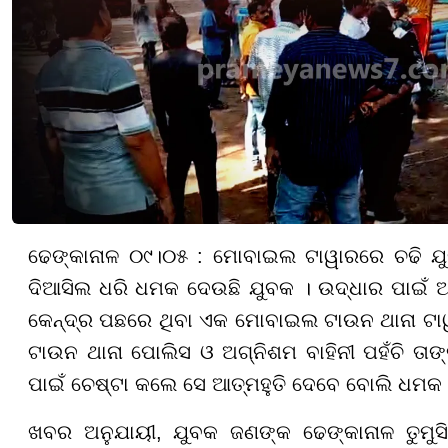
ଢେଙ୍କାନାଳ ୦୯।୦୫ : ମୋବାଇଲ ଟାୱାରରେ ଚଢି ଯୁ
ଦିଆସିଲ ଧରି ଧମକ ଦେଉଛି ଯୁବକ । ଉଦ୍ଧାର ପାଇଁ ଅଗ୍
କେନ୍ଦ୍ର ପଛରେ ଥିବା ଏକ ମୋବାଇଲ ଟାଉନ ଥାନା ଟା
ଟାଉନ ଥାନା ପୋଲିସ ଓ ଅଗ୍ନିଶମ ବାହିନୀ ପହଁଚି ତାଙ
ପାଇଁ ଚେଷ୍ଟା କଲେ ସେ ଆତ୍ମହୁତି ଦେବେ ବୋଲି ଧମକ 
ଖବର ଅନୁଯାୟୀ, ଯୁବକ ଜଣଙ୍କ ଢେଙ୍କାନାଳ ତୁମୁସ