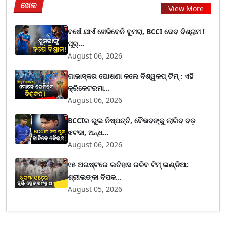
ଖେଳ
View More
ବର୍ଷେ ଯାଏଁ ଖେଳିବେନି ବୁମରା, BCCI ଦେବ ବିଶ୍ରାମ !
ପୂର୍...
August 06, 2026
ଗାଭାସ୍କର ଘୋଷଣା କଲେ ବିଶ୍ୱକପ୍ ଟିମ୍ : ଏହି
କ୍ରିକେଟରମା...
August 06, 2026
BCCIର ଭୁଲ ନିଷ୍ପତ୍ତି, ବୈଭବଙ୍କୁ ଲାଗିବ ବଡ଼
ଝଟକା, ଅନ୍ଧ...
August 06, 2026
୧୫ ଅଗଷ୍ଟରେ ଇତିହାସ ରଚିବ ଟିମ୍ ଇଣ୍ଡିଆ:
ଶ୍ରୀଲଙ୍କା ବିପକ...
August 05, 2026