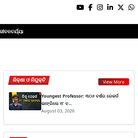
ଜୀବନଚର୍ଯ୍ୟା
ଶିକ୍ଷା ଓ ନିଯୁକ୍ତି
View More
Youngest Professor: ୩୦୬ ବର୍ଷର ରେକର୍ଡ
ଭାଙ୍ଗିଲେ ୧୮ ବ...
August 03, 2026