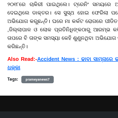
୨୦୧୮ରେ ଚାକିରୀ ପାଇଥିଲେ। ଟ୍ରେନିଂ ସମୟରେ ଅସୁ
ଦେଇଥିଲେ ଡାକ୍ତର। ସେ ସୁସ୍ଥ ହୋଇ ଫେରିଲା ପରେ 
ଅଭିଯୋଗ କରୁଛନ୍ତି। ଘରେ ମା କର୍କଟ ରୋଗରେ ପୀଡିତ ଓ
,ଜିଲ୍ଲାପାଳ ଓ ଲୋକ ପ୍ରତିନିଧିଙ୍କଠାରୁ ଆରମ୍ଭ କରି
ତାପରେ ବି ତାଙ୍କ ସମସ୍ୟା କେହି ଶୁଣୁନଥିବା ଅଭିଯୋଗ କର
କରିଛନ୍ତି।
Also Read:-
Accident News : ଢାବା ସାମ୍ନାରେ ଭୟ
ଧକ୍କା
Tags:
prameyanews7