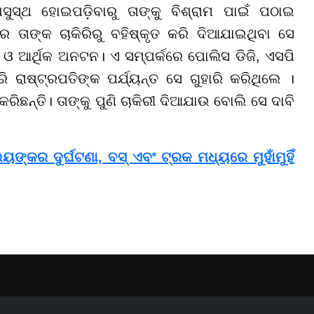
ସ୍ଥ ହୋଇପଡ଼ିବାରୁ ତାଙ୍କୁ ବିଶ୍ରାମ ପାଇଁ ପଠାଇ
ତାଙ୍କ ଚାକିରିରୁ ବହିଷ୍କୃତ କରି ଦିଆଯାଇଥିବା ସେ
 ଆର୍ଥିକ ଅନଟନ। ଏ ସମ୍ପର୍କରେ ପୋଲିସ ଡିଜି, ଏସପି
 ରାଷ୍ଟ୍ରପତିଙ୍କ ପର୍ଯ୍ୟନ୍ତ ସେ ଗୁହାରି କରିଥିଲେ ।
ିଛନ୍ତି। ତାଙ୍କୁ ପୁଣି ଚାକିରୀ ଦିଆଯାଉ ବୋଲି ସେ ଦାବି
ଙ୍କର ଦୁର୍ଘଟଣା, ବସ୍ ଏବଂ ଟ୍ରକ ମଧ୍ୟରେ ମୁହାଁମୁହିଁ