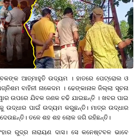
ବକଙ୍କ ଆତ୍ମାହୁତି ଉଦ୍ୟମ । ହାତରେ ପେଟ୍ରୋଲ ଓ
ନିଶମ ବାହିନୀ ନାକେଦମ । ଢେଙ୍କାନାଳ ଜିଲ୍ଲା ସୂଚନା
ୱାର ଉପରେ ଯିବକ ଜଣକ ଚଢି ଯାଇଛନ୍ତି । ଖବର ପାଇ
୍କୁ ଉଦ୍ଧାର ପାଇଁ ଉଦ୍ୟମ କରୁଛନ୍ତି। ମାତ୍ର ଉଦ୍ଧାର
ଦେଉଛନ୍ତି। ତଳେ ଶହ ଶହ ଲୋକ ଜଗି ରହିଛନ୍ତି।
ିଂହାର ରୁଦ୍ର ନାରାୟଣ ଦାସ। ସେ କନେଷ୍ଟବଳ ଭାବେ