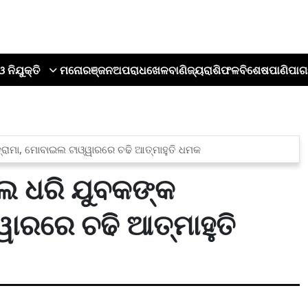
ଓ ନିଯୁକ୍ତି
ମନୋରଞ୍ଜନ
ଅପରାଧ
ଖେଳ
ବାଣିଜ୍ୟ
ରାଶିଫଳ
ବିଶେଷ
ପାଣିପାଗ
ରାମା, ମୋବାଇଲ ଟାଓ୍ୱାରରେ ଚଢି ଆତ୍ମାହୁତି ଧମକ
ଲ ଧରି ଯୁବକଙ୍କ
ୱାରରେ ଚଢି ଆତ୍ମାହୁତି