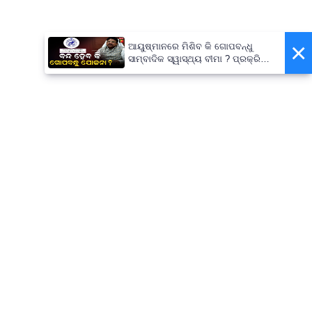
×
ଆୟୁଷ୍ମାନରେ ମିଶିବ କି ଗୋପବନ୍ଧୁ
ସାମ୍ବାଦିକ ସ୍ୱାସ୍ଥ୍ୟ ବୀମା ? ପ୍ରକ୍ରିୟା
ଆରମ୍ଭ, ସ୍ୱାସ୍ଥ୍ୟମନ୍ତ୍ରୀ କହିଲେ-
ସରକାର କରିବେ ତର୍ଜମା