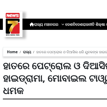
ରାଜ୍ୟ
ମହାନଗର
ଦେଶ
ବିଦେଶ
ରାଜନୀତି
ଶିକ୍ଷା 
Home
ରାଜ୍ୟ
ହାତରେ ପେଟ୍ରୋଲ ଓ ଦିଆସିଲ ଧରି ଯୁବକଙ୍କ ହାଇଡ୍
ହାତରେ ପେଟ୍ରୋଲ ଓ ଦିଆସି
ହାଇଡ୍ରାମା, ମୋବାଇଲ ଟାଓ୍
ଧମକ