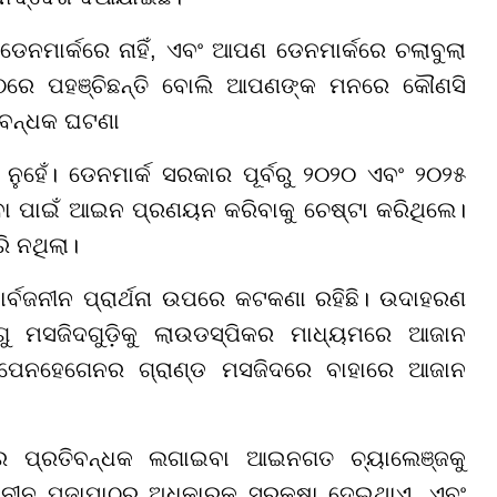
ନମାର୍କରେ ନାହିଁ, ଏବଂ ଆପଣ ଡେନମାର୍କରେ ଚଲାବୁଲା
େ ପହଞ୍ଚିଛନ୍ତି ବୋଲି ଆପଣଙ୍କ ମନରେ କୌଣସି
ତିବନ୍ଧକ ଘଟଣା
ୁହେଁ। ଡେନମାର୍କ ସରକାର ପୂର୍ବରୁ ୨୦୨୦ ଏବଂ ୨୦୨୫
ିବା ପାଇଁ ଆଇନ ପ୍ରଣୟନ କରିବାକୁ ଚେଷ୍ଟା କରିଥିଲେ।
ରି ନଥିଲା।
ସାର୍ବଜନୀନ ପ୍ରାର୍ଥନା ଉପରେ କଟକଣା ରହିଛି। ଉଦାହରଣ
ମସଜିଦଗୁଡ଼ିକୁ ଲାଉଡସ୍ପିକର ମାଧ୍ୟମରେ ଆଜାନ
ୋପେନହେଗେନର ଗ୍ରାଣ୍ଡ ମସଜିଦରେ ବାହାରେ ଆଜାନ
ରେ ପ୍ରତିବନ୍ଧକ ଲଗାଇବା ଆଇନଗତ ଚ୍ୟାଲେଞ୍ଜକୁ
ଜନୀନ ପୂଜାପାଠର ଅଧିକାରକୁ ସୁରକ୍ଷା ଦେଇଥାଏ, ଏବଂ