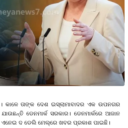
ଭୟ। କାଳେ ତାଙ୍କ ଦେଶ ଇସ୍ଲାମାବାଦର ଏକ ଉପନଗର
ୁ ଯାଉଛନ୍ତି ଡେନମାର୍କ ସରକାର। ଡେନମାର୍କରେ ଆଜାନ
ି। ଏନେଇ ଦ ଡେଲି ମେଲ୍ରେ ଖବର ପ୍ରକାଶ ପାଇଛି।