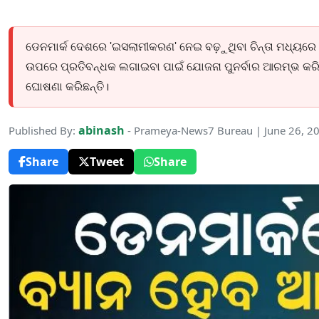
ଡେନମାର୍କ ଦେଶରେ 'ଇସଲାମୀକରଣ' ନେଇ ବଢ଼ୁଥିବା ଚିନ୍ତା ମଧ୍ୟରେ ଦ
ଉପରେ ପ୍ରତିବନ୍ଧକ ଲଗାଇବା ପାଇଁ ଯୋଜନା ପୁନର୍ବାର ଆରମ୍ଭ କରି
ଘୋଷଣା କରିଛନ୍ତି।
abinash
Published By:
- Prameya-News7 Bureau | June 26, 2
Share
Tweet
Share