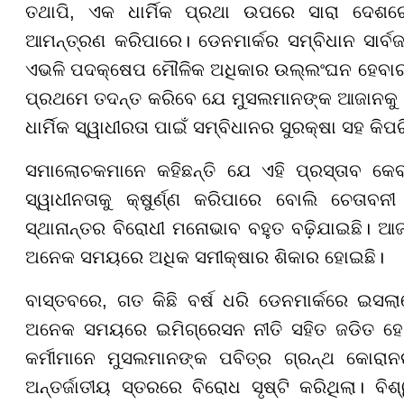
ତଥାପି, ଏକ ଧାର୍ମିକ ପ୍ରଥା ଉପରେ ସାରା ଦେଶ
ଆମନ୍ତ୍ରଣ କରିପାରେ। ଡେନମାର୍କର ସମ୍ବିଧାନ ସାର୍ବ
ଏଭଳି ପଦକ୍ଷେପ ମୌଳିକ ଅଧିକାର ଉଲ୍ଲଂଘନ ହେବାର
ପ୍ରଥମେ ତଦନ୍ତ କରିବେ ଯେ ମୁସଲମାନଙ୍କ ଆଜାନକୁ ସା
ଧାର୍ମିକ ସ୍ୱାଧୀରତା ପାଇଁ ସମ୍ବିଧାନର ସୁରକ୍ଷା ସହ କିପ
ସମାଲୋଚକମାନେ କହିଛନ୍ତି ଯେ ଏହି ପ୍ରସ୍ତାବ କେବଳ 
ସ୍ୱାଧୀନତାକୁ କ୍ଷୁର୍ଣ୍ଣ କରିପାରେ ବୋଲି ଚେତା
ସ୍ଥାନାନ୍ତର ବିରୋଧୀ ମନୋଭାବ ବହୁତ ବଢ଼ିଯାଇଛି। ଆଜ
ଅନେକ ସମୟରେ ଅଧିକ ସମୀକ୍ଷାର ଶିକାର ହୋଇଛି।
ବାସ୍ତବରେ, ଗତ କିଛି ବର୍ଷ ଧରି ଡେନମାର୍କରେ ଇସ
ଅନେକ ସମୟରେ ଇମିଗ୍ରେସନ ନୀତି ସହିତ ଜଡିତ ହୋଇ
କର୍ମୀମାନେ ମୁସଲମାନଙ୍କ ପବିତ୍ର ଗ୍ରନ୍ଥ କୋର
ଅନ୍ତର୍ଜାତୀୟ ସ୍ତରରେ ବିରୋଧ ସୃଷ୍ଟି କରିଥିଲା। ବିଶ