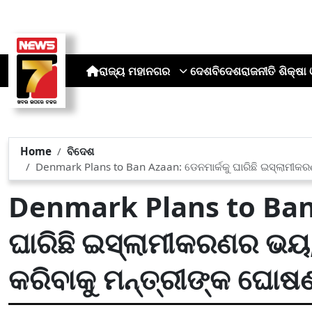
ରାଜ୍ୟ
ମହାନଗର
ଦେଶ
ବିଦେଶ
ରାଜନୀତି
ଶିକ୍ଷା 
Home
ବିଦେଶ
Denmark Plans to Ban Azaan: ଡେନମାର୍କକୁ ଘାରିଛି ଇସ୍ଲାମୀକ
Denmark Plans to Ban 
ଘାରିଛି ଇସ୍ଲାମୀକରଣର ଭୟ
କରିବାକୁ ମନ୍ତ୍ରୀଙ୍କ ଘୋଷ