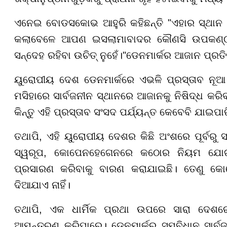
ଏନେଇ ବୋଡସକୋଭ ଆହୁରି କହିଛନ୍ତି "ଏହାର ସ୍ଥାନ ଡେ
କଲାବେଳେ ଆପଣ ଇସଲାମାବାଦର କୌଣସି ଉପକଣ୍ଠର
ସନ୍ଦେହ ରହିବା ଉଚିତ୍ ନୁହେଁ।"ଡେନମାର୍କର ଆଜାନ ପ୍ର
ୟୁରୋପୀୟ ଦେଶ ଡେନମାର୍କରେ ଏଭଳି ପ୍ରସ୍ତାବ ନୂଆ ନ
ମସିହାରେ ସାର୍ବଜନୀନ ସ୍ଥାନରେ ଆଜାନକୁ ନିଷିଦ୍ଧ କର
କିନ୍ତୁ ଏହି ପ୍ରସ୍ତାବ ସଂସଦ ପର୍ଯ୍ୟନ୍ତ କେବେବି ଯାଇପା
ତଥାପି, ଏହି ୟୁରୋପୀୟ ଦେଶର କିଛି ଅଂଶରେ ପୂର୍ବରୁ 
ସ୍ୱରୂପ, କୋପେନହେଗେନରେ କଠୋର ନିୟମ ଯୋଗୁ 
ପ୍ରସାରଣ କରିବାକୁ ବାରଣ କରାଯାଇଛି। ତେଣୁ କ
ଦିଆଯାଏ ନାହିଁ।
ତଥାପି, ଏକ ଧାର୍ମିକ ପ୍ରଥା ଉପରେ ସାରା ଦେଶ
ଆମନ୍ତ୍ରଣ କରିପାରେ। ଡେନମାର୍କର ସମ୍ବିଧାନ ସାର୍ବ