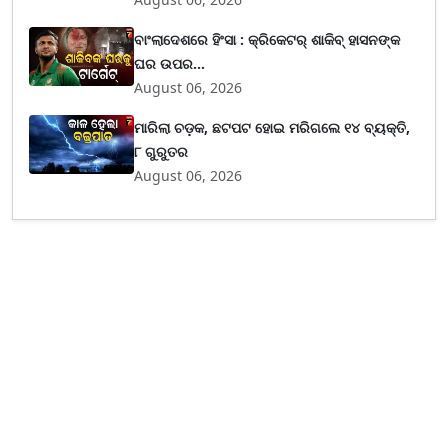
ବାଂଲାଦେଶରେ ହିଂସା : କ୍ରିକେଟର୍ ଶାକିବ୍ ହାସନଙ୍କ
ଘର ଉପର...
August 06, 2026
ମାରିଲା ଚଡ଼କ, ଛଟପଟ ହୋଇ ମରିଗଲେ ୧୪ ବ୍ୟକ୍ତି,
୮ ଗୁରୁତର
August 06, 2026