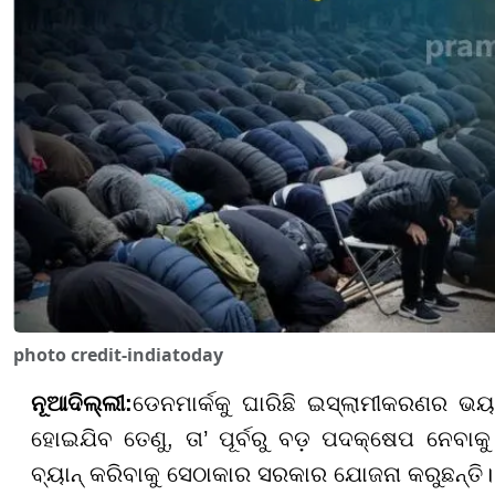
photo credit-indiatoday
ନୂଆଦିଲ୍ଲୀ:
ଡେନମାର୍କକୁ ଘାରିଛି ଇସ୍ଲାମୀକରଣର 
ହୋଇଯିବ ତେଣୁ, ତା’ ପୂର୍ବରୁ ବଡ଼ ପଦକ୍ଷେପ ନେବାକ
ବ୍ୟାନ୍ କରିବାକୁ ସେଠାକାର ସରକାର ଯୋଜନା କରୁଛନ୍ତ