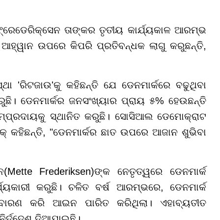
 ଫ୍ରେଡେରିକ୍ସେନ ତାଙ୍କର ତୃତୀୟ କାର୍ଯ୍ୟକାଳ ଆରମ୍ଭ
 ଆହ୍ୱାନ ଉପରେ କିପରି ପ୍ରତିବନ୍ଧକ ଲାଗୁ କରୁଛନ୍ତି,
ା 'ରିଟଜାଉ'କୁ କହିଛନ୍ତି ଯେ ଡେନମାର୍କରେ ବଢୁଥିବା
ୁଛି। ଡେନମାର୍କର ଜନସଂଖ୍ୟାର ପ୍ରାୟ ୫% ହେଉଛନ୍ତି
୍ପ୍ରଦାୟକୁ ସ୍ଥାନିତ କରୁଛି। ସୋସିଆଲ ଡେମୋକ୍ରାଟ
୍ କହିଛନ୍ତି, "ଡେନମାର୍କର ଛାତ ଉପରେ ଆଜାନ ଶୁଭିବା
ନ(Mette Frederiksen)ଙ୍କ ନେତୃତ୍ୱରେ ଡେନମାର୍କ
୍ୟକାରୀ କରୁଛି। ଚଳିତ ବର୍ଷ ଆରମ୍ଭରେ, ଡେନମାର୍କ
ାକୁ ବାରଣ କରି ଆଇନ ପାରିତ କରିଥିଲା। ଏହାବ୍ୟତୀତ
 ନିର୍ଦ୍ଦେଶ ଦିଆଯାଇଛି।