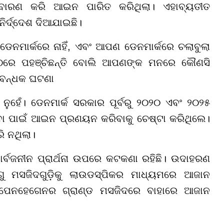
ାକୁ ବାରଣ କରି ଆଇନ ପାରିତ କରିଥିଲା। ଏହାବ୍ୟତୀତ
 ନିର୍ଦ୍ଦେଶ ଦିଆଯାଇଛି।
ନମାର୍କରେ ନାହିଁ, ଏବଂ ଆପଣ ଡେନମାର୍କରେ ଚଲାବୁଲା
େ ପହଞ୍ଚିଛନ୍ତି ବୋଲି ଆପଣଙ୍କ ମନରେ କୌଣସି
ତିବନ୍ଧକ ଘଟଣା
ୁହେଁ। ଡେନମାର୍କ ସରକାର ପୂର୍ବରୁ ୨୦୨୦ ଏବଂ ୨୦୨୫
ିବା ପାଇଁ ଆଇନ ପ୍ରଣୟନ କରିବାକୁ ଚେଷ୍ଟା କରିଥିଲେ।
ରି ନଥିଲା।
ସାର୍ବଜନୀନ ପ୍ରାର୍ଥନା ଉପରେ କଟକଣା ରହିଛି। ଉଦାହରଣ
ମସଜିଦଗୁଡ଼ିକୁ ଲାଉଡସ୍ପିକର ମାଧ୍ୟମରେ ଆଜାନ
ୋପେନହେଗେନର ଗ୍ରାଣ୍ଡ ମସଜିଦରେ ବାହାରେ ଆଜାନ