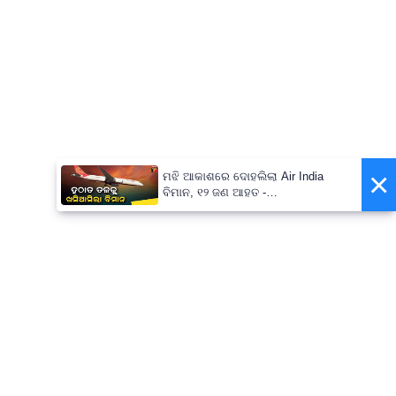
×
ମଝି ଆକାଶରେ ଦୋହଲିଲା Air India
ବିମାନ, ୧୨ ଜଣ ଆହତ -
PrameyaNews7