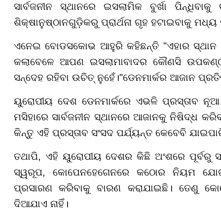
ସାର୍ବଜନୀନ ସ୍ଥାନରେ ଇସଲାମିକ ବୁର୍ଖା ପିନ୍ଧିବ
ଶିକ୍ଷାନୁଷ୍ଠାନଗୁଡ଼ିକରୁ ପ୍ରାର୍ଥନା ଗୃହ ହଟାଇବାକୁ ମଧ୍ୟ
ଏନେଇ ବୋଡସକୋଭ ଆହୁରି କହିଛନ୍ତି "ଏହାର ସ୍ଥାନ ଡେ
କଲାବେଳେ ଆପଣ ଇସଲାମାବାଦର କୌଣସି ଉପକଣ୍ଠର
ସନ୍ଦେହ ରହିବା ଉଚିତ୍ ନୁହେଁ।"ଡେନମାର୍କର ଆଜାନ ପ୍ର
ୟୁରୋପୀୟ ଦେଶ ଡେନମାର୍କରେ ଏଭଳି ପ୍ରସ୍ତାବ ନୂଆ ନ
ମସିହାରେ ସାର୍ବଜନୀନ ସ୍ଥାନରେ ଆଜାନକୁ ନିଷିଦ୍ଧ କର
କିନ୍ତୁ ଏହି ପ୍ରସ୍ତାବ ସଂସଦ ପର୍ଯ୍ୟନ୍ତ କେବେବି ଯାଇପା
ତଥାପି, ଏହି ୟୁରୋପୀୟ ଦେଶର କିଛି ଅଂଶରେ ପୂର୍ବରୁ 
ସ୍ୱରୂପ, କୋପେନହେଗେନରେ କଠୋର ନିୟମ ଯୋଗୁ 
ପ୍ରସାରଣ କରିବାକୁ ବାରଣ କରାଯାଇଛି। ତେଣୁ କ
ଦିଆଯାଏ ନାହିଁ।