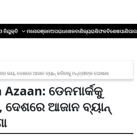
ଓ ନିଯୁକ୍ତି
ମନୋରଞ୍ଜନ
ଅପରାଧ
ଖେଳ
ବାଣିଜ୍ୟ
ରାଶିଫଳ
ବିଶେଷ
ପାଣିପାଗ
ରଣର ଭୟ, ଦେଶରେ ଆଜାନ ବ୍ୟାନ୍ କରିବାକୁ ମନ୍ତ୍ରୀଙ୍କ ଘୋଷଣା
Azaan: ଡେନମାର୍କକୁ
, ଦେଶରେ ଆଜାନ ବ୍ୟାନ୍
ଣା