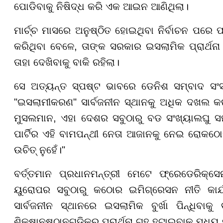
ପୋଡିବାକୁ ନିଷିଦ୍ଧ କରି ଏକ ଆଇନ ଆଣିଥିଲା।
ମାର୍ଚ୍ଚ ମାସରେ ଅନୁଷ୍ଠିତ ହୋଇଥିବା ନିର୍ବାଚନ ପରେ
କରିଥିବା ବେଳେ, ତାଙ୍କ ସରକାର ଇସଲାମିକ ପ୍ରାର୍ଥନା
ତାହା ଦେଖିବାକୁ ବାକି ରହିଲା।
ସେ ଅତ୍ୟନ୍ତ ସ୍ପଷ୍ଟ ଭାବରେ ଡେନିଶ ସମ୍ବାଦ ସଂସ୍ଥ
"ଇସଲାମୀକରଣ" ସାର୍ବଜନୀନ ସ୍ଥାନକୁ ଅଧିକ ଦଖଲ କର
ମୁସଲମାନ, ଏହା ଦେଶର ସବୁଠାରୁ ବଡ ସଂଖ୍ୟାଲଘୁ ସମ
ପାର୍ଟିର ଏହି ବାମପନ୍ଥୀ ନେତା ଆଜାନକୁ ନେଇ ରୋକଠୋକ
ଉଚିତ୍ ନୁହେଁ।"
ବର୍ତ୍ତମାନ ପ୍ରଧାନମନ୍ତ୍ରୀ ମେଟେ ଫ୍ରେଡେରିକ୍ସେ
ୟୁରୋପର ସବୁଠାରୁ କଠୋର ଇମିଗ୍ରେସନ ନୀତି କାର୍ଯ
ସାର୍ବଜନୀନ ସ୍ଥାନରେ ଇସଲାମିକ ବୁର୍ଖା ପିନ୍ଧିବ
ଶିକ୍ଷାନୁଷ୍ଠାନଗୁଡ଼ିକରୁ ପ୍ରାର୍ଥନା ଗୃହ ହଟାଇବାକୁ ମଧ୍ୟ