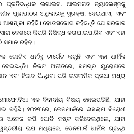
ରେ ପ୍ରତିବନ୍ଧକ ଲଗାଇବା ଆଇନଗତ ଚ୍ୟାଲେଞ୍ଜକୁ
ଜନୀନ ପୂଜାପାଠର ଅଧିକାରକୁ ସୁରକ୍ଷା ଦେଇଥାଏ, ଏବଂ
 ଆଶଙ୍କା ରହିଛି। ବୋଡସକୋଭ କହିଛନ୍ତି ଯେ ସରକାର
ରା ଦେଶରେ କିପରି ନିଷିଦ୍ଧ କରାଯାଇପାରିବ ଏବଂ ଏହା
ରି ସମାନ ରହିବ।
ଗୋଟିଏ ଧର୍ମକୁ ଟାର୍ଗେଟ କରୁଛି ଏବଂ ଏହା ଧାର୍ମିକ
ବନୀ ଦେଇଛନ୍ତି। ନିକଟ ଅତୀତରେ, ସମଗ୍ର ୟୁରୋପରେ
ାନ ଏବଂ ହିଜାବ ପିନ୍ଧିବା ପରି ଇସଲାମିକ ପ୍ରଥା ମଧ୍ୟ
ଲାମୋଫୋବିଆ ଏକ ବିବାଦୀୟ ବିଷୟ ହୋଇପଡିଛି, ଯାହା
 ରହିଛି। ୨୦୨୩ରେ, ଡେନମାର୍କରେ ଇସଲାମ ବିରୋଧୀ
ାନର ଅନେକ କପି ପୋଡି ନଷ୍ଟ କରିଦେଇଥିଲେ, ଯାହା
୍ୱସ୍ତରୀୟ ଚାପ ମଧ୍ୟରେ, ଡେନମାର୍କ ଧାର୍ମିକ ଗ୍ରନ୍ଥ