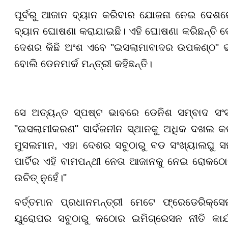
ପୂର୍ବରୁ ଆଜାନ ବ୍ୟାନ କରିବାର ଯୋଜନା ନେଇ ଦେଶର
ବ୍ୟାନ ଘୋଷଣା କରାଯାଇଛି। ଏହି ଘୋଷଣା କରିଛନ୍ତି ଡ
ଦେଶର କିଛି ଅଂଶ ଏବେ "ଇସଲାମାବାଦର ଉପକଣ୍ଠ" ଭ
ବୋଲି ଡେନମାର୍କ ମନ୍ତ୍ରୀ କହିଛନ୍ତି।
ସେ ଅତ୍ୟନ୍ତ ସ୍ପଷ୍ଟ ଭାବରେ ଡେନିଶ ସମ୍ବାଦ ସଂସ୍ଥ
"ଇସଲାମୀକରଣ" ସାର୍ବଜନୀନ ସ୍ଥାନକୁ ଅଧିକ ଦଖଲ କର
ମୁସଲମାନ, ଏହା ଦେଶର ସବୁଠାରୁ ବଡ ସଂଖ୍ୟାଲଘୁ ସମ
ପାର୍ଟିର ଏହି ବାମପନ୍ଥୀ ନେତା ଆଜାନକୁ ନେଇ ରୋକଠୋକ
ଉଚିତ୍ ନୁହେଁ।"
ବର୍ତ୍ତମାନ ପ୍ରଧାନମନ୍ତ୍ରୀ ମେଟେ ଫ୍ରେଡେରିକ୍ସେ
ୟୁରୋପର ସବୁଠାରୁ କଠୋର ଇମିଗ୍ରେସନ ନୀତି କାର୍ଯ