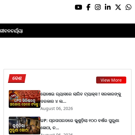
ଜୀବନଚର୍ଯ୍ୟା
ଦେଶ
View More
ରୋଷେଇ ଗ୍ୟାସରେ ଲାଗିବ ଟ୍ୟାକ୍ସ ! ସରକାରଙ୍କୁ
ଦରକାର ୪ ଲ...
August 06, 2026
UP: ପ୍ରତାପଗଡରେ ଭୁଶୁଡ଼ିଲା ୧୦୦ ବର୍ଷର ପୁରୁଣା
କୋଠା, ଚ...
August 06, 2026