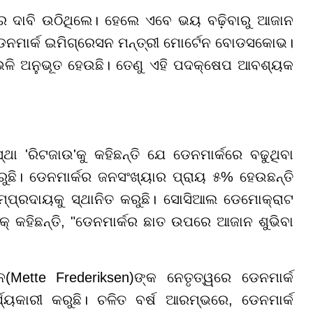
େ ଦାବି ଉଠିଥିଲେ। ହେଲେ ଏବେ ଭୟ ବଢ଼ିବାରୁ ଆଜାନ
େନମାର୍କ ଇମିଗ୍ରେସନ ମନ୍ତ୍ରୀ ମୋର୍ଟେନ ବୋଡସକୋଭ।
ଳି ଅନୁଭୂତ ହେଉଛି। ତେଣୁ ଏହି ପଦକ୍ଷେପ ଆବଶ୍ୟକ
ା 'ରିଟଜାଉ'କୁ କହିଛନ୍ତି ଯେ ଡେନମାର୍କରେ ବଢୁଥିବା
ୁଛି। ଡେନମାର୍କର ଜନସଂଖ୍ୟାର ପ୍ରାୟ ୫% ହେଉଛନ୍ତି
୍ପ୍ରଦାୟକୁ ସ୍ଥାନିତ କରୁଛି। ସୋସିଆଲ ଡେମୋକ୍ରାଟ
୍ କହିଛନ୍ତି, "ଡେନମାର୍କର ଛାତ ଉପରେ ଆଜାନ ଶୁଭିବା
ନ(Mette Frederiksen)ଙ୍କ ନେତୃତ୍ୱରେ ଡେନମାର୍କ
୍ୟକାରୀ କରୁଛି। ଚଳିତ ବର୍ଷ ଆରମ୍ଭରେ, ଡେନମାର୍କ