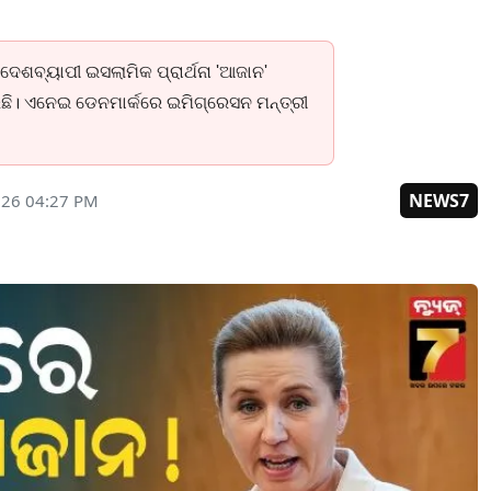
େଶବ୍ୟାପୀ ଇସଲାମିକ ପ୍ରାର୍ଥନା 'ଆଜାନ'
ଛି। ଏନେଇ ଡେନମାର୍କରେ ଇମିଗ୍ରେସନ ମନ୍ତ୍ରୀ
NEWS7
026 04:27 PM