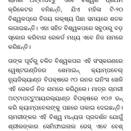
କ୍ରିକେଟର ବନିଛନ୍ତି, ଯିଏ ମହିଳା ଟି-୨୦
ବିଶ୍ୱକପ୍ରେ ବିଜୟ ଲକ୍ଷ୍ୟ ପିଛା ସମୟରେ ଶତକ
ଲଗାଇଛନ୍ତି। ଏହା ସହିତ ବିଶ୍ୱକପରେ ସବୁଠାରୁ ବଡ଼
ସ୍କୋର କରିବାର ରେକର୍ଡ ମଧ୍ୟ ଏବେ ନିଜ ନାମରେ
କରିଛନ୍ତି।
ତାଙ୍କ ପୂର୍ବରୁ ଚଳିତ ବିଶ୍ୱକପର ଏହି ସଂସ୍କରଣରେ
ୱେଷ୍ଟଇଣ୍ଡିଜର ଶେମାଇନ୍ କ୍ୟାମ୍ପବେଲ୍
ନ୍ୟୁଜିଲ୍ୟାଣ୍ଡ ବିପକ୍ଷରେ ୯୦ ରନର ଇନିଂସ ଖେଳି
ଏହି ରେକର୍ଡ ନିଜ ନାମରେ କରିଥିଲେ। ମାତ୍ର ଚାମରୀ
ଅଟ୍ଟାପଟ୍ଟୁଆୟରଲ୍ୟାଣ୍ଡ ବିପକ୍ଷରେ ୧୦୬ ରନ୍
କରି କ୍ୟାମ୍ପବେଲଙ୍କୁ ପଛରେ ପକାଇ ଦେଇଛନ୍ତି।
ଚାମରୀଙ୍କର ଏହି ବିଶ୍ୱ ମାନ୍ୟତା ପ୍ରଦର୍ଶନ ଯୋଗୁଁ
ଶ୍ରୀଲଙ୍କାର ସେମିଫାଇନାଲ ରେସ୍ ଏବେ ବେଶ୍