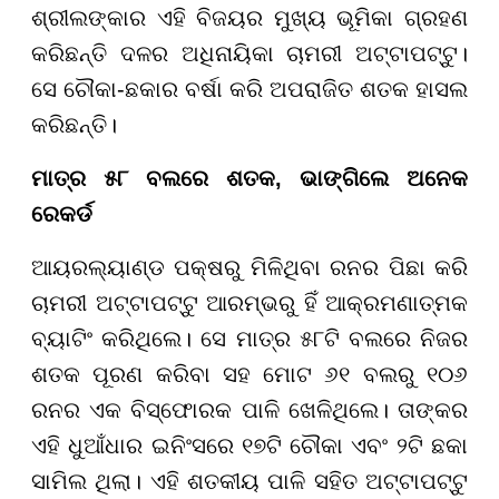
ଶ୍ରୀଲଙ୍କାର ଏହି ବିଜୟର ମୁଖ୍ୟ ଭୂମିକା ଗ୍ରହଣ
କରିଛନ୍ତି ଦଳର ଅଧିନାୟିକା ଚାମରୀ ଅଟ୍ଟାପଟ୍ଟୁ।
ସେ ଚୌକା-ଛକାର ବର୍ଷା କରି ଅପରାଜିତ ଶତକ ହାସଲ
କରିଛନ୍ତି।
ମାତ୍ର ୫୮ ବଲରେ ଶତକ, ଭାଙ୍ଗିଲେ ଅନେକ
ରେକର୍ଡ
ଆୟରଲ୍ୟାଣ୍ଡ ପକ୍ଷରୁ ମିଳିଥିବା ରନର ପିଛା କରି
ଚାମରୀ ଅଟ୍ଟାପଟ୍ଟୁ ଆରମ୍ଭରୁ ହିଁ ଆକ୍ରମଣାତ୍ମକ
ବ୍ୟାଟିଂ କରିଥିଲେ। ସେ ମାତ୍ର ୫୮ଟି ବଲରେ ନିଜର
ଶତକ ପୂରଣ କରିବା ସହ ମୋଟ ୬୧ ବଲରୁ ୧୦୬
ରନର ଏକ ବିସ୍ଫୋରକ ପାଳି ଖେଳିଥିଲେ। ତାଙ୍କର
ଏହି ଧୁଆଁଧାର ଇନିଂସରେ ୧୭ଟି ଚୌକା ଏବଂ ୨ଟି ଛକା
ସାମିଲ ଥିଲା। ଏହି ଶତକୀୟ ପାଳି ସହିତ ଅଟ୍ଟାପଟ୍ଟୁ