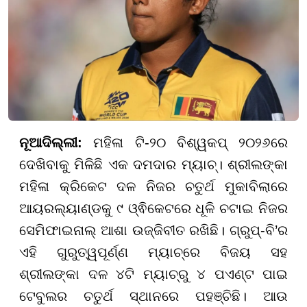
ନୂଆଦିଲ୍ଲୀ:
ମହିଳା ଟି-୨୦ ବିଶ୍ୱକପ୍ ୨୦୨୬ରେ
ଦେଖିବାକୁ ମିଳିଛି ଏକ ଦମଦାର ମ୍ୟାଚ୍। ଶ୍ରୀଲଙ୍କା
ମହିଳା କ୍ରିକେଟ ଦଳ ନିଜର ଚତୁର୍ଥ ମୁକାବିଲାରେ
ଆୟରଲ୍ୟାଣ୍ଡକୁ ୯ ଓ୍ଵିକେଟରେ ଧୂଳି ଚଟାଇ ନିଜର
ସେମିଫାଇନାଲ୍ ଆଶା ଉଜ୍ଜିବୀତ ରଖିଛି। ଗ୍ରୁପ୍-ବି’ର
ଏହି ଗୁରୁତ୍ୱପୂର୍ଣ୍ଣ ମ୍ୟାଚ୍ରେ ବିଜୟ ସହ
ଶ୍ରୀଲଙ୍କା ଦଳ ୪ଟି ମ୍ୟାଚ୍ରୁ ୪ ପଏଣ୍ଟ ପାଇ
ଟେବୁଲର ଚତୁର୍ଥ ସ୍ଥାନରେ ପହଞ୍ଚିଛି। ଆଉ