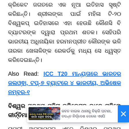
କ୍ରିକେଟ ଜଗତରେ ଏକ ନୂଆ ଇତିହାସ ସୃଷ୍ଟି
କରିଛନ୍ତି। ଶ୍ରୀଲଙ୍କା ପାଇଁ ମହିଳା ଟି-୨୦
ବିଶ୍ୱକପ୍ ଇତିହାସରେ ଏହା ହେଉଛି କୌଣସି ବି
ବ୍ୟାଟରଙ୍କ ଦ୍ୱାରା ପ୍ରଥମ ଶତକ। ସେହିପରି
ଭାରତୀୟ ଅଧିନାୟିକା ହରମନପ୍ରୀତ କୌରଙ୍କ ଭଳି
ତାରକା ଖେଳାଳିଙ୍କ ରେକର୍ଡକୁ ମଧ୍ୟ ସେ ଧ୍ୱସ୍ତ
କରିଦେଇଛନ୍ତି।
Also Read:
ICC T20 ମାନ୍ୟତାରେ ଭାରତର
ଜଲଓ୍ଵା, ଟପ୍-୭ ବ୍ୟାଟରେ ୪ ଭାରତୀୟ, ଅଭିଷେକ
ନମ୍ବର-୧
ବିଶ୍ୱର ପ୍ରଥମ ମହିଳା କ୍ରିକେଟର ଭାବେ ଗଢ଼ିଲେ
×
ଜବତ ବାଇକ ଥାନାରୁ ବିକ୍ରି ଘଟଣା,
କୀର୍ତ୍ତିମାନ
ତଦନ୍ତ ନିର୍ଦ୍ଦେଶ ଦେଲେ ଏସପି
ଚାମରୀ ଅଟ୍ଟାପଟ୍ଟୁ ଏବେ ବିଶ୍ୱର ପ୍ରଥମ