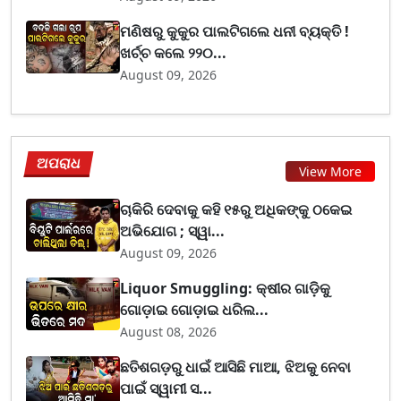
ମଣିଷରୁ କୁକୁର ପାଲଟିଗଲେ ଧନୀ ବ୍ୟକ୍ତି !
ଖର୍ଚ୍ଚ କଲେ ୨୨୦...
August 09, 2026
ଅପରାଧ
View More
ଚାକିରି ଦେବାକୁ କହି ୧୫ରୁ ଅଧିକଙ୍କୁ ଠକେଇ
ଅଭିଯୋଗ ; ସ୍ୱା...
August 09, 2026
Liquor Smuggling: କ୍ଷୀର ଗାଡ଼ିକୁ
ଗୋଡ଼ାଇ ଗୋଡ଼ାଇ ଧରିଲ...
August 08, 2026
ଛତିଶଗଡ଼ରୁ ଧାଇଁ ଆସିଛି ମାଆ, ଝିଅକୁ ନେବା
ପାଇଁ ସ୍ୱାମୀ ସ...