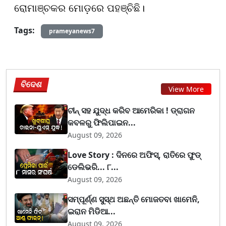
ରୋମାଞ୍ଚକର ମୋଡ଼ରେ ପହଞ୍ଚିଛି।
Tags:
prameyanews7
ବିଦେଶ
View More
ଚୀନ୍ ସହ ଯୁଦ୍ଧ କରିବ ଆମେରିକା ! ଡ୍ରାଗନ
କବଳରୁ ଫିଲିପାଇନ...
August 09, 2026
Love Story : ଦିନରେ ଅଫିସ୍, ରାତିରେ ଫୁଡ୍
ଡେଲିଭରି... ୮...
August 09, 2026
ସମ୍ପୂର୍ଣ୍ଣ ସୁସ୍ଥ ଅଛନ୍ତି ମୋଜତବା ଖାମେନି,
ଇରାନ ମିଡିଆ...
August 09, 2026