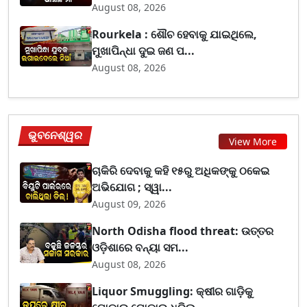
August 08, 2026
Rourkela : ଶୌଚ ହେବାକୁ ଯାଇଥିଲେ,
ମୁଖାପିନ୍ଧା ଦୁଇ ଜଣ ପ...
August 08, 2026
ଭୁବନେଶ୍ୱର
View More
ଚାକିରି ଦେବାକୁ କହି ୧୫ରୁ ଅଧିକଙ୍କୁ ଠକେଇ
ଅଭିଯୋଗ ; ସ୍ୱା...
August 09, 2026
North Odisha flood threat: ଉତ୍ତର
ଓଡ଼ିଶାରେ ବନ୍ୟା ସମ...
August 08, 2026
Liquor Smuggling: କ୍ଷୀର ଗାଡ଼ିକୁ