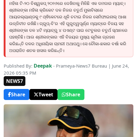
ମହିଳା ଟି-୨୦ ବିଶ୍ୱକପ୍ ୨୦୨୬ରେ ଦେଖିବାକୁ ମିଳିଛି ଏକ ଦମଦାର ମ୍ୟାଚ୍।
ଶ୍ରୀଲଙ୍କା ମହିଳା କ୍ରିକେଟ ଦଳ ନିଜର ଚତୁର୍ଥ ମୁକାବିଲାରେ
ଆୟରଲ୍ୟାଣ୍ଡକୁ ୯ ଓ୍ଵିକେଟରେ ଧୂଳି ଚଟାଇ ନିଜର ସେମିଫାଇନାଲ୍ ଆଶା
ଉଜ୍ଜିବୀତ ରଖିଛି। ଗ୍ରୁପ୍-ବି’ର ଏହି ଗୁରୁତ୍ୱପୂର୍ଣ୍ଣ ମ୍ୟାଚ୍ରେ ବିଜୟ ସହ
ଶ୍ରୀଲଙ୍କା ଦଳ ୪ଟି ମ୍ୟାଚ୍ରୁ ୪ ପଏଣ୍ଟ ପାଇ ଟେବୁଲର ଚତୁର୍ଥ ସ୍ଥାନରେ
ପହଞ୍ଚିଛି। ଆଉ ଶ୍ରୀଲଙ୍କାର ଏହି ବିଜୟର ମୁଖ୍ୟ ଭୂମିକା ଗ୍ରହଣ
କରିଛନ୍ତି ଦଳର ଅଧିନାୟିକା ଚାମରୀ ଅଥାପଥୁ। ସେ ଚୌକା-ଛକାର ବର୍ଷା କରି
ଅପରାଜିତ ଶତକ ହାସଲ କରିଛନ୍ତି।
Deepak
Published By:
- Prameya-News7 Bureau | June 24,
2026 05:35 PM
NEWS7
Share
Tweet
Share