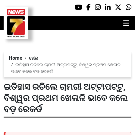
☰
Home
ଖେଳ
ଇତିହାସ ରଚିଲେ ଚାମରୀ ଅଟ୍ଟାପଟ୍ଟୁ, ବିଶ୍ୱର ପ୍ରଥମ ଖେଳାଳି
ଭାବେ କଲେ ବଡ଼ ରେକର୍ଡ
ଇତିହାସ ରଚିଲେ ଚାମରୀ ଅଟ୍ଟାପଟ୍ଟୁ,
ବିଶ୍ୱର ପ୍ରଥମ ଖେଳାଳି ଭାବେ କଲେ
ବଡ଼ ରେକର୍ଡ