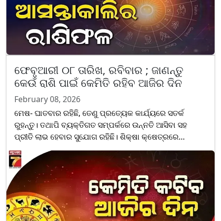
ଫେବୃଆରୀ ୦୮ ତାରିଖ, ରବିବାର ; ଜାଣନ୍ତୁ
କେଉଁ ରାଶି ପାଇଁ କେମିତି ରହିବ ଆଜିର ଦିନ
February 08, 2026
ମେଷ- ଘାତବାର ରହିଛି, ତେଣୁ ପ୍ରତ୍ୟେକ କାର୍ଯ୍ୟରେ ସତର୍କ
ରୁହନ୍ତୁ। ତଥାପି ବ୍ୟକ୍ତିଗତ ସମ୍ପର୍କରେ ଉନ୍ନତି ଆସିବା ସହ
ପ୍ରୀତି ଲାଭ ହେବାର ସୁଯୋଗ ରହିଛି। ଶିକ୍ଷା କ୍ଷେତ୍ରରେ
ବିଦ୍ୟାର୍ଥୀମାନେ ପଢ଼ାପଢ଼ିରେ ଅଧିକ ଧ୍ୟାନ ଦେବା ଆବଶ୍ୟକ।
ନିଜ......