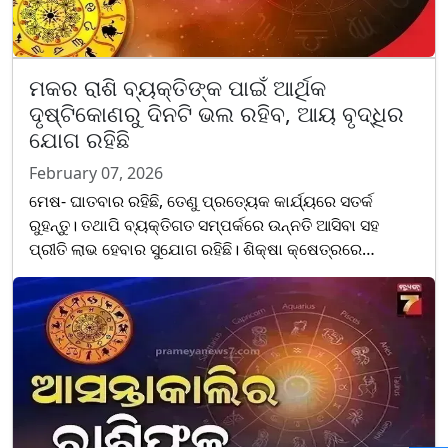
ମକର ରାଶି ବ୍ୟକ୍ତିଙ୍କ ପାଇଁ ଆର୍ଥିକ
ଦୃଷ୍ଟିକୋଣରୁ ଦିନଟି ଭଲ ରହିବ, ଆୟ ବୃଦ୍ଧିର
ଯୋଗ ରହିଛି
February 07, 2026
ମେଷ- ଘାତବାର ରହିଛି, ତେଣୁ ପ୍ରତ୍ୟେକ କାର୍ଯ୍ୟରେ ସତର୍କ
ରୁହନ୍ତୁ। ତଥାପି ବ୍ୟକ୍ତିଗତ ସମ୍ପର୍କରେ ଉନ୍ନତି ଆସିବା ସହ
ପ୍ରୀତି ଲାଭ ହେବାର ସୁଯୋଗ ରହିଛି। ଶିକ୍ଷା କ୍ଷେତ୍ରରେ
ବିଦ୍ୟାର୍ଥୀମାନେ ପଢ଼ାପଢ଼ିରେ ଅଧିକ ଧ୍ୟାନ ଦେବା ଆବଶ୍ୟକ।
ନିଜ......