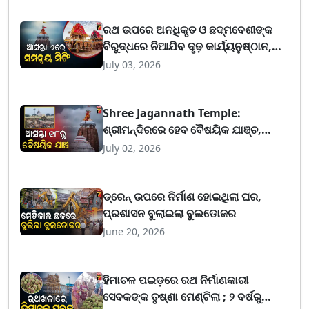
ରଥ ଉପରେ ଅନଧିକୃତ ଓ ଛଦ୍ମବେଶୀଙ୍କ
ବିରୁଦ୍ଧରେ ନିଆଯିବ ଦୃଢ଼ କାର୍ଯ୍ୟନୁଷ୍ଠାନ,
କେହି ବ୍ୟବହାର କରିପାରିବେନି ମୋବାଇଲ୍
July 03, 2026
Shree Jagannath Temple:
ଶ୍ରୀମନ୍ଦିରରେ ହେବ ବୈଷୟିକ ଯାଞ୍ଚ,
ଏଏସଆଇକୁ ପୂର୍ତ୍ତ ବିଭାଗର ଚିଠି
July 02, 2026
ଡ୍ରେନ୍ ଉପରେ ନିର୍ମାଣ ହୋଇଥିଲା ଘର,
ପ୍ରଶାସନ ବୁଲାଇଲା ବୁଲଡୋଜର
June 20, 2026
ହିମାଚଳ ପଇଡ଼ରେ ରଥ ନିର୍ମାଣକାରୀ
ସେବକଙ୍କ ତୃଷ୍ଣା ମେଣ୍ଟିଲା ; ୨ ବର୍ଷରୁ