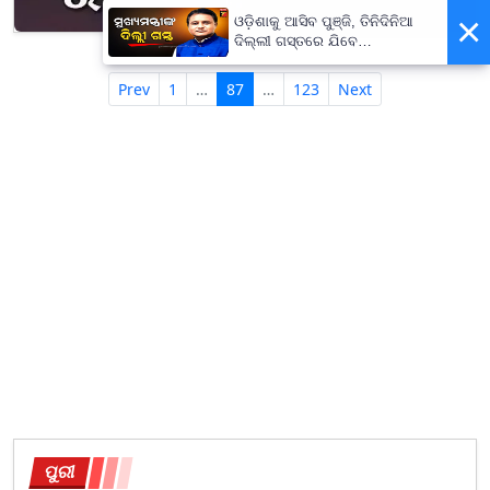
×
ଓଡ଼ିଶାକୁ ଆସିବ ପୁଞ୍ଜି, ତିନିଦିନିଆ
ଦିଲ୍ଲୀ ଗସ୍ତରେ ଯିବେ
ମୁଖ୍ୟମନ୍ତ୍ରୀ ମୋହନ ମାଝୀ
Prev
1
…
87
…
123
Next
ପୁରୀ