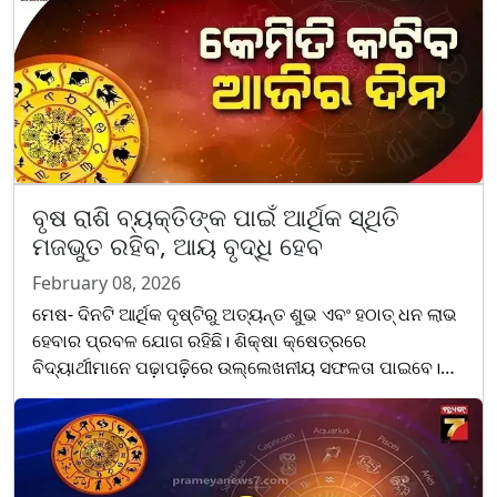
ବୃଷ ରାଶି ବ୍ୟକ୍ତିଙ୍କ ପାଇଁ ଆର୍ଥିକ ସ୍ଥିତି
ମଜଭୁତ ରହିବ, ଆୟ ବୃଦ୍ଧି ହେବ
February 08, 2026
ମେଷ- ଦିନଟି ଆର୍ଥିକ ଦୃଷ୍ଟିରୁ ଅତ୍ୟନ୍ତ ଶୁଭ ଏବଂ ହଠାତ୍ ଧନ ଲାଭ
ହେବାର ପ୍ରବଳ ଯୋଗ ରହିଛି। ଶିକ୍ଷା କ୍ଷେତ୍ରରେ
ବିଦ୍ୟାର୍ଥୀମାନେ ପଢ଼ାପଢ଼ିରେ ଉଲ୍ଲେଖନୀୟ ସଫଳତା ପାଇବେ।
କୌଣସି ପୁରୁଣା ବିନିଯୋଗରୁ ଭଲ ଲାଭ ପାଇବାର ସମ୍ଭାବନା ଅଛି।
ବୃଷ-......