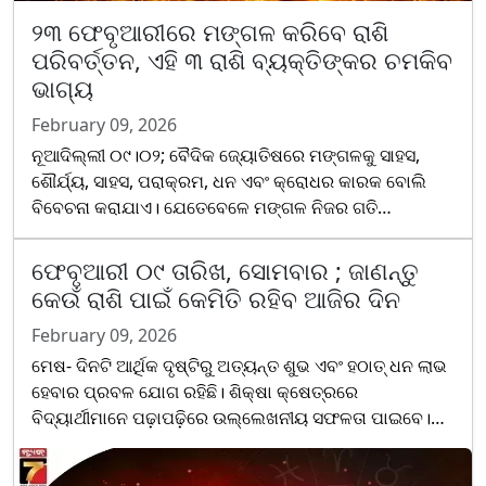
୨୩ ଫେବୃଆରୀରେ ମଙ୍ଗଳ କରିବେ ରାଶି
ପରିବର୍ତ୍ତନ, ଏହି ୩ ରାଶି ବ୍ୟକ୍ତିଙ୍କର ଚମକିବ
ଭାଗ୍ୟ
February 09, 2026
ନୂଆଦିଲ୍ଲୀ ୦୯।୦୨; ବୈଦିକ ଜ୍ୟୋତିଷରେ ମଙ୍ଗଳକୁ ସାହସ,
ଶୌର୍ଯ୍ୟ, ସାହସ, ପରାକ୍ରମ, ଧନ ଏବଂ କ୍ରୋଧର କାରକ ବୋଲି
ବିବେଚନା କରାଯାଏ। ଯେତେବେଳେ ମଙ୍ଗଳ ନିଜର ଗତି
ପରିବର୍ତ୍ତନ କରନ୍ତି, ଏହି କ୍ଷେତ୍ର ଗୁଡ଼ିକରେ ବଡ଼ ପରିବର୍ତ୍ତନ
ଦେଖାଯାଏ। ଏହି ଥର, ଫେବୃଆରୀ ୨୩ ତାରିଖରେ ମଙ୍ଗଳ କୁମ୍ଭ
ଫେବୃଆରୀ ୦୯ ତାରିଖ, ସୋମବାର ; ଜାଣନ୍ତୁ
ରାଶିରେ ପ୍ରବେଶ କରିବାକୁ...
କେଉଁ ରାଶି ପାଇଁ କେମିତି ରହିବ ଆଜିର ଦିନ
February 09, 2026
ମେଷ- ଦିନଟି ଆର୍ଥିକ ଦୃଷ୍ଟିରୁ ଅତ୍ୟନ୍ତ ଶୁଭ ଏବଂ ହଠାତ୍ ଧନ ଲାଭ
ହେବାର ପ୍ରବଳ ଯୋଗ ରହିଛି। ଶିକ୍ଷା କ୍ଷେତ୍ରରେ
ବିଦ୍ୟାର୍ଥୀମାନେ ପଢ଼ାପଢ଼ିରେ ଉଲ୍ଲେଖନୀୟ ସଫଳତା ପାଇବେ।
କୌଣସି ପୁରୁଣା ବିନିଯୋଗରୁ ଭଲ ଲାଭ ପାଇବାର ସମ୍ଭାବନା ଅଛି।
ବୃଷ-......