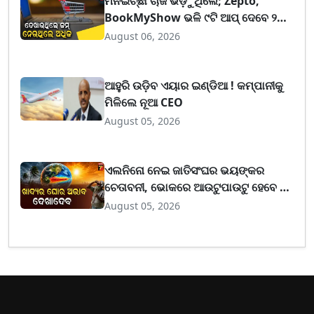
ମନଇଚ୍ଛା ଚାର୍ଜ ଭିଡ଼ୁଥିଲେ; Zepto,
BookMyShow ଭଳି ୯ଟି ଆପ୍‌ ଦେବେ ୨୦
ଲକ୍ଷ ଟଙ୍କା ଫାଇନ୍‌
August 06, 2026
ଆହୁରି ଉଡ଼ିବ ଏୟାର ଇଣ୍ଡିଆ ! କମ୍ପାନୀକୁ
ମିଳିଲେ ନୂଆ CEO
August 05, 2026
ଏଲନିନୋ ନେଇ ଜାତିସଂଘର ଭୟଙ୍କର
ଚେତାବନୀ, ଭୋକରେ ଆଉଟୁପାଉଟୁ ହେବେ ୪
କୋଟିରୁ ଅଧିକ ଲୋକ !
August 05, 2026