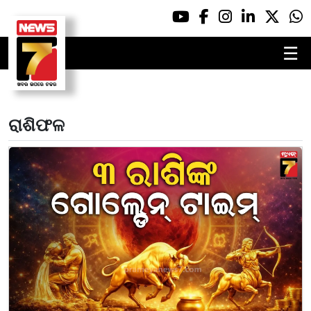
☰
ରାଶିଫଳ