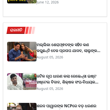
ଇଚ୍ଛା ଥିଲା, ମହାପ୍ରଭୁ ପୂରଣ କଲେ କହିଲେ
June 12, 2026
ଶ୍ରଦ୍ଧାଳୁ
ରାଜନୀତି
ମଲ୍ଲିକା ଶେରାଓ୍ଵତଙ୍କ ସହିତ କଣ
କରୁଛନ୍ତି ତେଜ ପ୍ରତାପ ଯାଦବ, ଲାଲୁଙ୍କ
ପୁଅ ଖେଳାଇଲେ ଚାଞ୍ଚଲ୍ୟ
August 05, 2026
ଜଟିଳ ରୂପ ଧାରଣ କଲା ରେଭେନ୍ସା ଇଷ୍ଟ
ହଷ୍ଟେଲ ବିଦାବ, ଶିକ୍ଷକ ସଂଘ-ବିଧାୟକ
ମୁହାଁମୁହିଁ
August 05, 2026
ଶରଦ ପାୱାରଙ୍କ NCPରେ ବଡ଼ ଧରଣର