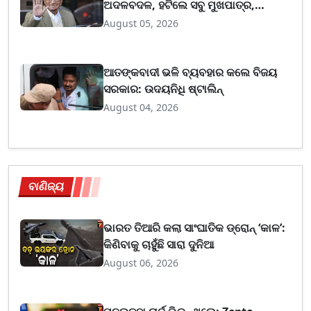
ଅଦଳବଦଳ, ହଟିଲେ ସବୁ ମୁଖପାତ୍ର,
ଗଣମାଧ୍ୟମରେ କହିବେ କେବଳ ୨ ଜଣ
August 05, 2026
ଆତଙ୍କବାଦୀ ଭଳି ବ୍ୟବହାର କଲେ ବିଜୟ
ସରକାର: ଉଦୟନିଧି ଷ୍ଟାଲିନ୍‌
August 04, 2026
ବାଣିଜ୍ୟ
ଭାରତ ତିଆରି କଲା ସାଂଘାତିକ ଡ୍ରୋନ୍ ‘କାଳ’:
କିଣିବାକୁ ଚାହୁଁଛି ସାରା ଦୁନିଆ
August 06, 2026