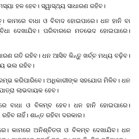
ସମସ୍ୟା ହଳ ହେବ। ସ୍ୱାସ୍ଥ୍ୟ ସାଧାରଣ ରହିବ।
ନ୍ତୁ। କାମରେ ବାଧା ଓ ବିବାଦ ହୋଇପାରେ। ଧନ ହାନି ବା
ସୁବିଧା ଦେଖାଯିବ। ପରିବାରରେ ମତଭେଦ ହୋଇପାରେ।
ଣ ଗତି ରହିବ। ଧନ ଆସିବ କିନ୍ତୁ ଖର୍ଚ୍ଚ ମଧ୍ୟ ବଢ଼ିବ।
ଥ୍ୟ ଭଲ ରହିବ।
ରମ୍ଭ କରିପାରିବେ। ଅଧିକାରୀଙ୍କ ସହଯୋଗ ମିଳିବ। ଧନ
 ଯାତ୍ରା ଲାଭଦାୟକ ହେବ।
ମରେ ବାଧା ଓ ବିଳମ୍ବ ହେବ। ଧନ ହାନି ହୋଇପାରେ।
ହିବ ନାହିଁ। ଶାନ୍ତ ରହିବା ଦରକାର।
ିପାରେ। କାମରେ ଅନିଶ୍ଚିତତା ଓ ବିଳମ୍ବ ଦେଖାଯିବ। ଧନ