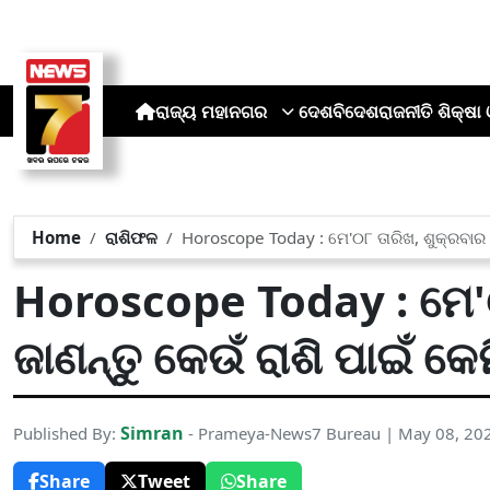
ରାଜ୍ୟ
ମହାନଗର
ଦେଶ
ବିଦେଶ
ରାଜନୀତି
ଶିକ୍ଷା 
Home
ରାଶିଫଳ
Horoscope Today : ମେ'୦୮ ତାରିଖ, ଶୁକ୍ରବାର ; 
Horoscope Today : ମେ'୦
ଜାଣନ୍ତୁ କେଉଁ ରାଶି ପାଇଁ କେ
Simran
Published By:
- Prameya-News7 Bureau | May 08, 20
Share
Tweet
Share