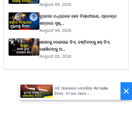
August 04, 2026
ବୁଧବାର ଚନ୍ଦ୍ରରେ ହେବ ବିସ୍ଫୋରଣ, ପ୍ରଚଣ୍ଡ
ଶବ୍ଦରେ ସୃଷ୍...
August 04, 2026
ଶାସନକୁ ଦୋହଲାଇ ଦିଏ, ବଞ୍ଚିତଙ୍କୁ ହକ୍ ଦିଏ,
ଶୋଷିତଙ୍କୁ ଅ...
August 03, 2026
×
ମଝି ଆକାଶରେ ଦୋହଲିଲା Air India
ବିମାନ, ୧୨ ଜଣ ଆହତ -
PrameyaNews7