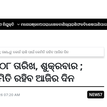
ଓ ନିଯୁକ୍ତି
ମନୋରଞ୍ଜନ
ଅପରାଧ
ଖେଳ
ବାଣିଜ୍ୟ
ରାଶିଫଳ
ବିଶେଷ
ପାଣିପାଗ
ଜାଣନ୍ତୁ କେଉଁ ରାଶି ପାଇଁ କେମିତି ରହିବ ଆଜିର ଦିନ
୮ ତାରିଖ, ଶୁକ୍ରବାର ;
ମିତି ରହିବ ଆଜିର ଦିନ
NEWS7
26 07:20 AM