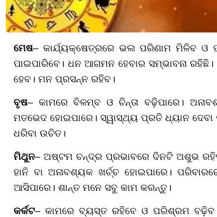
ମେଷ
– କାର୍ଯ୍ୟକ୍ଷେତ୍ରରେ ଭଲ ପରିଣାମ ମିଳିବ ଓ
ପାଇପାରିବେ। ଧନ ଆଗମନ ହେବାର ସମ୍ଭାବନା ରହିଛି। 
ହେବ। ମନ ପ୍ରସନ୍ନ ରହିବ।
ବୃଷ
– କାମରେ ବିଳମ୍ବ ଓ ଚିନ୍ତା ବଢ଼ିପାରେ। ଅନା
ମତଭେଦ ହୋଇପାରେ। ସ୍ୱାସ୍ଥ୍ୟ ପ୍ରତି ଧ୍ୟାନ ଦେବା ଦର
ଧରିବା ଉଚିତ।
ମିଥୁନ
– ଅଷ୍ଟମ ଚନ୍ଦ୍ର ପ୍ରଭାବରେ ଦିନଟି ଅଶୁଭ ରହ
ହାନି ବା ଅନାବଶ୍ୟକ ଖର୍ଚ୍ଚ ହୋଇପାରେ। ପରିବାରରେ
ଆସିପାରେ। ଶାନ୍ତ ମନେ ସବୁ କାମ କରନ୍ତୁ।
କର୍କଟ
– କାମରେ ବ୍ୟସ୍ତ ରହିବେ ଓ ପରିଶ୍ରମ ବଢ଼