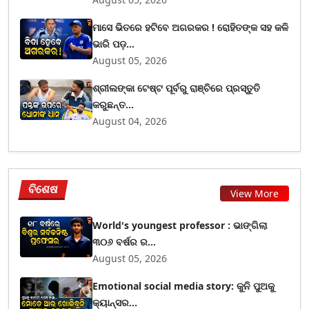
ମାସେ ଭିତରେ ହଟିବେ ଅଗରକର ! ରୋହିତଙ୍କ ସହ କଳି
ଭାରି ପଡ଼...
August 05, 2026
ଶ୍ରୀଲଙ୍କା ଟେଷ୍ଟ ପୂର୍ବରୁ ରାଞ୍ଚିରେ ପ୍ରସ୍ତୁତି
କରୁଛନ୍ତ...
August 04, 2026
ବିଶେଷ
View More
World's youngest professor : ଭାଙ୍ଗିଲା
୩୦୬ ବର୍ଷର ର...
August 05, 2026
Emotional social media story: କୁନି ପୁଅକୁ
କ୍ୟାନ୍ସର...