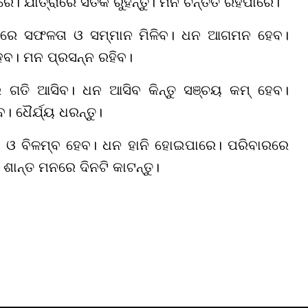
ଯାତ୍ରାରେ ସତର୍କ ରୁହନ୍ତୁ। ମନ ଚିନ୍ତିତ ରହିପାରେ।
 କାମରେ ସଫଳତା ଓ ସମ୍ମାନ ମିଳିବ। ଧନ ଆଗମନ ହେବ।
େବ। ମନ ପ୍ରସନ୍ନ ରହିବ।
 ଗତି ଆସିବ। ଧନ ଆସିବ କିନ୍ତୁ ସଞ୍ଚୟ କମ୍ ହେବ।
 ଧୈର୍ଯ୍ୟ ଧରନ୍ତୁ।
ାଧା ଓ ବିଳମ୍ବ ହେବ। ଧନ ହାନି ହୋଇପାରେ। ପରିବାରରେ
 ଶାନ୍ତ ମନରେ ଦିନଟି କାଟନ୍ତୁ।