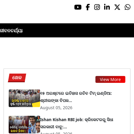
ଜୀବନଚର୍ଯ୍ୟା
ଖେଳ
View More
୧୫ ଅଗଷ୍ଟରେ ଇତିହାସ ରଚିବ ଟିମ୍ ଇଣ୍ଡିଆ:
ଶ୍ରୀଲଙ୍କା ବିପକ...
August 05, 2026
Ishan Kishan RBI job: କ୍ରିକେଟରରୁ ସିଧା
ସରକାରୀ ବାବୁ:...
August 05, 2026