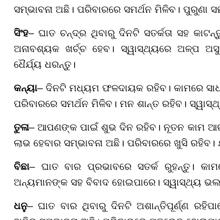
ସମ୍ଭାବନା ଅଛି। ପରିବାରରେ ସମର୍ଥନ ମିଳିବ। ପୁରୁଣା 
ସିଂହ
– ଘାତ ଚନ୍ଦ୍ର ଥିବାରୁ ଦିନଟି ସତର୍କତା ସହ କାଟ
ଅନାବଶ୍ୟକ ଖର୍ଚ୍ଚ ହେବ। ସ୍ୱାସ୍ଥ୍ୟରେ ଅଳ୍ପ ଅ
ଧୈର୍ଯ୍ୟ ଧରନ୍ତୁ।
କନ୍ୟା
– ଦିନଟି ମଧ୍ୟମ ଫଳଦାୟକ ରହିବ। କାମରେ ସାଧାର
ପରିବାରରେ ସମର୍ଥନ ମିଳିବ। ମନ ଶାନ୍ତ ରହିବ। ସ୍ୱାସ୍
ତୁଳା
– ଆପଣଙ୍କ ପାଇଁ ଶୁଭ ଦିନ ରହିବ। ନୂତନ କାମ ଆ
ଲାଭ ହେବାର ସମ୍ଭାବନା ଅଛି। ପରିବାରରେ ଖୁସି ରହିବ।
ବିଛା
– ଘାତ ବାର ପ୍ରଭାବରେ ସତର୍କ ରୁହନ୍ତୁ। କା
ଅନ୍ୟମାନଙ୍କ ସହ ବିବାଦ ହୋଇପାରେ। ସ୍ୱାସ୍ଥ୍ୟ ଭଲ ର
ଧନୁ
– ଘାତ ବାର ଥିବାରୁ ଦିନଟି ଅଶାନ୍ତିପୂର୍ଣ୍ଣ ରହ