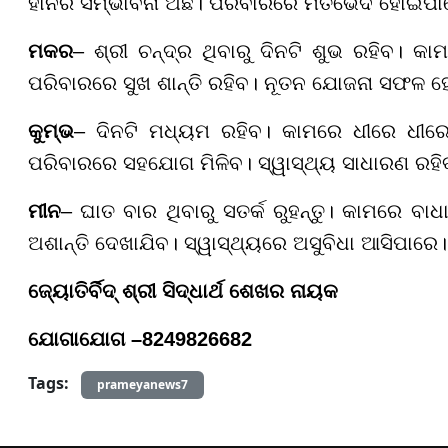
ହାନିର ସମ୍ଭାବନା ଅଛି। ପରିବାରରେ ମତଭେଦ ହୋଇପାରେ। 
ମକର
– ଶ୍ରୀ ଚନ୍ଦ୍ର ଥିବାରୁ ଦିନଟି ଶୁଭ ରହିବ।
ପରିବାରରେ ସୁଖ ଶାନ୍ତି ରହିବ। ନୂତନ ଯୋଜନା ସଫଳ ହ
କୁମ୍ଭ
– ଦିନଟି ମଧ୍ୟମ ରହିବ। କାମରେ ଧୀରେ ଧୀରେ
ପରିବାରରେ ସହଯୋଗ ମିଳିବ। ସ୍ୱାସ୍ଥ୍ୟ ସାଧାରଣ ରହିବ।
ମୀନ
– ଘାତ ବାର ଥିବାରୁ ସତର୍କ ରୁହନ୍ତୁ। କାମରେ ବ
ଅଶାନ୍ତି ଦେଖାଯିବ। ସ୍ୱାସ୍ଥ୍ୟରେ ଅସୁବିଧା ଆସିପାରେ।
ଜ୍ୟୋତିର୍ବିଦ୍ ଶ୍ରୀ ସିଦ୍ଧାର୍ଥ ଶେଖର ନାୟକ
ଯୋଗାଯୋଗ –
8249826682
Tags:
prameyanews7