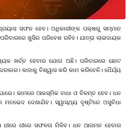
 ପ୍ରୟାସ ସଫଳ ହେବ। ଅଧିକାରୀଙ୍କ ପକ୍ଷରୁ ସମ୍ମାନ
ପରିବାରରେ ଖୁସିର ପରିବେଶ ରହିବ। ଯାତ୍ରା ଲାଭଦାୟକ
ବଶ୍ୟକ ଖର୍ଚ୍ଚ ହେବାର ଯୋଗ ଅଛି। ପରିବାରରେ ଛୋଟ
କାର। କାହାକୁ ବିଶ୍ୱାସ କରି କାମ କରିବେନି। ଧୈର୍ଯ୍ୟ
ିପାରେ। କାମରେ ଆକସ୍ମିକ ବାଧା ଓ ବିଳମ୍ବ ହେବ। ଧନ
 ମତଭେଦ ଦେଖାଯିବ। ସ୍ୱାସ୍ଥ୍ୟ ଦୃଷ୍ଟିରେ ଅସୁବିଧା
ିବ। ଧୀରେ ଧୀରେ ସଫଳତା ମିଳିବ। ଧନ ଆଗମନ ହେବାର