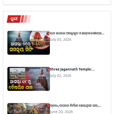
ପୁରୀ
ରଥ ଉପରେ ଅନଧିକୃତ ଓ ଛଦ୍ମବେଶୀଙ୍କ
ବିରୁଦ୍ଧରେ ନିଆଯିବ ଦୃଢ଼ କାର୍ଯ୍ୟନୁଷ୍ଠାନ,
July 03, 2026
କେହି ବ୍ୟବହାର କରିପାରିବେନି ମୋବାଇଲ୍
Shree Jagannath Temple:
ଶ୍ରୀମନ୍ଦିରରେ ହେବ ବୈଷୟିକ ଯାଞ୍ଚ,
July 02, 2026
ଏଏସଆଇକୁ ପୂର୍ତ୍ତ ବିଭାଗର ଚିଠି
ଡ୍ରେନ୍ ଉପରେ ନିର୍ମାଣ ହୋଇଥିଲା ଘର,
ପ୍ରଶାସନ ବୁଲାଇଲା ବୁଲଡୋଜର
June 20, 2026