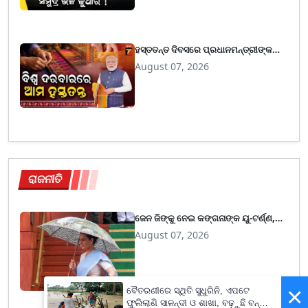
ହସ୍ତତନ୍ତ ଦିବସରେ ପ୍ରଧାନମନ୍ତ୍ରୀଙ୍କ
ସ୍ବଦେଶୀ ବାର୍ତ୍ତା, ଗର୍ବର ସହ ପାଳନ କରିବାକୁ
August 07, 2026
ଆହ୍ବାନ
ରାଜନୀତି
ଜେନ ଜିଙ୍କୁ ନେଇ କଙ୍ଗନାଙ୍କ ୟୁ-ଟର୍ଣ୍ଣ,
କହିଲେ- ଆଜିର ଯୁବ ପିଢି ଆମର ଶକ୍ତି
August 07, 2026
×
ବୈତରଣୀରେ ସ୍ଥିତି ସୁଧୁରିନି, ଏପଟେ
ଫୁଲିଲାଣି ସାଳନ୍ଦୀ ଓ ଶାଖା, ବଢ଼ୁଛି ବନ୍ୟା