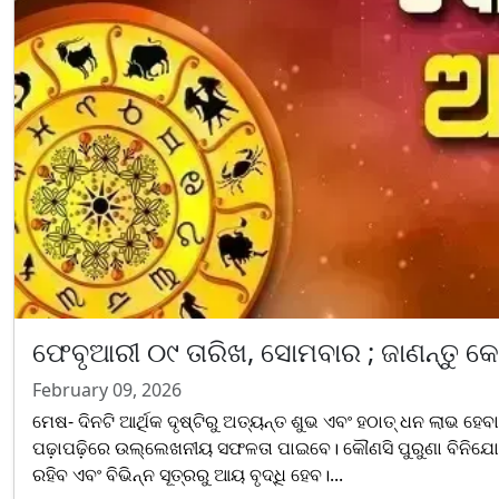
ଫେବୃଆରୀ ୦୯ ତାରିଖ, ସୋମବାର ; ଜାଣନ୍ତୁ କେଉ
February 09, 2026
ମେଷ- ଦିନଟି ଆର୍ଥିକ ଦୃଷ୍ଟିରୁ ଅତ୍ୟନ୍ତ ଶୁଭ ଏବଂ ହଠାତ୍ ଧନ ଲାଭ ହେବ
ପଢ଼ାପଢ଼ିରେ ଉଲ୍ଲେଖନୀୟ ସଫଳତା ପାଇବେ। କୌଣସି ପୁରୁଣା ବିନିଯୋଗର
ରହିବ ଏବଂ ବିଭିନ୍ନ ସୂତ୍ରରୁ ଆୟ ବୃଦ୍ଧି ହେବ।...