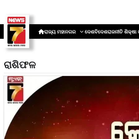
ରାଜ୍ୟ
ମହାନଗର
ଦେଶ
ବିଦେଶ
ରାଜନୀତି
ଶିକ୍ଷା 
ରାଶିଫଳ