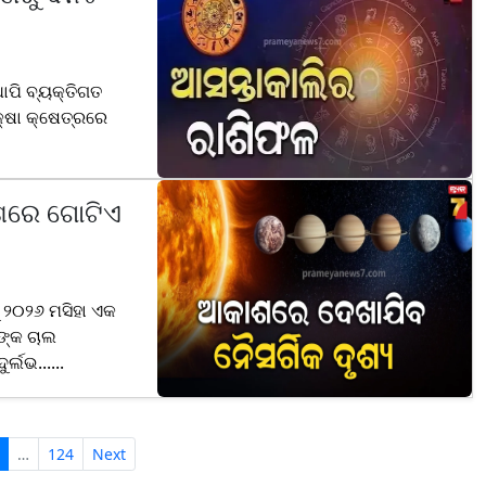
ଥାପି ବ୍ୟକ୍ତିଗତ
କ୍ଷା କ୍ଷେତ୍ରରେ
ାଶରେ ଗୋଟିଏ
ରୁ ୨୦୨୬ ମସିହା ଏକ
ଙ୍କ ଚାଲ
୍ଲଭ......
…
124
Next