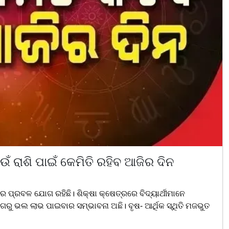
ଁ ରାଶି ପାଇଁ କେମିତି ରହିବ ଆଜିର ଦିନ
ାର ପ୍ରବଳ ଯୋଗ ରହିଛି। ଶିକ୍ଷା କ୍ଷେତ୍ରରେ ବିଦ୍ୟାର୍ଥୀମାନେ
ୁ ଭଲ ଲାଭ ପାଇବାର ସମ୍ଭାବନା ଅଛି। ବୃଷ- ଆର୍ଥିକ ସ୍ଥିତି ମଜଭୁତ