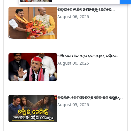
ଭୟ
ଦିଲ୍ଲୀରେ ନୀତିନ ନବୀନଙ୍କୁ ଭେଟିଲେ
ମନମୋହନ ସାମଲ, ବିଭିନ୍ନ ପ୍ରସଙ୍ଗରେ
August 06, 2026
ହେଲା ଗୁରୁତ୍ବପୂର୍ଣ୍ଣ ଆଲେଚନା
ଅଖିଳେଶ ଯାଦବଙ୍କ ବଡ଼ ବୟାନ, କହିଲେ-
EVM ସମାଲୋଚନାରୁ ଧ୍ୟାନ ହଟାଇବାକୁ
August 06, 2026
ବିଜେପି ହାରିଛି ଦତିୟା ଓ ବାଙ୍କୀପୁର
ଉପନିର୍ବାଚନ
ମଲ୍ଲିକା ଶେରାଓ୍ଵତଙ୍କ ସହିତ କଣ କରୁଛନ୍ତି
ତେଜ ପ୍ରତାପ ଯାଦବ, ଲାଲୁଙ୍କ ପୁଅ
August 05, 2026
ଖେଳାଇଲେ ଚାଞ୍ଚଲ୍ୟ