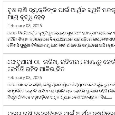
ବୃଷ ରାଶି ବ୍ୟକ୍ତିଙ୍କ ପାଇଁ ଆର୍ଥିକ ସ୍ଥିତି ମଜ
ଆୟ ବୃଦ୍ଧି ହେବ
February 08, 2026
ମେଷ- ଦିନଟି ଆର୍ଥିକ ଦୃଷ୍ଟିରୁ ଅତ୍ୟନ୍ତ ଶୁଭ ଏବଂ ହଠାତ୍ ଧନ ଲାଭ 
ରହିଛି। ଶିକ୍ଷା କ୍ଷେତ୍ରରେ ବିଦ୍ୟାର୍ଥୀମାନେ ପଢ଼ାପଢ଼ିରେ ଉଲ୍ଲେଖ
କୌଣସି ପୁରୁଣା ବିନିଯୋଗରୁ ଭଲ ଲାଭ ପାଇବାର ସମ୍ଭାବନା ଅଛି। ବୃଷ-..
ଫେବୃଆରୀ ୦୮ ତାରିଖ, ରବିବାର ; ଜାଣନ୍ତୁ କେଉଁ
କେମିତି ରହିବ ଆଜିର ଦିନ
February 08, 2026
ମେଷ- ଘାତବାର ରହିଛି, ତେଣୁ ପ୍ରତ୍ୟେକ କାର୍ଯ୍ୟରେ ସତର୍କ ରୁହନ୍ତୁ। ତ
ସମ୍ପର୍କରେ ଉନ୍ନତି ଆସିବା ସହ ପ୍ରୀତି ଲାଭ ହେବାର ସୁଯୋଗ ରହିଛି। ଶି
ବିଦ୍ୟାର୍ଥୀମାନେ ପଢ଼ାପଢ଼ିରେ ଅଧିକ ଧ୍ୟାନ ଦେବା ଆବଶ୍ୟକ। ନିଜ......
ମକର ରାଶି ବ୍ୟକ୍ତିଙ୍କ ପାଇଁ ଆର୍ଥିକ ଦୃଷ୍ଟିକୋ