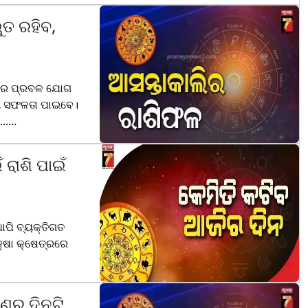
ଭୁତ ରହିବ,
ହେବାର ପ୍ରବଳ ଯୋଗ
ନୀୟ ସଫଳତା ପାଇବେ।
....
 ରାଶି ପାଇଁ
ଥାପି ବ୍ୟକ୍ତିଗତ
କ୍ଷା କ୍ଷେତ୍ରରେ
ଣରୁ ଦିନଟି