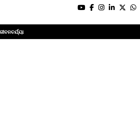
ଜୀବନଚର୍ଯ୍ୟା