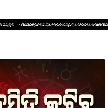
ଓ ନିଯୁକ୍ତି
ମନୋରଞ୍ଜନ
ଅପରାଧ
ଖେଳ
ବାଣିଜ୍ୟ
ରାଶିଫଳ
ବିଶେଷ
ପାଣିପାଗ