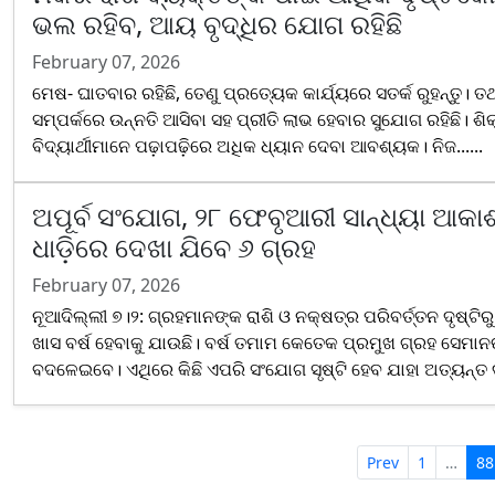
ଭଲ ରହିବ, ଆୟ ବୃଦ୍ଧିର ଯୋଗ ରହିଛି
February 07, 2026
ମେଷ- ଘାତବାର ରହିଛି, ତେଣୁ ପ୍ରତ୍ୟେକ କାର୍ଯ୍ୟରେ ସତର୍କ ରୁହନ୍ତୁ। ତ
ସମ୍ପର୍କରେ ଉନ୍ନତି ଆସିବା ସହ ପ୍ରୀତି ଲାଭ ହେବାର ସୁଯୋଗ ରହିଛି। ଶି
ବିଦ୍ୟାର୍ଥୀମାନେ ପଢ଼ାପଢ଼ିରେ ଅଧିକ ଧ୍ୟାନ ଦେବା ଆବଶ୍ୟକ। ନିଜ......
ଅପୂର୍ବ ସଂଯୋଗ, ୨୮ ଫେବୃଆରୀ ସାନ୍ଧ୍ୟା ଆକ
ଧାଡ଼ିରେ ଦେଖା ଯିବେ ୬ ଗ୍ରହ
February 07, 2026
ନୂଆଦିଲ୍ଲୀ ୭।୨: ଗ୍ରହମାନଙ୍କ ରାଶି ଓ ନକ୍ଷତ୍ର ପରିବର୍ତ୍ତନ ଦୃଷ୍ଟି
ଖାସ ବର୍ଷ ହେବାକୁ ଯାଉଛି। ବର୍ଷ ତମାମ କେତେକ ପ୍ରମୁଖ ଗ୍ରହ ସେମାନ
ବଦଳେଇବେ। ଏଥିରେ କିଛି ଏପରି ସଂଯୋଗ ସୃଷ୍ଟି ହେବ ଯାହା ଅତ୍ୟନ୍ତ ଦୁର
Prev
1
…
88