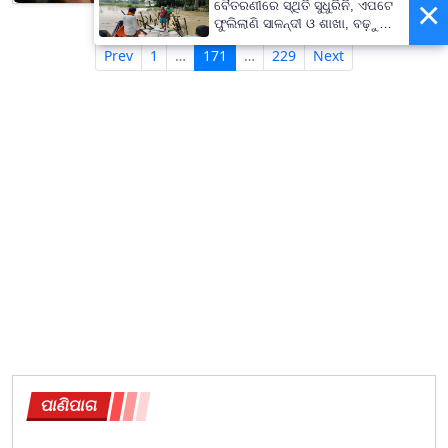
×
ବୈତରଣୀରେ ସ୍ଥିତି ସୁଧୁରିନି, ଏପଟେ
ଫୁଲିଲାଣି ସାଳନ୍ଦୀ ଓ ଶାଖା, ବଢ଼ୁଛି
ବନ୍ୟା ଭୟ
Prev
1
…
171
…
229
Next
ପାଣିପାଗ