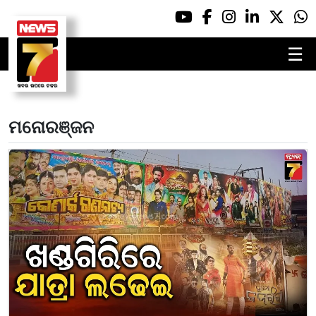
☰
ମନୋରଞ୍ଜନ