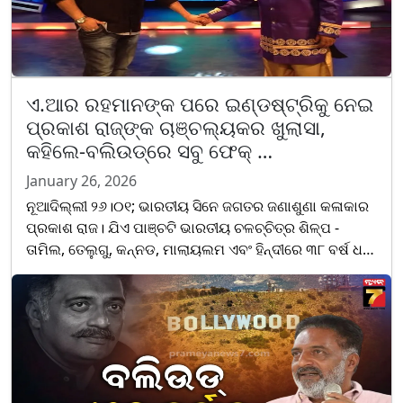
ଏ.ଆର ରହମାନଙ୍କ ପରେ ଇଣ୍ଡଷ୍ଟ୍ରିକୁ ନେଇ
ପ୍ରକାଶ ରାଜ୍‌ଙ୍କ ଚାଞ୍ଚଲ୍ୟକର ଖୁଲାସା,
କହିଲେ-ବଲିଉଡ୍‌ରେ ସବୁ ଫେକ୍ …
January 26, 2026
ନୂଆଦିଲ୍ଲୀ ୨୬।୦୧; ଭାରତୀୟ ସିନେ ଜଗତର ଜଣାଶୁଣା କଳାକାର
ପ୍ରକାଶ ରାଜ। ଯିଏ ପାଞ୍ଚଟି ଭାରତୀୟ ଚଳଚ୍ଚିତ୍ର ଶିଳ୍ପ -
ତାମିଲ, ତେଲୁଗୁ, କନ୍ନଡ, ମାଲାୟଲମ ଏବଂ ହିନ୍ଦୀରେ ୩୮ ବର୍ଷ ଧରି
ଲଗାତାର କାମ କରିଛନ୍ତି। ସେ ତିନୋଟିରେ ଯଥେଷ୍ଟ ସଫଳତା
ପ......