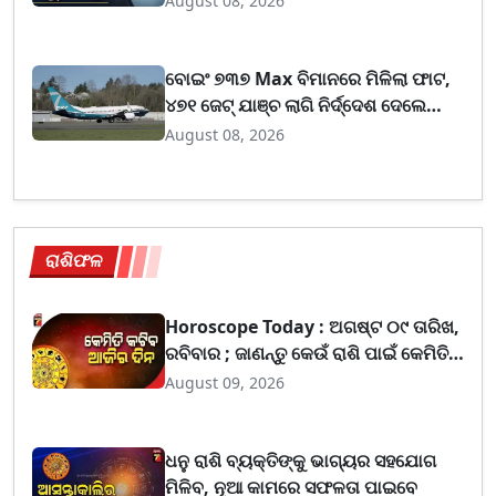
August 08, 2026
ବୋଇଂ ୭୩୭ Max ବିମାନରେ ମିଳିଲା ଫାଟ,
୪୭୧ ଜେଟ୍ ଯାଞ୍ଚ ଲାଗି ନିର୍ଦ୍ଦେଶ ଦେଲେ
FAA
August 08, 2026
ରାଶିଫଳ
Horoscope Today : ଅଗଷ୍ଟ ୦୯ ତାରିଖ,
ରବିବାର ; ଜାଣନ୍ତୁ କେଉଁ ରାଶି ପାଇଁ କେମିତି
ରହିବ ଆଜିର ଦିନ
August 09, 2026
ଧନୁ ରାଶି ବ୍ୟକ୍ତିଙ୍କୁ ଭାଗ୍ୟର ସହଯୋଗ
ମିଳିବ, ନୂଆ କାମରେ ସଫଳତା ପାଇବେ