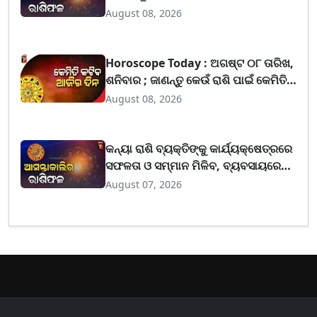
August 08, 2026
Horoscope Today : ଅଗଷ୍ଟ ୦୮ ତାରିଖ,
ଶନିବାର ; ଜାଣନ୍ତୁ କେଉଁ ରାଶି ପାଇଁ କେମିତି
ରହିବ ଆଜିର ଦିନ
August 08, 2026
କନ୍ୟା ରାଶି ବ୍ୟକ୍ତିଙ୍କୁ କାର୍ଯ୍ୟକ୍ଷେତ୍ରରେ
ସଫଳତା ଓ ସମ୍ମାନ ମିଳିବ, ବ୍ୟବସାୟରେ
ଲାଭ ବଢ଼ିପାରେ
August 07, 2026