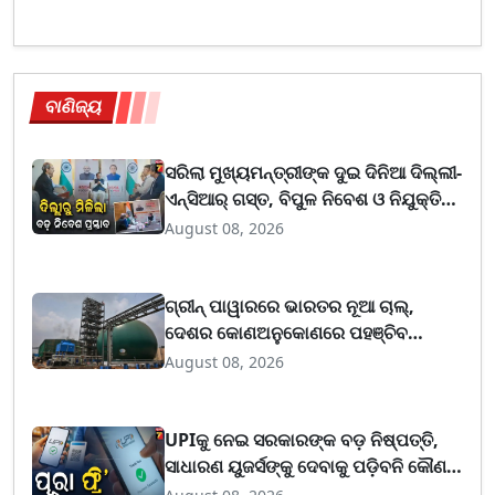
ବାଣିଜ୍ୟ
ସରିଲା ମୁଖ୍ୟମନ୍ତ୍ରୀଙ୍କ ଦୁଇ ଦିନିଆ ଦିଲ୍ଲୀ-
ଏନ୍‌ସିଆର୍ ଗସ୍ତ, ବିପୁଳ ନିବେଶ ଓ ନିଯୁକ୍ତି
ସୁଯୋଗ ନେଇ ଫେରୁଛନ୍ତି ସିଏମ୍
August 08, 2026
ଗ୍ରୀନ୍ ପାୱାରରେ ଭାରତର ନୂଆ ଚାଲ୍,
ଦେଶର କୋଣଅନୁକୋଣରେ ପହଞ୍ଚିବ
ଇନ୍ଧନ: ତିଆରି ହେବ ୧୦ ହଜାର କିମିର ନୂଆ
August 08, 2026
ପାୱାର୍ କରିଡର୍
UPIକୁ ନେଇ ସରକାରଙ୍କ ବଡ଼ ନିଷ୍ପତ୍ତି,
ସାଧାରଣ ୟୁଜର୍ସଙ୍କୁ ଦେବାକୁ ପଡ଼ିବନି କୌଣସି
ଚାର୍ଜ; ବ୍ୟବସାୟୀଙ୍କ ପାଇଁ ବଦଳିବ ନିୟମ