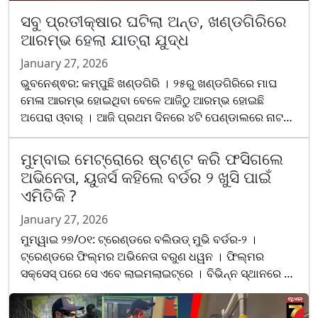
ସବୁ ପ୍ରତୀକ୍ଷାର ଘଟିଲା ଅନ୍ତ, ଖଣ୍ଡଗିରିରେ
ଆରମ୍ଭ ହେଲା ଯାତ୍ରା ଯୁଦ୍ଧ
January 27, 2026
ଭୁବନେଶ୍ଵର: କମ୍ପୁଛି ଖଣ୍ଡଗିରି । ୨୫ରୁ ଖଣ୍ଡଗିରିରେ ମାଘ
ମେଳା ଆରମ୍ଭ ହୋଇଥିବା ବେଳେ ଆଜିଠୁ ଆରମ୍ଭ ହୋଇଛି
ଅପେରା ଓ୍ବାର୍ । ଆଜି ପ୍ରଥମ ଦିନରେ ୪ଟି ପେଣ୍ଡାଲରେ ନାଟକ
ମଞ୍ଚସ୍ଥ କରିବେ ୪ଟି ପାର୍ଟି । ଆସନ୍ତାକାଲିଠୁ ପର୍ଯ୍ୟାୟକ୍ରମେ
୭ଟି ପେଣ୍ଡାଲରେ ନାଟକ ମଞ୍ଚସ୍ଥ କରିବେ ୧୫ ଅପେରା ପାର୍ଟି ।
ମୁମ୍ବାଇ ମେଟ୍ରୋରେ ଷ୍ଟଣ୍ଟ କରି ଫସିଗଲେ
ତେବେ ପ୍ରଥମ ଦି...
ଅଭିନେତା, ୟୁଜର୍ସ କହିଲେ ବର୍ଡର ୨ ଖୁସି ପାଇଁ
ଏମିତିକି ?
January 27, 2026
ମୁମ୍ୱାଇ ୨୭/୦୧: ଟ୍ରେଣ୍ଡରେ ବଲିଉଡ୍ ମୁଭି ବର୍ଡର-୨ ।
ଟ୍ରେଣ୍ଡରେ ଫିଲ୍ମର ଅଭିନେତା ବରୁଣ ଧୱନ । ଫିଲ୍ମର
ସକ୍ସେସ୍ ପରେ ସେ ଏବେ ଲାଇମଲାଇଟ୍ରେ । ବିଭିନ୍ନ ସ୍ଥାନରେ ସେ
ଫିଲ୍ମର ପ୍ରମୋସନ କରିବାରେ ଲାଗିଛନ୍ତି । ଏବେ ପୁଣିଥରେ ସେ
ଖବର ଶିରୋ......