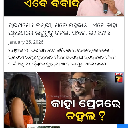
ପ୍ରଥମେ ଧନଶ୍ରୀ, ପରେ ମହଭାଶ…ଏବେ କାହା
ପ୍ରେମରେ ଉବୁଟୁବୁ ଚହଲ, ଫଟୋ ଭାଇରାଲ
January 26, 2026
ମୁମ୍ଵାଇ ୨୬।୦୧; ଭାରତୀୟ କ୍ରିକେଟର ୟୁଜବେନ୍ଦ୍ର ଚହଲ ।
ପ୍ରାୟତଃ ତାଙ୍କ ବୃତ୍ତିଗତ ଜୀବନ ଅପେକ୍ଷା ବ୍ୟକ୍ତିଗତ ଜୀବନ
ପାଇଁ ଅଧିକ ଚର୍ଚ୍ଚାରେ ରୁହନ୍ତି। ଏବେ ସେ ପୁଣି ଥରେ ଲାଇମ
ଲାଇଟକୁ ଆସିଛନ୍ତି। ତାହା ପୁଣି ଆଉ ଏକ ମିଷ୍ଟ୍ରି ଗର୍ଲ ପାଇଁ......