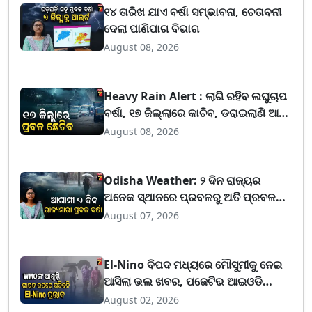
୧୪ ତାରିଖ ଯାଏ ବର୍ଷା ସମ୍ଭାବନା, ଚେତାବନୀ
ଦେଲା ପାଣିପାଗ ବିଭାଗ
August 08, 2026
Heavy Rain Alert : ଲାଗି ରହିବ ଲଘୁଚାପ
ବର୍ଷା, ୧୭ ଜିଲ୍ଲାରେ କାଚିବ, ଡରାଇଲାଣି ଆଉ
ଏକ ବନ୍ୟା
August 08, 2026
Odisha Weather: ୨ ଦିନ ରାଜ୍ୟର
ଅନେକ ସ୍ଥାନରେ ପ୍ରବଳରୁ ଅତି ପ୍ରବଳ
ବର୍ଷା, ପୁଣି ବଢ଼ିଲା ଚିନ୍ତା
August 07, 2026
El-Nino ବିପଦ ମଧ୍ୟରେ ମୌସୁମୀକୁ ନେଇ
ଆସିଲା ଭଲ ଖବର, ପଜେଟିଭ ଆଇଓଡି
ଅନୁମାନ କରିଛନ୍ତି WMO
August 02, 2026