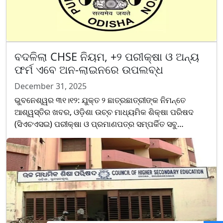
ବଦଳିଲା CHSE ନିୟମ, +୨ ପରୀକ୍ଷା ଓ ଅନ୍ୟ
ଫର୍ମ ଏବେ ଅନ-ଲାଇନରେ ଉପଲବ୍ଧ
December 31, 2025
ଭୁବନେଶ୍ୱର ୩୧।୧୨: ଯୁକ୍ତ ୨ ଛାତ୍ରଛାତ୍ରୀଙ୍କ ନିମନ୍ତେ
ଆଶ୍ୱସ୍ତିର ଖବର, ଓଡି଼ଶା ଉଚ୍ଚ ମାଧ୍ୟମିକ ଶିକ୍ଷା ପରିଷଦ
(ସିଏଚଏସଇ) ପରୀକ୍ଷା ଓ ପ୍ରମାଣପତ୍ର ସମ୍ପର୍କିତ ସବୁ
ଗୁରୁତ୍ୱପୂର୍ଣ୍ଣ ଫର୍ମ ଅନଲାଇନରେ ଉପଲବ୍ଧ କରିଛନ୍ତି। ଏଣୁ
ଛାତ୍ରଛାତ......