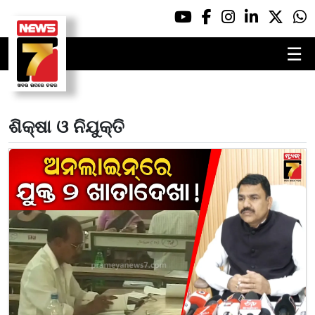
☰
ଶିକ୍ଷା ଓ ନିଯୁକ୍ତି