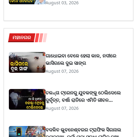
August 03, 2026
ମହାନଗର
ଗାଧୋଇବା ବେଳେ ହେଲା କାଳ, ନଦୀରେ
ଭାସିଗଲେ ଦୁଇ ସାଙ୍ଗ
August 07, 2026
ଚଳନ୍ତା ଟ୍ରେନରୁ ଯୁବକଙ୍କୁ ଠେଲିଦେଲେ
ଦୁର୍ବୃତ୍ତ, ବର୍ଷା ରାତିରେ ଏମିତି ଜୀବନ
ବଞ୍ଚାଇଦେଲା ପୋଲିସ
August 07, 2026
ବଦଳିବ ଭୁବନେଶ୍ବରର ଟ୍ରାଫିକ ସିଗନାଲ