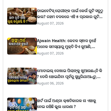
ଡାଇବେଟିସ୍ ରୋଗୀଙ୍କ ପାଇଁ କେଉଁ ରୁଟି ସବୁଠୁ
ଭଲ? ଗହମ ବଦଳରେ ଏହି ୫ ପ୍ରକାର ରୁଟି
ରଖିପାରେ ବ୍ଲଡ ସୁଗାର ନିୟନ୍ତ୍ରଣରେ
August 07, 2026
Ajwain Health: କେବଳ ସ୍ଵାଦ ନୁହେଁ
ଅନେକ ସମସ୍ୟାରୁ ମୁକ୍ତି ଦିଏ ଜୁଆଣି,
ଜାଣନ୍ତୁ ଏହାକୁ ଖାଇବାର ସଠିକ୍ ଉପାୟ
August 07, 2026
ମୋବାଇଲ୍ ଦେଖାଇ ପିଲାଙ୍କୁ ଖୁଆଉଛନ୍ତି କି
? ଡେରି ହୋଇଯିବା ପୂର୍ବରୁ ସୁଧୁରିଯାଆନ୍ତୁ,
ଡାକ୍ତରମାନେ ଦେଲେ ଭୟଙ୍କର ଚେତାବନୀ
August 06, 2026
ହାର୍ଟ ପାଇଁ ଅଣ୍ଡା କ୍ଷତିକାରକ ନା ଏହାକୁ
ନେଇ ରହିଛି ଭୁଲ ଧାରଣା ?