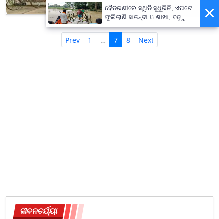
×
ବୈତରଣୀରେ ସ୍ଥିତି ସୁଧୁରିନି, ଏପଟେ
ଫୁଲିଲାଣି ସାଳନ୍ଦୀ ଓ ଶାଖା, ବଢ଼ୁଛି
ବନ୍ୟା ଭୟ
Prev
1
…
7
8
Next
ଜୀବନଚର୍ଯ୍ୟା