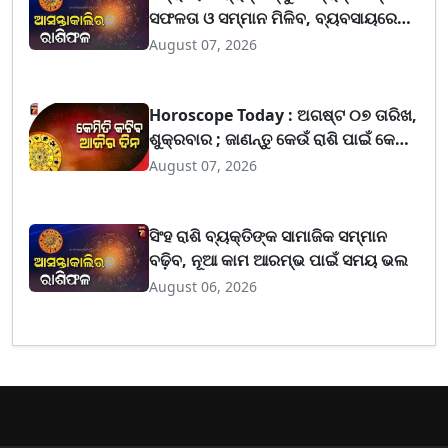
ସଫଳତା ଓ ସମ୍ମାନ ମିଳିବ, ବ୍ୟବସାୟରେ
ଲାଭ ବଢ଼ିପାରେ
August 07, 2026
Horoscope Today : ଅଗଷ୍ଟ ୦୭ ତାରିଖ,
ଶୁକ୍ରବାର ; ଜାଣନ୍ତୁ କେଉଁ ରାଶି ପାଇଁ କେମିତି
ରହିବ ଆଜିର ଦିନ
August 07, 2026
ସିଂହ ରାଶି ବ୍ୟକ୍ତିଙ୍କ ସାମାଜିକ ସମ୍ମାନ
ବଢ଼ିବ, ନୂଆ କାମ ଆରମ୍ଭ ପାଇଁ ସମୟ ଭଲ
August 06, 2026