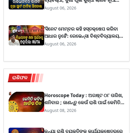
ବ୍ୟବସ୍ଥା, ଦୁର୍ଗା ପୂଜା ସୁଦ୍ଧା ଲାଗିବ ନୂଆ
ସ୍ମାର୍ଟ ଟ୍ରାଫିକ ସିଗନାଲ
August 06, 2026
‘ସିନେଟ ମେମ୍ବର କହି ହସ୍ତକ୍ଷେପ କରିବା
ଆଧାର ନୁହେଁ’: ରେଭେନ୍ସା ବିଶ୍ବବିଦ୍ୟାଳୟ
ଇଷ୍ଟ ହଷ୍ଟେଲ ବିବାଦରେ RUTAର
August 06, 2026
ସ୍ପଷ୍ଟୀକରଣ
ରାଶିଫଳ
Horoscope Today : ଅଗଷ୍ଟ ୦୮ ତାରିଖ,
ଶନିବାର ; ଜାଣନ୍ତୁ କେଉଁ ରାଶି ପାଇଁ କେମିତି
ରହିବ ଆଜିର ଦିନ
August 08, 2026
କନ୍ୟା ରାଶି ବ୍ୟକ୍ତିଙ୍କୁ କାର୍ଯ୍ୟକ୍ଷେତ୍ରରେ