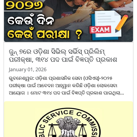
ଜୁନ୍ ୭ରେ ଓଡ଼ିଶା ସିଭିଲ୍ ସର୍ଭିସ୍ ପ୍ରିଲିମ୍
ପରୀକ୍ଷା, ୩୧୪ ପଦ ପାଇଁ ବିଜ୍ଞପ୍ତି ପ୍ରକାଶ
January 01, 2026
ଭୁବନେଶ୍ୱର: ଓଡ଼ିଶା ପ୍ରଶାସନିକ ସେବା (ଓସିଏସ୍)-୨୦୨୫
ପରୀକ୍ଷା ପାଇଁ ଆବେଦନ ଆହ୍ୱାନ କରିଛି ଓଡ଼ିଶା ଲୋକସେବା
ଆୟୋଗ । ମୋଟ ୩୧୪ ପଦ ପାଇଁ ବିଜ୍ଞପ୍ତି ପ୍ରକାଶ ପାଇଥିଲା
ବେଳେ ଏଥିରେ ୧୦୪ଟି ପଦ ମହିଳାଙ୍କ ପାଇଁ ସଂରକ୍ଷିତ ରହିଛି ।
ଏଥିରୁ ଓ......