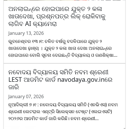
ଅନଲାଇନ୍‌ରେ ହୋଇପାରେ ଯୁକ୍ତ ୨ କଳା
ଖାତାଦେଖା, ପ୍ରଶ୍ନପତ୍ର ଲିକ୍ ରୋକିବାକୁ
ଲାଗିବ AI କ୍ୟାମେରା
January 13, 2026
ଭୁବନେଶ୍ବର ୧୩।୧: ଚଳିତ ବର୍ଷରୁ ବଦଳିପାରେ ଯୁକ୍ତ ୨
ଖାତାଦେଖା ଢ଼ାଞ୍ଚା । ଯୁକ୍ତ ୨ କଳା ଖାତା ଦେଖା ଅନଲାଇନ୍ରେ
ହୋଇପାରେ ବୋଲି ସୂଚନା ଦେଇଛନ୍ତି ବିଦ୍ୟାଳୟ ଓ ଗଣଶିକ୍ଷା
ମନ୍ତ୍ରୀ ନିତ୍ୟାନନ୍ଦ ଗଣ୍ଡ । କଳା ବିଭାଗ ଖାତାଦେଖା
ଅନଲାଇନ୍ରେ ହେବା ପାଇଁ ପ୍ରସ୍ତୁତି କରାଯାଉଛି । ଚୂଡ଼ାନ୍ତ ପାଇଁ
ନବୋଦୟ ବିଦ୍ୟାଳୟ ସମିତି ନବମ ଶ୍ରେଣୀ
ବଜେଟ୍ ଫାଇନାଲ ହୋଇ...
LEST ଆଡମିଟ କାର୍ଡ navodaya.gov.inରେ
ଜାରି
January 07, 2026
ନୂଆଦିଲ୍ଲୀ ୭।୧ : ନବୋଦୟ ବିଦ୍ୟାଳୟ ସମିତି (ଏନଭିଏସ) ନବମ
ଶ୍ରେଣୀ ଲେଟରାଲ ଏଣ୍ଟ୍ରି ସିଲେକ୍ସନ ଟେଷ୍ଟ (ଏଲଇଏସଟି)
୨୦୨୬ର ଆଡମିଟ କାର୍ଡ ଜାରି କରିଛି। ନବମ ଶ୍ରେଣୀ
ଏଲଇଏସଟିରେ ସାମିଲ ହେବା ପାଇଁ ଛାତ୍ରଛାତ୍ରୀଙ୍କୁ ଅଧିକାରୀ