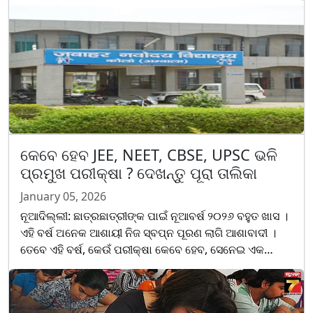
ୱେବସାଇଟ୍ ନବୋ......
କେବେ ହେବ JEE, NEET, CBSE, UPSC ଭଳି
ପ୍ରମୁଖ ପରୀକ୍ଷା ? ଦେଖନ୍ତୁ ପୂରା ତାଲିକା
January 05, 2026
ନୂଆଦିଲ୍ଲୀ: ଛାତ୍ରଛାତ୍ରୀଙ୍କ ପାଇଁ ନୂଆବର୍ଷ ୨୦୨୬ ବହୁତ ଖାସ ।
ଏହି ବର୍ଷ ଅନେକ ଆଶାୟୀ ନିଜ ସ୍ବପ୍ନ ପୂରଣ ଲାଗି ଆଶାବାଦୀ ।
ତେବେ ଏହି ବର୍ଷ, କେଉଁ ପରୀକ୍ଷା କେବେ ହେବ, ସେନେଇ ଏକ
ସମ୍ଭାବ୍ୟ ତାଲିକା ସାମ୍ନାକୁ ଆସିଛି । ୨୦୨୬ ମସିହା ପାଇ......