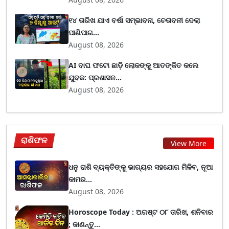
୧୪ ତାରିଖ ଯାଏ ବର୍ଷା ସମ୍ଭାବନା, ଚେତାବନୀ ଦେଲା
ପାଣିପାଗ...
August 08, 2026
AI ବାଘ ଫଟୋ ଛାଡ଼ି ଲୋକଙ୍କୁ ଆତଙ୍କିତ କଲେ
ଯୁବକ: ପ୍ରଶାସନ...
August 08, 2026
ରାଶିଫଳ
View More
ଧନୁ ରାଶି ବ୍ୟକ୍ତିଙ୍କୁ ଭାଗ୍ୟର ସହଯୋଗ ମିଳିବ, ନୂଆ
କାମର...
August 08, 2026
Horoscope Today : ଅଗଷ୍ଟ ୦୮ ତାରିଖ, ଶନିବାର
; ଜାଣନ୍ତୁ...