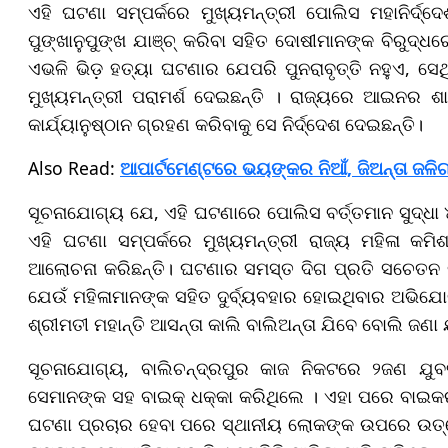
ଏହି ଘଟଣା ସମ୍ପର୍କରେ ମୁଖ୍ୟମନ୍ତ୍ରୀ ପୋଲିସ ମହାନିର୍ଦ
ପୁଙ୍ଖାନୁପୁଙ୍ଖ ଯାଞ୍ଚ୍ କରିବା ସହିତ ଦୋଷୀମାନଙ୍କ ବିରୁଦ୍ଧରେ
ଏଭଳି ଭିଡ଼ ହତ୍ୟା ଘଟଣାର ଯେପରି ପୁନରାବୃତ୍ତି ନହୁଏ, ସେଥ
ମୁଖ୍ୟମନ୍ତ୍ରୀ ପରାମର୍ଶ ଦେଇଛନ୍ତି । ରାଜ୍ୟରେ ଆଇନର 
କାର୍ଯ୍ୟାନୁଷ୍ଠାନ ଗ୍ରହଣ କରିବାକୁ ସେ ନିର୍ଦ୍ଦେଶ ଦେଇଛନ୍ତି।
​​​​​​​Also Read:
ଆପାର୍ଟମେଣ୍ଟରେ ଭୟଙ୍କର ନିଆଁ, ଜିଅନ୍ତା ଜଳିଗ
ସୂଚନାଯୋଗ୍ୟ ଯେ, ଏହି ଘଟଣାରେ ପୋଲିସ ବର୍ତ୍ତମାନ ସୁଦ୍ଧା ୪
ଏହି ଘଟଣା ସମ୍ପର୍କରେ ମୁଖ୍ୟମନ୍ତ୍ରୀ ରାଜ୍ୟ ମହିଳା କମ
ଆଲୋଚନା କରିଛନ୍ତି। ଘଟଣାର ସମସ୍ତ ଦିଗ ପ୍ରତି ସଚେତନ ର
ଯେଉଁ ମହିଳାମାନଙ୍କ ସହିତ ଦୁର୍ବ୍ୟବହାର ହୋଇଥିବାର ଅଭିଯ
ଶ୍ରୀମତୀ ମହାନ୍ତି ଆସନ୍ତା କାଲି ବାଲିଅନ୍ତା ଯିବେ ବୋଲି ଜଣା 
ସୂଚନାଯୋଗ୍ୟ,
ବାଲିଚନ୍ଦ୍ରପୁର କାଜ ନିକଟରେ ୨ଜଣ ଯୁ
ସେମାନଙ୍କ ସହ ବାଇକ୍ ଧକ୍କା କରିଥିଲେ । ଏହା ପରେ ବାଇକର
ଘଟଣା ପ୍ରଚାର ହେବା ପରେ ସ୍ଥାନୀୟ ଲୋକଙ୍କ ଉପରେ ଉତ୍ତେ