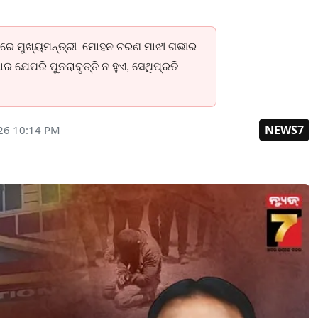
ାରେ ମୁଖ୍ୟମନ୍ତ୍ରୀ ମୋହନ ଚରଣ ମାଝୀ ଗଭୀର
ାର ଯେପରି ପୁନରାବୃତ୍ତି ନ ହୁଏ, ସେଥିପ୍ରତି
NEWS7
26 10:14 PM