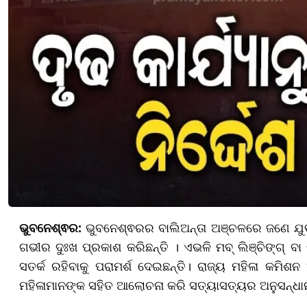
ଭୁବନେଶ୍ଵର:
ଭୁବନେଶ୍ଵରର ବାଲିଅନ୍ତା ଅଞ୍ଚଳରେ ଜଣେ ଯୁ
ଗଭୀର ଦୁଃଖ ପ୍ରକାଶ କରିଛନ୍ତି । ଏଭଳି ମବ୍ ଲିଞ୍ଚିଙ୍ଗ୍ ବା
ସତର୍କ ରହିବାକୁ ପରାମର୍ଶ ଦେଇଛନ୍ତି। ରାଜ୍ୟ ମହିଳା କମିଶନ
ମହିଳାମାନଙ୍କ ସହିତ ଆଲୋଚନା କରି ସତ୍ୟାସତ୍ୟର ଅନୁସନ୍ଧା