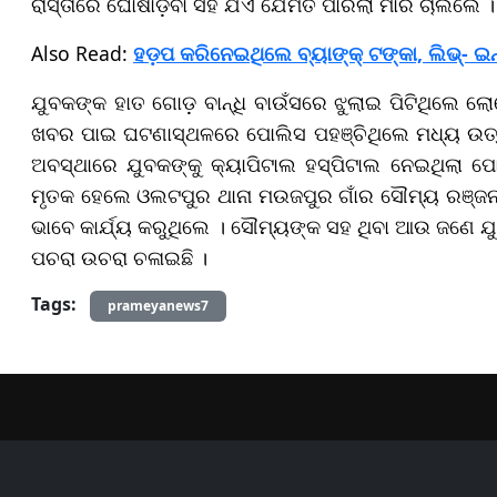
ରାସ୍ତାରେ ଘୋଷାଡ଼ିବା ସହ ଯିଏ ଯେମିତି ପାରିଲା ମାରି ଚାଲିଲେ ।
Also Read:
ହଡ଼ପ କରିନେଇଥିଲେ ବ୍ୟାଙ୍କ୍ ଟଙ୍କା, ଲିଭ୍- ଇନ୍ 
ଯୁବକଙ୍କ ହାତ ଗୋଡ଼ ବାନ୍ଧି ବାଉଁସରେ ଝୁଲାଇ ପିଟିଥିଲେ ଲୋକେ
ଖବର ପାଇ ଘଟଣାସ୍ଥଳରେ ପୋଲିସ ପହଞ୍ଚିଥିଲେ ମଧ୍ୟ ଉତ୍
ଅବସ୍ଥାରେ ଯୁବକଙ୍କୁ କ୍ୟାପିଟାଲ ହସ୍ପିଟାଲ ନେଇଥିଲା ପ
ମୃତକ ହେଲେ ଓଲଟପୁର ଥାନା ମଉଜପୁର ଗାଁର ସୌମ୍ୟ ରଞ୍ଜନ 
ଭାବେ କାର୍ଯ୍ୟ କରୁଥିଲେ । ସୌମ୍ୟଙ୍କ ସହ ଥିବା ଆଉ ଜଣେ ଯୁ
ପଚରା ଉଚରା ଚଳାଇଛି ।
Tags:
prameyanews7