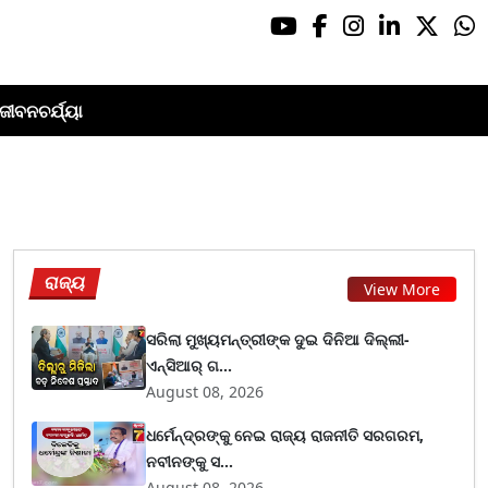
ଜୀବନଚର୍ଯ୍ୟା
ରାଜ୍ୟ
View More
ସରିଲା ମୁଖ୍ୟମନ୍ତ୍ରୀଙ୍କ ଦୁଇ ଦିନିଆ ଦିଲ୍ଲୀ-
ଏନ୍‌ସିଆର୍ ଗ...
August 08, 2026
ଧର୍ମେନ୍ଦ୍ରଙ୍କୁ ନେଇ ରାଜ୍ୟ ରାଜନୀତି ସରଗରମ,
ନବୀନଙ୍କୁ ସ...
August 08, 2026