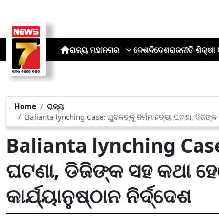
ରାଜ୍ୟ
ମହାନଗର
ଦେଶ
ବିଦେଶ
ରାଜନୀତି
ଶିକ୍ଷା 
Home
ରାଜ୍ୟ
Balianta lynching Case: ଯୁବକଙ୍କୁ ନିର୍ମମ ହତ୍ୟା ଘଟଣା, ଡିଜିଙ୍କ 
Balianta lynching Case:
ଘଟଣା, ଡିଜିଙ୍କ ସହ କଥା ହ
କାର୍ଯ୍ୟାନୁଷ୍ଠାନ ନିର୍ଦ୍ଦେଶ