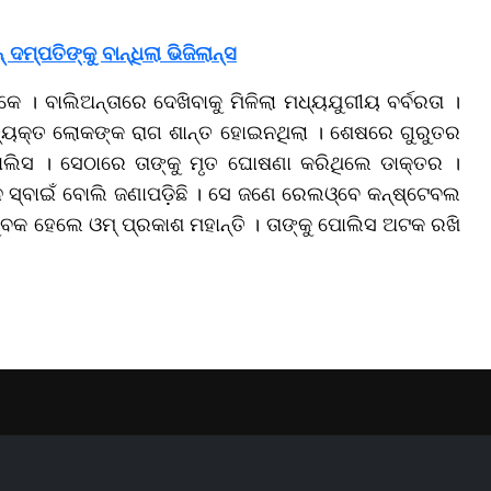
ଦମ୍ପତିଙ୍କୁ ବାନ୍ଧିଲା ଭିଜିଲାନ୍ସ
 । ବାଲିଅନ୍ତାରେ ଦେଖିବାକୁ ମିଳିଲା ମଧ୍ୟଯୁଗୀୟ ବର୍ବରତା ।
ୟକ୍ତ ଲୋକଙ୍କ ରାଗ ଶାନ୍ତ ହୋଇନଥିଲା । ଶେଷରେ ଗୁରୁତର
ୋଲିସ । ସେଠାରେ ତାଙ୍କୁ ମୃତ ଘୋଷଣା କରିଥିଲେ ଡାକ୍ତର ।
ସ୍ବାଇଁ ବୋଲି ଜଣାପଡ଼ିଛି । ସେ ଜଣେ ରେଲଓ୍ବେ କନ୍ଷ୍ଟେବଲ
ବକ ହେଲେ ଓମ୍ ପ୍ରକାଶ ମହାନ୍ତି । ତାଙ୍କୁ ପୋଲିସ ଅଟକ ରଖି