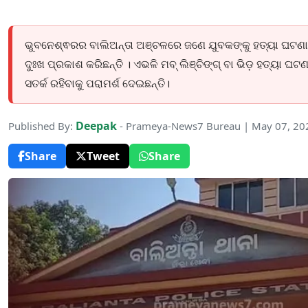
ଭୁବନେଶ୍ଵରର ବାଲିଅନ୍ତା ଅଞ୍ଚଳରେ ଜଣେ ଯୁବକଙ୍କୁ ହତ୍ୟା ଘଟଣ
ଦୁଃଖ ପ୍ରକାଶ କରିଛନ୍ତି । ଏଭଳି ମବ୍ ଲିଞ୍ଚିଙ୍ଗ୍ ବା ଭିଡ଼ ହତ୍ୟା ଘଟଣ
ସତର୍କ ରହିବାକୁ ପରାମର୍ଶ ଦେଇଛନ୍ତି।
Deepak
Published By:
- Prameya-News7 Bureau | May 07, 20
Share
Tweet
Share