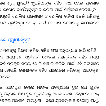
୍ଦେଶକ ଶ୍ରୀ ୱାଇ.ବି ଖୁରାନିଆଙ୍କ ସହିତ କଥା ହୋଇ ଘଟଣାର
 କଠୋର କାର୍ଯ୍ୟାନୁଷ୍ଠାନ କରିବା ପାଇଁ ନିର୍ଦ୍ଦେଶ ଦେଇଛନ୍ତି ।
ିପ୍ରତି ପୋଲିସ ପ୍ରଶାସନ ଓ ପୋଲିସ ବାହିନୀ ସତର୍କ ରହିବାକୁ
ଶାସନ ପ୍ରତିଷ୍ଠା କରିବା ପାଇଁ ପୋଲିସ କଠୋରରୁ କଠୋରତମ
ଲେ ସ୍ୱାମୀ-ସ୍ତ୍ରୀ
 ଜଣଙ୍କୁ ଗିରଫ କରିବା ସହିତ ତା’ର ଅନୁସନ୍ଧାନ ଜାରି ରଖିଛି ।
ିଶନ ଅଧ୍ୟକ୍ଷା ଶ୍ରୀମତୀ ଶୋଭନା ମହାନ୍ତିଙ୍କ ସହିତ ମଧ୍ୟ
ହି ପ୍ରକୃତ ସତ୍ୟ ଖୋଜି ବାହାର କରିବା ପାଇଁ ଏହି ଘଟଣାରେ
ୋଗ ହୋଇଛି, ସେମାନଙ୍କ ସହିତ ଆଲୋଚନା କରିବାକୁ ଅଧ୍ୟକ୍ଷା
ଯାଇଛି।
ବତୀ ଯାଉଥିବା ବେଳେ ମାତାଲ ଅବସ୍ଥାରେ ଦୁଇ ଜଣ ଯୁବକ
ୁ ଓହ୍ଲାଇ ଆସି ଦୁଇ ଯୁବତୀଙ୍କୁ ଅସଦାଚରଣ କରିଥିଲେ । ଏହି
ଜନା ପ୍ରକାଶ ପାଇଥିଲା । ଜଣେ ଯୁବକଙ୍କ ହାତଗୋଡ଼ ବାନ୍ଧି