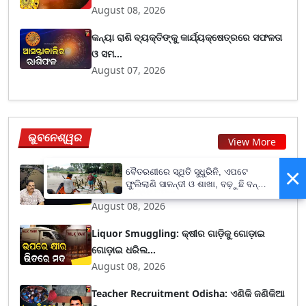
August 08, 2026
କନ୍ୟା ରାଶି ବ୍ୟକ୍ତିଙ୍କୁ କାର୍ଯ୍ୟକ୍ଷେତ୍ରରେ ସଫଳତା
ଓ ସମ...
August 07, 2026
ଭୁବନେଶ୍ୱର
View More
×
North Odisha flood threat: ଉତ୍ତର
ବୈତରଣୀରେ ସ୍ଥିତି ସୁଧୁରିନି, ଏପଟେ
ଫୁଲିଲାଣି ସାଳନ୍ଦୀ ଓ ଶାଖା, ବଢ଼ୁଛି ବନ୍ୟା
ଓଡ଼ିଶାରେ ବନ୍ୟା ସମ...
ଭୟ
August 08, 2026
Liquor Smuggling: କ୍ଷୀର ଗାଡ଼ିକୁ ଗୋଡ଼ାଇ
ଗୋଡ଼ାଇ ଧରିଲ...
August 08, 2026
Teacher Recruitment Odisha: ଏଣିକି ଜଣିକିଆ