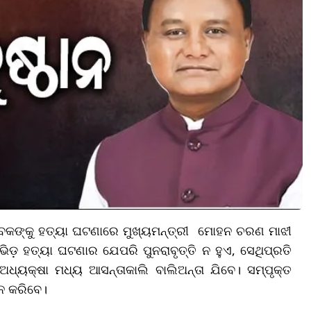
ବକଙ୍କୁ ହତ୍ୟା ଘଟଣାରେ ମୁଖ୍ୟମନ୍ତ୍ରୀ ମୋହନ ଚରଣ ମାଝୀ
 ଭିଡ଼ ହତ୍ୟା ଘଟଣାର ଯେପରି ପୁନରାବୃତ୍ତି ନ ହୁଏ, ସେଥିପ୍ରତି
 ଅଧ୍ୟକ୍ଷା ମଧ୍ୟ ଆସନ୍ତାକାଲି ବାଲିଅନ୍ତା ଯିବେ। ସମ୍ପୃକ୍ତ
ନ କରିବେ।