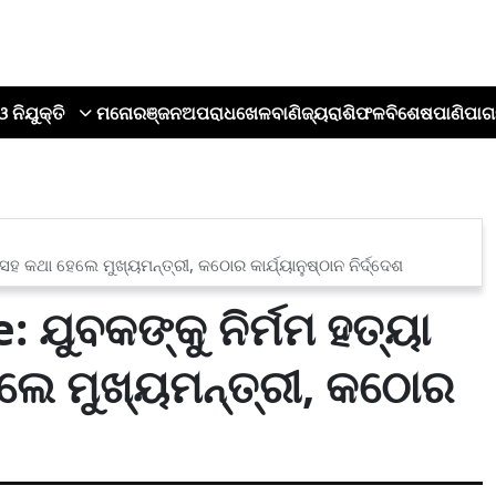
ଓ ନିଯୁକ୍ତି
ମନୋରଞ୍ଜନ
ଅପରାଧ
ଖେଳ
ବାଣିଜ୍ୟ
ରାଶିଫଳ
ବିଶେଷ
ପାଣିପାଗ
ସହ କଥା ହେଲେ ମୁଖ୍ୟମନ୍ତ୍ରୀ, କଠୋର କାର୍ଯ୍ୟାନୁଷ୍ଠାନ ନିର୍ଦ୍ଦେଶ
 ଯୁବକଙ୍କୁ ନିର୍ମମ ହତ୍ୟା
େଲେ ମୁଖ୍ୟମନ୍ତ୍ରୀ, କଠୋର