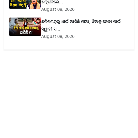
ଶିକ୍ଷକରେ...
August 08, 2026
ଛତିଶଗଡ଼ରୁ ଧାଇଁ ଆସିଛି ମାଆ, ଝିଅକୁ ନେବା ପାଇଁ
ସ୍ୱାମୀ ସ...
August 08, 2026