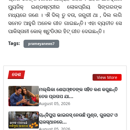
ମ୍ୟୁଜିକ୍ ଇଣ୍ଡଷ୍ଟ୍ରୀର ଲୋକପ୍ରିୟ ସିଙ୍ଗରଙ୍କ
ମଧ୍ୟରେ ଜଣେ । ଐ ଦିଲ୍ ତୁ ବତା, ଜରୁରୀ ଥା , ଦିଲ ଲଗି
ସମେତ ଆହୁରି ଅନେକ ଗୀତ ଗାଇଛନ୍ତି। ଏହା ବ୍ୟତୀତ ସେ
ପାକିସ୍ତାନୀ କୋକ୍ ଷ୍ଟୁଡିଓର ହିଟ୍ ଗୀତ ଦେଇଛନ୍ତି।
Tags:
prameyanews7
ଦେଶ
View More
ମଲ୍ଲିକା ଶେରାଓ୍ଵତଙ୍କ ସହିତ କଣ କରୁଛନ୍ତି
ତେଜ ପ୍ରତାପ ଯା...
August 05, 2026
ଚାନ୍ଦିପୁରା ଭାଇରସ୍ ନେଉଛି ମୁଣ୍ଡ, ଗୁଜରାଟ ଓ
ରାଜସ୍ଥାନରେ...
August 05, 2026