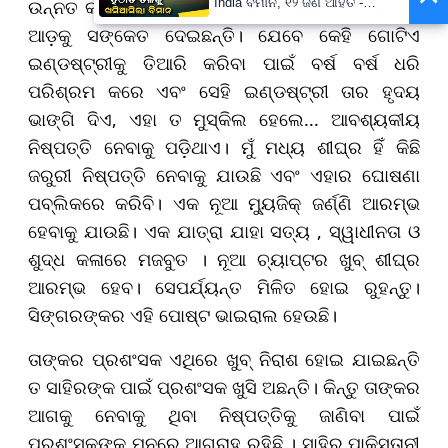
ଉନ୍ନତ କରନ୍ତି। ମ୍ୟୁଜିକ୍ ଇଣ୍ଡଷ୍ଟ୍ରୀକୁ ଅଲବିଦା କହିବା
India ବିମାନ, ୧୨ ଜଣ ଆହତ -
PrameyaNews7
ଆଡ଼କୁ ସଙ୍କେତ ଦେଇଛନ୍ତି। ଯେବେ କେହି ଗୋଟିଏ
ଇଣ୍ଡଷ୍ଟ୍ରୀକୁ ତିଆରି କରିବା ପାଇଁ ବର୍ଷ ବର୍ଷ ଧରି
ପରିଶ୍ରମ କରେ ଏବଂ ସେହି ଇଣ୍ଡଷ୍ଟ୍ରୀ ତାର ହୃଦୟ
ଭାଙ୍ଗି ଦିଏ, ଏହା ତ ମୁସ୍କିଲ ହେଲେ... ଆବଶ୍ୟକୀୟ
ନିଷ୍ପତ୍ତି ନେବାକୁ ପଡ଼ିଥାଏ। ମୁଁ ମଧ୍ୟ ଶୀଘ୍ର ହିଁ କିଛି
ଜରୁରୀ ନିଷ୍ପତ୍ତି ନେବାକୁ ଯାଉଛି ଏବଂ ଏହାର ଘୋଷଣା
ପବ୍ଲିକରେ କରିବି। ଏକ ନୂଆ ମ୍ୟୁଜିକ୍ ଜର୍ଣ୍ଣି ଆରମ୍ଭ
ହେବାକୁ ଯାଉଛି। ଏକ ଯାତ୍ରା ଯାହା ସତ୍ୟ , ସ୍ୱାଧୀନତା ଓ
ଶୁଦ୍ଧ କଳାରେ ମଜବୁତ । ନୂଆ ଚ୍ୟାପ୍ଟର ଖୁବ୍ ଶୀଘ୍ର
ଆରମ୍ଭ ହେବ। ସେପର୍ଯ୍ୟନ୍ତ ମିଳିତ ହୋଇ ରୁହନ୍ତୁ।
ସିଙ୍ଗରଙ୍କର ଏହି ପୋଷ୍ଟ ଭାଇରାଲ ହେଉଛି।
ତାଙ୍କର ପ୍ରଶଂସକ ଏଥିରେ ଖୁବ୍ ନିରାଶ ହୋଇ ଯାଇଛନ୍ତି
ତ ସାହିରଙ୍କ ପାଇଁ ପ୍ରଶଂସକ ଖୁସି ଅଛନ୍ତି। କିନ୍ତୁ ତାଙ୍କର
ଆଗକୁ ନେବାକୁ ଥିବା ନିଷ୍ପତ୍ତିକୁ ଜାଣିବା ପାଇଁ
ପ୍ରଶଂସକଙ୍କ ମନରେ ଆଗ୍ରାହ ରହିଛି । ସାହିର ପାକିସ୍ତାନୀ