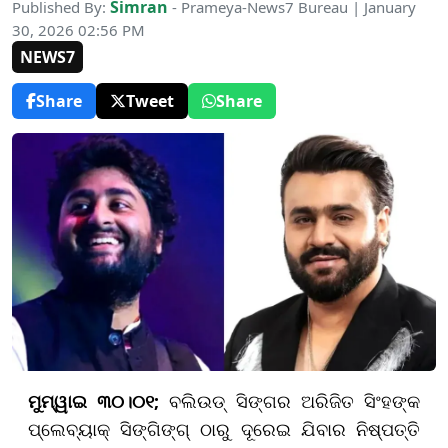
Simran
Published By:
- Prameya-News7 Bureau | January
30, 2026 02:56 PM
NEWS7
Share
Tweet
Share
ମୁମ୍ୱାଇ ୩୦।୦୧;
ବଲିଉଡ୍ ସିଙ୍ଗର ଅରିଜିତ ସିଂହଙ୍କ
ପ୍ଲେବ୍ୟାକ୍ ସିଙ୍ଗିଙ୍ଗ୍ ଠାରୁ ଦୂରେଇ ଯିବାର ନିଷ୍ପତ୍ତି