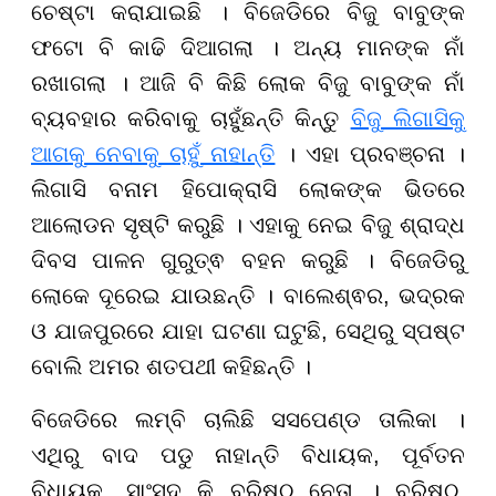
ଚେଷ୍ଟା କରାଯାଇଛି । ବିଜେଡିରେ ବିଜୁ ବାବୁଙ୍କ
ଫଟୋ ବି କାଢି ଦିଆଗଲା । ଅନ୍ୟ ମାନଙ୍କ ନାଁ
ରଖାଗଲା । ଆଜି ବି କିଛି ଲୋକ ବିଜୁ ବାବୁଙ୍କ ନାଁ
ବ୍ୟବହାର କରିବାକୁ ଚାହୁଁଛନ୍ତି କିନ୍ତୁ
ବିଜୁ ଲିଗାସିକୁ
ଆଗକୁ ନେବାକୁ ଚାହୁଁ ନାହାନ୍ତି
। ଏହା ପ୍ରବଞ୍ଚନା ।
ଲିଗାସି ବନାମ ହିପୋକ୍ରାସି ଲୋକଙ୍କ ଭିତରେ
ଆଲୋଡନ ସୃଷ୍ଟି କରୁଛି । ଏହାକୁ ନେଇ ବିଜୁ ଶ୍ରାଦ୍ଧ
ଦିବସ ପାଳନ ଗୁରୁତ୍ଵ ବହନ କରୁଛି । ବିଜେଡିରୁ
ଲୋକେ ଦୂରେଇ ଯାଉଛନ୍ତି । ବାଲେଶ୍ଵର, ଭଦ୍ରକ
ଓ ଯାଜପୁରରେ ଯାହା ଘଟଣା ଘଟୁଛି, ସେଥିରୁ ସ୍ପଷ୍ଟ
ବୋଲି ଅମର ଶତପଥୀ କହିଛନ୍ତି ।
ବିଜେଡିରେ ଲମ୍ବି ଚାଲିଛି ସସପେଣ୍ଡ ତାଲିକା ।
ଏଥିରୁ ବାଦ ପଡୁ ନାହାନ୍ତି ବିଧାୟକ, ପୂର୍ବତନ
ବିଧାୟକ, ସାଂସଦ କି ବରିଷ୍ଠ ନେତା । ବରିଷ୍ଠ,