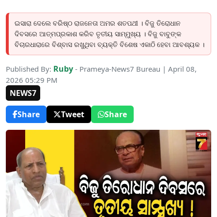
ଇସାରା ଦେଲେ ବରିଷ୍ଠ ରାଜନେତା ଅମର ଶତପଥୀ । ବିଜୁ ତିରୋଧାନ
ଦିବସରେ ଆତ୍ମପ୍ରକାଶ କରିବ ତୃତୀୟ ସାମ୍ମୁଖ୍ୟ । ବିଜୁ ବାବୁଙ୍କ
ବିଚାରଧାରାରେ ବିଶ୍ବାସ ରଖୁଥିବା ବ୍ୟକ୍ତି ବିଶେଷ ଏକାଠି ହେବା ଆବଶ୍ୟକ ।
Ruby
Published By:
- Prameya-News7 Bureau | April 08,
2026 05:29 PM
NEWS7
Share
Tweet
Share