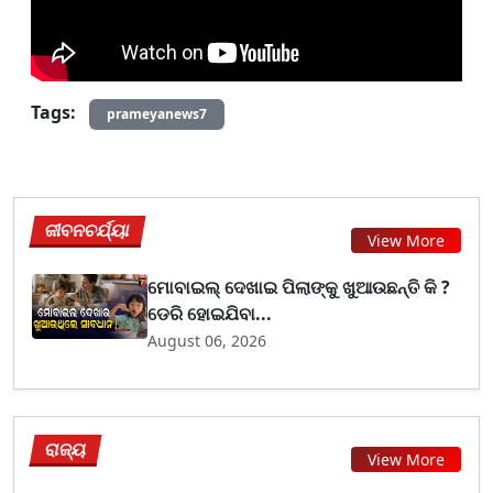
Tags:
prameyanews7
ଜୀବନଚର୍ଯ୍ୟା
View More
ମୋବାଇଲ୍ ଦେଖାଇ ପିଲାଙ୍କୁ ଖୁଆଉଛନ୍ତି କି ?
ଡେରି ହୋଇଯିବା...
August 06, 2026
ରାଜ୍ୟ
View More