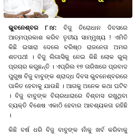
ଭୁବନେଶ୍ବର ୮।୪:
ବିଜୁ ତିରୋଧାନ ଦିବସରେ
ଆତ୍ମପ୍ରକାଶ କରିବ ତୃତୀୟ ସାମ୍ମୁଖ୍ୟ ! ଏମିତି
କିଛି ଇସାରା ଦେଲେ ବରିଷ୍ଠ ରାଜନେତା ଅମର
ଶତପଥୀ । ବିଜୁ ଲିଗାସିକୁ ନେଇ କିଛି ଲୋକ ଭୁଲ୍
ପ୍ରଚାର କରୁଛନ୍ତି । ଏପ୍ରିଲ ୧୭ ତାରିଖରେ ପ୍ରବାଦ
ପୁରୁଷ ବିଜୁ ବାବୁଙ୍କ ଶ୍ରାଦ୍ଧ ଦିବସ ଭୁବନେଶ୍ବରରେ
ପାଳିତ ହେବାକୁ ଯାଉଛି । ଆଗକୁ ଅନେକ କଥା ଘଟିବ
। ବିଜୁ ବାବୁଙ୍କ ବିଚାରଧାରାରେ ବିଶ୍ବାସ ରଖୁଥିବା
ବ୍ୟକ୍ତି ବିଶେଷ ଏକାଠି ହେବାର ଆବଶ୍ୟକତା ରହିଛି
।
କିଛି ବର୍ଷ ଧରି ବିଜୁ ବାବୁଙ୍କ ନାଁକୁ ଖର୍ବ କରିବାକୁ