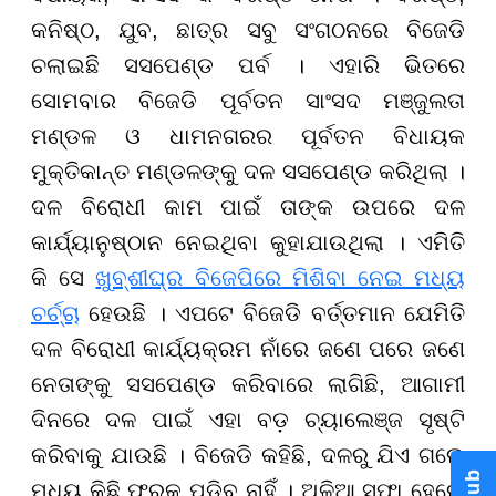
କନିଷ୍ଠ, ଯୁବ, ଛାତ୍ର ସବୁ ସଂଗଠନରେ ବିଜେଡି
ଚଲାଇଛି ସସପେଣ୍ଡ ପର୍ବ । ଏହାରି ଭିତରେ
ସୋମବାର ବିଜେଡି ପୂର୍ବତନ ସାଂସଦ ମଞ୍ଜୁଲତା
ମଣ୍ଡଳ ଓ ଧାମନଗରର ପୂର୍ବତନ ବିଧାୟକ
ମୁକ୍ତିକାନ୍ତ ମଣ୍ଡଳଙ୍କୁ ଦଳ ସସପେଣ୍ଡ କରିଥିଲା ।
ଦଳ ବିରୋଧୀ କାମ ପାଇଁ ତାଙ୍କ ଉପରେ ଦଳ
କାର୍ଯ୍ୟାନୁଷ୍ଠାନ ନେଇଥିବା କୁହାଯାଉଥିଲା । ଏମିତି
କି ସେ
ଖୁବ୍‌ଶୀଘ୍ର ବିଜେପିରେ ମିଶିବା ନେଇ ମଧ୍ୟ
ଚର୍ଚ୍ଚା
ହେଉଛି । ଏପଟେ ବିଜେଡି ବର୍ତ୍ତମାନ ଯେମିତି
ଦଳ ବିରୋଧୀ କାର୍ଯ୍ୟକ୍ରମ ନାଁରେ ଜଣେ ପରେ ଜଣେ
ନେତାଙ୍କୁ ସସପେଣ୍ଡ କରିବାରେ ଲାଗିଛି, ଆଗାମୀ
ଦିନରେ ଦଳ ପାଇଁ ଏହା ବଡ଼ ଚ୍ୟାଲେଞ୍ଜ ସୃଷ୍ଟି
କରିବାକୁ ଯାଉଛି । ବିଜେଡି କହିଛି, ଦଳରୁ ଯିଏ ଗଲେ
ମଧ୍ୟ କିଛି ଫରକ ପଡିବ ନାହିଁ । ଅଳିଆ ସଫା ହେଲେ