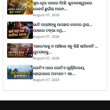
ସୁନା-ରୂପା ଦରରେ ନିଆଁ: ଭୁବନେଶ୍ୱରରେ
ରେକର୍ଡ ଛୁଇଁଲା ଅଳଙ...
August 07, 2026
ଭାବି ପତ୍ନୀଙ୍କୁ ଉପହାର ଦେବାର ଥିଲା...
ପାଖରେ ଟଙ୍କା ନଥି...
August 07, 2026
'ହୋଟେଲକୁ ନ ଆସିଲେ ସବୁ କିଛି ସାରିଦେବି'...
ଯୁବତୀଙ୍କୁ...
August 07, 2026
ଗୋଟିଏ ପରେ ଗୋଟିଏ ଘୂର୍ଣ୍ଣିବଳୟ,
ହୋଇପାରେ ଅବପାତ ! ଏହ...
August 07, 2026