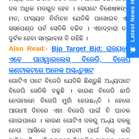
Latest News Hub
ଦଳ ଅଧିକ ମଜଭୁତ ହେବ । ସେପଟେ ବିଶେଷଜ୍ଞଙ୍କ
ମତ, ପଂଚାୟତ ନିର୍ବାଚନ ଯେତିକି ପାଖେଇବ ଏହି
ସସପେଣ୍ଡ ପର୍ବ ସେତିକି ବଢିବ । ଏହାଦ୍ବାରା ଦଳ
ଦୁର୍ବଳ ହେବା ସମ୍ଭାବନା ବି ରହିଛି ।
Also Read:-
Bjp Target Bjd: ରାଜ୍ୟରେ
ଏବେ ପାଓ୍ୱାରଲେସ୍ ବିଜେଡି, ବିଜେପି
କଣ୍ଟାକ୍ଟରେ ଅନେକ ଅସନ୍ତୁଷ୍ଟ
ଗୋଟିଏ ପଟେ ବିଜେଡି ଯେତିକି ଛିଣ୍ଡୁଛି ଅନ୍ୟପଟେ
ବିଜେପି ସେତିକି ବଢୁଛି । କାରଣ ବିଜେଡି ଛାଡି
ନେତାମାନେ ବିଜେପି ମୁହାଁ ହେଉଛନ୍ତି । ହେଲେ
ଆଗାମୀ ଦିନରେ ଏହା ବିଜେପି ପାଇଁ ବି ଘାତକ
ହୋଇପାରେ । କାରଣ ଗୋଟିଏ ଦଳରୁ ଅନ୍ୟ ଦଳକୁ
ନେତା ଆସିଲେ ପଦ ପଦବୀ ପାଇଁ ଡିଲ୍ କରି