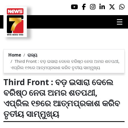
☰
Home
ରାଜ୍ୟ
Third Front : ବଡ଼ ଇସାରା ଦେଲେ ବରିଷ୍ଠ ନେତା ଅମର ଶତପଥୀ,
ଏପ୍ରିଲ ୧୭ରେ ଆତ୍ମପ୍ରକାଶ କରିବ ତୃତୀୟ ସାମ୍ମୁଖ୍ୟ
Third Front : ବଡ଼ ଇସାରା ଦେଲେ
ବରିଷ୍ଠ ନେତା ଅମର ଶତପଥୀ,
ଏପ୍ରିଲ ୧୭ରେ ଆତ୍ମପ୍ରକାଶ କରିବ
ତୃତୀୟ ସାମ୍ମୁଖ୍ୟ