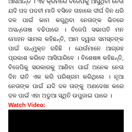
ଆସିଥାନ୍ତି । ଏହି କ୍ରମରେ ବିଜେପିକୁ ଆସୁଥିବା ନେତା
ଯଦି ପଦ ପଦବୀ ମାଡି ବସିବେ ତାହାଲେ ଦୀର୍ଘ ଦିନ ଧରି
ଦଳ ପାଇଁ କାମ କରୁଥିବା ନେତାଙ୍କ ଭିତରେ
ଅସନ୍ତୋଷ ବଢିପାରେ । ବିଜେପି ସଭାପତି ମନ
ମୋହନ ସାମଲ କହିଛନ୍ତି, ଆମ ଦ୍ୱାର ସମସ୍ତଙ୍କ
ପାଇଁ ଉନ୍ମୁକ୍ତ ରହିଛି । ଯେଉଁମାନେ ଆଗ୍ରହ
ପ୍ରକାଶ କରିବେ ଆସିପାରିବେ । ବିଶେଷଜ୍ଞ କହିଛନ୍ତି,
ବିଜେପିକୁ ସରକାରକୁ ଆଣିବା ପାଇଁ ଅନେକ ନେତା
ଦିନ ରାତି ଏକ କରି ପରିଶ୍ରମ କରିଥିଲେ । ନୂଆ
ନେତାଙ୍କ ପାଇଁ ଯଦି ଦଳ ତାଙ୍କୁ ଅଣଦେଖା କରେ
ଦଳ ପାଇଁ ଏହା ଅଡୁଆ ସ୍ଥିତି ଉପୁଜାଇ ପାରେ ।
Watch Video: