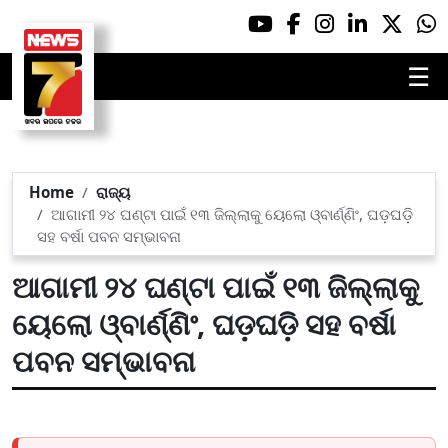
☰
Home
ରାଜ୍ୟ
ଆଗାମୀ ୨୪ ଘଣ୍ଟା ପାଇଁ ୧୩ ଜିଲ୍ଲାକୁ ୟେଲୋ ଓ୍ବାର୍ଣ୍ଣିଂ, ଘଡ଼ଘଡ଼ି
ସହ ବର୍ଷା ପବନ ସମ୍ଭାବନା
ଆଗାମୀ ୨୪ ଘଣ୍ଟା ପାଇଁ ୧୩ ଜିଲ୍ଲାକୁ
ୟେଲୋ ଓ୍ବାର୍ଣ୍ଣିଂ, ଘଡ଼ଘଡ଼ି ସହ ବର୍ଷା
ପବନ ସମ୍ଭାବନା