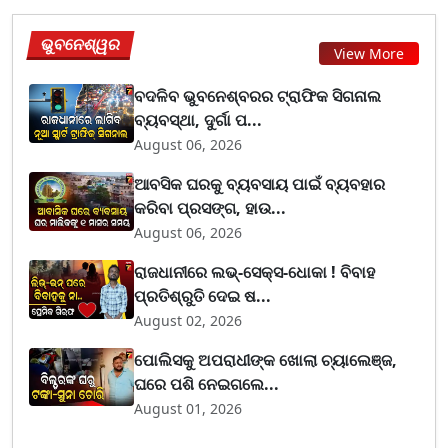
ଭୁବନେଶ୍ୱର
View More
ବଦଳିବ ଭୁବନେଶ୍ବରର ଟ୍ରାଫିକ ସିଗନାଲ
ବ୍ୟବସ୍ଥା, ଦୁର୍ଗା ପ...
August 06, 2026
ଆବସିକ ଘରକୁ ବ୍ୟବସାୟ ପାଇଁ ବ୍ୟବହାର
କରିବା ପ୍ରସଙ୍ଗ, ହାଉ...
August 06, 2026
ରାଜଧାନୀରେ ଲଭ୍-ସେକ୍ସ-ଧୋକା ! ବିବାହ
ପ୍ରତିଶ୍ରୁତି ଦେଇ ଷ...
August 02, 2026
ପୋଲିସକୁ ଅପରାଧୀଙ୍କ ଖୋଲା ଚ୍ୟାଲେଞ୍ଜ,
ଘରେ ପଶି ନେଇଗଲେ...
August 01, 2026