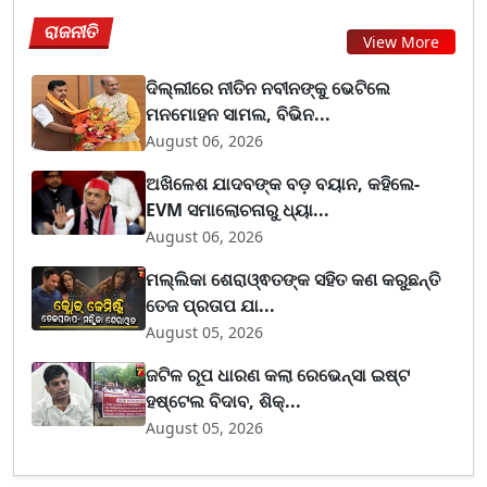
ରାଜନୀତି
View More
ଦିଲ୍ଲୀରେ ନୀତିନ ନବୀନଙ୍କୁ ଭେଟିଲେ
ମନମୋହନ ସାମଲ, ବିଭିନ...
August 06, 2026
ଅଖିଳେଶ ଯାଦବଙ୍କ ବଡ଼ ବୟାନ, କହିଲେ-
EVM ସମାଲୋଚନାରୁ ଧ୍ୟା...
August 06, 2026
ମଲ୍ଲିକା ଶେରାଓ୍ଵତଙ୍କ ସହିତ କଣ କରୁଛନ୍ତି
ତେଜ ପ୍ରତାପ ଯା...
August 05, 2026
ଜଟିଳ ରୂପ ଧାରଣ କଲା ରେଭେନ୍ସା ଇଷ୍ଟ
ହଷ୍ଟେଲ ବିଦାବ, ଶିକ୍...
August 05, 2026