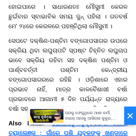
ହୋଇପାରେ । ସାଧାରଣତଃ ମୌସୁମୀ କେରଳ
ଛୁଇଁବାର ସ୍ବାଭାବିକ ସମୟ ଜୁନ୍ ପହିଲା । ଗତବର୍ଷ
ମେ' ୨୪ରେ କେରଳରେ ପହଞ୍ଚିଥିଲା ମୌସୁମୀ ।
ସେପଟେ ଦକ୍ଷିଣ-ପଶ୍ଚିମ ବଙ୍ଗୋପସାଗର ଉପରେ
ସକ୍ରିୟ ଥିବା ଲଘୁଚାପଟି ସ୍ପଷ୍ଟ ଚିହ୍ନିତ ଲଘୁଚାପ
ଭାବେ ସକ୍ରିୟ ରହିବା ସହ ଦକ୍ଷିଣ ପଶ୍ଚିମ ଓ
ପାର୍ଶ୍ବବର୍ତ୍ତୀ ପଶ୍ଚିମ କେନ୍ଦ୍ରୀୟ
ବଙ୍ଗୋପସାଗରରେ ରହିଛି । ଓଡ଼ିଶାରେ ଏହାର
ପ୍ରଭାବ ନାହିଁ, ମାତ୍ର କାଳବୈଶାଖୀ ବର୍ଷା
ପ୍ରଭାବରେ ଆଗାମୀ ୫ ଦିନ ପର୍ଯ୍ୟନ୍ତ ରାଜ୍ୟରେ
ବର୍ଷା ସହ ଝଡ଼ ପବନ ଓ ବଜ୍ରପାତ ଜାରି ରହିବ ।
×
ଘରକୁ ଫେରୁଥିଲେ ଆଶା କର୍ମୀ,
ବାଇକ୍ ଆଗକୁ ଆସିଗଲା କୁକୁର,
Also Read:-
ପୋଲିସକୁ ଦୁର୍ବୃତ୍ତଙ୍କ ଖୋଲା
ତା'ପରେ...
ଚ୍ୟାଲେଞ୍ଜ ; ଗାଁରେ ପଶି ଯୁବକଙ୍କୁ ଖଣ୍ଡାରେ