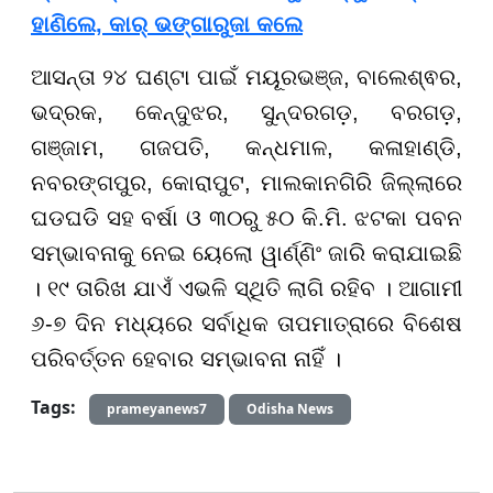
ହାଣିଲେ, କାର୍ ଭଙ୍ଗାରୁଜା କଲେ
ଆସନ୍ତା ୨୪ ଘଣ୍ଟା ପାଇଁ ମୟୂରଭଞ୍ଜ, ବାଲେଶ୍ଵର,
ଭଦ୍ରକ, କେନ୍ଦୁଝର, ସୁନ୍ଦରଗଡ଼, ବରଗଡ଼,
ଗଞ୍ଜାମ, ଗଜପତି, କନ୍ଧମାଳ, କଳାହାଣ୍ଡି,
ନବରଙ୍ଗପୁର, କୋରାପୁଟ, ମାଲକାନଗିରି ଜିଲ୍ଲାରେ
ଘଡଘଡି ସହ ବର୍ଷା ଓ ୩୦ରୁ ୫୦ କି.ମି. ଝଟକା ପବନ
ସମ୍ଭାବନାକୁ ନେଇ ୟେଲୋ ୱାର୍ଣ୍ଣିଂ ଜାରି କରାଯାଇଛି
। ୧୯ ତାରିଖ ଯାଏଁ ଏଭଳି ସ୍ଥିତି ଲାଗି ରହିବ । ଆଗାମୀ
୬-୭ ଦିନ ମଧ୍ୟରେ ସର୍ବାଧିକ ତାପମାତ୍ରାରେ ବିଶେଷ
ପରିବର୍ତ୍ତନ ହେବାର ସମ୍ଭାବନା ନାହିଁ ।
Tags:
prameyanews7
Odisha News