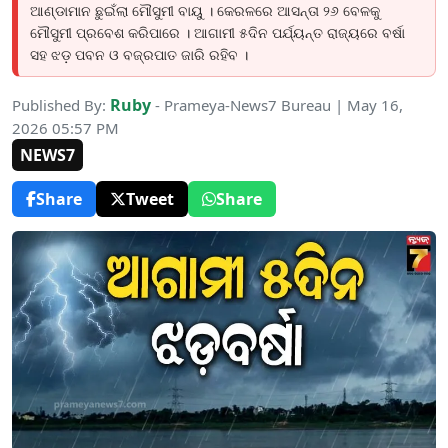
ଆଣ୍ଡାମାନ ଛୁଇଁଲା ମୌସୁମୀ ବାୟୁ । କେରଳରେ ଆସନ୍ତା ୨୬ ବେଳକୁ
ମୌସୁମୀ ପ୍ରବେଶ କରିପାରେ । ଆଗାମୀ ୫ଦିନ ପର୍ଯ୍ୟନ୍ତ ରାଜ୍ୟରେ ବର୍ଷା
ସହ ଝଡ଼ ପବନ ଓ ବଜ୍ରପାତ ଜାରି ରହିବ ।
Ruby
Published By:
- Prameya-News7 Bureau | May 16,
2026 05:57 PM
NEWS7
Share
Tweet
Share