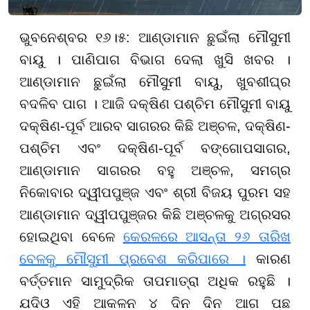
ଭୁବନେଶ୍ବର ୧୬।୫: ଆଣ୍ଡାମାନ ଛୁଇଁଲା ମୌସୁମୀ
ବାୟୁ । ପାଣିପାଗ ବିଭାଗ ଦେଲା ଖୁସି ଖବର ।
ଆଣ୍ଡାମାନ ଛୁଇଁଲା ମୌସୁମୀ ବାୟୁ, ଖୁବଶୀଘ୍ର
ବଦଳିବ ପାଗ । ଆଜି ଦକ୍ଷିଣ ପଶ୍ଚିମ ମୌସୁମୀ ବାୟୁ
ଦକ୍ଷିଣ-ପୂର୍ବ ଆରବ ସାଗରର କିଛି ଅଞ୍ଚଳ, ଦକ୍ଷିଣ-
ପଶ୍ଚିମ ଏବଂ ଦକ୍ଷିଣ-ପୂର୍ବ ବଙ୍ଗୋପସାଗର,
ଆଣ୍ଡାମାନ ସାଗରର ବହୁ ଅଞ୍ଚଳ, ସମଗ୍ର
ନିକୋବାର ଦ୍ୱୀପପୁଞ୍ଜ ଏବଂ ଶ୍ରୀ ବିଜୟ ପୁରମ ସହ
ଆଣ୍ଡାମାନ ଦ୍ୱୀପପୁଞ୍ଜର କିଛି ଅଞ୍ଚଳକୁ ଅଗ୍ରସର
ହୋଇଥିବା ବେଳେ
କେରଳରେ ଆସନ୍ତା ୨୬ ତାରିଖ
ବେଳକୁ ମୌସୁମୀ ପ୍ରବେଶ କରିପାରେ ।
କାରଣ
ବର୍ତ୍ତମାନ ସାମୁଦ୍ରିକ ତାପମାତ୍ରା ଅଧିକ ରହୁଛି ।
ଯଦିଓ ଏହି ଆକଳନ ୪ ଦିନ ଦିନ ଆଗ ପଛ