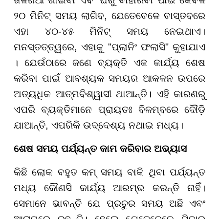
ଜଳଖିଆ ଖାଇବା ଏବଂ ଘରୁ ବାହାରିବା ପାଇଁ କେବଳ
୨୦ ମିନିଟ୍ ସମୟ ଲାଗିବ, ଯେତେବେଳେ ବାସ୍ତବରେ
ଏହା ୪୦-୪୫ ମିନିଟ୍ ସମୟ ନେଇଥାଏ।
ମନସ୍ତତ୍ତ୍ୱରେ, ଏହାକୁ "ପ୍ଲାନିଂ ଫଲାସି" କୁହାଯାଏ
। ଯେଉଁଠାରେ ଜଣେ ବ୍ୟକ୍ତି ଏକ କାର୍ଯ୍ୟ ଶେଷ
କରିବା ପାଇଁ ଆବଶ୍ୟକ ସମୟର ଆକଳନ ଉପରେ
ଅତ୍ୟଧିକ ଆତ୍ମବିଶ୍ୱାସୀ ଥାଆନ୍ତି। ଏହି କାରଣରୁ
ଏପରି ବ୍ୟକ୍ତିମାନେ ପ୍ରାୟତଃ ବିଳମ୍ବରେ ଦୌଡ଼ି
ଯାଆନ୍ତି, ଏପରିକି ଉଦ୍ଦେଶ୍ୟ ନଥାଇ ମଧ୍ୟ।
ଶେଷ ସମୟ ପର୍ଯ୍ୟନ୍ତ କାମ କରିବାର ଅଭ୍ୟାସ
କିଛି ଲୋକ ବହୁତ କମ୍ ସମୟ ବାକି ଥିବା ପର୍ଯ୍ୟନ୍ତ
ମଧ୍ୟ କୌଣସି କାର୍ଯ୍ୟ ଆରମ୍ଭ କରନ୍ତି ନାହିଁ।
ସେମାନେ ଭାବନ୍ତି ଯେ ପ୍ରଚୁର ସମୟ ଅଛି ଏବଂ