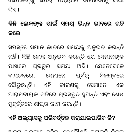
ସେମାନଙ୍କୁ ସମୟ ମଧ୍ୟରେ ବାହାରିବାରୁ ବାଧା
ଦିଏ।
କିଛି ଲୋକଙ୍କ ପାଇଁ ସମୟ ଭିନ୍ନ ଭାବରେ ଗତି
କରେ
ସମସ୍ତେ ସମାନ ଭାବରେ ସମୟକୁ ଅନୁଭବ କରନ୍ତି
ନାହିଁ। କିଛି ଲୋକ ଅନୁଭବ କରନ୍ତି ଯେ ସେମାନଙ୍କ
ପାଖରେ ପ୍ରଚୁର ସମୟ ଅଛି। ଯେତେବେଳେ
ବାସ୍ତବରେ, ସେମାନେ ପୂର୍ବରୁ ବିଳମ୍ବରେ
ଦୌଡୁଛନ୍ତି। ଏହି କାରଣରୁ ସେମାନେ ଏକ
ଆରାମଦାୟକ ଗତିରେ ପ୍ରସ୍ତୁତ ହୁଅନ୍ତି ଏବଂ ଶେଷ
ମୁହୂର୍ତ୍ତରେ ଶୀଘ୍ର କାମ କରନ୍ତି।
ଏହି ଅଭ୍ୟାସକୁ ପରିବର୍ତ୍ତନ କରାଯାଇପାରିବ କି?