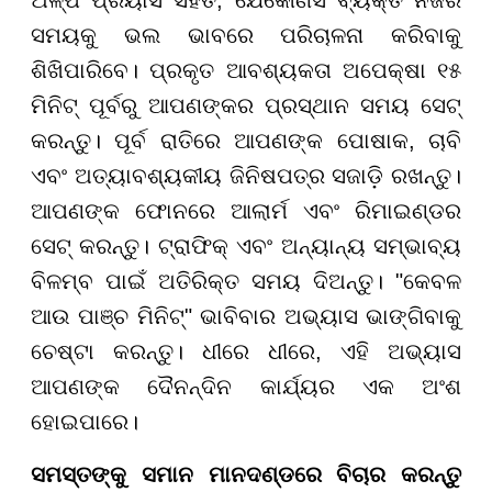
ଅଳ୍ପ ପ୍ରୟାସ ସହିତ, ଯେକୌଣସି ବ୍ୟକ୍ତି ନିଜର
ସମୟକୁ ଭଲ ଭାବରେ ପରିଚାଳନା କରିବାକୁ
ଶିଖିପାରିବେ। ପ୍ରକୃତ ଆବଶ୍ୟକତା ଅପେକ୍ଷା ୧୫
ମିନିଟ୍ ପୂର୍ବରୁ ଆପଣଙ୍କର ପ୍ରସ୍ଥାନ ସମୟ ସେଟ୍
କରନ୍ତୁ। ପୂର୍ବ ରାତିରେ ଆପଣଙ୍କ ପୋଷାକ, ଚାବି
ଏବଂ ଅତ୍ୟାବଶ୍ୟକୀୟ ଜିନିଷପତ୍ର ସଜାଡ଼ି ରଖନ୍ତୁ।
ଆପଣଙ୍କ ଫୋନରେ ଆଲାର୍ମ ଏବଂ ରିମାଇଣ୍ଡର
ସେଟ୍ କରନ୍ତୁ। ଟ୍ରାଫିକ୍ ଏବଂ ଅନ୍ୟାନ୍ୟ ସମ୍ଭାବ୍ୟ
ବିଳମ୍ବ ପାଇଁ ଅତିରିକ୍ତ ସମୟ ଦିଅନ୍ତୁ। "କେବଳ
ଆଉ ପାଞ୍ଚ ମିନିଟ୍" ଭାବିବାର ଅଭ୍ୟାସ ଭାଙ୍ଗିବାକୁ
ଚେଷ୍ଟା କରନ୍ତୁ। ଧୀରେ ଧୀରେ, ଏହି ଅଭ୍ୟାସ
ଆପଣଙ୍କ ଦୈନନ୍ଦିନ କାର୍ଯ୍ୟର ଏକ ଅଂଶ
ହୋଇପାରେ।
ସମସ୍ତଙ୍କୁ ସମାନ ମାନଦଣ୍ଡରେ ବିଚାର କରନ୍ତୁ