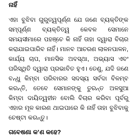
ନାହିଁ
ଏହା ବୁଝିବା ଗୁରୁତ୍ୱପୂର୍ଣ୍ଣ ଯେ ଜଣେ ବ୍ୟକ୍ତିଙ୍କ
ସମ୍ପୂର୍ଣ୍ଣ ବ୍ୟକ୍ତିତ୍ୱ କେବଳ ସେମାନେ
ସମୟସୀମାରେ ପହଞ୍ଚେ କି ନାହିଁ ତାହା ଦ୍ୱାରା ବିଚାର
କରାଯାଇପାରିବ ନାହିଁ। ମାନବ ଆଚରଣ ଲାଳନପାଳନ,
କାର୍ଯ୍ୟ ଚାପ, ମାନସିକ ଅବସ୍ଥା, ଅଭ୍ୟାସ ଏବଂ
ପରିସ୍ଥିତି ଦ୍ୱାରା ପ୍ରଭାବିତ ହୁଏ। ତେଣୁ, ଯଦି ଜଣେ
ବନ୍ଧୁ କିମ୍ବା ପରିବାରର ସଦସ୍ୟ ସର୍ବଦା ବିଳମ୍ବ
କରନ୍ତି, ତେବେ ସେମାନଙ୍କୁ ତୁରନ୍ତ ଅଳସୁଆ
କିମ୍ବା ଦାୟିତ୍ୱହୀନ ବୋଲି ବିଚାର କରିବା ପୂର୍ବରୁ
ଏହାର ମୂଳ କାରଣ ଥାଇପାରେ କି ନାହିଁ ତାହା ବୁଝିବାକୁ
ଚେଷ୍ଟା କରନ୍ତୁ।
ଗବେଷଣା କ’ଣ କହେ?