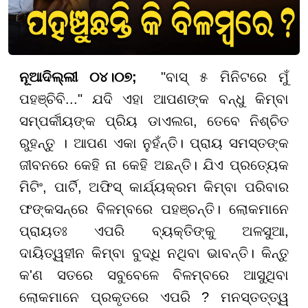
ନୂଆଦିଲ୍ଲୀ ୦୪।୦୭;
"ବାସ୍ ୫ ମିନିଟରେ ମୁଁ
ପହଞ୍ଚିବି..." ଯଦି ଏହା ଆପଣଙ୍କ ବନ୍ଧୁ କିମ୍ବା
ସମ୍ପର୍କୀୟଙ୍କ ପ୍ରିୟ ଡାଏଲଗ, ତେବେ ନିଶ୍ଚିତ
ରୁହନ୍ତୁ । ଆପଣ ଏକା ନୁହଁନ୍ତି। ପ୍ରାୟ ସମସ୍ତଙ୍କ
ଜୀବନରେ କେହି ନା କେହି ଅଛନ୍ତି। ଯିଏ ପ୍ରତ୍ୟେକ
ମିଟିଂ, ପାର୍ଟି, ଅଫିସ୍ କାର୍ଯ୍ୟକ୍ରମ କିମ୍ବା ପରିବାର
ଫଙ୍କସନ୍ରେ ବିଳମ୍ବରେ ପହଞ୍ଚନ୍ତି। ଲୋକମାନେ
ପ୍ରାୟତଃ ଏପରି ବ୍ୟକ୍ତିଙ୍କୁ ଅଳସୁଆ,
ଦାୟିତ୍ୱହୀନ କିମ୍ବା ବୁଦ୍ଧି ନଥିବା ଭାବନ୍ତି। କିନ୍ତୁ
କ'ଣ ସତରେ ସବୁବେଳେ ବିଳମ୍ବରେ ଆସୁଥିବା
ଲୋକମାନେ ପ୍ରକୃତରେ ଏପରି ? ମନସ୍ତତ୍ତ୍ୱ