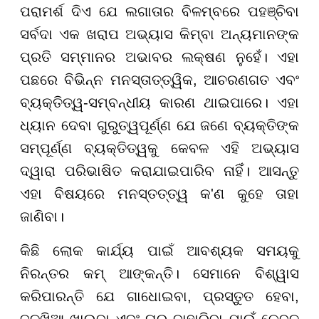
ପରାମର୍ଶ ଦିଏ ଯେ ଲଗାତାର ବିଳମ୍ବରେ ପହଞ୍ଚିବା
ସର୍ବଦା ଏକ ଖରାପ ଅଭ୍ୟାସ କିମ୍ବା ଅନ୍ୟମାନଙ୍କ
ପ୍ରତି ସମ୍ମାନର ଅଭାବର ଲକ୍ଷଣ ନୁହେଁ। ଏହା
ପଛରେ ବିଭିନ୍ନ ମନସ୍ତାତ୍ତ୍ୱିକ, ଆଚରଣଗତ ଏବଂ
ବ୍ୟକ୍ତିତ୍ୱ-ସମ୍ବନ୍ଧୀୟ କାରଣ ଥାଇପାରେ। ଏହା
ଧ୍ୟାନ ଦେବା ଗୁରୁତ୍ୱପୂର୍ଣ୍ଣ ଯେ ଜଣେ ବ୍ୟକ୍ତିଙ୍କ
ସମ୍ପୂର୍ଣ୍ଣ ବ୍ୟକ୍ତିତ୍ୱକୁ କେବଳ ଏହି ଅଭ୍ୟାସ
ଦ୍ୱାରା ପରିଭାଷିତ କରାଯାଇପାରିବ ନାହିଁ। ଆସନ୍ତୁ
ଏହା ବିଷୟରେ ମନସ୍ତତ୍ତ୍ୱ କ'ଣ କୁହେ ତାହା
ଜାଣିବା।
କିଛି ଲୋକ କାର୍ଯ୍ୟ ପାଇଁ ଆବଶ୍ୟକ ସମୟକୁ
ନିରନ୍ତର କମ୍ ଆଙ୍କନ୍ତି। ସେମାନେ ବିଶ୍ୱାସ
କରିପାରନ୍ତି ଯେ ଗାଧୋଇବା, ପ୍ରସ୍ତୁତ ହେବା,