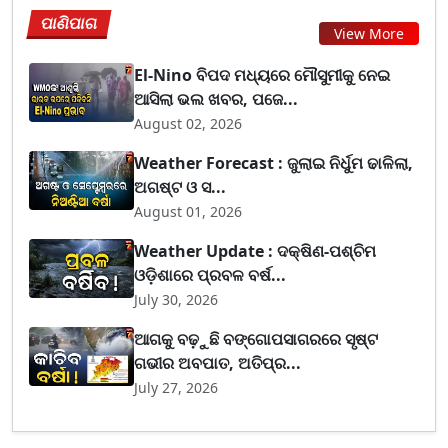
ପାଣିପାଗ
View More
El-Nino ବିପଦ ମଧ୍ୟରେ ମୌସୁମୀକୁ ନେଇ
ଆସିଲା ଭଲ ଖବର, ପଜେ...
August 02, 2026
Weather Forecast : ଜୁଲାଇ ନିର୍ଧୁମ ଢାଳିଲା,
ଅଗଷ୍ଟ ଓ ସ...
August 01, 2026
Weather Update : ଦକ୍ଷିଣ-ପଶ୍ଚିମ
ଓଡ଼ିଶାରେ ପ୍ରବଳ ବର୍ଷ...
July 30, 2026
ଆଗକୁ ବଢ଼ୁଛି ବଙ୍ଗୋପସାଗରରେ ସୃଷ୍ଟ
ଗଭୀର ଅବପାତ, ଅତିପ୍ର...
July 27, 2026