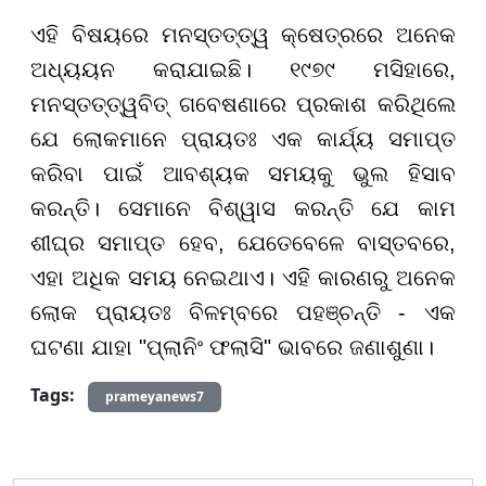
ଏହି ବିଷୟରେ ମନସ୍ତତ୍ତ୍ୱ କ୍ଷେତ୍ରରେ ଅନେକ
ଅଧ୍ୟୟନ କରାଯାଇଛି। ୧୯୭୯ ମସିହାରେ,
ମନସ୍ତତ୍ତ୍ୱବିତ୍ ଗବେଷଣାରେ ପ୍ରକାଶ କରିଥିଲେ
ଯେ ଲୋକମାନେ ପ୍ରାୟତଃ ଏକ କାର୍ଯ୍ୟ ସମାପ୍ତ
କରିବା ପାଇଁ ଆବଶ୍ୟକ ସମୟକୁ ଭୁଲ ହିସାବ
କରନ୍ତି। ସେମାନେ ବିଶ୍ୱାସ କରନ୍ତି ଯେ କାମ
ଶୀଘ୍ର ସମାପ୍ତ ହେବ, ଯେତେବେଳେ ବାସ୍ତବରେ,
ଏହା ଅଧିକ ସମୟ ନେଇଥାଏ। ଏହି କାରଣରୁ ଅନେକ
ଲୋକ ପ୍ରାୟତଃ ବିଳମ୍ବରେ ପହଞ୍ଚନ୍ତି - ଏକ
ଘଟଣା ଯାହା "ପ୍ଲାନିଂ ଫଲାସି" ଭାବରେ ଜଣାଶୁଣା।
Tags:
prameyanews7