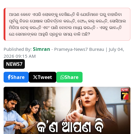
ଆପଣ କେବେ ଏପରି ଲୋକଙ୍କୁ ଦେଖିଛନ୍ତି କି ଯେଉଁମାନେ ଘରୁ ବାହାରିବା
ପୂର୍ବରୁ ନିଜର ପୋଷାକ ପରିବର୍ତ୍ତନ କରନ୍ତି, ଫୋନ୍ କଲ୍ କରନ୍ତି, ସୋସିଆଲ
ମିଡିଆ ଚେକ୍ କରନ୍ତି ଏବଂ ପାଣି ବୋତଲ ମଧ୍ୟ ଭରନ୍ତି - ଏସବୁ ଭାବନ୍ତି
ଯେ ସେମାନଙ୍କର ଆହୁରି ପ୍ରଚୁର ସମୟ ବାକି ଅଛି?
Simran
Published By:
- Prameya-News7 Bureau | July 04,
2026 09:15 AM
NEWS7
Share
Tweet
Share