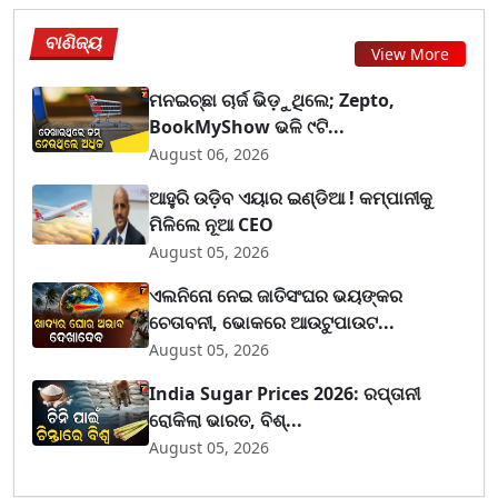
ବାଣିଜ୍ୟ
View More
ମନଇଚ୍ଛା ଚାର୍ଜ ଭିଡ଼ୁଥିଲେ; Zepto,
BookMyShow ଭଳି ୯ଟି...
August 06, 2026
ଆହୁରି ଉଡ଼ିବ ଏୟାର ଇଣ୍ଡିଆ ! କମ୍ପାନୀକୁ
ମିଳିଲେ ନୂଆ CEO
August 05, 2026
ଏଲନିନୋ ନେଇ ଜାତିସଂଘର ଭୟଙ୍କର
ଚେତାବନୀ, ଭୋକରେ ଆଉଟୁପାଉଟ...
August 05, 2026
India Sugar Prices 2026: ରପ୍ତାନୀ
ରୋକିଲା ଭାରତ, ବିଶ୍...
August 05, 2026