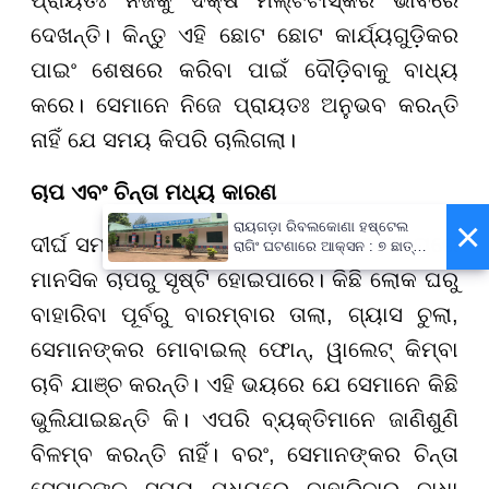
ପ୍ରାୟତଃ ନିଜକୁ ଦକ୍ଷ ମଲ୍ଟିଟାସ୍କର ଭାବରେ
ଦେଖନ୍ତି। କିନ୍ତୁ ଏହି ଛୋଟ ଛୋଟ କାର୍ଯ୍ୟଗୁଡ଼ିକର
ପାଇଂ ଶେଷରେ କରିବା ପାଇଁ ଦୌଡ଼ିବାକୁ ବାଧ୍ୟ
କରେ। ସେମାନେ ନିଜେ ପ୍ରାୟତଃ ଅନୁଭବ କରନ୍ତି
ନାହିଁ ଯେ ସମୟ କିପରି ଚାଲିଗଲା।
ଚାପ ଏବଂ ଚିନ୍ତା ମଧ୍ୟ କାରଣ
×
ରାୟଗଡ଼ା ରିବଲକୋଣା ହଷ୍ଟେଲ
ଦୀର୍ଘ ସମୟ ପାଇଁ ବିଳମ୍ବ ହେବା କେତେକ ସମୟରେ
ରାଗିଂ ଘଟଣାରେ ଆକ୍ସନ : ୭ ଛାତ୍ର
ବହିଷ୍କୃତ, ପ୍ରଧାନଶିକ୍ଷକଙ୍କୁ
ମାନସିକ ଚାପରୁ ସୃଷ୍ଟି ହୋଇପାରେ। କିଛି ଲୋକ ଘରୁ
ନୋଟିସ୍
ବାହାରିବା ପୂର୍ବରୁ ବାରମ୍ବାର ତାଲା, ଗ୍ୟାସ ଚୁଲା,
ସେମାନଙ୍କର ମୋବାଇଲ୍ ଫୋନ୍, ୱାଲେଟ୍ କିମ୍ବା
ଚାବି ଯାଞ୍ଚ କରନ୍ତି। ଏହି ଭୟରେ ଯେ ସେମାନେ କିଛି
ଭୁଲିଯାଇଛନ୍ତି କି। ଏପରି ବ୍ୟକ୍ତିମାନେ ଜାଣିଶୁଣି
ବିଳମ୍ବ କରନ୍ତି ନାହିଁ। ବରଂ, ସେମାନଙ୍କର ଚିନ୍ତା