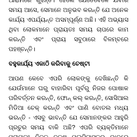
ଆରାମରେ ରୁହନ୍ତି। ହେଲେ ଯେତେବେଳେ ଯିବାର
ସମୟ ଆସେ, ସେମାନେ ଅନୁଭବ କରନ୍ତି ଯେ ଅନେକ
କାର୍ଯ୍ୟ ଏପର୍ଯ୍ୟନ୍ତ ଅସମ୍ପୂର୍ଣ୍ଣ ଅଛି। ଏହି ଅଭ୍ୟାସ
ଥିବା ଲୋକମାନେ ପ୍ରାୟତଃ ସମୟ ଚାପରେ କାମ
କରନ୍ତି ଏବଂ ପ୍ରାୟ ସବୁଠାରେ ବିଳମ୍ବରେ
ପହଞ୍ଚନ୍ତି।
ବହୁକାର୍ଯ୍ୟ ଏକାଠି କରିବାକୁ ଚେଷ୍ଟା
ଆପଣ କେବେ ଏପରି ଲୋକଙ୍କୁ ଦେଖିଛନ୍ତି କି
ଯେଉଁମାନେ ଘରୁ ବାହାରିବା ପୂର୍ବରୁ ନିଜର ପୋଷାକ
ପରିବର୍ତ୍ତନ କରନ୍ତି, ଫୋନ୍ କଲ୍ କରନ୍ତି, ସୋସିଆଲ
ମିଡିଆ ଚେକ୍ କରନ୍ତି ଏବଂ ପାଣି ବୋତଲ ମଧ୍ୟ
ଭରନ୍ତି - ଏସବୁ ଭାବନ୍ତି ଯେ ସେମାନଙ୍କର ଆହୁରି
ପ୍ରଚୁର ସମୟ ବାକି ଅଛି? ଏପରି ବ୍ୟକ୍ତିମାନେ