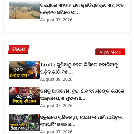
ବନ୍ୟାରେ ୩୫୬୭ ଘର କ୍ଷତିଗ୍ରସ୍ତ, ୩୭,୨୯୭
ହେକ୍ଟର ଜମିରେ ଫ...
August 07, 2026
ବିଦେଶ
View More
Tariff : ରୁଷିଆଠୁ ତେଲ କିଣିଲେ ଭୋଗିବାକୁ
ପଡ଼ିବ ଭାରି ଦଣ...
August 08, 2026
ଜଣକୁ ଆକ୍ରମଣ ବୁଝା ଯିବ ସମସ୍ତଙ୍କ ଉପରେ
ଆକ୍ରମଣ,୩ ମୁସଲମା...
August 07, 2026
ସ୍କୁଲରେ ଗୁଳିକାଣ୍ଡ, ରାଇଫଲ ଆଣି ଆଖିବୁଜା
ଫାୟାରିଂ କଲେ ଛ...
August 07, 2026