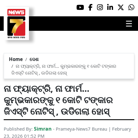
☰
Home
ଦେଶ
ନା ଫ୍ୟାକ୍ଟ୍ରି, ନା ଫାର୍ମ... କୁମ୍ଭକାରଙ୍କୁ ୧ କୋଟି ଟଙ୍କାର
ଜିଏସ୍‌ଟି ନୋଟିସ୍ , ଉଡିଗଲା ହୋସ୍
ନା ଫ୍ୟାକ୍ଟ୍ରି, ନା ଫାର୍ମ...
କୁମ୍ଭକାରଙ୍କୁ ୧ କୋଟି ଟଙ୍କାର
ଜିଏସ୍‌ଟି ନୋଟିସ୍ , ଉଡିଗଲା ହୋସ୍
Simran
Published By:
- Prameya-News7 Bureau | February
23, 2026 01:52 PM