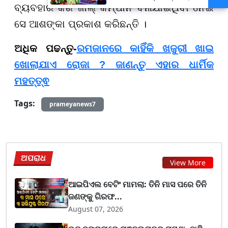
ବ୍ୟବହାର କରି ଜାଲ୍ କମ୍ପାନି ବନାଯାଇଥିବା ନେଇ
ହଜାରରୁ ଅଧିକ ନିଯୁକ୍ତି ସୁଯୋଗ
ସେ ଆଶଙ୍କା ପ୍ରକାଶ କରିଛନ୍ତି ।
ଅଧିକ ପଢନ୍ତୁ-
ରମଜାନରେ କାହିଁକି ଖଜୁରୀ ଖାଇ
ଖୋଲାଯାଏ ରୋଜା ? ଜାଣନ୍ତୁ ଏହାର ଧାର୍ମିକ
ମହତ୍ତ୍ଵ
Tags:
prameyanews7
ଅପରାଧ
View More
ଆଇପିଏଲ ବେଟିଂ ମାମଲା: ତିନି ମାସ ପରେ ତିନି
ଜଣଙ୍କୁ ଗିରଫ...
August 07, 2026