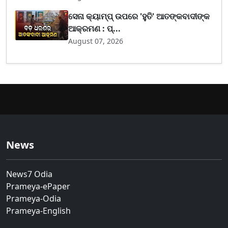
ସେନା କ୍ୟାମ୍ପ୍ ଉପରେ 'ହୁତି' ଆତଙ୍କବାଦୀଙ୍କ
ଆକ୍ରମଣ : ପ୍...
August 07, 2026
News
News7 Odia
Prameya-ePaper
Prameya-Odia
Prameya-English