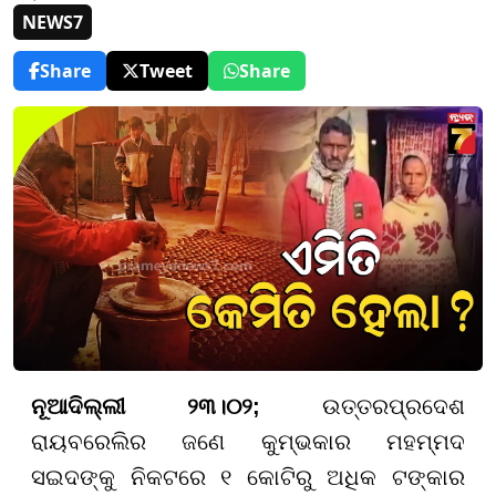
NEWS7
Share
Tweet
Share
ନୂଆଦିଲ୍ଲୀ ୨୩।୦୨;
ଉତ୍ତରପ୍ରଦେଶ
ରାୟବରେଲିର ଜଣେ କୁମ୍ଭକାର ମହମ୍ମଦ
ସଇଦଙ୍କୁ ନିକଟରେ ୧ କୋଟିରୁ ଅଧିକ ଟଙ୍କାର