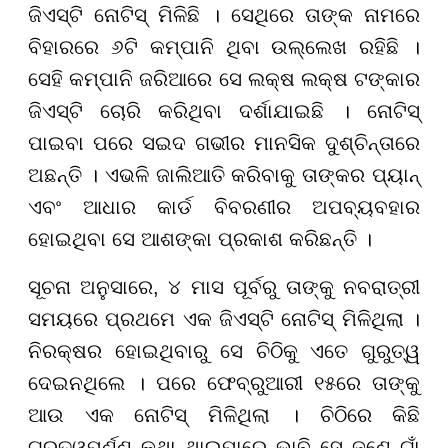
ଜିଏସ୍ଟି ନୋଟିସ୍ ମିଳିଛି । ସେଥିରେ ତାଙ୍କ ନାମରେ
ବିହାରରେ ୬ଟି କମ୍ପାନି ଥିବା ଉଲ୍ଲେଖ ରହିଛି ।
ସେହି କମ୍ପାନି ଜରିଆରେ ସେ ଲକ୍ଷ ଲକ୍ଷ ଟଙ୍କାର
ଜିଏସ୍ଟି ଚୋରି କରିଥିବା ଦର୍ଶାଯାଇଛି । ନୋଟିସ୍
ପାଇବା ପରେ ସଇଦ ଗଭୀର ମାନସିକ ଦୁଶ୍ଚିନ୍ତାରେ
ଅଛନ୍ତି । ଏଭଳି ଜାଲିଆତି କରିବାକୁ ତାଙ୍କର ପ୍ୟାନ୍
ଏବଂ ଆଧାର କାର୍ଡ ବିବରଣୀର ଅପବ୍ୟବହାର
ହୋଇଥିବା ସେ ଆଶଙ୍କା ପ୍ରକାଶ କରିଛନ୍ତି ।
ସୂଚନା ଅନୁସାରେ, ୪ ମାସ ପୂର୍ବରୁ ତାଙ୍କୁ ନବରାତ୍ରୀ
ସମୟରେ ପ୍ରଥମେ ଏକ ଜିଏସ୍ଟି ନୋଟିସ୍ ମିଳିଥିଲା ।
ନିରକ୍ଷର ହୋଇଥିବାରୁ ସେ ଚିଠିକୁ ଏତେ ଗୁରୁତ୍ୱ
ଦେଇନଥିଲେ । ପରେ ଫେବ୍ରୁଆରୀ ୧୫ରେ ତାଙ୍କୁ
ଆଉ ଏକ ନୋଟିସ୍ ମିଳିଥିଲା । ଚିଠିରେ କିଛି
ଗୁରୁତ୍ୱପୂର୍ଣ୍ଣ କଥା ଥାଇପାରେ ଭାବି ସେ ଜଣେ ଗାଁ