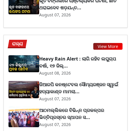
ଭୂତ ବଙ୍ଗଳାରେ ଚାଞ୍ଚଲ୍ୟକର ଘଟଣା, ଛାତି
ଥରାଇଦେବ ଷଡ଼ଯନ୍ତ...
August 07, 2026
ରାଜ୍ୟ
View More
Heavy Rain Alert : ଲାଗି ରହିବ ଲଘୁଚାପ
ବର୍ଷା, ୧୭ ଜିଲ୍...
August 08, 2026
ଜିଆରପି କନଷ୍ଟେବଲ ସୌମ୍ୟରଞ୍ଜନ ସ୍ୱାଇଁ
ହତ୍ୟାକାଣ୍ଡ ମାମଲା...
August 07, 2026
ଆଠମଲ୍ଲିକରେ ବିଭିନ୍ନ ପ୍ରକଳ୍ପର
ଭିତ୍ତିପ୍ରସ୍ତର ସ୍ଥାପନ ସ...
August 07, 2026