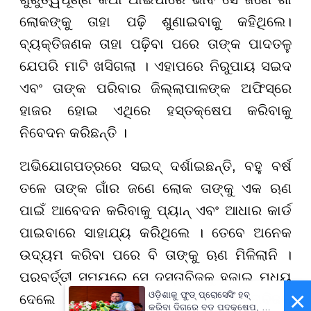
ଲୋକଙ୍କୁ ତାହା ପଢ଼ି ଶୁଣାଇବାକୁ କହିଥିଲେ।
ବ୍ୟକ୍ତିଜଣକ ତାହା ପଢ଼ିବା ପରେ ତାଙ୍କ ପାଦତଳୁ
ଯେପରି ମାଟି ଖସିଗଲା । ଏହାପରେ ନିରୁପାୟ ସଇଦ
ଏବଂ ତାଙ୍କ ପରିବାର ଜିଲ୍ଲାପାଳଙ୍କ ଅଫିସ୍ରେ
ହାଜର ହୋଇ ଏଥିରେ ହସ୍ତକ୍ଷେପ କରିବାକୁ
ନିବେଦନ କରିଛନ୍ତି ।
ଅଭିଯୋଗପତ୍ରରେ ସଇଦ୍ ଦର୍ଶାଇଛନ୍ତି, ବହୁ ବର୍ଷ
ତଳେ ତାଙ୍କ ଗାଁର ଜଣେ ଲୋକ ତାଙ୍କୁ ଏକ ଋଣ
ପାଇଁ ଆବେଦନ କରିବାକୁ ପ୍ୟାନ୍ ଏବଂ ଆଧାର କାର୍ଡ
ପାଇବାରେ ସାହାଯ୍ୟ କରିଥିଲେ । ତେବେ ଅନେକ
ଉଦ୍ୟମ କରିବା ପରେ ବି ତାଙ୍କୁ ଋଣ ମିଳିଲାନି ।
ପରବର୍ତ୍ତୀ ସମୟରେ ସେ ଦସ୍ତାବିଜକୁ ହଜାଇ ମଧ୍ୟ
×
ଓଡ଼ିଶାକୁ ଫୁଡ୍ ପ୍ରୋସେସିଂ ହବ୍
ଦେଲେ । ହଜିଯାଇଥିବା ତାଙ୍କର ସେହି ଦସ୍ତାବିଜକୁ
କରିବା ଦିଗରେ ବଡ଼ ପଦକ୍ଷେପ, ୪୨