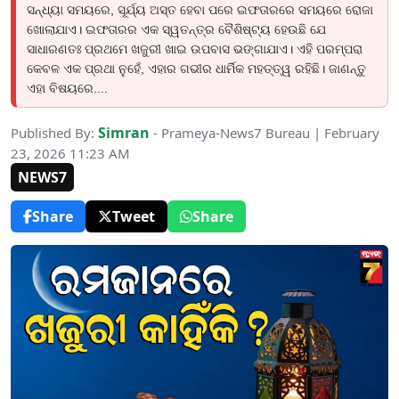
ସନ୍ଧ୍ୟା ସମୟରେ, ସୂର୍ଯ୍ୟ ଅସ୍ତ ହେବା ପରେ ଇଫତାରରେ ସମୟରେ ରୋଜା
ଖୋଲାଯାଏ। ଇଫତାରର ଏକ ସ୍ୱତନ୍ତ୍ର ବୈଶିଷ୍ଟ୍ୟ ହେଉଛି ଯେ
ସାଧାରଣତଃ ପ୍ରଥମେ ଖଜୁରୀ ଖାଇ ଉପବାସ ଭଙ୍ଗାଯାଏ। ଏହି ପରମ୍ପରା
କେବଳ ଏକ ପ୍ରଥା ନୁହେଁ, ଏହାର ଗଭୀର ଧାର୍ମିକ ମହତ୍ତ୍ୱ ରହିଛି। ଜାଣନ୍ତୁ
ଏହା ବିଷୟରେ....
Simran
Published By:
- Prameya-News7 Bureau | February
23, 2026 11:23 AM
NEWS7
Share
Tweet
Share