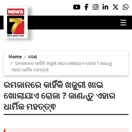
☰
Home
ଦେଶ
ରମଜାନରେ କାହିଁକି ଖଜୁରୀ ଖାଇ ଖୋଲାଯାଏ ରୋଜା ? ଜାଣନ୍ତୁ
ଏହାର ଧାର୍ମିକ ମହତ୍ତ୍ଵ
ରମଜାନରେ କାହିଁକି ଖଜୁରୀ ଖାଇ
ଖୋଲାଯାଏ ରୋଜା ? ଜାଣନ୍ତୁ ଏହାର
ଧାର୍ମିକ ମହତ୍ତ୍ଵ