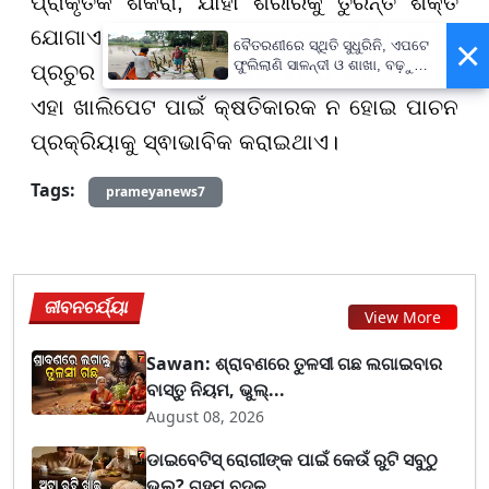
ପ୍ରାକୃତିକ ଶର୍କରା, ଯାହା ଶରୀରକୁ ତୁରନ୍ତ ଶକ୍ତି
ଯୋଗାଏ ହେଲେ ଶରୀର କ୍ଷତି କରେ ନାହିଁ। ଏଥିରେ
×
ବୈତରଣୀରେ ସ୍ଥିତି ସୁଧୁରିନି, ଏପଟେ
ଫୁଲିଲାଣି ସାଳନ୍ଦୀ ଓ ଶାଖା, ବଢ଼ୁଛି
ପ୍ରଚୁର ପରିମାଣର ତତ୍ତ୍ବ ବା ଫାଇବର ରହିଛି।
ବନ୍ୟା ଭୟ
ଏହା ଖାଲିପେଟ ପାଇଁ କ୍ଷତିକାରକ ନ ହୋଇ ପାଚନ
ପ୍ରକ୍ରିୟାକୁ ସ୍ଵାଭାବିକ କରାଇଥାଏ।
Tags:
prameyanews7
ଜୀବନଚର୍ଯ୍ୟା
View More
Sawan: ଶ୍ରାବଣରେ ତୁଳସୀ ଗଛ ଲଗାଇବାର
ବାସ୍ତୁ ନିୟମ, ଭୁଲ୍...
August 08, 2026
ଡାଇବେଟିସ୍ ରୋଗୀଙ୍କ ପାଇଁ କେଉଁ ରୁଟି ସବୁଠୁ
ଭଲ? ଗହମ ବଦଳ...