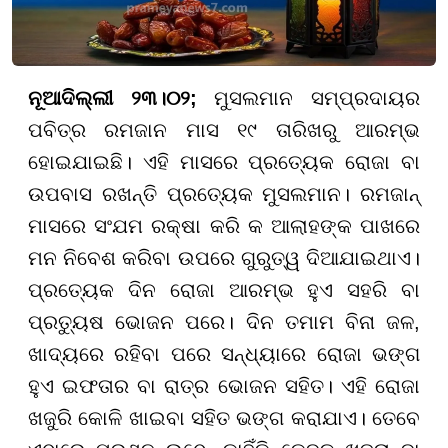
ନୂଆଦିଲ୍ଲୀ ୨୩।୦୨;
ମୁସଲମାନ ସମ୍ପ୍ରଦାୟର
ପବିତ୍ର ରମଜାନ ମାସ ୧୯ ତାରିଖରୁ ଆରମ୍ଭ
ହୋଇଯାଇଛି। ଏହି ମାସରେ ପ୍ରତ୍ୟେକ ରୋଜା ବା
ଉପବାସ ରଖନ୍ତି ପ୍ରତ୍ୟେକ ମୁସଲମାନ। ରମଜାନ୍
ମାସରେ ସଂଯମ ରକ୍ଷା କରି କ ଆଲାହଙ୍କ ପାଖରେ
ମନ ନିବେଶ କରିବା ଉପରେ ଗୁରୁତ୍ୱ ଦିଆଯାଇଥାଏ।
ପ୍ରତ୍ୟେକ ଦିନ ରୋଜା ଆରମ୍ଭ ହୁଏ ସହରି ବା
ପ୍ରତ୍ୟୁଷ ଭୋଜନ ପରେ। ଦିନ ତମାମ ବିନା ଜଳ,
ଖାଦ୍ୟରେ ରହିବା ପରେ ସନ୍ଧ୍ୟାରେ ରୋଜା ଭଙ୍ଗ
ହୁଏ ଇଫତାର ବା ରାତ୍ର ଭୋଜନ ସହିତ। ଏହି ରୋଜା
ଖଜୁରି କୋଳି ଖାଇବା ସହିତ ଭଙ୍ଗ କରାଯାଏ। ତେବେ