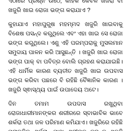
ଏଠାରେ ପ୍ରଶ୍ନ ଉଠେ, କାହିଁକି କେବଳ ଖଜରା ବା
ଖଜୁରି ଖାଇ ରୋଜା ଭଙ୍ଗ କରାଯାଏ ?
କୁହାଯାଏ ମହାପୁରୁଷ ମହମ୍ମଦ ଖଜୁରି ଖାଇବାକୁ
ବିଶେଷ ପସନ୍ଦ କରୁଥିଲେ ଏବଂ ଏହା ଖାଇ ସେ ରୋଜା
ଭଙ୍ଗ କରୁଥିଲେ। ଏଣୁ ଏହି ପରମ୍ପରାକୁ ମୁସଲମାନ
ସମୁଦାୟ ପାଳନ କରି ଆସୁଛନ୍ତି । ଖଜୁରି ଖାଇ ରୋଜା
ଭଙ୍ଗ ପାକ୍ ବା ପବିତ୍ର ବୋଲି ଗ୍ରହଣ କରାଯାଇଛି।
ଏହି ଧାର୍ମିକ କାରଣ ବ୍ୟତୀତ ଖଜୁରି ଖାଇ ଉପବାସ
ଭଙ୍ଗ କରିବା ପଛରେ ବି ରହିଛି ବୈଜ୍ଞାନିକ କାରଣ ।
ଖଜୁରି ସ୍ଵାସ୍ଥ୍ୟ ପାଇଁ ଉପାଦେୟ ଅଟେ।
ଦିନ ତମାମ ଉପଦାସ ରଖୁଥିବା
ରୋଜାଧାରୀମାନଙ୍କର ଶରୀରରେ ସ୍ବାଭାବିକ ଭାବେ
ଶର୍କରା ତଥା ଜଳ ପରିମାଣ କମିଯାଏ। ଖଜୁରିରେ ରହିଛି