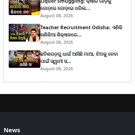
Liquor Smuggling: କ୍ଷୀର ଗାଡ଼ିକୁ
ଗୋଡ଼ାଇ ଗୋଡ଼ାଇ ଧରିଲ...
August 08, 2026
Teacher Recruitment Odisha: ଏଣିକି
ଜଣିକିଆ ଶିକ୍ଷକରେ...
August 08, 2026
ଛତିଶଗଡ଼ରୁ ଧାଇଁ ଆସିଛି ମାଆ, ଝିଅକୁ ନେବା
ପାଇଁ ସ୍ୱାମୀ ସ...
August 08, 2026
News