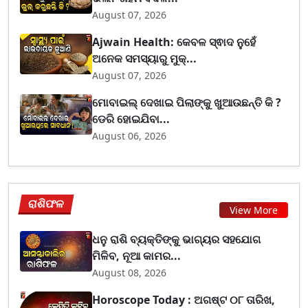
August 07, 2026
Ajwain Health: କେବଳ ସ୍ଵାଦ ନୁହେଁ
ଅନେକ ସମସ୍ୟାରୁ ମୁକ୍...
August 07, 2026
ମୋବାଇଲ୍ ଦେଖାଇ ପିଲାଙ୍କୁ ଖୁଆଉଛନ୍ତି କି ?
ଡେରି ହୋଇଯିବା...
August 06, 2026
ରାଶିଫଳ
View More
ଧନୁ ରାଶି ବ୍ୟକ୍ତିଙ୍କୁ ଭାଗ୍ୟର ସହଯୋଗ
ମିଳିବ, ନୂଆ କାମର...
August 08, 2026
Horoscope Today : ଅଗଷ୍ଟ ୦୮ ତାରିଖ,