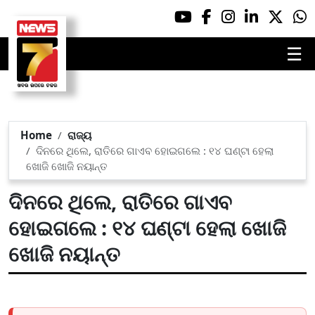
☰
Home
ରାଜ୍ୟ
ଦିନରେ ଥିଲେ, ରାତିରେ ଗାଏବ ହୋଇଗଲେ : ୧୪ ଘଣ୍ଟା ହେଲା
ଖୋଜି ଖୋଜି ନୟାନ୍ତ
ଦିନରେ ଥିଲେ, ରାତିରେ ଗାଏବ
ହୋଇଗଲେ : ୧୪ ଘଣ୍ଟା ହେଲା ଖୋଜି
ଖୋଜି ନୟାନ୍ତ