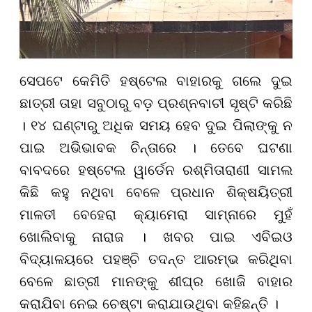
ସେପଟେ କେମିତି ହଷ୍ଟେଲ ବାହାରକୁ ଗଲେ ଦୁଇ
ଛାତ୍ରୀ ତାହା ସବୁଠାରୁ ବଡ଼ ପ୍ରଶ୍ନବାଚୀ ସୃଷ୍ଟି କରିଛି
। ୧୪ ଘଣ୍ଟାରୁ ଅଧିକ ସମୟ ହେବ ଦୁଇ ପିଲାଙ୍କୁ ନ
ପାଇ ଅଭିଭାବକ ଚିନ୍ତାରେ । ତେବେ ଘଟଣା
ବାବଦରେ ହଷ୍ଟେଲ ୱାର୍ଡେନ ରଶ୍ମିତାରାଣୀ ସାମଲ
କିଛି କହୁ ନଥିବା ବେଳେ ପ୍ରଧାନ ଶିକ୍ଷୟିତ୍ରୀ
ମାଳତୀ ବେହେରା କ୍ୟାମେରା ସାମ୍ନାରେ ମୁହଁ
ଖୋଲିବାକୁ ନାରାଜ । ଖବର ପାଇ ଏବିଇଓ
ବିଦ୍ୟାଳୟରେ ପହଞ୍ଚି ତଦନ୍ତ ଆରମ୍ଭ କରିଥିବା
ବେଳେ ଛାତ୍ରୀ ମାନଙ୍କୁ ଶୀଘ୍ର ଖୋଜି ବାହାର
କରାଯିବା ନେଇ ଚେଷ୍ଟା କରାଯାଉଥିବା କହିଛନ୍ତି ।