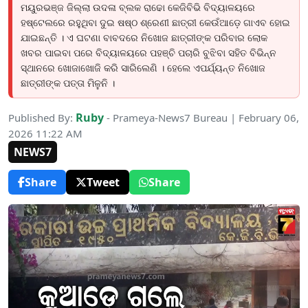
ମୟୁରଭଞ୍ଜ ଜିଲ୍ଲା ଉଦଳା ବ୍ଲକ ରାଢୋ କେଜିବିଭି ବିଦ୍ୟାଳୟରେ
ହଷ୍ଟେଲରେ ରହୁଥିବା ଦୁଇ ଷଷ୍ଠ ଶ୍ରେଣୀ ଛାତ୍ରୀ କେଉଁଆଡ଼େ ଗାଏବ ହୋଇ
ଯାଇଛନ୍ତି । ଏ ଘଟଣା ବାବଦରେ ନିଖୋଜ ଛାତ୍ରୀଙ୍କ ପରିବାର ଲୋକ
ଖବର ପାଇବା ପରେ ବିଦ୍ୟାଳୟରେ ପହଞ୍ଚି ପଚାରି ବୁଝିବା ସହିତ ବିଭିନ୍ନ
ସ୍ଥାନରେ ଖୋଜାଖୋଜି କରି ସାରିଲେଣି । ହେଲେ ଏପର୍ଯ୍ୟନ୍ତ ନିଖୋଜ
ଛାତ୍ରୀଙ୍କ ପତ୍ତା ମିଳୁନି ।
Ruby
Published By:
- Prameya-News7 Bureau | February 06,
2026 11:22 AM
NEWS7
Share
Tweet
Share