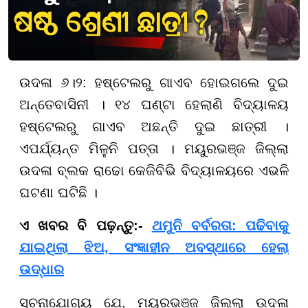
ଉଦଳା ୬।୨: ହଷ୍ଟେଲରୁ ଗାଏବ ହୋଇଗଲେ ଦୁଇ
ଅନ୍ତେବାସିନୀ । ୧୪ ଘଣ୍ଟା ହେଲାଣି ବିଦ୍ୟାଳୟ
ହଷ୍ଟେଲରୁ ଗାଏବ ଅଛନ୍ତି ଦୁଇ ଛାତ୍ରୀ ।
ଏପର୍ଯ୍ୟନ୍ତ ମିଳୁନି ପତ୍ତା । ମୟୁରଭଞ୍ଜ ଜିଲ୍ଲା
ଉଦଳା ବ୍ଲକ ରାଢୋ କେଜିବିଭି ବିଦ୍ୟାଳୟରେ ଏଭଳି
ଘଟଣା ଘଟିଛି ।
ଏ ଖବର ବି ପଢ଼ନ୍ତୁ:-
ଥମୁନି ବର୍ବରତା: ପଢିବାକୁ
ଯାଇଥିଲା ଝିଅ, ସଂଜ୍ଞାହୀନ ଅବସ୍ଥାରେ ହେଲା
ଉଦ୍ଧାର
ସୂଚନାଯୋଗ୍ୟ ଯେ, ମୟୁରଭଞ୍ଜ ଜିଲ୍ଲା ଉଦଳା