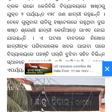
ବ୍ଲକ ରାଢୋ କେଜିବିଭି ବିଦ୍ୟାଳୟରେ ଷଷ୍ଠରୁ
ଯୁକ୍ତ ୨ ପର୍ଯ୍ୟନ୍ତ ୧୫୮ ଜଣ ଛାତ୍ରୀ ରହୁଛନ୍ତି ।
ତେବେ ଗୁରୁବାର ରାତିରୁ ହଷ୍ଟେଲରେ ରହୁଥିବା ଦୁଇ
ଷଷ୍ଠ ଶ୍ରେଣୀ ଛାତ୍ରୀ କେଉଁଆଡ଼େ ଗାଏବ ହୋଇ
ଯାଇଛନ୍ତି । ଏ ଘଟଣା ବାବଦରେ ନିଖୋଜ
ଛାତ୍ରୀଙ୍କ ପରିବାରଲୋକ ଖବର ପାଇବା ପରେ
ବିଦ୍ୟାଳୟରେ ପହଞ୍ଚି ପଚାରି ବୁଝିବା ସହିତ ବିଭିନ୍ନ
ସ୍ଥାନରେ ଖୋଜାଖୋଜି କରି ସାରିଲେଣି । ହେଲେ
×
ମଝି ଆକାଶରେ ଦୋହଲିଲା Air
ଏପର୍ଯ୍ୟନ୍ତ ନିଖୋଜ ଛାତ୍ରୀଙ୍କ ପତ୍ତା ମିଳୁନି ।
India ବିମାନ, ୧୨ ଜଣ ଆହତ -
PrameyaNews7