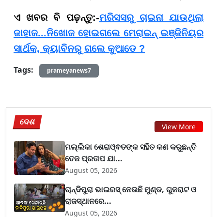
ଏ ଖବର ବି ପଢ଼ନ୍ତୁ:-
ମରିସସରୁ ଚାଇନା ଯାଉଥିଲା
ଜାହାଜ...ନିଖୋଜ ହୋଇଗଲେ ମେରାଇନ୍ ଇଞ୍ଜିନିୟର
ସାର୍ଥକ, କ୍ୟାବିନରୁ ଗଲେ କୁଆଡେ ?
Tags:
prameyanews7
ଦେଶ
View More
ମଲ୍ଲିକା ଶେରାଓ୍ଵତଙ୍କ ସହିତ କଣ କରୁଛନ୍ତି
ତେଜ ପ୍ରତାପ ଯା...
August 05, 2026
ଚାନ୍ଦିପୁରା ଭାଇରସ୍ ନେଉଛି ମୁଣ୍ଡ, ଗୁଜରାଟ ଓ
ରାଜସ୍ଥାନରେ...
August 05, 2026