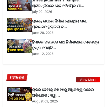
Shree Jagannath Temple:
ଶ୍ରୀମନ୍ଦିରରେ ହେବ ବୈଷୟିକ ଯା...
July 02, 2026
ଡ୍ରେନ୍ ଉପରେ ନିର୍ମାଣ ହୋଇଥିଲା ଘର,
ପ୍ରଶାସନ ବୁଲାଇଲା ବ...
June 20, 2026
ହିମାଚଳ ପଇଡ଼ରେ ରଥ ନିର୍ମାଣକାରୀ ସେବକଙ୍କ
ତୃଷ୍ଣା ମେଣ୍ଟି...
June 12, 2026
ମହାନଗର
View More
ଚାକିରି ଦେବାକୁ କହି ୧୫ରୁ ଅଧିକଙ୍କୁ ଠକେଇ
ଅଭିଯୋଗ ; ସ୍ୱା...
August 09, 2026