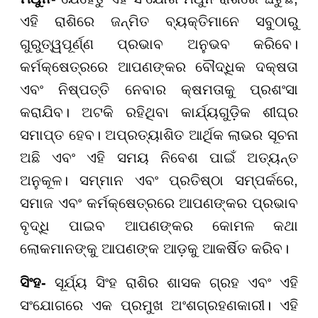
ଏହି ରାଶିରେ ଜନ୍ମିତ ବ୍ୟକ୍ତିମାନେ ସବୁଠାରୁ
ଗୁରୁତ୍ୱପୂର୍ଣ୍ଣ ପ୍ରଭାବ ଅନୁଭବ କରିବେ।
କର୍ମକ୍ଷେତ୍ରରେ ଆପଣଙ୍କର ବୌଦ୍ଧିକ ଦକ୍ଷତା
ଏବଂ ନିଷ୍ପତ୍ତି ନେବାର କ୍ଷମତାକୁ ପ୍ରଶଂସା
କରାଯିବ। ଅଟକି ରହିଥିବା କାର୍ଯ୍ୟଗୁଡ଼ିକ ଶୀଘ୍ର
ସମାପ୍ତ ହେବ। ଅପ୍ରତ୍ୟାଶିତ ଆର୍ଥିକ ଲାଭର ସୂଚନା
ଅଛି ଏବଂ ଏହି ସମୟ ନିବେଶ ପାଇଁ ଅତ୍ୟନ୍ତ
ଅନୁକୂଳ। ସମ୍ମାନ ଏବଂ ପ୍ରତିଷ୍ଠା ସମ୍ପର୍କରେ,
ସମାଜ ଏବଂ କର୍ମକ୍ଷେତ୍ରରେ ଆପଣଙ୍କର ପ୍ରଭାବ
ବୃଦ୍ଧି ପାଇବ ଆପଣଙ୍କର କୋମଳ କଥା
ଲୋକମାନଙ୍କୁ ଆପଣଙ୍କ ଆଡ଼କୁ ଆକର୍ଷିତ କରିବ।
ସିଂହ-
ସୂର୍ଯ୍ୟ ସିଂହ ରାଶିର ଶାସକ ଗ୍ରହ ଏବଂ ଏହି
ସଂଯୋଗରେ ଏକ ପ୍ରମୁଖ ଅଂଶଗ୍ରହଣକାରୀ। ଏହି