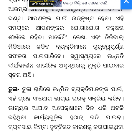
×
ତଦନ୍ତ ନିର୍ଦ୍ଦେଶ ଦେଲେ ଏସପି
ଆରମ୍ଭ କରିବାକୁ ଚିନ୍ତା କରୁଛନ୍ତି, ତେବେ ଏହି ୪୮
ଘଣ୍ଟା ଆପଣଙ୍କ ପାଇଁ ଉତ୍କୃଷ୍ଟ ହେବ। ଏହି
ସମୟରେ ଆପଣଙ୍କର ଯୋଗାଯୋଗ ଦକ୍ଷତା
ଶୀର୍ଷରେ ରହିବ। ମାର୍କେଟିଂ, ଲେଖା ଏବଂ ଡିଜିଟାଲ୍
ମିଡିଆରେ ଜଡିତ ବ୍ୟକ୍ତିମାନେ ଗୁରୁତ୍ୱପୂର୍ଣ୍ଣ
ସଫଳତା ପାଇପାରିବେ। ସ୍ୱାସ୍ଥ୍ୟରେ ଉନ୍ନତି
ଦୀର୍ଘକାଳୀନ ଶାରୀରିକ ଅସୁସ୍ଥତାରୁ ମୁକ୍ତି ପାଇବାର
ସୂଚନା ଅଛି।
ତୁଳା-
ତୁଳା ରାଶିରେ ଜନ୍ମିତ ବ୍ୟକ୍ତିମାନଙ୍କ ପାଇଁ,
ଏହି ଗ୍ରହ ସଂଯୋଗ ଭାଗ୍ୟ ଘରକୁ ସକ୍ରିୟ କରିବ।
ଭାଗ୍ୟର ଆଘାତ ଅପେକ୍ଷାରେ ଦିନ ଧରି ଅଟକି
ରହିଥିବା କାର୍ଯ୍ୟଗୁଡ଼ିକ ହଠାତ୍ ଗତି ପାଇବ।
ବ୍ୟବସାୟ କିମ୍ବା ବୃତ୍ତିଗତ କାରଣରୁ କରାଯାଇଥିବା