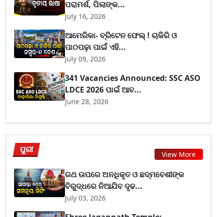
ପରାମର୍ଶ, ପିଲାଙ୍କ...
July 16, 2026
ଆମେରିକା- ବ୍ରିଟେନ ଫେଲ୍ ! ଚାକିରି ଓ
ପାଠପଢ଼ା ପାଇଁ ଏହି...
July 09, 2026
341 Vacancies Announced: SSC ASO
LDCE 2026 ପାଇଁ ଆବ...
June 28, 2026
ପୁରୀ
View More
ରଥ ଉପରେ ଅନଧିକୃତ ଓ ଛଦ୍ମବେଶୀଙ୍କ
ବିରୁଦ୍ଧରେ ନିଆଯିବ ଦୃଢ...
July 03, 2026