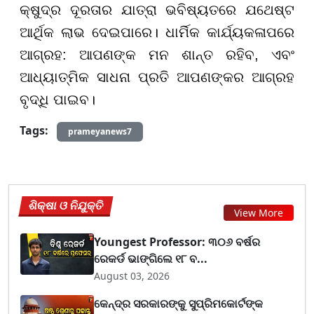
କ୍ଷୁଦ୍ର ଦୂରତାର ଯାତ୍ରା ଭବିଷ୍ୟତରେ ଯଥେଷ୍ଟ
ଆର୍ଥିକ ଲାଭ ଦେଇପାରେ। ଧାର୍ମିକ କାର୍ଯ୍ୟକଳାପରେ
ଆଗ୍ରହ: ଆପଣଙ୍କ ମନ ଶାନ୍ତ ରହିବ, ଏବଂ
ଆଧ୍ୟାତ୍ମିକ ସାଧନା ପ୍ରତି ଆପଣଙ୍କର ଆଗ୍ରହ
ବୃଦ୍ଧି ପାଇବ।
Tags:
prameyanews7
ଶିକ୍ଷା ଓ ନିଯୁକ୍ତି
View More
Youngest Professor: ୩୦୬ ବର୍ଷର
ରେକର୍ଡ ଭାଙ୍ଗିଲେ ୧୮ ବ...
August 03, 2026
କେନ୍ଦ୍ର ସରକାରଙ୍କୁ ସୁପ୍ରିମକୋର୍ଟଙ୍କ