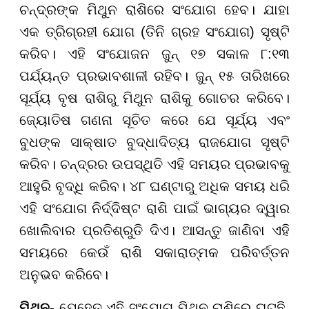
ଚନ୍ଦ୍ରଙ୍କ ମିଥୁନ ରାଶିରେ ସଂଯୋଗ ହେବ। ଯାହା
ଏକ ତ୍ରିଗ୍ରହୀ ଯୋଗ (ତିନି ଗ୍ରହ ସଂଯୋଗ) ସୃଷ୍ଟି
କରିବ। ଏହି ସଂଯୋଜନ ଜୁନ୍ ୧୭ ସକାଳ ୮:୧୩
ପର୍ଯ୍ୟନ୍ତ ପ୍ରଭାବଶାଳୀ ରହିବ। ଜୁନ୍ ୧୫ ତାରିଖରେ
ସୂର୍ଯ୍ୟ ବୃଷ ରାଶିରୁ ମିଥୁନ ରାଶିକୁ ଗୋଚର କରିବେ।
ଜ୍ୟୋତିଷ ଗଣନା ସୂଚିତ କରେ ଯେ ସୂର୍ଯ୍ୟ ଏବଂ
ବୁଧଙ୍କ ସାକ୍ଷାତ ବୁଦ୍ଧାଦିତ୍ୟ ରାଜଯୋଗ ସୃଷ୍ଟି
କରିବ। ଚନ୍ଦ୍ରର ଉପସ୍ଥିତି ଏହି ସମୟର ପ୍ରଭାବକୁ
ଆହୁରି ବୃଦ୍ଧି କରିବ। ୪୮ ଘଣ୍ଟାରୁ ଅଧିକ ସମୟ ଧରି
ଏହି ସଂଯୋଗ ନିର୍ଦ୍ଦିଷ୍ଟ ରାଶି ପାଇଁ ଭାଗ୍ୟର ଦ୍ୱାର
ଖୋଲିବାର ପ୍ରତିଶ୍ରୁତି ଦିଏ। ଆସନ୍ତୁ ଜାଣିବା ଏହି
ସମୟରେ କେଉଁ ରାଶି ସକାରାତ୍ମକ ପରିବର୍ତ୍ତନ
ଅନୁଭବ କରିବେ।
ମିଥୁନ-
ଯେହେତୁ ଏହି ସଂଯୋଗ ମିଥୁନ ରାଶିରେ ଘଟୁଛି,