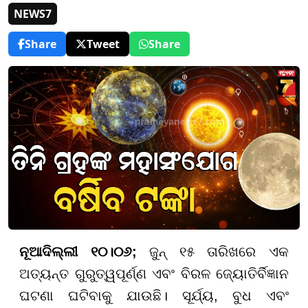
NEWS7
Share
Tweet
Share
ନୂଆଦିଲ୍ଲୀ ୧୦।୦୬;
ଜୁନ୍ ୧୫ ତାରିଖରେ ଏକ
ଅତ୍ୟନ୍ତ ଗୁରୁତ୍ୱପୂର୍ଣ୍ଣ ଏବଂ ବିରଳ ଜ୍ୟୋତିର୍ବିଜ୍ଞାନ
ଘଟଣା ଘଟିବାକୁ ଯାଉଛି। ସୂର୍ଯ୍ୟ, ବୁଧ ଏବଂ