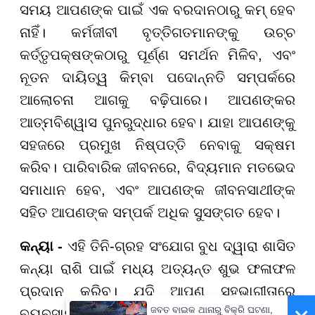
ସମୟ ଆପଣଙ୍କ ପାଇଁ ଏକ ବରଦାନଠାରୁ କମ୍ ହେବ
ନାହିଁ। କର୍ମଜୀବୀ ବୃତ୍ତିଗତମାନଙ୍କୁ ଉଚ୍ଚ
କର୍ତ୍ତୃପକ୍ଷଙ୍କଠାରୁ ପୂର୍ଣ୍ଣ ସମର୍ଥନ ମିଳିବ, ଏବଂ
ନୂତନ ଦାୟିତ୍ୱ କିମ୍ବା ପଦୋନ୍ନତି ସମ୍ପର୍କରେ
ଆଲୋଚନା ଆଗକୁ ବଢ଼ିପାରେ। ଆପଣଙ୍କର
ଆତ୍ମବିଶ୍ୱାସ ପୁନରୁଦ୍ଧାର ହେବ। ଯାହା ଆପଣଙ୍କୁ
ସହଜରେ ପ୍ରମୁଖ ନିଷ୍ପତ୍ତି ନେବାକୁ ସକ୍ଷମ
କରିବ। ପାରିବାରିକ ଜୀବନରେ, ବିଦ୍ୟମାନ ମତଭେଦ
ସମାଧାନ ହେବ, ଏବଂ ଆପଣଙ୍କ ଜୀବନସାଥୀଙ୍କ
ସହିତ ଆପଣଙ୍କ ସମ୍ପର୍କ ଅଧିକ ସୁସଙ୍ଗତ ହେବ।
କନ୍ୟା -
ଏହି ତିନି-ଗ୍ରହ ସଂଯୋଗ ବୁଧ ଦ୍ୱାରା ଶାସିତ
କନ୍ୟା ରାଶି ପାଇଁ ମଧ୍ୟ ଅତ୍ୟନ୍ତ ଶୁଭ ଫଳାଫଳ
ପ୍ରଦାନ କରିବ। ଯଦି ଆପଣ ସହଭାଗୀତାରେ
ଜବତ ବାଇକ ଥାନାରୁ ବିକ୍ରି ଘଟଣା,
ବ୍ୟବସାୟ ଚଲାଉଛନ୍ତି କିମ୍ବା ଏକ ନୂତନ ଉଦ୍ୟମ