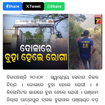
Share
Tweet
Share
ଦିଗପହଣ୍ଡି ୨୦।୦୧ : ସ୍ୱାସ୍ଥ୍ୟ ସେବାର ବିକଳ
ଚିତ୍ର । ଦୋଳାରେ ବୁହା ହେଲେ ରୋଗୀ । ୫
କିଲୋମିଟର ଭାରରେ ବୁହା ହେଲେ ରୋଗୀ । ଗଞ୍ଜାମ
ଜିଲ୍ଲା ପାତ୍ରପୁର ବ୍ଲକ ବୁରାତାଲ ପଞ୍ଚାୟତ ବଡ଼