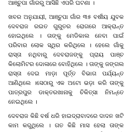
ଆଞ୍ଚୁପା ଗାଁରରୁ ଆସିଛି ଏପରି ଘଟଣା ।
ଖବର ଅନୁଯାୟୀ, ଆଞ୍ଚୁପା ଗାଁର ୩୫ ବର୍ଷୀୟ ଯୁବକ
ଦେବରାଜ ରଇତ ଗୁରୁତର ରୋଗରେ ଆକ୍ରାନ୍ତ
ହୋଇଥିଲେ । ତାଙ୍କୁ ମେଡିକାଲ ନେବା ପାଇଁ
ପରିବାର ଲୋକ ସ୍ଥିର କରିଥିଲେ । ହେଲେ ଗାଁକୁ
ରାସ୍ତା ନଥିବାରୁ ଦେବରାଜଙ୍କୁ ପ୍ରାୟ ପାଞ୍ଚ
କିଲୋମିଟର ଦୋଳାରେ ବୋହିଥିଲେ । ତାଙ୍କୁ ଜଙ୍ଗଲ
ରାସ୍ତା ଦେଇ ମାଡ଼ା ପୂର୍ତ୍ତ ବିଭାଗ ପର୍ଯ୍ୟନ୍ତ
ଆଣିଥିଲେ ।ସେଠାରୁ ଏକ ଅଟୋ ଭଡ଼ା କରି ତାଙ୍କୁ
ପାତ୍ରପୁର ଡାକ୍ତରଖାନାକୁ ଚିକିତ୍ସା ନିମନ୍ତେ
ନେଇଥିଲେ ।
ଦେବରାଜ କିଛି ବର୍ଷ ଧରି ହାଇଦ୍ରାବାଦରେ ଦାଦନ ଖଟି
କାମ କରୁଥିଲେ । ଗତ କିଛି ମାସ ହେଲା ତାଙ୍କ