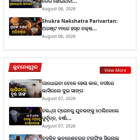
ଡେରି ହୋଇଯିବା...
August 06, 2026
Shukra Nakshatra Parivartan:
ଅଗଷ୍ଟ ୧୧ରେ ହସ୍ତ ନକ୍ଷ...
August 06, 2026
ଭୁବନେଶ୍ୱର
View More
ଗାଧୋଇବା ବେଳେ ହେଲା କାଳ, ନଦୀରେ
ଭାସିଗଲେ ଦୁଇ ସାଙ୍ଗ
August 07, 2026
ଚଳନ୍ତା ଟ୍ରେନରୁ ଯୁବକଙ୍କୁ ଠେଲିଦେଲେ
ଦୁର୍ବୃତ୍ତ, ବର୍ଷା...
August 07, 2026
ବଦଳିବ ଭୁବନେଶ୍ବରର ଟ୍ରାଫିକ ସିଗନାଲ