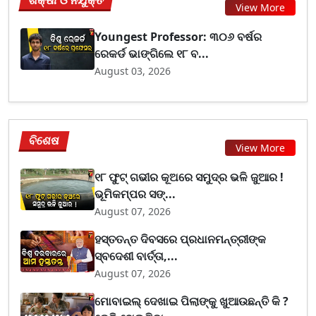
ଶିକ୍ଷା ଓ ନିଯୁକ୍ତି
View More
Youngest Professor: ୩୦୬ ବର୍ଷର
ରେକର୍ଡ ଭାଙ୍ଗିଲେ ୧୮ ବ...
August 03, 2026
ବିଶେଷ
View More
୧୮ ଫୁଟ୍ ଗଭୀର କୂଅରେ ସମୁଦ୍ର ଭଳି ଜୁଆର !
ଭୂମିକମ୍ପର ସଙ୍...
August 07, 2026
ହସ୍ତତନ୍ତ ଦିବସରେ ପ୍ରଧାନମନ୍ତ୍ରୀଙ୍କ
ସ୍ବଦେଶୀ ବାର୍ତ୍ତା,...
August 07, 2026
ମୋବାଇଲ୍ ଦେଖାଇ ପିଲାଙ୍କୁ ଖୁଆଉଛନ୍ତି କି ?