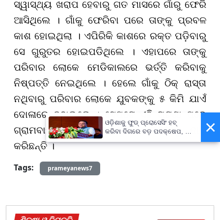
ସ୍ୱାସ୍ଥ୍ୟ ଖରାପ ହେବାରୁ ଗତ ମାସରେ ଗାଁରୁ ଫେରି
ଆସିଥିଲେ । ଗାଁକୁ ଫେରିବା ପରେ ତାଙ୍କୁ ପ୍ରବଳ
କାଶ ହୋଇଥିଲା । ଏପିରିକି କାଶରେ ରକ୍ତ ପଡ଼ିବାରୁ
ସେ ଗୁରୁତର ହୋଇପଡିଥିଲେ । ଏହାପରେ ତାଙ୍କୁ
ପରିବାର ଲୋକେ ମେଡିକାଲରେ ଭର୍ତ୍ତି କରିବାକୁ
ନିଷ୍ପତ୍ତି ନେଇଥିଲେ । ହେଲେ ଗାଁକୁ ଠିକ୍ ରାସ୍ତା
ନଥିବାରୁ ପରିବାର ଲୋକେ ଯୁବକଙ୍କୁ ୫ କିମି ଯାଏଁ
ଦୋଳାରେ ବୁହାଇଲେ । ସେପଟେ ଏହି ଘଟଣା ପରେ
×
ଓଡ଼ିଶାକୁ ଫୁଡ୍ ପ୍ରୋସେସିଂ ହବ୍
ଗ୍ରାମବାସୀମାନେ ରାସ୍ତା ନିର୍ମାଣ କରିବାକୁ ଦାବି
କରିବା ଦିଗରେ ବଡ଼ ପଦକ୍ଷେପ, ୪୨
ହଜାରରୁ ଅଧିକ ନିଯୁକ୍ତି ସୁଯୋଗ
କରିଛନ୍ତି ।
Tags:
prameyanews7