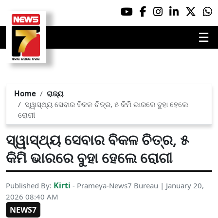
☰
Home
ରାଜ୍ୟ
ସ୍ୱାସ୍ଥ୍ୟ ସେବାର ବିକଳ ଚିତ୍ର, ୫ କିମି ଭାରରେ ବୁହା ହେଲେ
ରୋଗୀ
ସ୍ୱାସ୍ଥ୍ୟ ସେବାର ବିକଳ ଚିତ୍ର, ୫
କିମି ଭାରରେ ବୁହା ହେଲେ ରୋଗୀ
Kirti
Published By:
- Prameya-News7 Bureau | January 20,
2026 08:40 AM
NEWS7