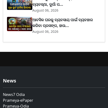
ବ୍ୟବସ୍ଥା, ଦୁର୍ଗା ପ...
August 06, 2026
ଆବସିକ ଘରକୁ ବ୍ୟବସାୟ ପାଇଁ ବ୍ୟବହାର
କରିବା ପ୍ରସଙ୍ଗ, ହାଉ...
August 06, 2026
News
News7 Odia
Prameya-ePaper
Prameya-Odia