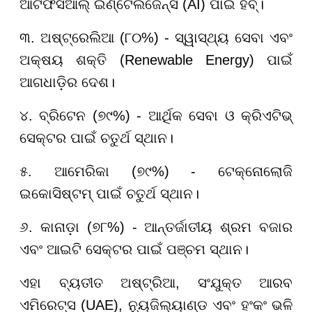
ଆର୍ଟିଫିସିଆଲ୍ ଇଣ୍ଟେଲିଜେନ୍ସ (AI) ପାଇଁ ହବ୍।
୩. ଅଷ୍ଟ୍ରେଲିଆ (୮୦%) - ସ୍ୱାସ୍ଥ୍ୟ ସେବା ଏବଂ
ଅକ୍ଷୟ ଶକ୍ତି (Renewable Energy) ପାଇଁ
ଆଗଧାଡ଼ିର ଦେଶ।
୪. ବ୍ରିଟେନ (୭୯%) - ଆର୍ଥିକ ସେବା ଓ କ୍ରିଏଟିଭ୍
ସେକ୍ଟର ପାଇଁ ଚତୁର୍ଥ ସ୍ଥାନ।
୫. ଆମେରିକା (୭୯%) - ଟେକ୍ନୋଲୋଜି
ଇକୋସିଷ୍ଟମ୍ ପାଇଁ ଚତୁର୍ଥ ସ୍ଥାନ।
୬. କାନାଡ଼ା (୭୮%) - ଆନ୍ତର୍ଜାତୀୟ ଶ୍ରମ ବଜାର
ଏବଂ ଆଇଟି ସେକ୍ଟର ପାଇଁ ପଞ୍ଚମ ସ୍ଥାନ।
ଏହା ବ୍ୟତୀତ ଅଷ୍ଟ୍ରିଆ, ସଂଯୁକ୍ତ ଆରବ
ଏମିରେଟ୍ସ (UAE), ନ୍ୟୁଜିଲ୍ୟାଣ୍ଡ ଏବଂ ହଂକଂ ଭଳି