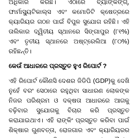
ଅଧିକାର କରିଛି। ଏଠାରେ ବ୍ୟାଙ୍କିଙ୍ଗ୍,
ଫାର୍ମାସ୍ୟୁଟିକାଲ୍ସ ଏବଂ କମୋଡିଟି କ୍ଷେତ୍ରରେ
କ୍ୟାରିୟର ଗଠନ ପାଇଁ ବିପୁଳ ସୁଯୋଗ ରହିଛି। ଏହି
ତାଲିକାର ଦ୍ୱିତୀୟ ସ୍ଥାନରେ ସିଙ୍ଗାପୁର (୮୧%)
ଏବଂ ତୃତୀୟ ସ୍ଥାନରେ ଅଷ୍ଟ୍ରେଲିଆ (୮୦%)
ରହିଛନ୍ତି।
କେଉଁ ଆଧାରରେ ପ୍ରସ୍ତୁତ ହୁଏ ରିପୋର୍ଟ ?
ଏହି ରିପୋର୍ଟ କୌଣସି ଦେଶର ଜିଡିପି (GDP)କୁ ଦେଖି
ନୁହେଁ ବରଂ ସେଠାରେ ରହୁଥିବା ସାଧାରଣ ଲୋକଙ୍କ
ନିଜର ପରିଶ୍ରମ ଓ ଦକ୍ଷତା ଆଧାରରେ ଆଗକୁ
ବଢ଼ିବାର ସୁଯୋଗକୁ ବିଚାର କରି ପ୍ରସ୍ତୁତ
କରାଯାଇଥାଏ। ଏହି ରାଙ୍କିଂ ପ୍ରସ୍ତୁତ କରିବା ପାଇଁ
ଶିକ୍ଷାର ଗୁଣବତ୍ତା, ରୋଜଗାର ଏବଂ କ୍ୟାରିୟରର