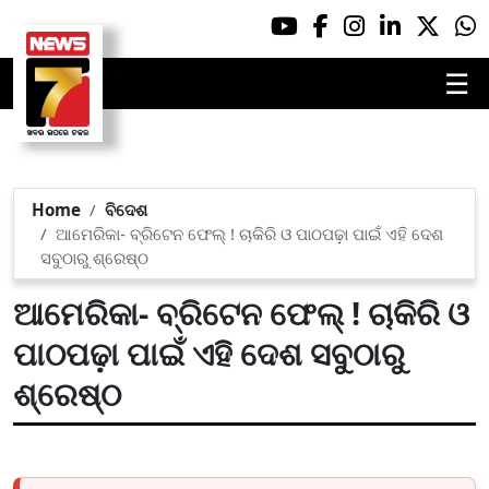
☰
Home
ବିଦେଶ
ଆମେରିକା- ବ୍ରିଟେନ ଫେଲ୍ ! ଚାକିରି ଓ ପାଠପଢ଼ା ପାଇଁ ଏହି ଦେଶ
ସବୁଠାରୁ ଶ୍ରେଷ୍ଠ
ଆମେରିକା- ବ୍ରିଟେନ ଫେଲ୍ ! ଚାକିରି ଓ
ପାଠପଢ଼ା ପାଇଁ ଏହି ଦେଶ ସବୁଠାରୁ
ଶ୍ରେଷ୍ଠ