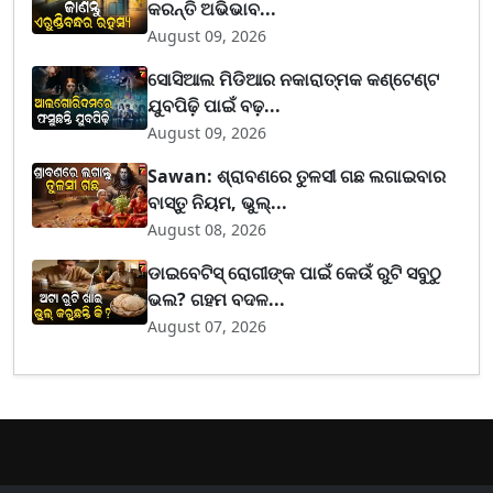
କରନ୍ତି ଅଭିଭାବ...
August 09, 2026
ସୋସିଆଲ ମିଡିଆର ନକାରାତ୍ମକ କଣ୍ଟେଣ୍ଟ
ଯୁବପିଢ଼ି ପାଇଁ ବଢ଼...
August 09, 2026
Sawan: ଶ୍ରାବଣରେ ତୁଳସୀ ଗଛ ଲଗାଇବାର
ବାସ୍ତୁ ନିୟମ, ଭୁଲ୍...
August 08, 2026
ଡାଇବେଟିସ୍ ରୋଗୀଙ୍କ ପାଇଁ କେଉଁ ରୁଟି ସବୁଠୁ
ଭଲ? ଗହମ ବଦଳ...
August 07, 2026