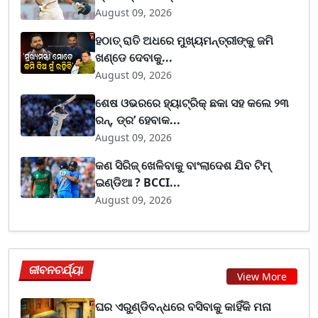
August 09, 2026
ହଠାତ୍ ରାତି ଅଧରେ ମୁଖ୍ୟମନ୍ତ୍ରୀଙ୍କୁ ଜମି
ଖଣ୍ଡେ ଦେବାକୁ...
August 09, 2026
ଶେଷ ଓଭରରେ ହ୍ୟାଟ୍ରିକ୍ ଛକା ସହ କଲେ ୨୩
ରନ୍, ଡ୍ର’ ହେବାକ...
August 09, 2026
କଣ ସିରିଜ୍ ଖେଳିବାକୁ ବାଂଲାଦେଶ ଯିବ ଟିମ୍
ଇଣ୍ଡିଆ ? BCCI...
August 09, 2026
ଜୀବନଚର୍ଯ୍ୟା
View More
ଘର ଏରୁଣ୍ଡିବନ୍ଧରେ ବସିବାକୁ କାହିଁକି ମନା