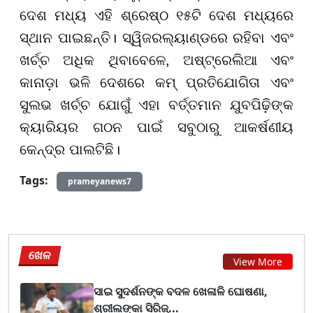
ଦେଶ ମଧ୍ୟ ଏହି ଶ୍ରେଷ୍ଠ ୧୫ଟି ଦେଶ ମଧ୍ୟରେ
ସ୍ଥାନ ପାଇଛନ୍ତି। ସ୍ୱିଜରଲ୍ୟାଣ୍ଡରେ ରହିବା ଏବଂ
ଖର୍ଚ୍ଚ ଅଧିକ ଥିବାବେଳେ, ଅଷ୍ଟ୍ରେଲିଆ ଏବଂ
କାନାଡ଼ା ଭଳି ଦେଶରେ କମ୍ ପ୍ରତିଯୋଗିତା ଏବଂ
ସୁଲଭ ଖର୍ଚ୍ଚ ଯୋଗୁଁ ଏହା ବର୍ତ୍ତମାନ ଯୁବପିଢ଼ିଙ୍କ
କ୍ୟାରିୟର ଗଠନ ପାଇଁ ସବୁଠାରୁ ଆକର୍ଷଣୀୟ
କେନ୍ଦ୍ର ପାଲଟିଛି।
Tags:
prameyanews7
ଖେଳ
View More
ସାଇ ସୁଦର୍ଶନଙ୍କ ବଦଳ ଖେଳାଳି ଘୋଷଣା,
ଶ୍ରୀଲଙ୍କା ସିରିଜ୍...