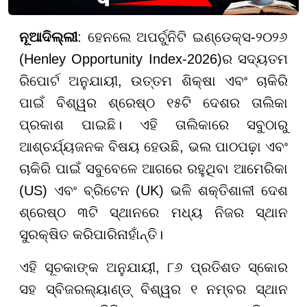
ନୂଆଦିଲ୍ଲୀ
: ହେନଲେ ଅପର୍ଚୁନିଟି ଇଣ୍ଡେକ୍ସ-୨୦୨୬
(Henley Opportunity Index-2026)ର ସଦ୍ୟତମ
ରିପୋର୍ଟ ଅନୁଯାୟୀ, ଉତ୍ତମ ଶିକ୍ଷା ଏବଂ ଚାକିରି
ପାଇଁ ବିଶ୍ୱର ଶ୍ରେଷ୍ଠ ୧୫ଟି ଦେଶର ତାଲିକା
ପ୍ରକାଶ ପାଇଛି। ଏହି ତାଲିକାରେ ସବୁଠାରୁ
ଆଶ୍ଚର୍ଯ୍ୟଜନକ ବିଷୟ ହେଉଛି, ଭଲ ପାଠପଢ଼ା ଏବଂ
ଚାକିରି ପାଇଁ ସବୁବେଳେ ଆଗରେ ରହୁଥିବା ଆମେରିକା
(US) ଏବଂ ବ୍ରିଟେନ (UK) ଭଳି ଶକ୍ତିଶାଳୀ ଦେଶ
ଶ୍ରେଷ୍ଠ ୩ଟି ସ୍ଥାନରେ ମଧ୍ୟ ନିଜର ସ୍ଥାନ
ସୁରକ୍ଷିତ କରିପାରିନାହାଁନ୍ତି।
ଏହି ସୂଚକାଙ୍କ ଅନୁଯାୟୀ, ୮୬ ପ୍ରତିଶତ ସ୍କୋର
ସହ ସ୍ବିଜରଲ୍ୟାଣ୍ଡ୍ ବିଶ୍ୱର ୧ ନମ୍ବର ସ୍ଥାନ