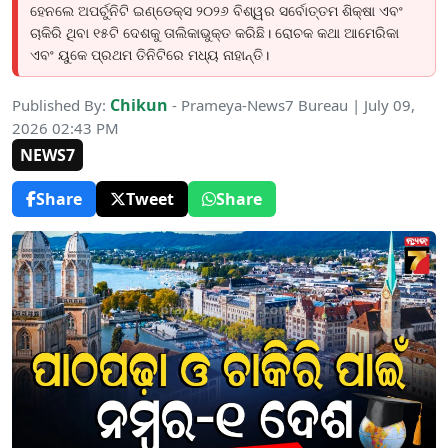
ହେନଲେ ଅପର୍ଚୁନିଟି ଇଣ୍ଡେକ୍ସ ୨୦୨୬ ବିଶ୍ୱର ସର୍ବୋତ୍ତମ ଶିକ୍ଷା ଏବଂ
ଚାକିରି ଥିବା ୧୫ଟି ଦେଶକୁ ତାଲିକାଭୁକ୍ତ କରିଛି। ରୋଚକ କଥା ଆମେରିକା
ଏବଂ ୟୁକେ ପ୍ରଥମ ତିନିଟିରେ ମଧ୍ୟ ନାହାନ୍ତି।
Chikun
Published By:
- Prameya-News7 Bureau | July 09,
2026 02:43 PM
NEWS7
Share
Tweet
Share