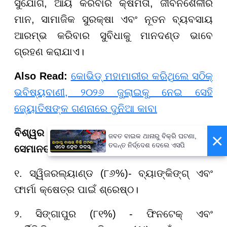
ସୁଯୋଗ, ଆୟ କରିବାର କ୍ଷମତା, ଜୀବନଶୈଳୀର
ମାନ, ସାମାଜିକ ସୁରକ୍ଷା ଏବଂ ନୂତନ ବ୍ୟବସାୟ
ଆରମ୍ଭ କରିବାର ସୁବିଧାକୁ ମାନଦଣ୍ଡ ଭାବେ
ଗ୍ରହଣ କରାଯାଏ।
Also Read:
କୋଭିଡ୍ ମହାମାରୀର କରିଥିଲେ ସଠିକ୍
ଭବିଷ୍ୟବାଣୀ, ୨୦୨୬ ଜୁଲାଇକୁ ନେଇ ସେହି
ଜ୍ୟୋତିଷଙ୍କ ଗଣନାରେ ଦୁନିଆ କାବା
ବିଶ୍ୱର ଶ୍ରେଷ୍ଠ ତାଲିକାରେ ଥିବା ପ୍ରମୁଖ ଦେଶ ଓ
×
ଜବତ ବାଇକ ଥାନାରୁ ବିକ୍ରି ଘଟଣା,
ତଦନ୍ତ ନିର୍ଦ୍ଦେଶ ଦେଲେ ଏସପି
ସେମାନଙ୍କ ସ୍ଥାନ:
୧. ସ୍ୱିଜରଲ୍ୟାଣ୍ଡ (୮୬%)- ବ୍ୟାଙ୍କିଙ୍ଗ୍ ଏବଂ
ଫାର୍ମା କ୍ଷେତ୍ର ପାଇଁ ଶ୍ରେଷ୍ଠ।
୨. ସିଙ୍ଗାପୁର (୮୧%) - ଫିନଟେକ୍ ଏବଂ